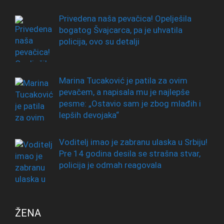
Privedena naša pevačica! Opelješila
bogatog Švajcarca, pa je uhvatila
policija, ovo su detalji
Marina Tucaković je patila za ovim
pevačem, a napisala mu je najlepše
pesme: „Ostavio sam je zbog mlađih i
lepših devojaka“
Voditelj imao je zabranu ulaska u Srbiju!
Pre 14 godina desila se strašna stvar,
policija je odmah reagovala
ŽENA