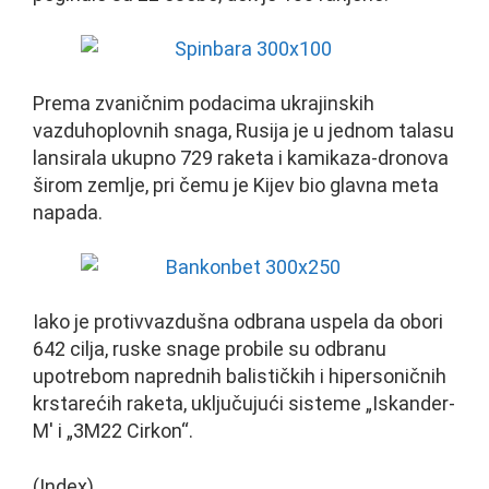
Prema zvaničnim podacima ukrajinskih
vazduhoplovnih snaga, Rusija je u jednom talasu
lansirala ukupno 729 raketa i kamikaza-dronova
širom zemlje, pri čemu je Kijev bio glavna meta
napada.
Iako je protivvazdušna odbrana uspela da obori
642 cilja, ruske snage probile su odbranu
upotrebom naprednih balističkih i hipersoničnih
krstarećih raketa, uključujući sisteme „Iskander-
M' i „3M22 Cirkon“.
(Index)