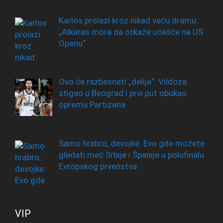
Karlos prolazi kroz nikad veću dramu:
„Alkaras mora da otkaže učešće na US
Openu“
Ovo će razbesneti „delije“: Vildoza
stigao u Beograd i prvi put obukao
opremu Partizana
Samo hrabro, devojke: Evo gde možete
gledati meč Srbije i Španije u polufinalu
Evropskog prvenstva
VIP