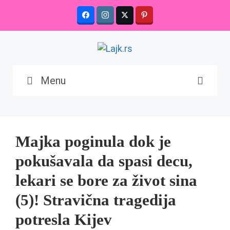
Skip
to
content
Menu
Majka poginula dok je
pokušavala da spasi decu,
lekari se bore za život sina
(5)! Stravična tragedija
potresla Kijev