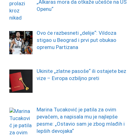
„Alkaras mora da otkaže učešće na US
Openu“
Ovo će razbesneti „delije“: Vildoza
stigao u Beograd i prvi put obukao
opremu Partizana
Ukinite „zlatne pasoše“ ili ostajete bez
vize – Evropa ozbiljno preti
Marina Tucaković je patila za ovim
pevačem, a napisala mu je najlepše
pesme: „Ostavio sam je zbog mlađih i
lepših devojaka“