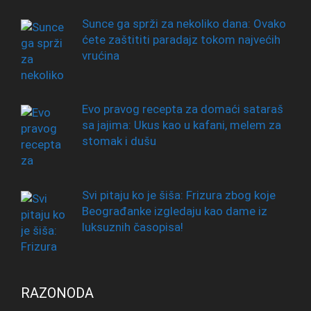
Sunce ga sprži za nekoliko dana: Ovako
ćete zaštititi paradajz tokom najvećih
vrućina
Evo pravog recepta za domaći sataraš
sa jajima: Ukus kao u kafani, melem za
stomak i dušu
Svi pitaju ko je šiša: Frizura zbog koje
Beograđanke izgledaju kao dame iz
luksuznih časopisa!
RAZONODA