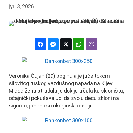
јун 3, 2026
Veronika Čujan (29) poginula je juče tokom
silovitog ruskog vazdušnog napada na Kijev.
Mlada žena stradala je dok je trčala ka skloništu,
očajnički pokušavajući da svoju decu skloni na
sigurno, preneli su ukrajinski mediji.