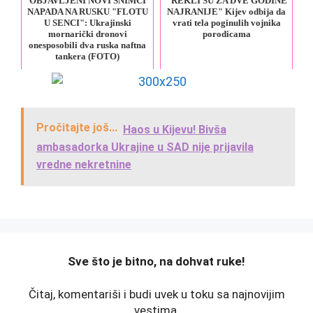
OBJAVLJENI NOVI SNIMCI
"REKLI SU ZA DVE GODINE
NAPADA NA RUSKU "FLOTU
NAJRANIJE" Kijev odbija da
U SENCI": Ukrajinski
vrati tela poginulih vojnika
mornarički dronovi
porodicama
onesposobili dva ruska naftna
tankera (FOTO)
Pročitajte još...
Haos u Kijevu! Bivša
ambasadorka Ukrajine u SAD nije prijavila
vredne nekretnine
️Sve što je bitno, na dohvat ruke!
Čitaj, komentariši i budi uvek u toku sa najnovijim
vestima.