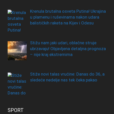
Krenula brutalna osveta Putina! Ukrajina
u plamenu i ruševinama nakon udara
balističkih raketa na Kijev i Odesu
Stižu nam jaki udari, oblačne struje
ubrzavaju! Objavljena detaljna prognoza
– nije kraj ekstremima
Stiže novi talas vrućine: Danas do 36, a
sledeće nedelje nas tek čeka pakao
SPORT