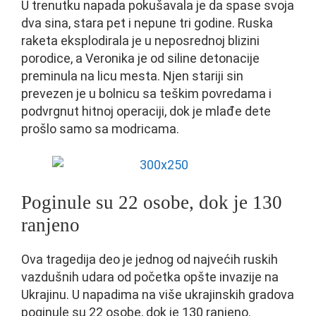
U trenutku napada pokušavala je da spase svoja
dva sina, stara pet i nepune tri godine. Ruska
raketa eksplodirala je u neposrednoj blizini
porodice, a Veronika je od siline detonacije
preminula na licu mesta. Njen stariji sin
prevezen je u bolnicu sa teškim povredama i
podvrgnut hitnoj operaciji, dok je mlađe dete
prošlo samo sa modricama.
Poginule su 22 osobe, dok je 130
ranjeno
Ova tragedija deo je jednog od najvećih ruskih
vazdušnih udara od početka opšte invazije na
Ukrajinu. U napadima na više ukrajinskih gradova
poginule su 22 osobe, dok je 130 ranjeno.