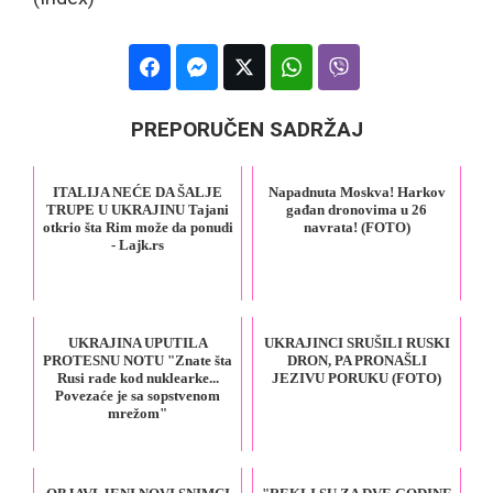
PREPORUČEN SADRŽAJ
ITALIJA NEĆE DA ŠALJE
Napadnuta Moskva! Harkov
TRUPE U UKRAJINU Tajani
gađan dronovima u 26
otkrio šta Rim može da ponudi
navrata! (FOTO)
- Lajk.rs
UKRAJINA UPUTILA
UKRAJINCI SRUŠILI RUSKI
PROTESNU NOTU "Znate šta
DRON, PA PRONAŠLI
Rusi rade kod nuklearke...
JEZIVU PORUKU (FOTO)
Povezaće je sa sopstvenom
mrežom"