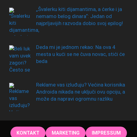
„Švalerku kiti dijamantima, a ćerke i ja
nemamo belog dinara“: Jedan od
najprljavijih razvoda dobio svoj epilog!
Deda mi je jednom rekao: Na ova 4
mesta u kući se ne čuva novac, stići će
beda
Reklame vas izluđuju? Većina korisnika
Androida nikada ne uključi ovu opciju, a
može da napravi ogromnu razliku
KONTAKT
MARKETING
IMPRESSUM