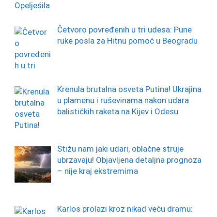
Četvoro povređenih u tri udesa: Pune
ruke posla za Hitnu pomoć u Beogradu
Krenula brutalna osveta Putina! Ukrajina
u plamenu i ruševinama nakon udara
balističkih raketa na Kijev i Odesu
Stižu nam jaki udari, oblačne struje
ubrzavaju! Objavljena detaljna prognoza
– nije kraj ekstremima
Karlos prolazi kroz nikad veću dramu: