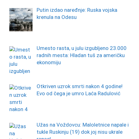
Putin izdao naređnje: Ruska vojska
krenula na Odesu
Umesto rasta, u julu izgubljeno 23.000
radnih mesta: Hladan tuš za američku
ekonomiju
Otkriven uzrok smrti nakon 4 godine!
Evo od čega je umro Laća Radulović
Užas na Voždovcu: Maloletnice napale i
tukle Ruskinju (19) dok joj nisu ukrale
ranac!