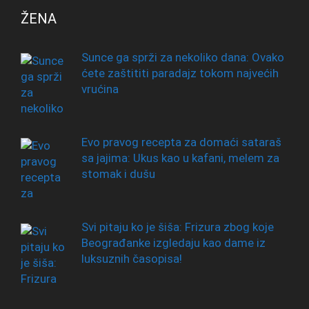
ŽENA
Sunce ga sprži za nekoliko dana: Ovako
ćete zaštititi paradajz tokom najvećih
vrućina
Evo pravog recepta za domaći sataraš
sa jajima: Ukus kao u kafani, melem za
stomak i dušu
Svi pitaju ko je šiša: Frizura zbog koje
Beograđanke izgledaju kao dame iz
luksuznih časopisa!