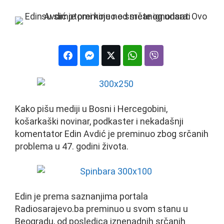
Kako pišu mediji u Bosni i Hercegobini,
košarkaški novinar, podkaster i nekadašnji
komentator Edin Avdić je preminuo zbog srčanih
problema u 47. godini života.
Edin je prema saznanjima portala
Radiosarajevo.ba preminuo u svom stanu u
Beogradu, od posledica iznenadnih srčanih