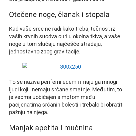
Otečene noge, članak i stopala
Kad vaše srce ne radi kako treba, tečnost iz
vaših krvnih suodva curi u okolna tkiva, a vaše
noge u tom slučaju najčešće stradaju,
jednostavno zbog gravitacije.
To se naziva periferni edem i imaju ga mnogi
ljudi koji i nemaju srčane smetnje. Međutim, to
je veoma uobičajen simptom među
pacijenatima srčanih bolesti i trebalo bi obratiti
pažnju na njega.
Manjak apetita i mučnina