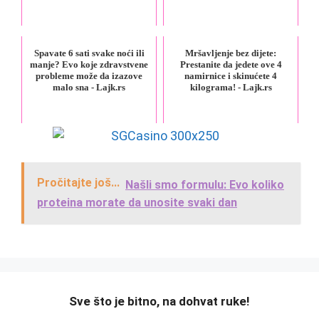
Spavate 6 sati svake noći ili
Mršavljenje bez dijete:
manje? Evo koje zdravstvene
Prestanite da jedete ove 4
probleme može da izazove
namirnice i skinućete 4
malo sna - Lajk.rs
kilograma! - Lajk.rs
Pročitajte još...
Našli smo formulu: Evo koliko
proteina morate da unosite svaki dan
️Sve što je bitno, na dohvat ruke!