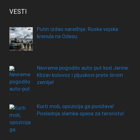
VESTI
Putin izdao naređnje: Ruska vojska
krenula na Odesu
Nevreme pogodilo auto-put kod Jerine:
Klizav kolovoz i pljuskovi prete širom
zemlje!
Kurti moli, opozicija ga ponižava!
Poslednja slamka spasa za teroristu!