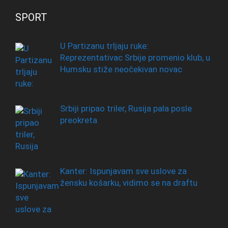
SPORT
U Partizanu trljaju ruke:
Reprezentativac Srbije promenio klub, u
Humsku stiže neočekivan novac
Srbiji pripao triler, Rusija pala posle
preokreta
Kanter: Ispunjavam sve uslove za
žensku košarku, vidimo se na draftu