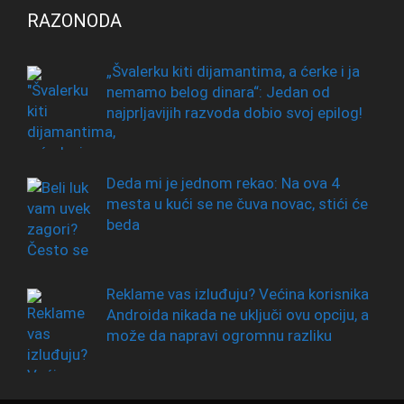
RAZONODA
„Švalerku kiti dijamantima, a ćerke i ja
nemamo belog dinara“: Jedan od
najprljavijih razvoda dobio svoj epilog!
Deda mi je jednom rekao: Na ova 4
mesta u kući se ne čuva novac, stići će
beda
Reklame vas izluđuju? Većina korisnika
Androida nikada ne uključi ovu opciju, a
može da napravi ogromnu razliku