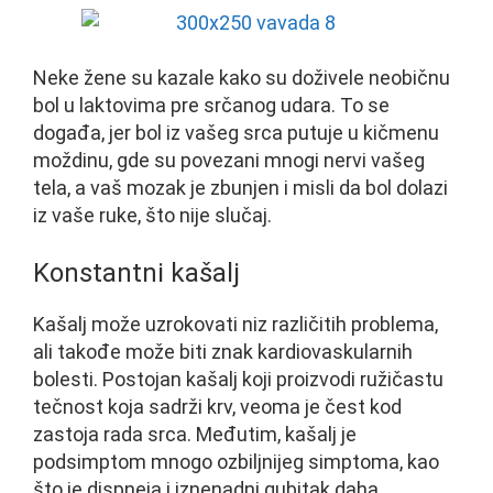
Neke žene su kazale kako su doživele neobičnu
bol u laktovima pre srčanog udara. To se
događa, jer bol iz vašeg srca putuje u kičmenu
moždinu, gde su povezani mnogi nervi vašeg
tela, a vaš mozak je zbunjen i misli da bol dolazi
iz vaše ruke, što nije slučaj.
Konstantni kašalj
Kašalj može uzrokovati niz različitih problema,
ali takođe može biti znak kardiovaskularnih
bolesti. Postojan kašalj koji proizvodi ružičastu
tečnost koja sadrži krv, veoma je čest kod
zastoja rada srca. Međutim, kašalj je
podsimptom mnogo ozbiljnijeg simptoma, kao
što je dispneja i iznenadni gubitak daha.