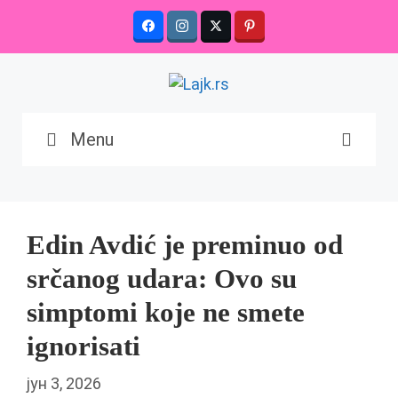
Skip
to
content
Menu
Edin Avdić je preminuo od
srčanog udara: Ovo su
simptomi koje ne smete
ignorisati
јун 3, 2026