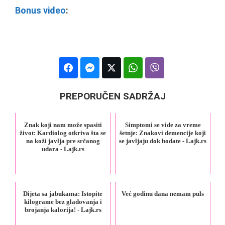
Bonus video
:
PREPORUČEN SADRŽAJ
Znak koji nam može spasiti
Simptomi se vide za vreme
život: Kardiolog otkriva šta se
šetnje: Znakovi demencije koji
na koži javlja pre srčanog
se javljaju dok hodate - Lajk.rs
udara - Lajk.rs
Dijeta sa jabukama: Istopite
Već godinu dana nemam puls
kilograme bez gladovanja i
brojanja kalorija! - Lajk.rs