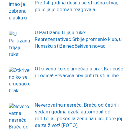
Pre 14 godina desila se strašna stvar,
policija je odmah reagovala
U Partizanu trljaju ruke:
Reprezentativac Srbije promenio klub, u
Humsku stiže neočekivan novac
Otkriveno ko se umešao u brak Karleuše
i Tošića! Pevačica prvi put izustila ime
Neverovatna nesreća: Braća od četiri i
sedam godina uzela automobil od
roditelja i pokosila ženu na ulici, bore joj
se za život! (FOTO)