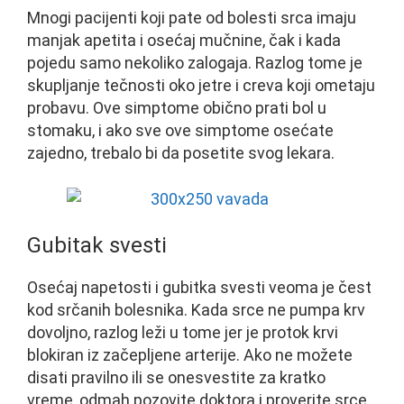
Mnogi pacijenti koji pate od bolesti srca imaju
manjak apetita i osećaj mučnine, čak i kada
pojedu samo nekoliko zalogaja. Razlog tome je
skupljanje tečnosti oko jetre i creva koji ometaju
probavu. Ove simptome obično prati bol u
stomaku, i ako sve ove simptome osećate
zajedno, trebalo bi da posetite svog lekara.
Gubitak svesti
Osećaj napetosti i gubitka svesti veoma je čest
kod srčanih bolesnika. Kada srce ne pumpa krv
dovoljno, razlog leži u tome jer je protok krvi
blokiran iz začepljene arterije. Ako ne možete
disati pravilno ili se onesvestite za kratko
vreme, odmah pozovite doktora i proverite srce,