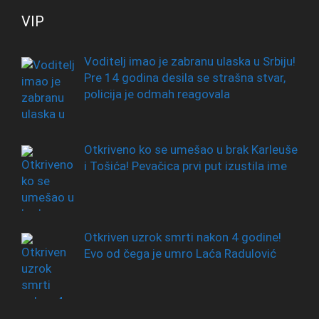
VIP
Voditelj imao je zabranu ulaska u Srbiju!
Pre 14 godina desila se strašna stvar,
policija je odmah reagovala
Otkriveno ko se umešao u brak Karleuše
i Tošića! Pevačica prvi put izustila ime
Otkriven uzrok smrti nakon 4 godine!
Evo od čega je umro Laća Radulović