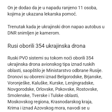
On je dodao da je u napadu ranjeno 11 osoba,
kojima je ukazana lekarska pomoć.
Trenutak kada je ukrajinski dron napao autobus u
DNR snimljen je kamerom.
Rusi oborili 354 ukrajinska drona
Ruski PVO sistemi su tokom noći oborili 354
ukrajinska drona avionskog tipa iznad ruskih
oblasti, saopštilo je Ministarstvo odbrane Rusije.
Dronovi su oboreni iznad Belgorodske, Brjanske,
Voronješke, Kaluške, Kurske, Lenjingradske,
Novgorodske, Orlovske, Pskovske, Rostovske,
Smolenske, Tverske i Tulske oblasti,
Moskovskog regiona, Krasnodarskog kraja,
Krima i iznad Azovskog mora, navodi se u