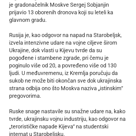
je gradonačelnik Moskve Sergej Sobjanjin
prijavio 13 oborenih dronova koji su leteli ka
glavnom gradu.
Rusija je, kao odgovor na napad na Starobeljsk,
izvela intenzivne udare na vojne ciljeve širom
Ukrajine, dok vlasti u Kijevu tvrde da su
pogođene i stambene zgrade, pri čemu je
poginulo više od 20, a povređeno više od 130
ljudi. U međuvremenu, iz Kremlja poručuju da
sukob ne može biti okončan sve dok ukrajinska
strana odbija ono što Moskva naziva „istinskim“
pregovorima.
Ruske snage nastavile su snažne udare na, kako
tvrde, ukrajinsku vojnu industriju, kao odgovor na
„terorističke napade Kijeva“ na studentski
internat u Starobeljsku.