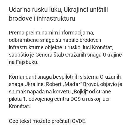
Udar na rusku luku, Ukrajinci uništili
brodove i infrastrukturu
Prema preliminarnim informacijama,
odbrambene snage su napale brodove i
infrastrukturne objekte u ruskoj luci Kronštat,
saopštio je Generalštab Oružanih snaga Ukrajine
na Fejsbuku.
Komandant snaga bespilotnih sistema Oružanih
snaga Ukrajine, Robert „Mađar“ Brovdi, objavio je
snimak napada na korvetu „Bojkij“ od strane
pilota 1. odvojenog centra DGS u ruskoj luci
Kronštat.
Ceo tekst možete pročitati OVDE.