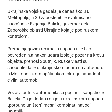
Ukrajinska vojska gađala je danas školu u
Melitopolju, a 30 zaposlenih je evakuisano,
saopštio je Evgenije Balicki, guverner dela
Zaporoške oblasti Ukrajine koja je pod ruskom
kontrolom.
Prema njegovim rečima, u napadu nije bilo
povređenih,a nakon udara izbio je požar na krovu
objekta, prenosi Sputnjik. Ruske vlasti su
saopštile da je u ukrajinskom udaru na auto-putu
u Melitopoljskom opštinskom okrugu napadnut
civilni automobil.
Vozač i putnik automobila su poginuli, saopštio je
Balicki. On je dodao i da je u ukrajinskom napadu
„potpuno uništen“ mesni kombinat, navodi
Sputnjik.