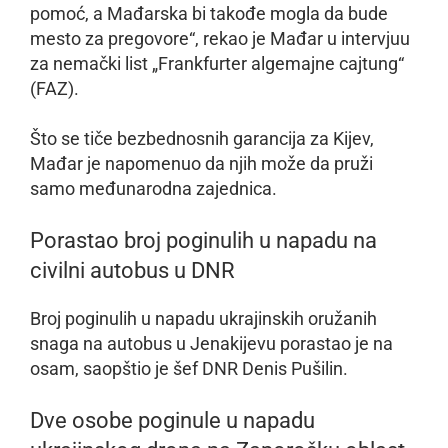
pomoć, a Mađarska bi takođe mogla da bude
mesto za pregovore“, rekao je Mađar u intervjuu
za nemački list „Frankfurter algemajne cajtung“
(FAZ).
Što se tiče bezbednosnih garancija za Kijev,
Mađar je napomenuo da njih može da pruži
samo međunarodna zajednica.
Porastao broj poginulih u napadu na
civilni autobus u DNR
Broj poginulih u napadu ukrajinskih oružanih
snaga na autobus u Jenakijevu porastao je na
osam, saopštio je šef DNR Denis Pušilin.
Dve osobe poginule u napadu