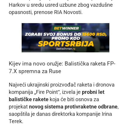
Harkov u sredu usred uzbune zbog vazdušne
opasnosti, prenose RIA Novosti.
Kijev ima novo oružje: Balistička raketa FP-
7.X spremna za Ruse
Najveći ukrajinski proizvođač raketa i dronova
kompanija „Fire Point“, izvela je
probni let
balističke rakete
koja će biti osnova za
projekat
novog sistema protivraketne odbrane
,
saopštila je danas direktorka kompanije Irinа
Terek.