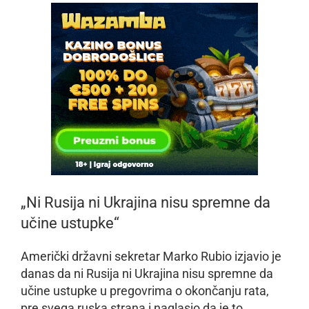
„Ni Rusija ni Ukrajina nisu spremne da
učine ustupke“
Američki državni sekretar Marko Rubio izjavio je
danas da ni Rusija ni Ukrajina nisu spremne da
učine ustupke u pregovrima o okončanju rata,
pre svega ruska strana i naglasio da je to