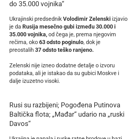
do 35.000 vojnika“
Ukrajinski predsednik
Volodimir
Zelenski
izjavio
je da
Rusija mesečno gubi između 30.000 i
35.000 vojnika,
od čega je, prema njegovim
rečima, oko
63 odsto poginulo
, dok je
preostalih
37 odsto teško ranjeno.
Zelenski nije izneo dodatne detalje o izvoru
podataka, ali je istakao da su gubici Moskve i
dalje izuzetno visoki.
Rusi su razbijeni; Pogođena Putinova
Baltička flota; „Mađar“ udario na „ruski
Davos“
Ukrajina je napala i ruske ratne brodove u bazi