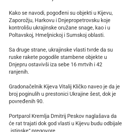
Kako se navodi, pogođeni su objekti u Kijevu,
Zaporožju, Harkovu i Dnjepropetrovsku koje
kontrolišu ukrajinske oružane snage, kao i u
Poltavskoj, Hmeljnickoj i Sumskoj oblasti.
Sa druge strane, ukrajinske vlasti tvrde da su
ruske rakete pogodile stambene objekte u
Dnjepru ostavivši iza sebe 16 mrtvih i 42
ranjenih.
Gradonačelnik Kijeva Vitalij Kličko naveo je da je
broj poginulih u prestonici Ukrajine šest, dok je
povređenih 90.
Portparol Kremlja Dmitrij Peskov naglašava da
će rat trajati dok god vlasti u Kijevu budu odbijale
„istinske“ pregovore.