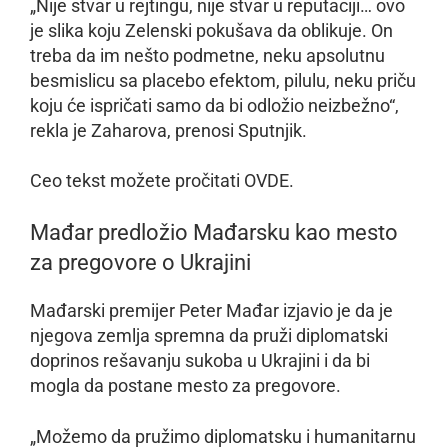
„Nije stvar u rejtingu, nije stvar u reputaciji… ovo
je slika koju Zelenski pokušava da oblikuje. On
treba da im nešto podmetne, neku apsolutnu
besmislicu sa placebo efektom, pilulu, neku priču
koju će ispričati samo da bi odložio neizbežno“,
rekla je Zaharova, prenosi Sputnjik.
Ceo tekst možete pročitati OVDE.
Mađar predložio Mađarsku kao mesto
za pregovore o Ukrajini
Mađarski premijer Peter Mađar izjavio je da je
njegova zemlja spremna da pruži diplomatski
doprinos rešavanju sukoba u Ukrajini i da bi
mogla da postane mesto za pregovore.
„Možemo da pružimo diplomatsku i humanitarnu