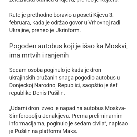
Rute je prethodno boravio u poseti Kijevu 3.
februara, kada je održao govor u Vrhovnoj radi
Ukrajine, preneo je Ukrinform.
Pogođen autobus koji je išao ka Moskvi,
ima mrtvih i ranjenih
Sedam osoba poginulo je kada je dron
ukrajinskih oružanih snaga pogodio autobus u
Donjeckoj Narodnoj Republici, saopštio je šef
republike Denis Pušilin.
„Udarni dron izveo je napad na autobus Moskva-
Simferopolj u Jenakijevu. Prema preliminarnim
informacijama, poginulo je sedam civila“, napisao
je Pušilin na platformi Maks.