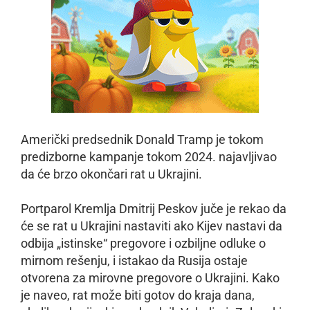
Američki predsednik Donald Tramp je tokom
predizborne kampanje tokom 2024. najavljivao
da će brzo okončari rat u Ukrajini.
Portparol Kremlja Dmitrij Peskov juče je rekao da
će se rat u Ukrajini nastaviti ako Kijev nastavi da
odbija „istinske“ pregovore i ozbiljne odluke o
mirnom rešenju, i istakao da Rusija ostaje
otvorena za mirovne pregovore o Ukrajini. Kako
je naveo, rat može biti gotov do kraja dana,