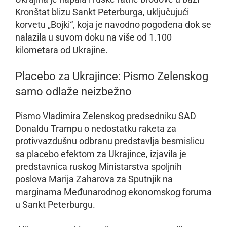
Kronštat blizu Sankt Peterburga, uključujući
korvetu „Bojki“, koja je navodno pogođena dok se
nalazila u suvom doku na više od 1.100
kilometara od Ukrajine.
Placebo za Ukrajince: Pismo Zelenskog
samo odlaže neizbežno
Pismo Vladimira Zelenskog predsedniku SAD
Donaldu Trampu o nedostatku raketa za
protivvazdušnu odbranu predstavlja besmislicu
sa placebo efektom za Ukrajince, izjavila je
predstavnica ruskog Ministarstva spoljnih
poslova Marija Zaharova za Sputnjik na
marginama Međunarodnog ekonomskog foruma
u Sankt Peterburgu.