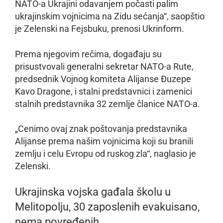
NATO-a Ukrajini odavanjem počasti palim
ukrajinskim vojnicima na Zidu sećanja“, saopštio
je Zelenski na Fejsbuku, prenosi Ukrinform.
Prema njegovim rečima, događaju su
prisustvovali generalni sekretar NATO-a Rute,
predsednik Vojnog komiteta Alijanse Đuzepe
Kavo Dragone, i stalni predstavnici i zamenici
stalnih predstavnika 32 zemlje članice NATO-a.
„Cenimo ovaj znak poštovanja predstavnika
Alijanse prema našim vojnicima koji su branili
zemlju i celu Evropu od ruskog zla“, naglasio je
Zelenski.
Ukrajinska vojska gađala školu u
Melitopolju, 30 zaposlenih evakuisano,
nema povređenih