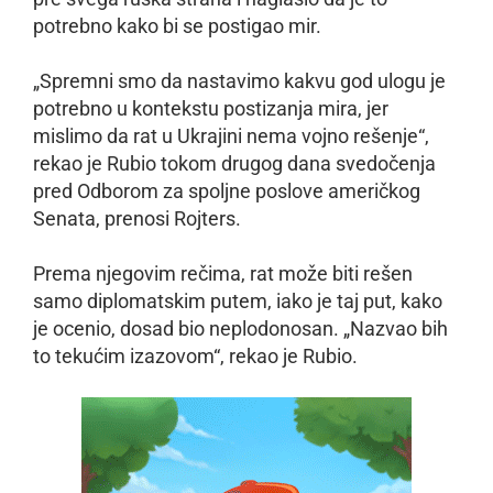
potrebno kako bi se postigao mir.
„Spremni smo da nastavimo kakvu god ulogu je
potrebno u kontekstu postizanja mira, jer
mislimo da rat u Ukrajini nema vojno rešenje“,
rekao je Rubio tokom drugog dana svedočenja
pred Odborom za spoljne poslove američkog
Senata, prenosi Rojters.
Prema njegovim rečima, rat može biti rešen
samo diplomatskim putem, iako je taj put, kako
je ocenio, dosad bio neplodonosan. „Nazvao bih
to tekućim izazovom“, rekao je Rubio.