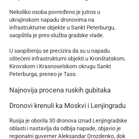
Nekoliko osoba povređeno je jutros u
ukrajinskom napadu dronovima na
infrastrukturne objekte u Sankt Peterburgu,
saopštila je pres-služba gradske vlade.
U saopštenju se precizira da su u napadu
oštećeni infrastrukturni objekti u Kronštatskom,
Kirovskom i Krasnoselskom okrugu Sankt
Peterburga, preneo je Tass.
Najnovija procena ruskih gubitaka
Dronovi krenuli ka Moskvi i Lenjingradu
Rusija je oborila 30 dronova iznad Lenjingradske
oblasti i nastavlja da odbija napade, objavio je
regionalni guverner Aleksandar Drozdenko, dok