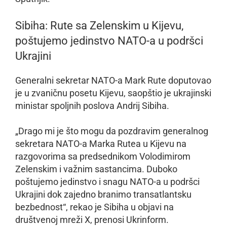
Sibiha: Rute sa Zelenskim u Kijevu,
poštujemo jedinstvo NATO-a u podršci
Ukrajini
Generalni sekretar NATO-a Mark Rute doputovao
je u zvaničnu posetu Kijevu, saopštio je ukrajinski
ministar spoljnih poslova Andrij Sibiha.
„Drago mi je što mogu da pozdravim generalnog
sekretara NATO-a Marka Rutea u Kijevu na
razgovorima sa predsednikom Volodimirom
Zelenskim i važnim sastancima. Duboko
poštujemo jedinstvo i snagu NATO-a u podršci
Ukrajini dok zajedno branimo transatlantsku
bezbednost“, rekao je Sibiha u objavi na
društvenoj mreži X, prenosi Ukrinform.