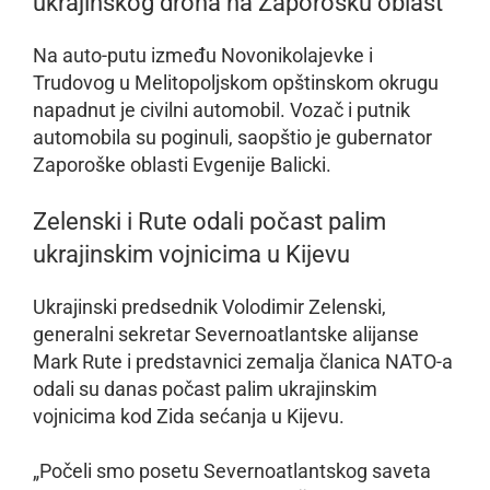
ukrajinskog drona na Zaporošku oblast
Na auto-putu između Novonikolajevke i
Trudovog u Melitopoljskom opštinskom okrugu
napadnut je civilni automobil. Vozač i putnik
automobila su poginuli, saopštio je gubernator
Zaporoške oblasti Evgenije Balicki.
Zelenski i Rute odali počast palim
ukrajinskim vojnicima u Kijevu
Ukrajinski predsednik Volodimir Zelenski,
generalni sekretar Severnoatlantske alijanse
Mark Rute i predstavnici zemalja članica NATO-a
odali su danas počast palim ukrajinskim
vojnicima kod Zida sećanja u Kijevu.
„Počeli smo posetu Severnoatlantskog saveta