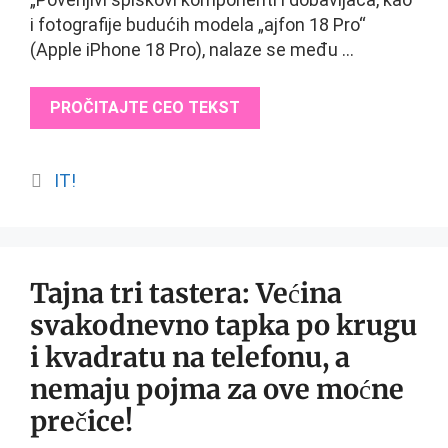
i fotografije budućih modela „ajfon 18 Pro“
(Apple iPhone 18 Pro), nalaze se među …
PROČITAJTE CEO TEKST
Categories
IT!
Tajna tri tastera: Većina
svakodnevno tapka po krugu
i kvadratu na telefonu, a
nemaju pojma za ove moćne
prečice!