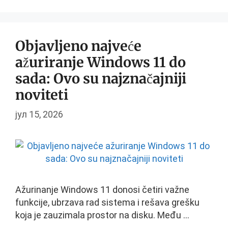
Objavljeno najveće
ažuriranje Windows 11 do
sada: Ovo su najznačajniji
noviteti
јул 15, 2026
Ažurinanje Windows 11 donosi četiri važne
funkcije, ubrzava rad sistema i rešava grešku
koja je zauzimala prostor na disku. Među …