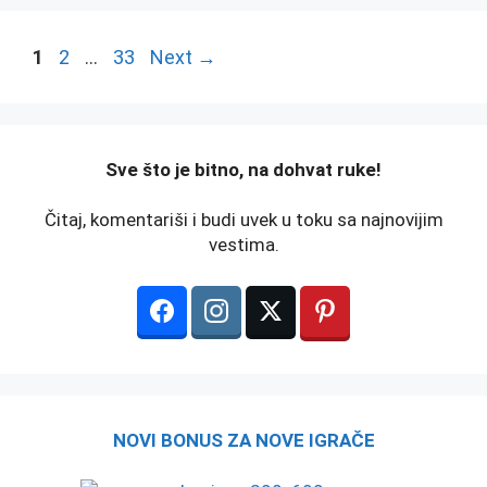
Page
Page
Page
1
2
…
33
Next
→
️Sve što je bitno, na dohvat ruke!
Čitaj, komentariši i budi uvek u toku sa najnovijim
vestima.
NOVI BONUS ZA NOVE IGRAČE