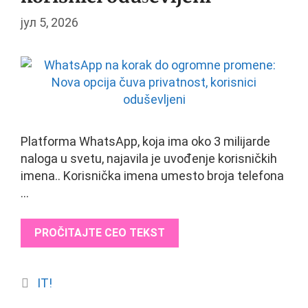
јул 5, 2026
Platforma WhatsApp, koja ima oko 3 milijarde
naloga u svetu, najavila je uvođenje korisničkih
imena.. Korisnička imena umesto broja telefona
…
PROČITAJTE CEO TEKST
Categories
IT!