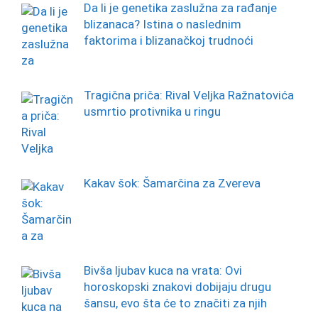
Da li je genetika zaslužna za rađanje
blizanaca? Istina o naslednim
faktorima i blizanačkoj trudnoći
Tragična priča: Rival Veljka Ražnatovića
usmrtio protivnika u ringu
Kakav šok: Šamarčina za Zvereva
Bivša ljubav kuca na vrata: Ovi
horoskopski znakovi dobijaju drugu
šansu, evo šta će to značiti za njih