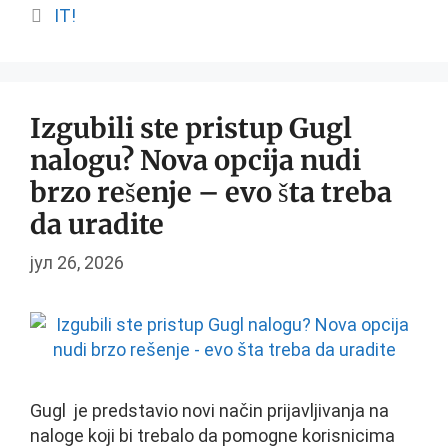
Categories
IT!
Izgubili ste pristup Gugl
nalogu? Nova opcija nudi
brzo rešenje – evo šta treba
da uradite
јул 26, 2026
Gugl je predstavio novi način prijavljivanja na
naloge koji bi trebalo da pomogne korisnicima