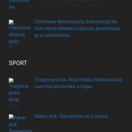
Otkrivena Ahilova peta Zelenskog! Na
ovo nema nikakav odgovor, prestonica
je u ruševinama
SPORT
Tragična priča: Rival Veljka Ražnatovića
usmrtio protivnika u ringu
Kakav šok: Šamarčina za Zvereva