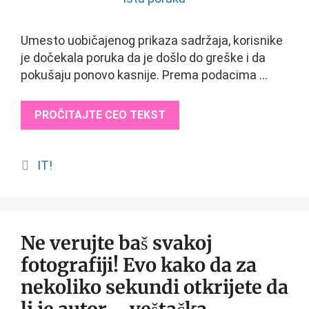
Umesto uobičajenog prikaza sadržaja, korisnike
je dočekala poruka da je došlo do greške i da
pokušaju ponovo kasnije. Prema podacima …
PROČITAJTE CEO TEKST
Categories
IT!
Ne verujte baš svakoj
fotografiji! Evo kako da za
nekoliko sekundi otkrijete da