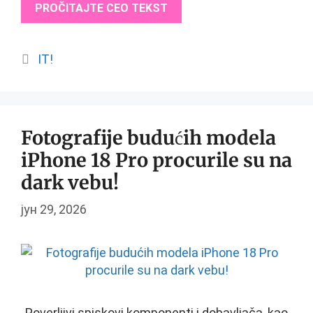
PROČITAJTE CEO TEKST
Categories
IT!
Fotografije budućih modela
iPhone 18 Pro procurile su na
dark vebu!
јун 29, 2026
„Poverljivi spiskovi komponenti i dobavljača, kao