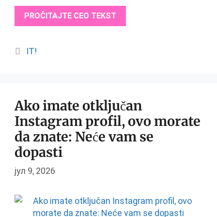
PROČITAJTE CEO TEKST
Categories
IT!
Ako imate otključan
Instagram profil, ovo morate
da znate: Neće vam se
dopasti
јул 9, 2026