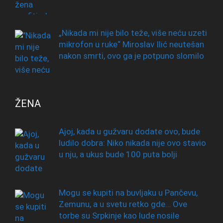
„Nikada mi nije bilo teže, više neću uzeti
mikrofon u ruke“ Miroslav Ilić neutešan
nakon smrti, ovo ga je potpuno slomilo
ŽENA
Ajoj, kada u gužvaru dodate ovo, bude
ludilo dobra: Niko nikada nije ovo stavio
u nju, a ukus bude 100 puta bolji
Mogu se kupiti na buvljaku u Pančevu,
Zemunu, a u svetu retko gde… Ove
torbe su Srpkinje kao lude nosile