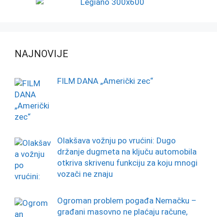
NAJNOVIJE
FILM DANA „Američki zec“
Olakšava vožnju po vrućini: Dugo
držanje dugmeta na ključu automobila
otkriva skrivenu funkciju za koju mnogi
vozači ne znaju
Ogroman problem pogađa Nemačku –
građani masovno ne plaćaju račune,