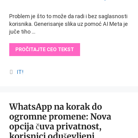
Problem je što to može da radi i bez saglasnosti
korisnika. Generisanje slika uz pomoć AI Meta je
juče tiho …
PROČITAJTE CEO TEKST
Categories
IT!
WhatsApp na korak do
ogromne promene: Nova
opcija čuva privatnost,
korisnici oduševljeni