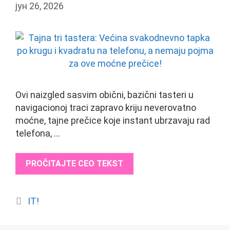
јун 26, 2026
Ovi naizgled sasvim obični, bazični tasteri u
navigacionoj traci zapravo kriju neverovatno
moćne, tajne prečice koje instant ubrzavaju rad
telefona, …
PROČITAJTE CEO TEKST
Categories
IT!