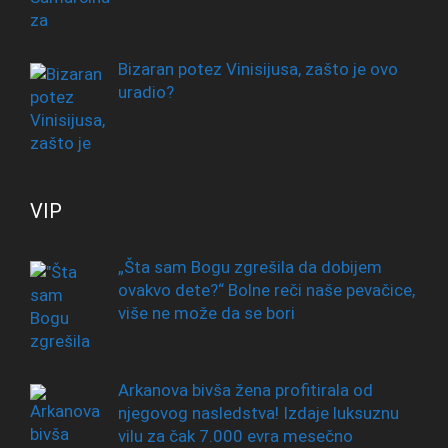
Bizaran potez Vinisijusa, zašto je ovo
uradio?
VIP
„Šta sam Bogu zgrešila da dobijem
ovakvo dete?“ Bolne reči naše pevačice,
više ne može da se bori
Arkanova bivša žena profitirala od
njegovog nasledstva! Izdaje luksuznu
vilu za čak 7.000 evra mesečno