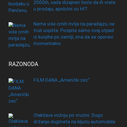
2000ih, sada dizajneri hoće da ih vrate
u prodaju, apolutni su HIT
Nema više crnih mrlja na paradajzu, ne
truli uopšte: Pospite samo ovaj otpad
iz kunjihe po zemlji, ima da se oporavi
momentalno
RAZONODA
FILM DANA „Američki zec“
Olakšava vožnju po vrućini: Dugo
držanje dugmeta na ključu automobila