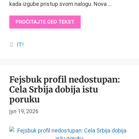
kada izgube pristup svom nalogu. Nova …
PROČITAJTE CEO TEKST
Categories
IT!
Fejsbuk profil nedostupan:
Cela Srbija dobija istu
poruku
јул 19, 2026