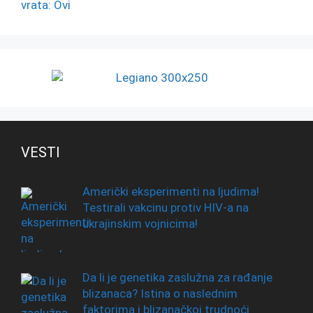
VESTI
Američki eksperimenti na ljudima!
Testirali vakcinu protiv HIV-a na
ukrajinskim vojnicima!
Da li je genetika zaslužna za rađanje
blizanaca? Istina o naslednim
faktorima i blizanačkoj trudnoći