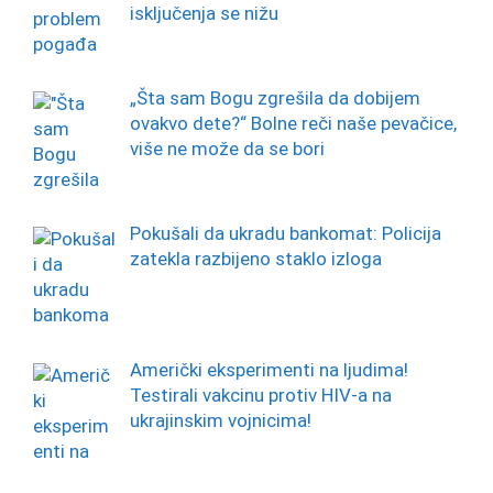
isključenja se nižu
„Šta sam Bogu zgrešila da dobijem
ovakvo dete?“ Bolne reči naše pevačice,
više ne može da se bori
Pokušali da ukradu bankomat: Policija
zatekla razbijeno staklo izloga
Američki eksperimenti na ljudima!
Testirali vakcinu protiv HIV-a na
ukrajinskim vojnicima!