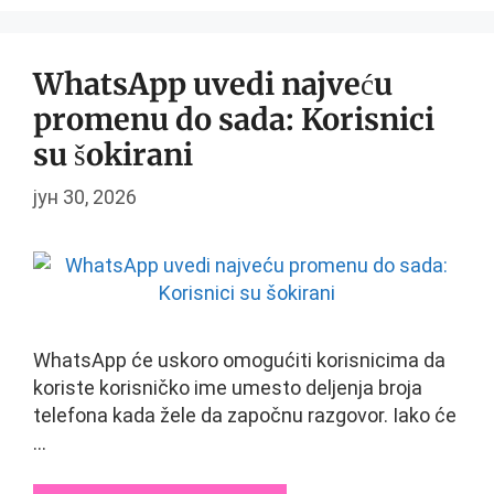
WhatsApp uvedi najveću
promenu do sada: Korisnici
su šokirani
јун 30, 2026
WhatsApp će uskoro omogućiti korisnicima da
koriste korisničko ime umesto deljenja broja
telefona kada žele da započnu razgovor. Iako će
…