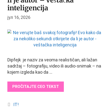
li je autor – veštačka
inteligencija
јул 16, 2026
Dipfejk je naziv za veoma realističan, ali lažan
sadržaj – fotografiju, video ili audio-snimak – na
kojem izgleda kao da …
PROČITAJTE CEO TEKST
Categories
IT!