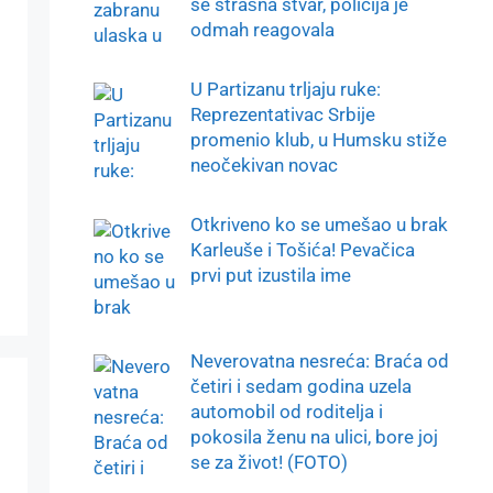
se strašna stvar, policija je
odmah reagovala
U Partizanu trljaju ruke:
Reprezentativac Srbije
promenio klub, u Humsku stiže
neočekivan novac
Otkriveno ko se umešao u brak
Karleuše i Tošića! Pevačica
prvi put izustila ime
Neverovatna nesreća: Braća od
četiri i sedam godina uzela
automobil od roditelja i
pokosila ženu na ulici, bore joj
se za život! (FOTO)