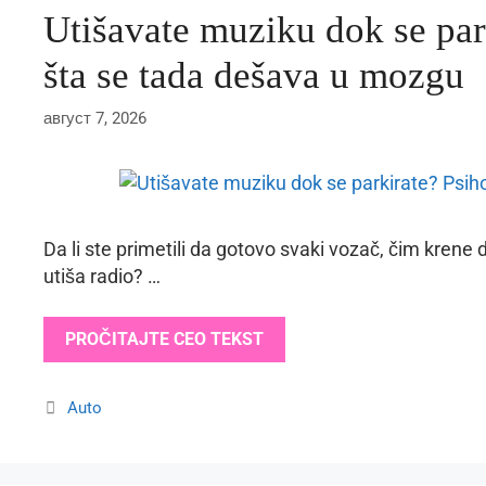
Utišavate muziku dok se par
šta se tada dešava u mozgu
август 7, 2026
Da li ste primetili da gotovo svaki vozač, čim krene
utiša radio? …
PROČITAJTE CEO TEKST
Categories
Auto