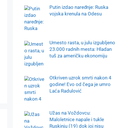
Putin izdao naređnje: Ruska
vojska krenula na Odesu
Umesto rasta, u julu izgubljeno
23.000 radnih mesta: Hladan
tuš za američku ekonomiju
Otkriven uzrok smrti nakon 4
godine! Evo od čega je umro
Laća Radulović
Užas na Voždovcu:
Maloletnice napale i tukle
Ruskinju (19) dok joj nisu