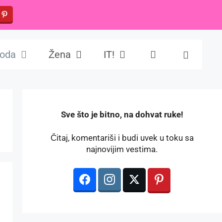
oda
Žena
IT!
️Sve što je bitno, na dohvat ruke!
Čitaj, komentariši i budi uvek u toku sa
najnovijim vestima.