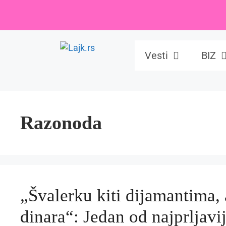
Skip
to
content
Vesti
BIZ
Razonoda
„Švalerku kiti dijamantima,
dinara“: Jedan od najprljavi