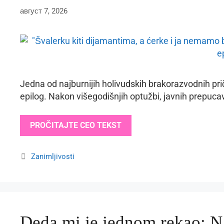
август 7, 2026
Jedna od najburnijih holivudskih brakorazvodnih pri
epilog. Nakon višegodišnjih optužbi, javnih prepucav
PROČITAJTE CEO TEKST
Categories
Zanimljivosti
Deda mi je jednom rekao: Na