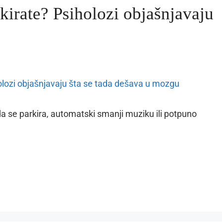
kirate? Psiholozi objašnjavaju
 da se parkira, automatski smanji muziku ili potpuno