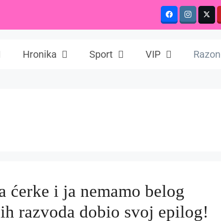
Hronika
Sport
VIP
Razon
 a ćerke i ja nemamo belog
jih razvoda dobio svoj epilog!