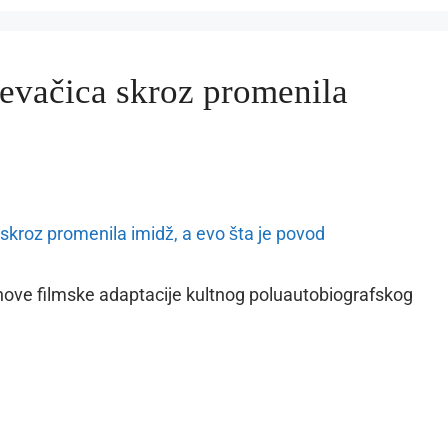
evačica skroz promenila
ju nove filmske adaptacije kultnog poluautobiografskog