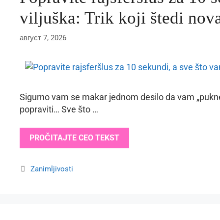
viljuška: Trik koji štedi no
август 7, 2026
Sigurno vam se makar jednom desilo da vam „pukne
popraviti… Sve što …
PROČITAJTE CEO TEKST
Categories
Zanimljivosti