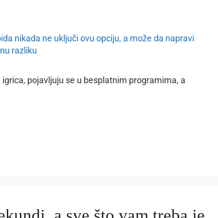
e igrica, pojavljuju se u besplatnim programima, a
ekundi, a sve što vam treba je