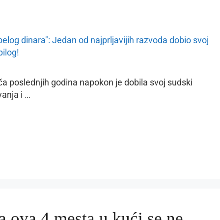
ča poslednjih godina napokon je dobila svoj sudski
anja i …
 ova 4 mesta u kući se ne