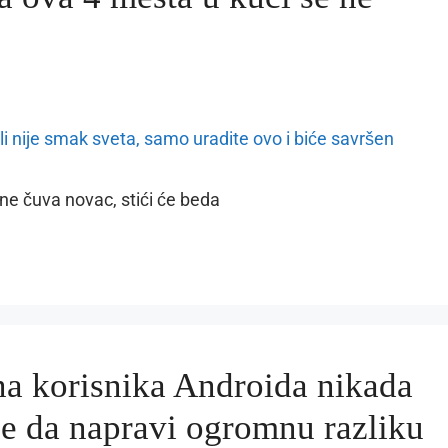
ne čuva novac, stići će beda
na korisnika Androida nikada
že da napravi ogromnu razliku