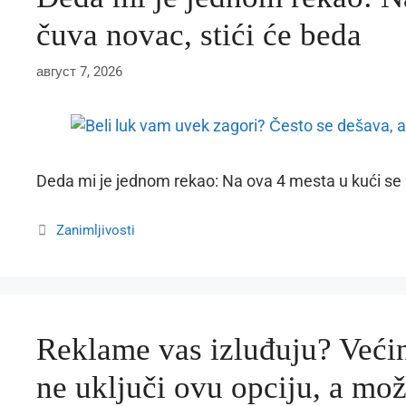
čuva novac, stići će beda
август 7, 2026
Deda mi je jednom rekao: Na ova 4 mesta u kući se 
Categories
Zanimljivosti
Reklame vas izluđuju? Veći
ne uključi ovu opciju, a mo