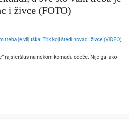
vac i živce (FOTO)
“ rajsferšlus na nekom komadu odeće. Nije ga lako