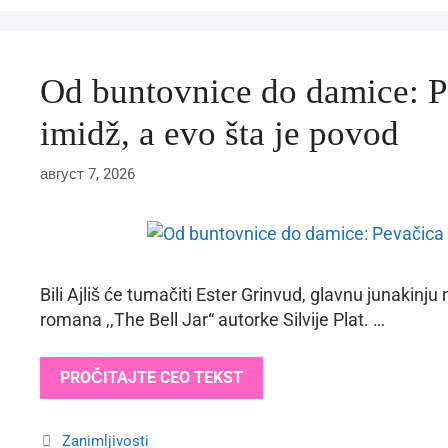
Od buntovnice do damice: P
imidž, a evo šta je povod
август 7, 2026
Bili Ajliš će tumačiti Ester Grinvud, glavnu junakin
romana ,,The Bell Jar“ autorke Silvije Plat. …
PROČITAJTE CEO TEKST
Categories
Zanimljivosti