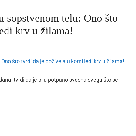
 u sopstvenom telu: Ono što
ledi krv u žilama!
dana, tvrdi da je bila potpuno svesna svega što se