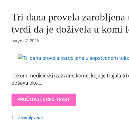
Tri dana provela zarobljena
tvrdi da je doživela u komi 
август 7, 2026
Tokom medicinski izazvane kome, koja je trajala tri 
dešava oko …
PROČITAJTE CEO TEKST
Categories
Zanimljivosti