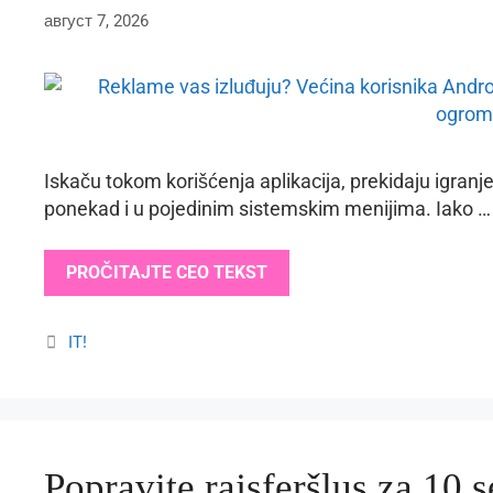
август 7, 2026
Iskaču tokom korišćenja aplikacija, prekidaju igranj
ponekad i u pojedinim sistemskim menijima. Iako …
PROČITAJTE CEO TEKST
Categories
IT!
Popravite rajsferšlus za 10 s