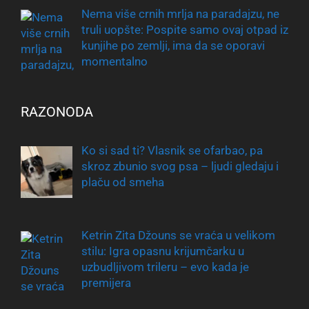
Nema više crnih mrlja na paradajzu, ne
truli uopšte: Pospite samo ovaj otpad iz
kunjihe po zemlji, ima da se oporavi
momentalno
RAZONODA
Ko si sad ti? Vlasnik se ofarbao, pa
skroz zbunio svog psa – ljudi gledaju i
plaču od smeha
Ketrin Zita Džouns se vraća u velikom
stilu: Igra opasnu krijumčarku u
uzbudljivom trileru – evo kada je
premijera