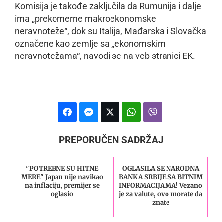
Komisija je takođe zaključila da Rumunija i dalje
ima „prekomerne makroekonomske
neravnoteže“, dok su Italija, Mađarska i Slovačka
označene kao zemlje sa „ekonomskim
neravnotežama“, navodi se na veb stranici EK.
PREPORUČEN SADRŽAJ
"POTREBNE SU HITNE
OGLASILA SE NARODNA
MERE" Japan nije navikao
BANKA SRBIJE SA BITNIM
na inflaciju, premijer se
INFORMACIJAMA! Vezano
oglasio
je za valute, ovo morate da
znate