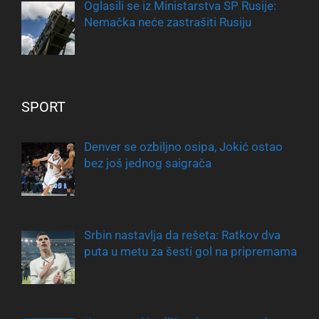
Oglasili se iz Ministarstva SP Rusije:
Nemačka neće zastrašiti Rusiju
SPORT
Denver se ozbiljno osipa, Jokić ostao
bez još jednog saigrača
Srbin nastavlja da rešeta: Ratkov dva
puta u metu za šesti gol na pripremama