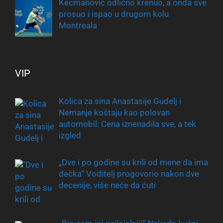
Kecmanović odlično krenuo, a onda sve
prosuo i ispao u drugom kolu
Montreala
VIP
Kolica za sina Anastasije Gudelj i
Nemanje koštaju kao polovan
automobil: Cena iznenadila sve, a tek
izgled
„Dve i po godine su krili od mene da ima
dečka“ Voditelj progovorio nakon dve
decenije, više neće da ćuti