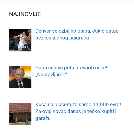
NAJNOVIJE
Denver se ozbiljno osipa, Jokić ostao
bez još jednog saigrača
Putin se dva puta prevariti neće!
„Nastavljamo“
Kuća sa placem za samo 11.000 evra!
Za ovaj novac danas je teško kupiti i
garažu