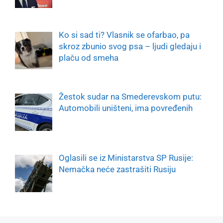
Ko si sad ti? Vlasnik se ofarbao, pa
skroz zbunio svog psa – ljudi gledaju i
plaču od smeha
Žestok sudar na Smederevskom putu:
Automobili uništeni, ima povređenih
Oglasili se iz Ministarstva SP Rusije:
Nemačka neće zastrašiti Rusiju