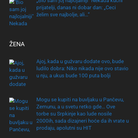
„Bio sam joj najlojalniji“ Nekada kućni
prijatelji, danas ni dobar dan: „Ceci
želim sve najbolje, ali…“
ŽENA
Ajoj, kada u gužvaru dodate ovo, bude
ludilo dobra: Niko nikada nije ovo stavio
u nju, a ukus bude 100 puta bolji
Mogu se kupiti na buvljaku u Pančevu,
Zemunu, a u svetu retko gde… Ove
torbe su Srpkinje kao lude nosile
2000ih, sada dizajneri hoće da ih vrate u
prodaju, apolutni su HIT