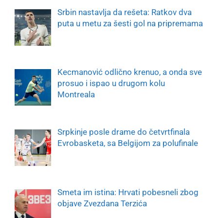
Srbin nastavlja da rešeta: Ratkov dva
puta u metu za šesti gol na pripremama
Kecmanović odlično krenuo, a onda sve
prosuo i ispao u drugom kolu
Montreala
Srpkinje posle drame do četvrtfinala
Evrobasketa, sa Belgijom za polufinale
Smeta im istina: Hrvati pobesneli zbog
objave Zvezdana Terzića