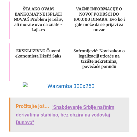
ŠTA AKO OVAM
VAŽNE INFORMACIJE O
BANKOMAT NE ISPLATI
NOVOJ PODRŠCI DO
NOVAC? Problem je rešiv,
100.000 DINARA: Evo ko i
ali morate ovo da znate -
gde može da se prijavi za
Lajk.rs
novac
EKSKLUZIVNO Čuveni
Sofronijević: Novi zakon o
ekonomista Džefri Saks
legalizaciji uticaće na
tržište nekretnina,
povećaće ponudu
Pročitajte još...
"Snabdevanje Srbije naftnim
derivatima stabilno, bez obzira na vodostaj
Dunava"