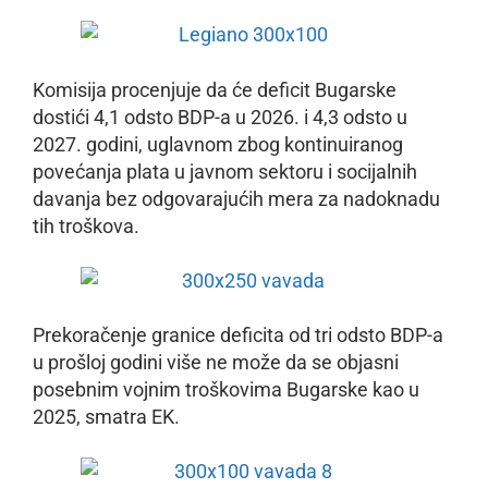
Komisija procenjuje da će deficit Bugarske
dostići 4,1 odsto BDP-a u 2026. i 4,3 odsto u
2027. godini, uglavnom zbog kontinuiranog
povećanja plata u javnom sektoru i socijalnih
davanja bez odgovarajućih mera za nadoknadu
tih troškova.
Prekoračenje granice deficita od tri odsto BDP-a
u prošloj godini više ne može da se objasni
posebnim vojnim troškovima Bugarske kao u
2025, smatra EK.