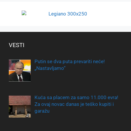
VESTI
Putin se dva puta prevariti neće!
„Nastavljamo“
Kuća sa placem za samo 11.000 evra!
Za ovaj novac danas je teško kupiti i
garažu