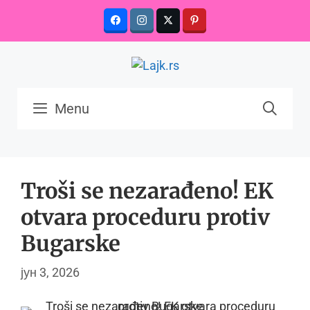
Skip
to
content
Menu
Troši se nezarađeno! EK
otvara proceduru protiv
Bugarske
јун 3, 2026