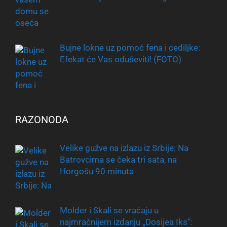
Bujne lokne uz pomoć fena i cediljke:
Efekat će Vas oduševiti! (FOTO)
RAZONODA
Velike gužve na izlazu iz Srbije: Na
Batrovcima se čeka tri sata, na
Horgošu 90 minuta
Molder i Skali se vraćaju u
najmračnijem izdanju „Dosijea Iks“: