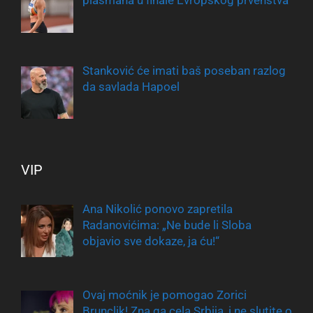
plasmana u finale Evropskog prvenstva
Stanković će imati baš poseban razlog
da savlada Hapoel
VIP
Ana Nikolić ponovo zapretila
Radanovićima: „Ne bude li Sloba
objavio sve dokaze, ja ću!“
Ovaj moćnik je pomogao Zorici
Brunclik! Zna ga cela Srbija, i ne slutite o