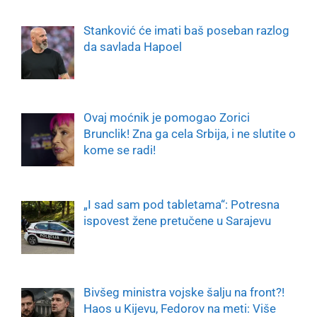
Stanković će imati baš poseban razlog
da savlada Hapoel
Ovaj moćnik je pomogao Zorici
Brunclik! Zna ga cela Srbija, i ne slutite o
kome se radi!
„I sad sam pod tabletama“: Potresna
ispovest žene pretučene u Sarajevu
Bivšeg ministra vojske šalju na front?!
Haos u Kijevu, Fedorov na meti: Više