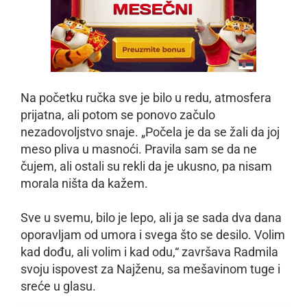
Na početku ručka sve je bilo u redu, atmosfera
prijatna, ali potom se ponovo začulo
nezadovoljstvo snaje. „Počela je da se žali da joj
meso pliva u masnoći. Pravila sam se da ne
čujem, ali ostali su rekli da je ukusno, pa nisam
morala ništa da kažem.
Sve u svemu, bilo je lepo, ali ja se sada dva dana
oporavljam od umora i svega što se desilo. Volim
kad dođu, ali volim i kad odu,“ završava Radmila
svoju ispovest za Najženu, sa mešavinom tuge i
sreće u glasu.