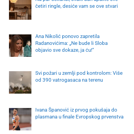
četiri ringle, desiće vam se ove stvari
Ana Nikolić ponovo zapretila
Radanovićima: „Ne bude li Sloba
objavio sve dokaze, ja ću!“
Svi požari u zemlji pod kontrolom: Više
od 390 vatrogasaca na terenu
Ivana Španović iz prvog pokušaja do
plasmana u finale Evropskog prvenstva