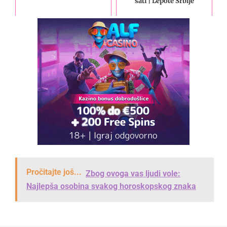
sati | Lepote Srbije
Pročitajte još...
Zbog ovoga vas ljudi vole:
Najlepša osobina svakog horoskopskog znaka