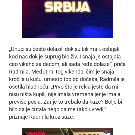
„Unuci su često dolazili dok su bili mali, ostajali
kod nas dok je suprug bio živ. I snaja je ostajala
ceo vikend sa decom, ali sada ređe dolaze“, priča
Radmila. Međutim, tog vikenda, čim je snaja
kročila u kuću, umesto toplog dočeka, Radmila je
osetila hladnoću. „Prvo što je rekla jeste da mi
nisu ništa kupili, nije imala vremena jer je imala
previše posla. Zar je to trebalo da kaže? Bolje bi
bilo da je ćutala nego da me tako uvredi,“
priznaje Radmila kroz suze.