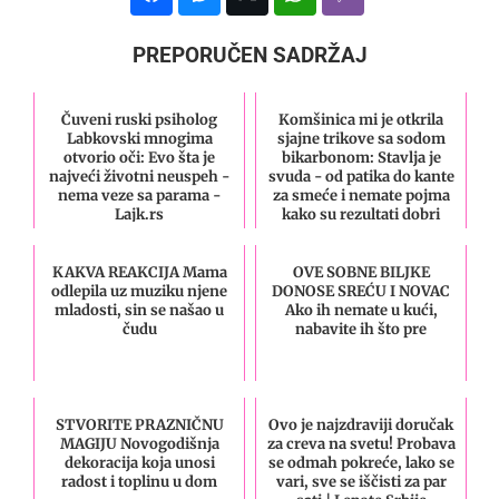
PREPORUČEN SADRŽAJ
Čuveni ruski psiholog
Komšinica mi je otkrila
Labkovski mnogima
sjajne trikove sa sodom
otvorio oči: Evo šta je
bikarbonom: Stavlja je
najveći životni neuspeh -
svuda - od patika do kante
nema veze sa parama -
za smeće i nemate pojma
Lajk.rs
kako su rezultati dobri
KAKVA REAKCIJA Mama
OVE SOBNE BILJKE
odlepila uz muziku njene
DONOSE SREĆU I NOVAC
mladosti, sin se našao u
Ako ih nemate u kući,
čudu
nabavite ih što pre
STVORITE PRAZNIČNU
Ovo je najzdraviji doručak
MAGIJU Novogodišnja
za creva na svetu! Probava
dekoracija koja unosi
se odmah pokreće, lako se
radost i toplinu u dom
vari, sve se iščisti za par