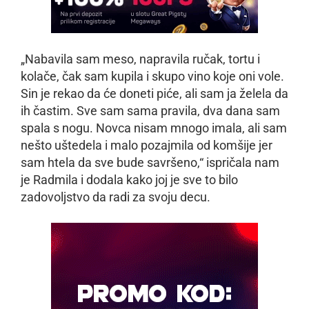
„Nabavila sam meso, napravila ručak, tortu i
kolače, čak sam kupila i skupo vino koje oni vole.
Sin je rekao da će doneti piće, ali sam ja želela da
ih častim. Sve sam sama pravila, dva dana sam
spala s nogu. Novca nisam mnogo imala, ali sam
nešto uštedela i malo pozajmila od komšije jer
sam htela da sve bude savršeno,“ ispričala nam
je Radmila i dodala kako joj je sve to bilo
zadovoljstvo da radi za svoju decu.