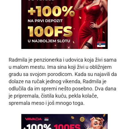
Radmila je penzionerka i udovica koja živi sama
u malom mestu. Ima sina koji živi u obližnjem
gradu sa svojom porodicom. Kada su najavili da
dolaze na ručak jednog vikenda, Radmila je
odlučila da im spremi nešto posebno. Dva dana
je pripremala, čistila kuću, pekla kolače,
spremala meso i još mnogo toga.