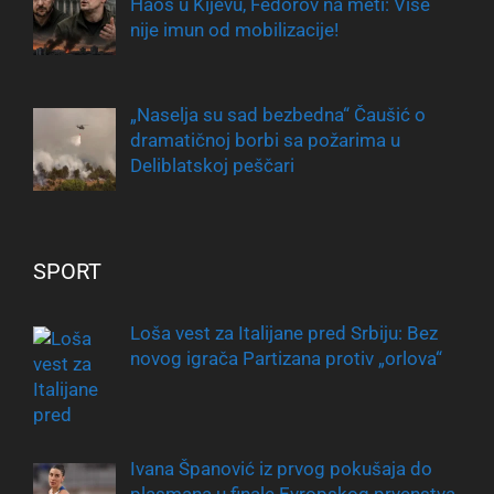
Haos u Kijevu, Fedorov na meti: Više
nije imun od mobilizacije!
„Naselja su sad bezbedna“ Čaušić o
dramatičnoj borbi sa požarima u
Deliblatskoj peščari
SPORT
Loša vest za Italijane pred Srbiju: Bez
novog igrača Partizana protiv „orlova“
Ivana Španović iz prvog pokušaja do