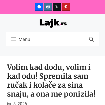
Skip
to
content
Menu
Volim kad dođu, volim i
kad odu! Spremila sam
ručak i kolače za sina
snaju, a ona me ponizila!
јун 3, 2026