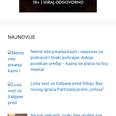
NAJNOVIJE
Nema više pisanja kazni i rasprave sa
policijom! Svaki policajac dobija
poseban uređaj – kazna se plaća na licu
mesta!
Loša vest za Italijane pred Srbiju: Bez
novog igrača Partizana protiv „orlova“
Na par sekundi, svaki dan upalite sve