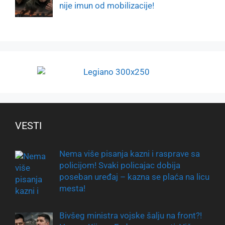
nije imun od mobilizacije!
VESTI
Nema više pisanja kazni i rasprave sa
policijom! Svaki policajac dobija
poseban uređaj – kazna se plaća na licu
mesta!
Bivšeg ministra vojske šalju na front?!