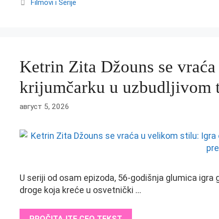
Categories
Filmovi i Serije
Ketrin Zita Džouns se vraća 
krijumčarku u uzbudljivom t
август 5, 2026
U seriji od osam epizoda, 56-godišnja glumica igra 
droge koja kreće u osvetnički …
PROČITAJTE CEO TEKST