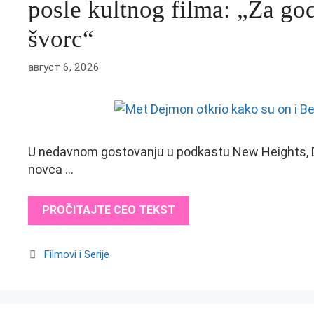
posle kultnog filma: „Za go
švorc“
август 6, 2026
U nedavnom gostovanju u podkastu New Heights, Dej
novca …
PROČITAJTE CEO TEKST
Categories
Filmovi i Serije