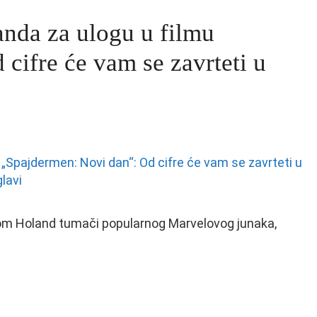
nda za ulogu u filmu
cifre će vam se zavrteti u
Tom Holand tumači popularnog Marvelovog junaka,