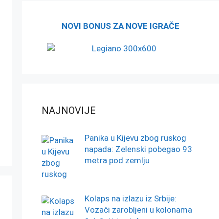
NOVI BONUS ZA NOVE IGRAČE
NAJNOVIJE
Panika u Kijevu zbog ruskog
napada: Zelenski pobegao 93
metra pod zemlju
Kolaps na izlazu iz Srbije:
Vozači zarobljeni u kolonama