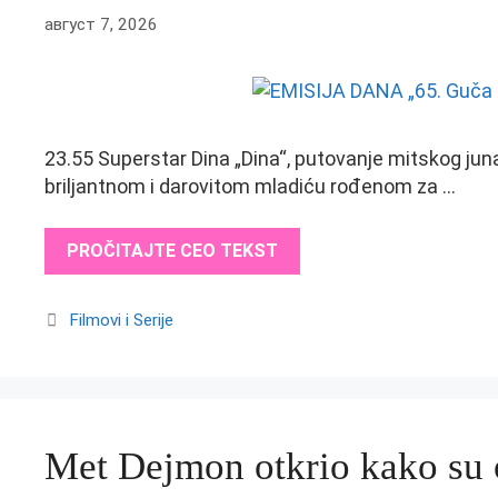
август 7, 2026
23.55 Superstar Dina „Dina“, putovanje mitskog jun
briljantnom i darovitom mladiću rođenom za …
PROČITAJTE CEO TEKST
Categories
Filmovi i Serije
Met Dejmon otkrio kako su o