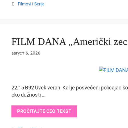
Categories
Filmovi i Serije
FILM DANA „Američki zec
август 6, 2026
22.15 B92 Uvek veran Kal je posvećeni policajac ko
oko dužnosti …
PROČITAJTE CEO TEKST