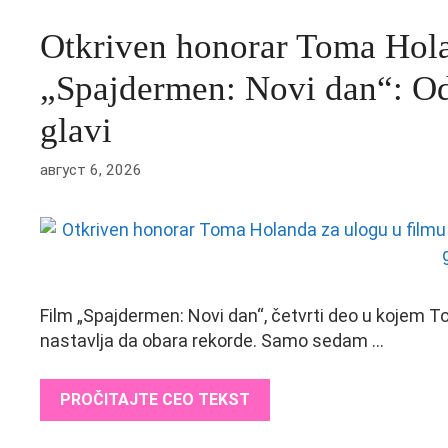
Otkriven honorar Toma Hola
„Spajdermen: Novi dan“: Od 
glavi
август 6, 2026
Film „Spajdermen: Novi dan“, četvrti deo u kojem 
nastavlja da obara rekorde. Samo sedam …
PROČITAJTE CEO TEKST