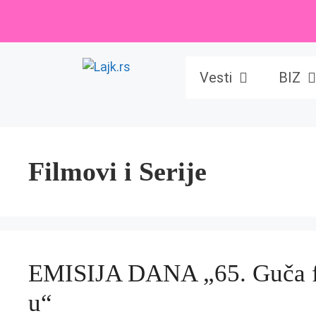
Skip
to
content
Vesti
BIZ
Filmovi i Serije
EMISIJA DANA „65. Guča fe
u“