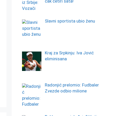
čak četiri sata!
Slavni sportista ubio ženu
Kraj za Srpkinju: Iva Jović
eliminisana
Radonjić prelomio: Fudbaler
Zvezde odbio milione