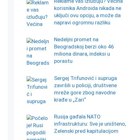
Reklame vas izluđuju? Većina
korisnika Androida nikada ne
uključi ovu opciju, a može da
napravi ogromnu razliku
Nedeljni promet na
Beogradskoj berzi oko 46
miliona dinara, indeksi u
porastu
Sergej Trifunović i supruga
završili u policiji, društvene
mreže gore zbog navodne
krađe u „Zari“
Rusija gađala NATO
infrastrukturu: Sve je uništeno,
Zelenski pred kapitulacijom