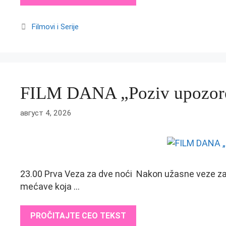
Categories
Filmovi i Serije
FILM DANA „Poziv upozor
август 4, 2026
23.00 Prva Veza za dve noći Nakon užasne veze za 
mećave koja …
PROČITAJTE CEO TEKST