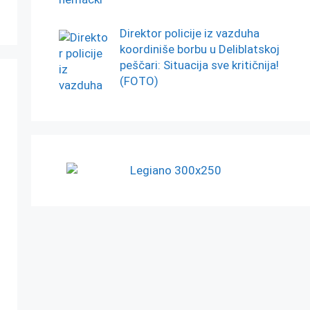
Direktor policije iz vazduha
koordiniše borbu u Deliblatskoj
peščari: Situacija sve kritičnija!
(FOTO)