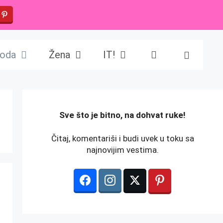
oda
Žena
IT!
️Sve što je bitno, na dohvat ruke!
Čitaj, komentariši i budi uvek u toku sa
najnovijim vestima.