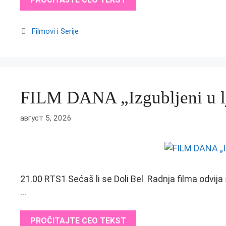
Categories
Filmovi i Serije
FILM DANA „Izgubljeni u l
август 5, 2026
21.00 RTS1 Sećaš li se Doli Bel Radnja filma odvija 
…
PROČITAJTE CEO TEKST