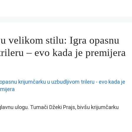
u velikom stilu: Igra opasnu
rileru – evo kada je premijera
glavnu ulogu. Tumači Džeki Prajs, bivšu krijumčarku