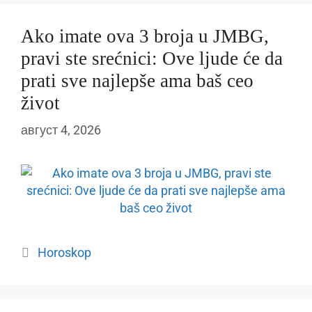
Ako imate ova 3 broja u JMBG,
pravi ste srećnici: Ove ljude će da
prati sve najlepše ama baš ceo
život
август 4, 2026
Categories
Horoskop