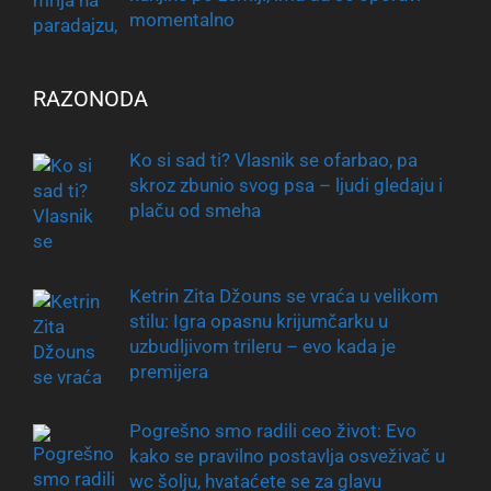
momentalno
RAZONODA
Ko si sad ti? Vlasnik se ofarbao, pa
skroz zbunio svog psa – ljudi gledaju i
plaču od smeha
Ketrin Zita Džouns se vraća u velikom
stilu: Igra opasnu krijumčarku u
uzbudljivom trileru – evo kada je
premijera
Pogrešno smo radili ceo život: Evo
kako se pravilno postavlja osveživač u
wc šolju, hvataćete se za glavu