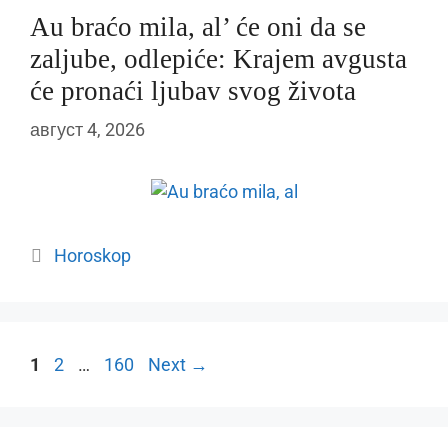
Au braćo mila, al’ će oni da se
zaljube, odlepiće: Krajem avgusta
će pronaći ljubav svog života
август 4, 2026
Categories
Horoskop
Page
Page
Page
1
2
…
160
Next
→