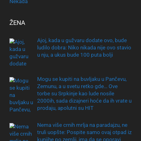
ŽENA
Ajoj, kada u gužvaru dodate ovo, bude
ludilo dobra: Niko nikada nije ovo stavio
u nju, a ukus bude 100 puta bolji
Mogu se kupiti na buvljaku u Pančevu,
Zemunu, a u svetu retko gde… Ove
torbe su Srpkinje kao lude nosile
2000ih, sada dizajneri hoće da ih vrate u
prodaju, apolutni su HIT
Nema više crnih mrlja na paradajzu, ne
truli uopšte: Pospite samo ovaj otpad iz
kunjihe po zemlji, ima da se oporavi