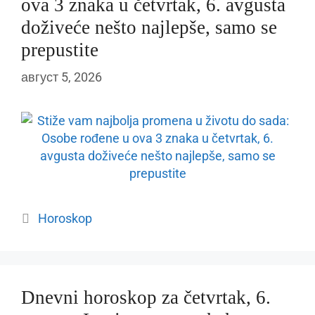
ova 3 znaka u četvrtak, 6. avgusta
doživeće nešto najlepše, samo se
prepustite
август 5, 2026
Categories
Horoskop
Dnevni horoskop za četvrtak, 6.