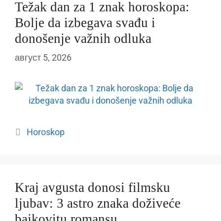
Težak dan za 1 znak horoskopa:
Bolje da izbegava svađu i
donošenje važnih odluka
август 5, 2026
Categories
Horoskop
Kraj avgusta donosi filmsku
ljubav: 3 astro znaka doživeće
bajkovitu romansu