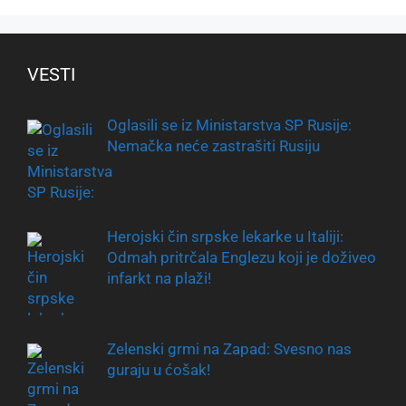
VESTI
Oglasili se iz Ministarstva SP Rusije:
Nemačka neće zastrašiti Rusiju
Herojski čin srpske lekarke u Italiji:
Odmah pritrčala Englezu koji je doživeo
infarkt na plaži!
Zelenski grmi na Zapad: Svesno nas
guraju u ćošak!