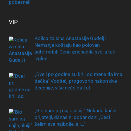
VIP
Kolica za sina Anastasije Gudelj i
Nemanje koštaju kao polovan
automobil: Cena iznenadila sve, a tek
izgled
„Dve i po godine su krili od mene da ima
dečka“ Voditelj progovorio nakon dve
decenije, više neće da ćuti
„Bio sam joj najlojalniji“ Nekada kućni
prijatelji, danas ni dobar dan: „Ceci
želim sve najbolje, ali…“