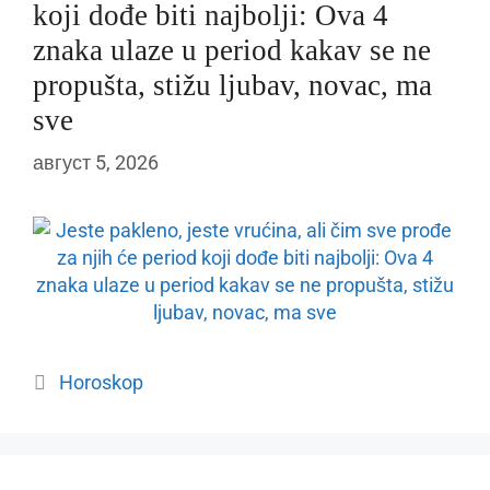
koji dođe biti najbolji: Ova 4
znaka ulaze u period kakav se ne
propušta, stižu ljubav, novac, ma
sve
август 5, 2026
Categories
Horoskop