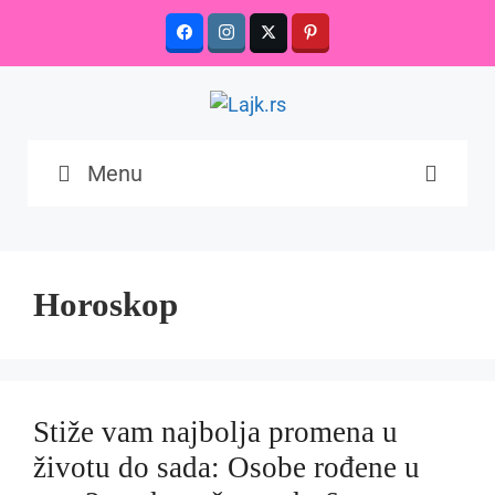
Skip
to
content
Menu
Horoskop
Stiže vam najbolja promena u
životu do sada: Osobe rođene u