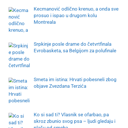
Kecmanović odlično krenuo, a onda sve
prosuo i ispao u drugom kolu
Montreala
Srpkinje posle drame do četvrtfinala
Evrobasketa, sa Belgijom za polufinale
Smeta im istina: Hrvati pobesneli zbog
objave Zvezdana Terzića
Ko si sad ti? Vlasnik se ofarbao, pa
skroz zbunio svog psa – ljudi gledaju i
plaču od smeha