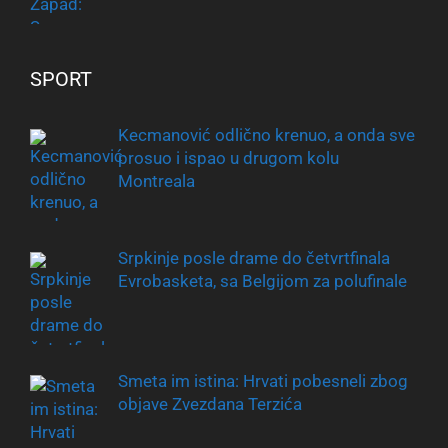
SPORT
Kecmanović odlično krenuo, a onda sve
prosuo i ispao u drugom kolu
Montreala
Srpkinje posle drame do četvrtfinala
Evrobasketa, sa Belgijom za polufinale
Smeta im istina: Hrvati pobesneli zbog
objave Zvezdana Terzića