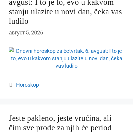
avgust: I to je to, evo u kakvom
stanju ulazite u novi dan, čeka vas
ludilo
август 5, 2026
Categories
Horoskop
Jeste pakleno, jeste vrućina, ali
čim sve prođe za njih će period