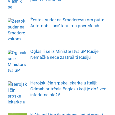
Žestok sudar na Smederevskom putu:
Automobili uništeni, ima povređenih
Oglasili se iz Ministarstva SP Rusije:
Nemačka neće zastrašiti Rusiju
Herojski čin srpske lekarke u Italiji:
Odmah pritrčala Englezu koji je doživeo
infarkt na plaži!
Ništa od Lige šampiona: Jedini srpski