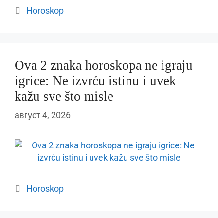
Categories
Horoskop
Ova 2 znaka horoskopa ne igraju
igrice: Ne izvrću istinu i uvek
kažu sve što misle
август 4, 2026
Categories
Horoskop