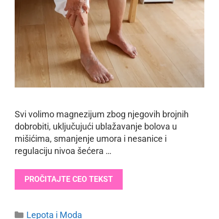
Svi volimo magnezijum zbog njegovih brojnih
dobrobiti, uključujući ublažavanje bolova u
mišićima, smanjenje umora i nesanice i
regulaciju nivoa šećera …
PROČITAJTE CEO TEKST
Categories
Lepota i Moda