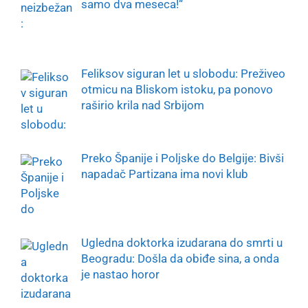
samo dva meseca!“
Feliksov siguran let u slobodu: Preživeo
otmicu na Bliskom istoku, pa ponovo
raširio krila nad Srbijom
Preko Španije i Poljske do Belgije: Bivši
napadač Partizana ima novi klub
Ugledna doktorka izudarana do smrti u
Beogradu: Došla da obiđe sina, a onda
je nastao horor