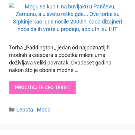
Torba „Paddington„, jedan od najpoznatijih
modnih aksesoara s početka milenijuma,
doživljava veliki povratak. Dvadeset godina
nakon što je oborila modne …
PROČITAJTE CEO TEKST
Categories
Lepota i Moda