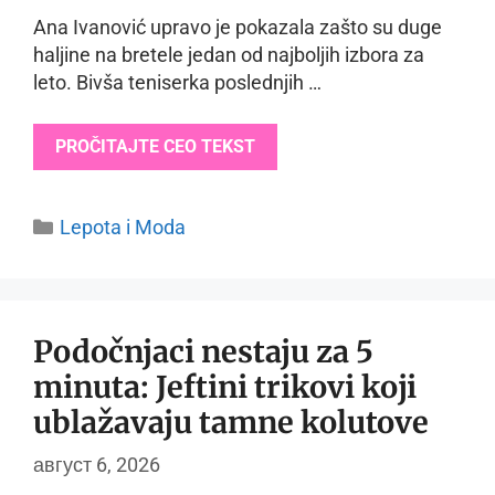
Ana Ivanović upravo je pokazala zašto su duge
haljine na bretele jedan od najboljih izbora za
leto. Bivša teniserka poslednjih …
PROČITAJTE CEO TEKST
Categories
Lepota i Moda
Podočnjaci nestaju za 5
minuta: Jeftini trikovi koji
ublažavaju tamne kolutove
август 6, 2026