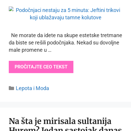
Ne morate da idete na skupe estetske tretmane
da biste se rešili podočnjaka. Nekad su dovoljne
male promene u …
PROČITAJTE CEO TEKST
Categories
Lepota i Moda
Na šta je mirisala sultanija
Hurem? Jedan sastojak danas