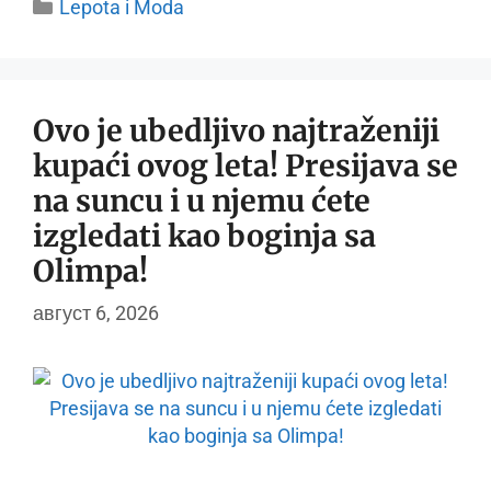
Categories
Lepota i Moda
Ovo je ubedljivo najtraženiji
kupaći ovog leta! Presijava se
na suncu i u njemu ćete
izgledati kao boginja sa
Olimpa!
август 6, 2026