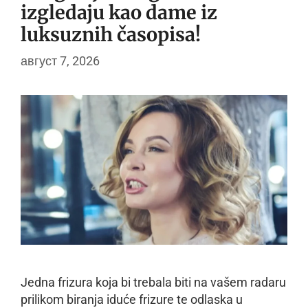
izgledaju kao dame iz
luksuznih časopisa!
август 7, 2026
Jedna frizura koja bi trebala biti na vašem radaru
prilikom biranja iduće frizure te odlaska u