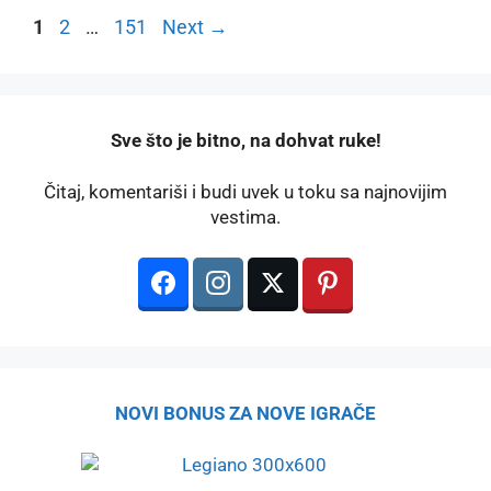
Page
Page
Page
1
2
…
151
Next
→
️Sve što je bitno, na dohvat ruke!
Čitaj, komentariši i budi uvek u toku sa najnovijim
vestima.
NOVI BONUS ZA NOVE IGRAČE