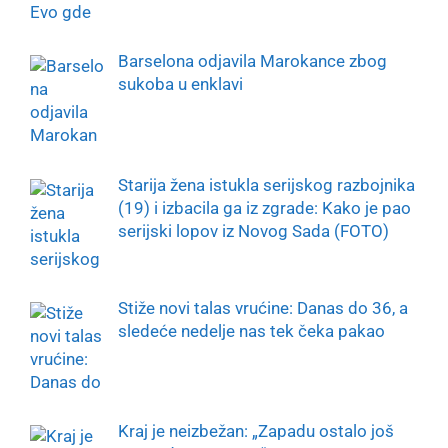
Barselona odjavila Marokance zbog
sukoba u enklavi
Starija žena istukla serijskog razbojnika
(19) i izbacila ga iz zgrade: Kako je pao
serijski lopov iz Novog Sada (FOTO)
Stiže novi talas vrućine: Danas do 36, a
sledeće nedelje nas tek čeka pakao
Kraj je neizbežan: „Zapadu ostalo još