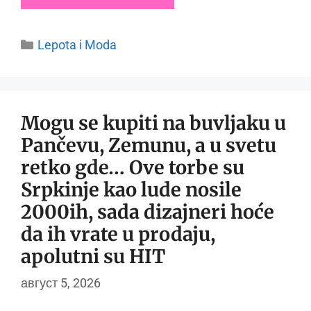
Categories
Lepota i Moda
Mogu se kupiti na buvljaku u
Pančevu, Zemunu, a u svetu
retko gde… Ove torbe su
Srpkinje kao lude nosile
2000ih, sada dizajneri hoće
da ih vrate u prodaju,
apolutni su HIT
август 5, 2026