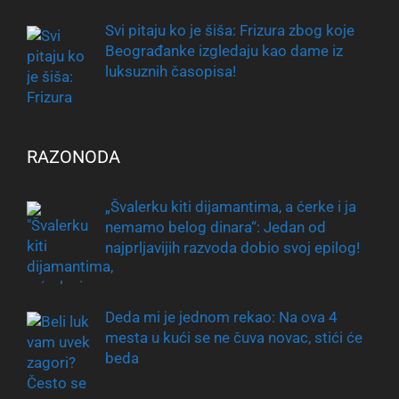
Svi pitaju ko je šiša: Frizura zbog koje
Beograđanke izgledaju kao dame iz
luksuznih časopisa!
RAZONODA
„Švalerku kiti dijamantima, a ćerke i ja
nemamo belog dinara“: Jedan od
najprljavijih razvoda dobio svoj epilog!
Deda mi je jednom rekao: Na ova 4
mesta u kući se ne čuva novac, stići će
beda