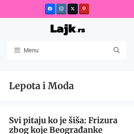
Skip
to
content
Menu
Lepota i Moda
Svi pitaju ko je šiša: Frizura
zbog koje Beograđanke