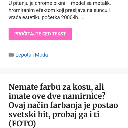
U pitanju je chrome bikini – model sa metalik,
hromiranim efektom koji presijava na suncu i
vraća estetiku početka 2000-ih. …
PROČITAJTE CEO TEKST
Categories
Lepota i Moda
Nemate farbu za kosu, ali
imate ove dve namirnice?
Ovaj način farbanja je postao
svetski hit, probaj ga i ti
(FOTO)