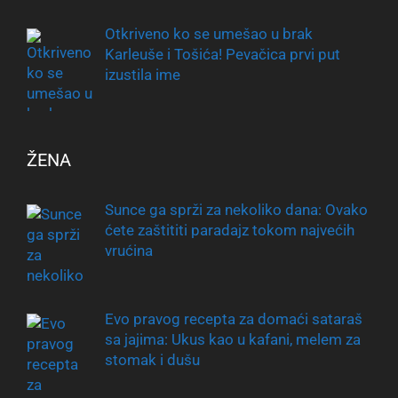
Otkriveno ko se umešao u brak
Karleuše i Tošića! Pevačica prvi put
izustila ime
ŽENA
Sunce ga sprži za nekoliko dana: Ovako
ćete zaštititi paradajz tokom najvećih
vrućina
Evo pravog recepta za domaći sataraš
sa jajima: Ukus kao u kafani, melem za
stomak i dušu