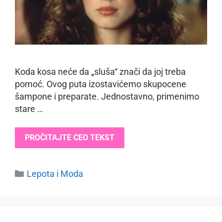
Koda kosa neće da „sluša“ znači da joj treba
pomoć. Ovog puta izostavićemo skupocene
šampone i preparate. Jednostavno, primenimo
stare …
PROČITAJTE CEO TEKST
Categories
Lepota i Moda