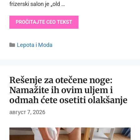
frizerski salon je „old …
PROČITAJTE CEO TEKST
Categories
Lepota i Moda
Rešenje za otečene noge:
Namažite ih ovim uljem i
odmah ćete osetiti olakšanje
август 7, 2026