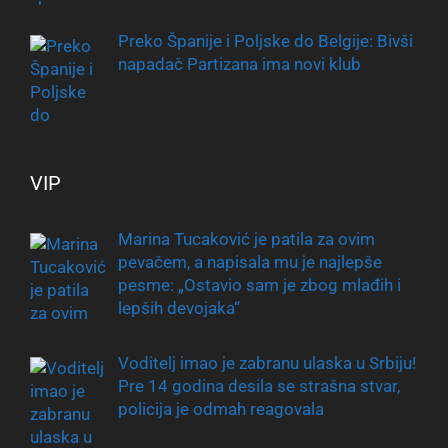
Preko Španije i Poljske do Belgije: Bivši
napadač Partizana ima novi klub
VIP
Marina Tucaković je patila za ovim
pevačem, a napisala mu je najlepše
pesme: „Ostavio sam je zbog mlađih i
lepših devojaka“
Voditelj imao je zabranu ulaska u Srbiju!
Pre 14 godina desila se strašna stvar,
policija je odmah reagovala