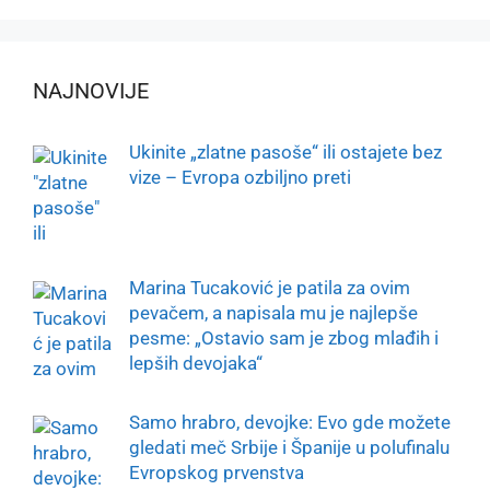
NAJNOVIJE
Ukinite „zlatne pasoše“ ili ostajete bez
vize – Evropa ozbiljno preti
Marina Tucaković je patila za ovim
pevačem, a napisala mu je najlepše
pesme: „Ostavio sam je zbog mlađih i
lepših devojaka“
Samo hrabro, devojke: Evo gde možete
gledati meč Srbije i Španije u polufinalu
Evropskog prvenstva