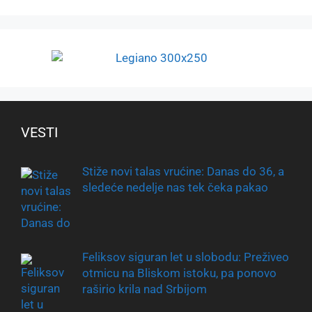
VESTI
Stiže novi talas vrućine: Danas do 36, a
sledeće nedelje nas tek čeka pakao
Feliksov siguran let u slobodu: Preživeo
otmicu na Bliskom istoku, pa ponovo
raširio krila nad Srbijom