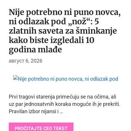
Nije potrebno ni puno novca,
ni odlazak pod „nož“: 5
zlatnih saveta za šminkanje
kako biste izgledali 10
godina mlađe
август 6, 2026
Prvi tragovi starenja primećuju se na očima, ali
uz par jednosatvnih koraka moguće ih je prekriti.
Pravilan izbor nijansi i …
PROČITAJTE CEO TEKST