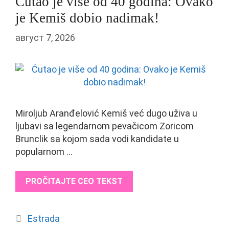
Ćutao je više od 40 godina: Ovako
je Kemiš dobio nadimak!
август 7, 2026
Miroljub Aranđelović Kemiš već dugo uživa u
ljubavi sa legendarnom pevačicom Zoricom
Brunclik sa kojom sada vodi kandidate u
popularnom …
PROČITAJTE CEO TEKST
Categories
Estrada