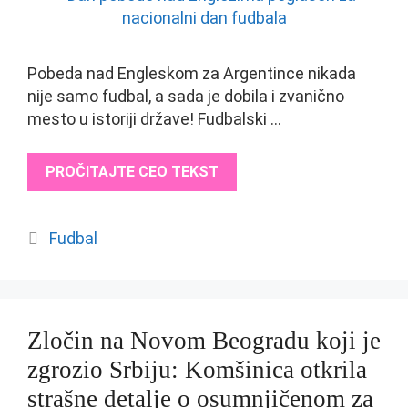
Pobeda nad Engleskom za Argentince nikada
nije samo fudbal, a sada je dobila i zvanično
mesto u istoriji države! Fudbalski …
PROČITAJTE CEO TEKST
Categories
Fudbal
Zločin na Novom Beogradu koji je
zgrozio Srbiju: Komšinica otkrila
strašne detalje o osumnjičenom za