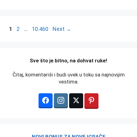
Page
Page
Page
1
2
…
10.460
Next
→
️Sve što je bitno, na dohvat ruke!
Čitaj, komentariši i budi uvek u toku sa najnovijim
vestima.
NOVI BONUS ZA NOVE IGRAČE