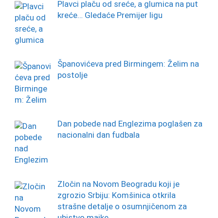
Plavci plaču od sreće, a glumica na put
kreće… Gledaće Premijer ligu
Španovićeva pred Birmingem: Želim na
postolje
Dan pobede nad Englezima poglašen za
nacionalni dan fudbala
Zločin na Novom Beogradu koji je
zgrozio Srbiju: Komšinica otkrila
strašne detalje o osumnjičenom za
ubistvo majke