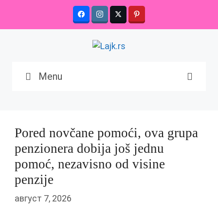
Skip
to
content
Menu
Pored novčane pomoći, ova grupa
penzionera dobija još jednu
pomoć, nezavisno od visine
penzije
август 7, 2026