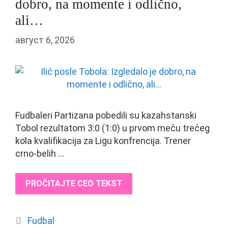
dobro, na momente i odlično,
ali…
август 6, 2026
Fudbaleri Partizana pobedili su kazahstanski
Tobol rezultatom 3:0 (1:0) u prvom meču trećeg
kola kvalifikacija za Ligu konfrencija. Trener
crno-belih …
PROČITAJTE CEO TEKST
Categories
Fudbal