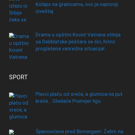
Kolaps na granicama, ovo je najnoviji
izveštaj
Drama u opštini Kovin! Vatrena stihija
sa Deliblatske peščare se širi, hitno
proglašena vanredna situacija!
SPORT
Plavci plaču od sreće, a glumica na put
kreće… Gledaće Premijer ligu
Španovićeva pred Birmingem: Želim na