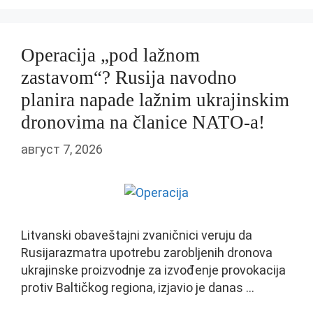
Operacija „pod lažnom
zastavom“? Rusija navodno
planira napade lažnim ukrajinskim
dronovima na članice NATO-a!
август 7, 2026
Litvanski obaveštajni zvaničnici veruju da
Rusijarazmatra upotrebu zarobljenih dronova
ukrajinske proizvodnje za izvođenje provokacija
protiv Baltičkog regiona, izjavio je danas …