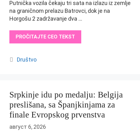
Putnička vozila čekaju tri sata na izlazu iz zemlje
na graničnom prelazu Batrovci, dok je na
Horgošu 2 zadržavanje dva …
PROČITAJTE CEO TEKST
Categories
Društvo
Srpkinje idu po medalju: Belgija
preslišana, sa Španjkinjama za
finale Evropskog prvenstva
август 6, 2026