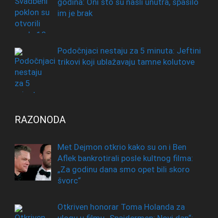
godina: Oni što su našli unutra, spasilo
im je brak
Podočnjaci nestaju za 5 minuta: Jeftini
trikovi koji ublažavaju tamne kolutove
RAZONODA
Met Dejmon otkrio kako su on i Ben
Aflek bankrotirali posle kultnog filma:
„Za godinu dana smo opet bili skoro
švorc“
Otkriven honorar Toma Holanda za