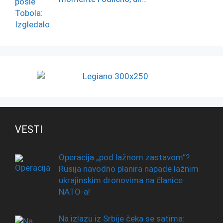
VESTI
Operacija „pod lažnom zastavom“?
Rusija navodno planira napade lažnim
ukrajinskim dronovima na članice
NATO-a!
Na izlazu iz Srbije čeka se satima: