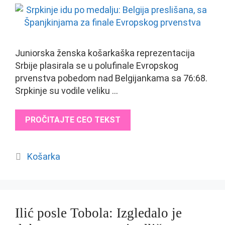
Juniorska ženska košarkaška reprezentacija
Srbije plasirala se u polufinale Evropskog
prvenstva pobedom nad Belgijankama sa 76:68.
Srpkinje su vodile veliku …
PROČITAJTE CEO TEKST
Categories
Košarka
Ilić posle Tobola: Izgledalo je