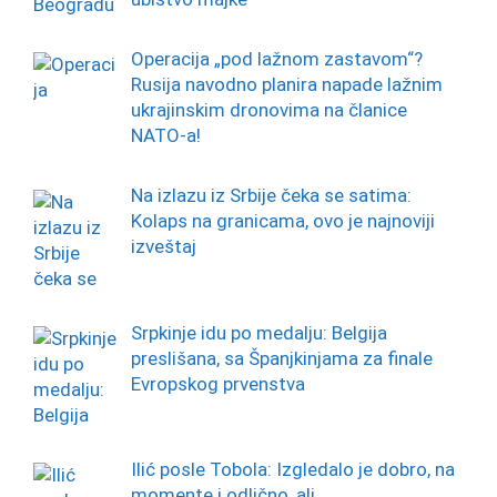
Operacija „pod lažnom zastavom“?
Rusija navodno planira napade lažnim
ukrajinskim dronovima na članice
NATO-a!
Na izlazu iz Srbije čeka se satima:
Kolaps na granicama, ovo je najnoviji
izveštaj
Srpkinje idu po medalju: Belgija
preslišana, sa Španjkinjama za finale
Evropskog prvenstva
Ilić posle Tobola: Izgledalo je dobro, na
momente i odlično, ali…