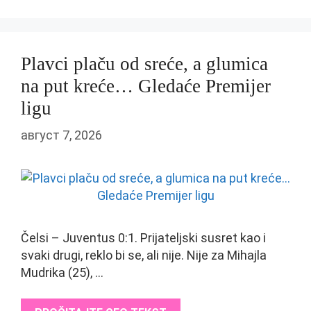
Plavci plaču od sreće, a glumica
na put kreće… Gledaće Premijer
ligu
август 7, 2026
Čelsi – Juventus 0:1. Prijateljski susret kao i
svaki drugi, reklo bi se, ali nije. Nije za Mihajla
Mudrika (25), …