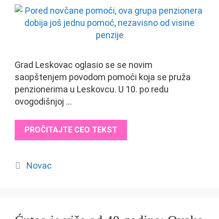
Grad Leskovac oglasio se se novim
saopštenjem povodom pomoći koja se pruža
penzionerima u Leskovcu. U 10. po redu
ovogodišnjoj …
PROČITAJTE CEO TEKST
Categories
Novac