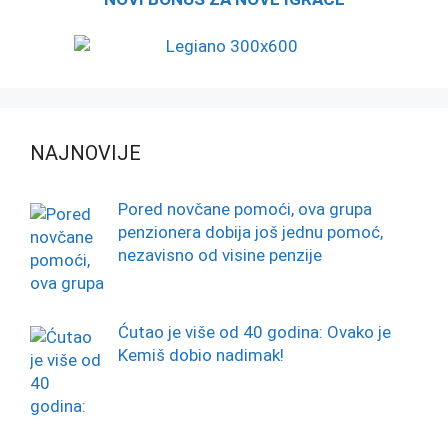
NAJNOVIJE
Pored novčane pomoći, ova grupa
penzionera dobija još jednu pomoć,
nezavisno od visine penzije
Ćutao je više od 40 godina: Ovako je
Kemiš dobio nadimak!