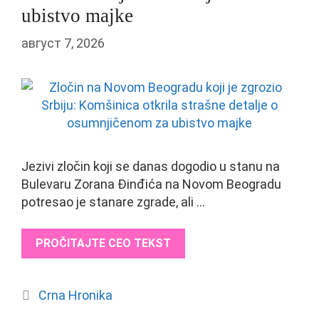
ubistvo majke
август 7, 2026
Jezivi zločin koji se danas dogodio u stanu na
Bulevaru Zorana Đinđića na Novom Beogradu
potresao je stanare zgrade, ali …
PROČITAJTE CEO TEKST
Categories
Crna Hronika