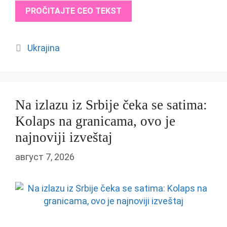
PROČITAJTE CEO TEKST
Categories
Ukrajina
Na izlazu iz Srbije čeka se satima:
Kolaps na granicama, ovo je
najnoviji izveštaj
август 7, 2026