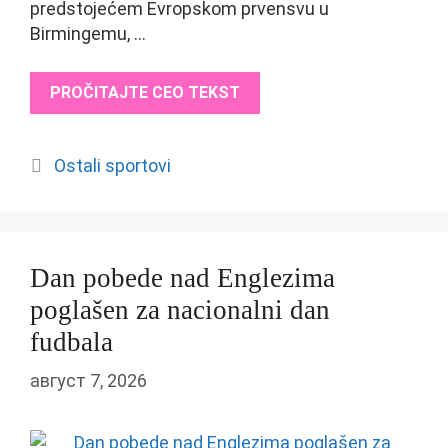
predstojećem Evropskom prvensvu u
Birmingemu, …
PROČITAJTE CEO TEKST
Categories
Ostali sportovi
Dan pobede nad Englezima
poglašen za nacionalni dan
fudbala
август 7, 2026