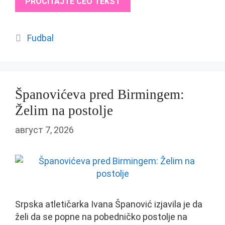
PROČITAJTE CEO TEKST
Categories
Fudbal
Španovićeva pred Birmingem:
Želim na postolje
август 7, 2026
Srpska atletičarka Ivana Španović izjavila je da
želi da se popne na pobedničko postolje na