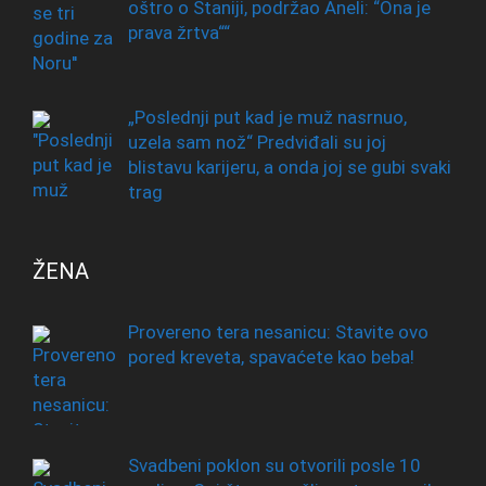
oštro o Staniji, podržao Aneli: “Ona je
prava žrtva““
„Poslednji put kad je muž nasrnuo,
uzela sam nož“ Predviđali su joj
blistavu karijeru, a onda joj se gubi svaki
trag
ŽENA
Provereno tera nesanicu: Stavite ovo
pored kreveta, spavaćete kao beba!
Svadbeni poklon su otvorili posle 10