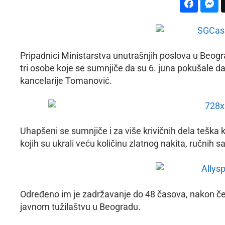
Pripadnici Ministarstva unutrašnjih poslova u Beogra
tri osobe koje se sumnjiče da su 6. juna pokušale d
kancelarije Tomanović.
Uhapšeni se sumnjiče i za više krivičnih dela teška k
kojih su ukrali veću količinu zlatnog nakita, ručnih s
Određeno im je zadržavanje do 48 časova, nakon če
javnom tužilaštvu u Beogradu.