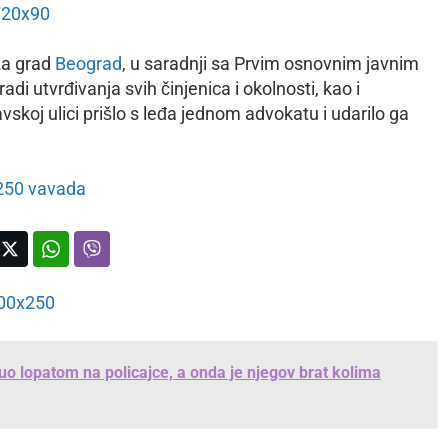
 za grad
Beograd
, u saradnji sa Prvim osnovnim javnim
i utvrđivanja svih činjenica i okolnosti, kao i
savskoj ulici prišlo s leđa jednom advokatu i udarilo ga
o lopatom na policajce, a onda je njegov brat kolima