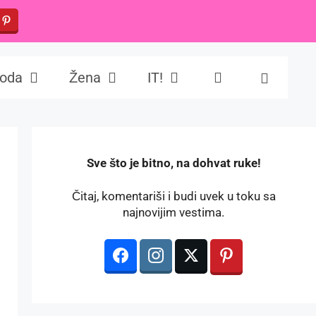
oda
Žena
IT!
️Sve što je bitno, na dohvat ruke!
Čitaj, komentariši i budi uvek u toku sa
najnovijim vestima.