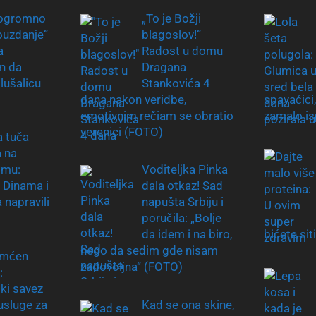
ogromno
„To je Božji
uzdanje“
blagoslov!“
a
Radost u domu
n da
Dragana
lušalicu
Stankovića 4
dana nakon veridbe,
spavaćic
emotivnim rečiam se obratio
zamalo is
verenici (FOTO)
a tuča
a na
omu:
Voditeljka Pinka
i Dinama i
dala otkaz! Sad
 napravili
napušta Srbiju i
poručila: „Bolje
da idem i na biro,
bićete sit
nego da sedim gde nisam
mćen
zadovoljna“ (FOTO)
:
ki savez
usluge za
Kad se ona skine,