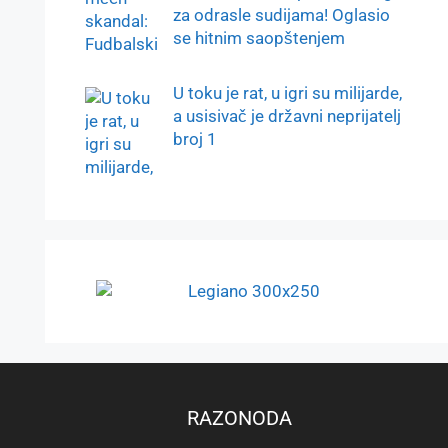
za odrasle sudijama! Oglasio
se hitnim saopštenjem
U toku je rat, u igri su milijarde,
a usisivač je državni neprijatelj
broj 1
RAZONODA