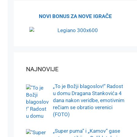
NOVI BONUS ZA NOVE IGRAČE
NAJNOVIJE
„To je Božji blagoslov!“ Radost
u domu Dragana Stankovića 4
dana nakon veridbe, emotivnim
rečiam se obratio verenici
(FOTO)
„Super puma“ i „Kamov“ gase