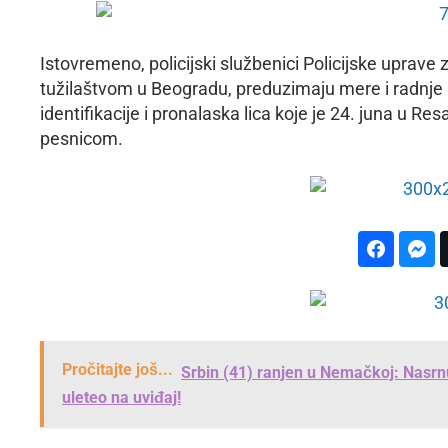
Istovremeno, policijski službenici Policijske uprave
tužilaštvom u Beogradu, preduzimaju mere i radnje rad
identifikacije i pronalaska lica koje je 24. juna u Re
pesnicom.
Pročitajte još...
Srbin (41) ranjen u Nemačkoj: Nasrnu
uleteo na uviđaj!