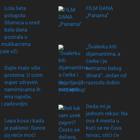
Lola šeta
FILM DANA
polugola:
„Panama“
Glumica u sred
bela dana
pozirala u
i, muškarcima
„Švalerku kiti
pale oči
dijamantima, a
ćerke i ja
Dajte malo više
nemamo belog
proteina: U ovim
dinara“: Jedan od
super zdravim
najprljavijih razvoda dobio
namirnicama ih
svoj epilog!
ima najviše,
i i zadovoljni
Deda mi je
jednom rekao: Na
Lepa kosa i kada
ova 4 mesta u
je pakleno: Sunce
kući se ne čuva
joj neće moći
novac, stići će