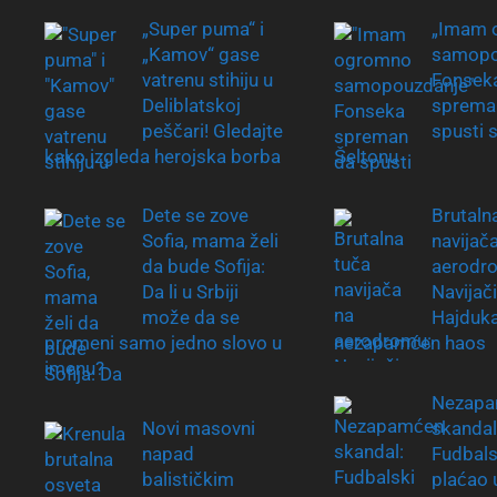
„Super puma“ i
„Imam 
„Kamov“ gase
samopo
vatrenu stihiju u
Fonsek
Deliblatskoj
sprema
peščari! Gledajte
spusti s
kako izgleda herojska borba
Šeltonu
Dete se zove
Brutaln
Sofia, mama želi
navijač
da bude Sofija:
aerodr
Da li u Srbiji
Navijač
može da se
Hajduka
promeni samo jedno slovo u
nezapamćen haos
imenu?
Nezapa
Novi masovni
skandal
napad
Fudbals
balističkim
plaćao 