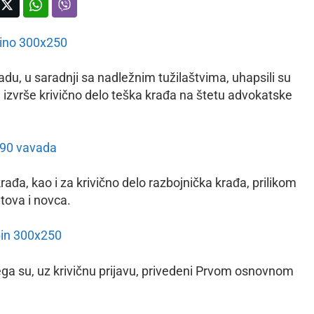
du, u saradnji sa nadležnim tužilaštvima, uhapsili su
a izvrše krivično delo teška krađa na štetu advokatske
rađa, kao i za krivično delo razbojnička krađa, prilikom
atova i novca.
ga su, uz krivičnu prijavu, privedeni Prvom osnovnom