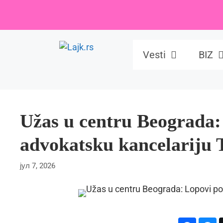
Skip
to
content
Vesti
BIZ
Užas u centru Beograda:
advokatsku kancelariju
јул 7, 2026