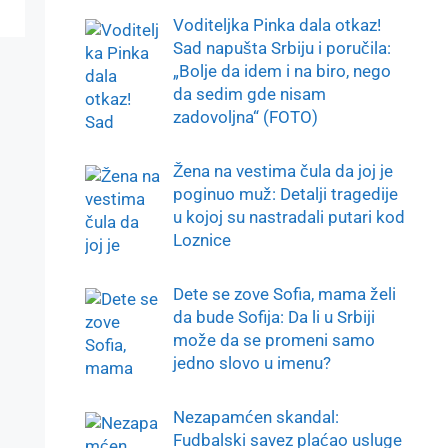
Voditeljka Pinka dala otkaz!
Sad napušta Srbiju i poručila:
„Bolje da idem i na biro, nego
da sedim gde nisam
zadovoljna“ (FOTO)
Žena na vestima čula da joj je
poginuo muž: Detalji tragedije
u kojoj su nastradali putari kod
Loznice
Dete se zove Sofia, mama želi
da bude Sofija: Da li u Srbiji
može da se promeni samo
jedno slovo u imenu?
Nezapamćen skandal:
Fudbalski savez plaćao usluge