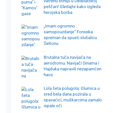
vatrenu stihiju u Deliblatskoj
peščari! Gledajte kako izgleda
herojska borba
„Imam ogromno
samopouzdanje“ Fonseka
spreman da spusti slušalicu
Šeltonu
Brutalna tuča navijača na
aerodromu: Navijači Dinama i
Hajduka napravili nezapamćen
haos
Lola šeta polugola: Glumica u
sred bela dana pozirala u
spavaćici, muškarcima zamalo
ispale oči