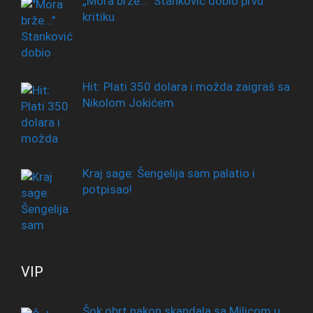
„Mora brže…“ Stanković dobio prvu
kritiku
Hit: Plati 350 dolara i možda zaigraš sa
Nikolom Jokićem
Kraj sage: Šengelija sam palatio i
potpisao!
VIP
Šok obrt nakon skandala sa Milicom u