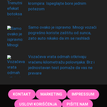
krompira: Ispeglajte bore jednim
potezom
Samo ovako je ispravno: Mnogi vozači
pogrešno koriste zaštitu od sunca,
zato auto nikako da im se rashladi
Vozačeva vrata odmah otkrivaju
vraćenu kilometražu polovnjaka: Brz i
jednostavan test pomaže da vas ne
prevare
KONTAKT
MARKETING
IMPRESSUM
USLOVI KORIŠĆENJA
PIŠITE NAM