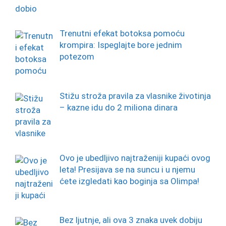
Trenutni efekat botoksa pomoću
krompira: Ispeglajte bore jednim
potezom
Stižu stroža pravila za vlasnike životinja
– kazne idu do 2 miliona dinara
Ovo je ubedljivo najtraženiji kupaći ovog
leta! Presijava se na suncu i u njemu
ćete izgledati kao boginja sa Olimpa!
Bez ljutnje, ali ova 3 znaka uvek dobiju