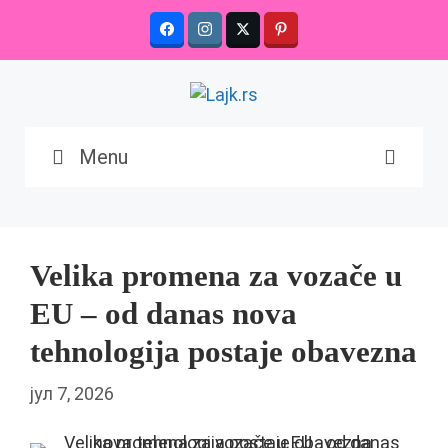
Skip
to
content
Menu
Velika promena za vozače u
EU – od danas nova
tehnologija postaje obavezna
јул 7, 2026