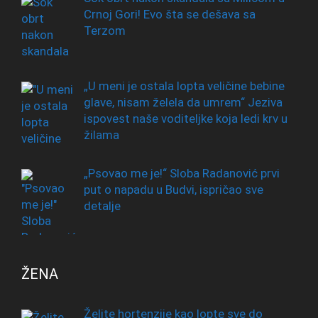
Crnoj Gori! Evo šta se dešava sa
Terzom
„U meni je ostala lopta veličine bebine
glave, nisam želela da umrem“ Jeziva
ispovest naše voditeljke koja ledi krv u
žilama
„Psovao me je!“ Sloba Radanović prvi
put o napadu u Budvi, ispričao sve
detalje
ŽENA
Želite hortenzije kao lopte sve do