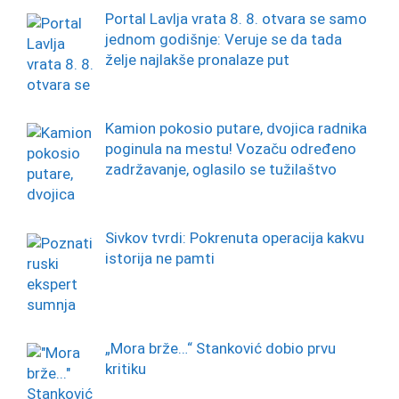
Portal Lavlja vrata 8. 8. otvara se samo
jednom godišnje: Veruje se da tada
želje najlakše pronalaze put
Kamion pokosio putare, dvojica radnika
poginula na mestu! Vozaču određeno
zadržavanje, oglasilo se tužilaštvo
Sivkov tvrdi: Pokrenuta operacija kakvu
istorija ne pamti
„Mora brže…“ Stanković dobio prvu
kritiku