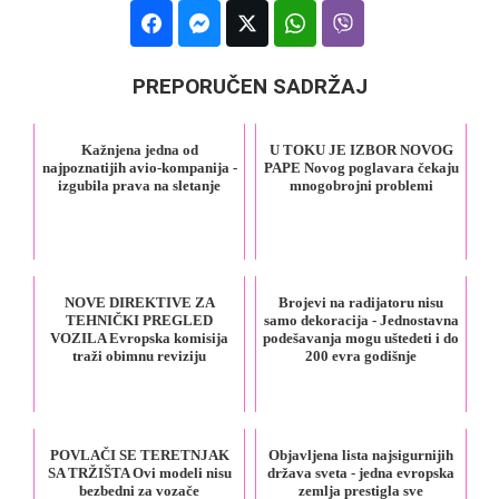
PREPORUČEN SADRŽAJ
Kažnjena jedna od
U TOKU JE IZBOR NOVOG
najpoznatijih avio-kompanija -
PAPE Novog poglavara čekaju
izgubila prava na sletanje
mnogobrojni problemi
NOVE DIREKTIVE ZA
Brojevi na radijatoru nisu
TEHNIČKI PREGLED
samo dekoracija - Jednostavna
VOZILA Evropska komisija
podešavanja mogu uštedeti i do
traži obimnu reviziju
200 evra godišnje
POVLAČI SE TERETNJAK
Objavljena lista najsigurnijih
SA TRŽIŠTA Ovi modeli nisu
država sveta - jedna evropska
bezbedni za vozače
zemlja prestigla sve