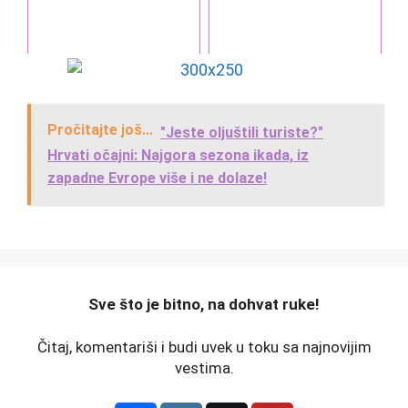
Pročitajte još...
"Jeste oljuštili turiste?"
Hrvati očajni: Najgora sezona ikada, iz
zapadne Evrope više i ne dolaze!
️Sve što je bitno, na dohvat ruke!
Čitaj, komentariši i budi uvek u toku sa najnovijim
vestima.