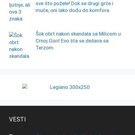
sve što požele! Dok se drugi grče i
muče, oni lako dođu do komfora
Šok obrt nakon skandala sa Milicom u
Crnoj Gori! Evo šta se dešava sa
Terzom
VESTI