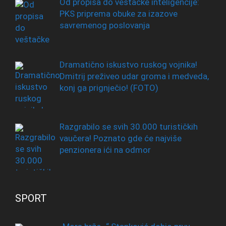
Od propisa do veštačke inteligencije:
PKS priprema obuke za izazove
savremenog poslovanja
Dramatično iskustvo ruskog vojnika!
Dmitrij preživeo udar groma i medveda,
konj ga prignječio! (FOTO)
Razgrabilo se svih 30.000 turističkih
vaučera! Poznato gde će najviše
penzionera ići na odmor
SPORT