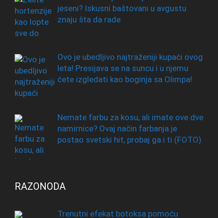
jeseni? Iskusni baštovani u avgustu
znaju šta da rade
Ovo je ubedljivo najtraženiji kupaći ovog
leta! Presijava se na suncu i u njemu
ćete izgledati kao boginja sa Olimpa!
Nemate farbu za kosu, ali imate ove dve
namirnice? Ovaj način farbanja je
postao svetski hit, probaj ga i ti (FOTO)
RAZONODA
Trenutni efekat botoksa pomoću