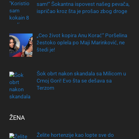
sam!“ Šokantna ispovest našeg pevača,
ispričao kroz šta je prošao zbog droge
„Ceo život kopira Anu Korać“ Poršelina
žestoko oplela po Maji Marinković, ne
štedi je!
Šok obrt nakon skandala sa Milicom u
Crnoj Gori! Evo šta se dešava sa
Terzom
ŽENA
Želite hortenzije kao lopte sve do