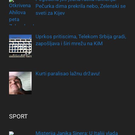
Pečurka dima prekrila nebo, Zelenski se
sveti za Kijev
Uprkos pritiscima, Telekom Srbija gradi,
zapošljava i širi mrežu na KiM
Kurti paralisao lažnu državu!
SPORT
Misterija Janika Sinera: U Italiji vlada