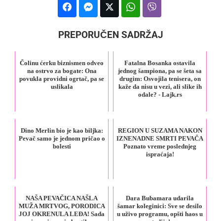
PREPORUČEN SADRŽAJ
Čolinu ćerku biznismen odveo
Fatalna Bosanka ostavila
na ostrvo za bogate: Ona
jednog šampiona, pa se šeta sa
povukla providni ogrtač, pa se
drugim: Osvojila tenisera, on
uslikala
kaže da nisu u vezi, ali slike ih
odale? - Lajk.rs
Dino Merlin bio je kao biljka:
REGION U SUZAMA NAKON
Pevač samo je jednom pričao o
IZNENADNE SMRTI PEVAČA
bolesti
Poznato vreme poslednjeg
ispraćaja!
NAŠA PEVAČICA NAŠLA
Dara Bubamara udarila
MUŽA MRTVOG, PORODICA
šamar koleginici: Sve se desilo
JOJ OKRENULA LEĐA! Sada
u uživo programu, opšti haos u