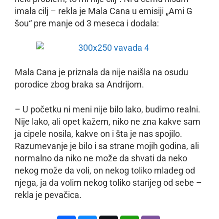
imala cilj – rekla je Mala Cana u emisiji „Ami G
šou“ pre manje od 3 meseca i dodala:
Mala Cana je priznala da nije naišla na osudu
porodice zbog braka sa Andrijom.
– U početku ni meni nije bilo lako, budimo realni.
Nije lako, ali opet kažem, niko ne zna kakve sam
ja cipele nosila, kakve on i šta je nas spojilo.
Razumevanje je bilo i sa strane mojih godina, ali
normalno da niko ne može da shvati da neko
nekog može da voli, on nekog toliko mlađeg od
njega, ja da volim nekog toliko starijeg od sebe –
rekla je pevačica.