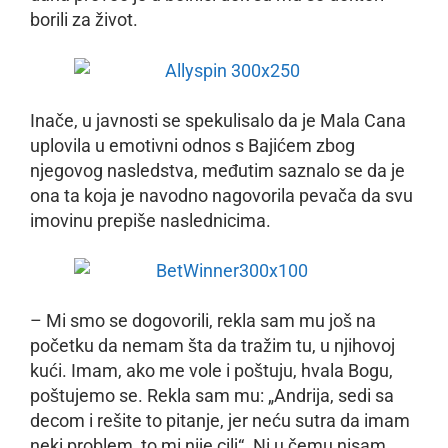
borili za život.
Inače, u javnosti se spekulisalo da je Mala Cana
uplovila u emotivni odnos s Bajićem zbog
njegovog nasledstva, međutim saznalo se da je
ona ta koja je navodno nagovorila pevača da svu
imovinu prepiše naslednicima.
– Mi smo se dogovorili, rekla sam mu još na
početku da nemam šta da tražim tu, u njihovoj
kući. Imam, ako me vole i poštuju, hvala Bogu,
poštujemo se. Rekla sam mu: „Andrija, sedi sa
decom i rešite to pitanje, jer neću sutra da imam
neki problem, to mi nije cilj“. Ni u čemu nisam