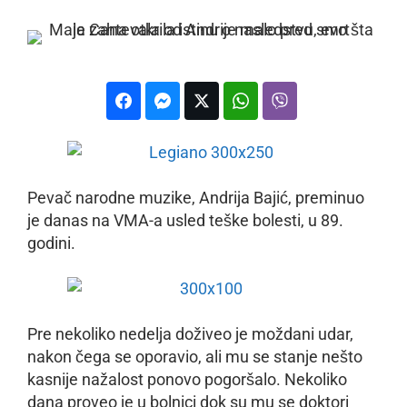
Pevač narodne muzike, Andrija Bajić, preminuo
je danas na VMA-a usled teške bolesti, u 89.
godini.
Pre nekoliko nedelja doživeo je moždani udar,
nakon čega se oporavio, ali mu se stanje nešto
kasnije nažalost ponovo pogoršalo. Nekoliko
dana proveo je u bolnici dok su mu se doktori