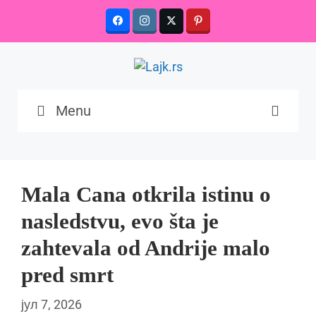
Skip
to
content
Menu
Mala Cana otkrila istinu o
nasledstvu, evo šta je
zahtevala od Andrije malo
pred smrt
јул 7, 2026