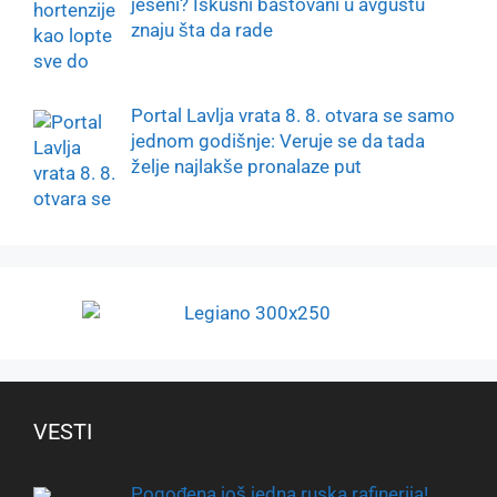
jeseni? Iskusni baštovani u avgustu
znaju šta da rade
Portal Lavlja vrata 8. 8. otvara se samo
jednom godišnje: Veruje se da tada
želje najlakše pronalaze put
VESTI
Pogođena još jedna ruska rafinerija!