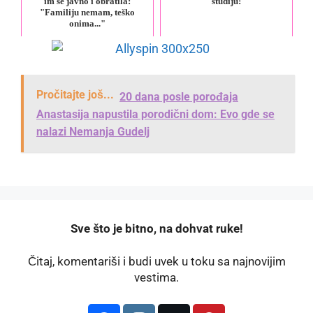
im se javno i obratila:
studiju!
"Familiju nemam, teško
onima..."
Pročitajte još...
20 dana posle porođaja
Anastasija napustila porodični dom: Evo gde se
nalazi Nemanja Gudelj
️Sve što je bitno, na dohvat ruke!
Čitaj, komentariši i budi uvek u toku sa najnovijim
vestima.