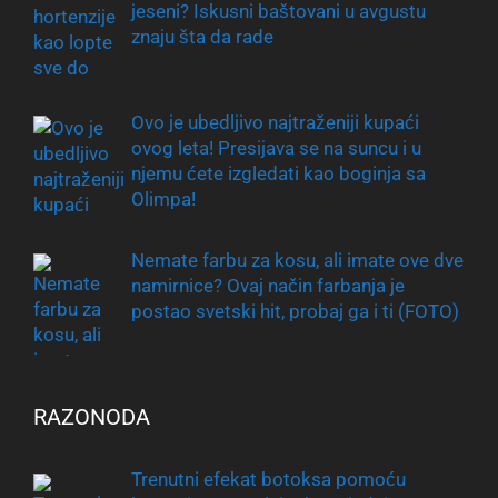
jeseni? Iskusni baštovani u avgustu
znaju šta da rade
Ovo je ubedljivo najtraženiji kupaći
ovog leta! Presijava se na suncu i u
njemu ćete izgledati kao boginja sa
Olimpa!
Nemate farbu za kosu, ali imate ove dve
namirnice? Ovaj način farbanja je
postao svetski hit, probaj ga i ti (FOTO)
RAZONODA
Trenutni efekat botoksa pomoću