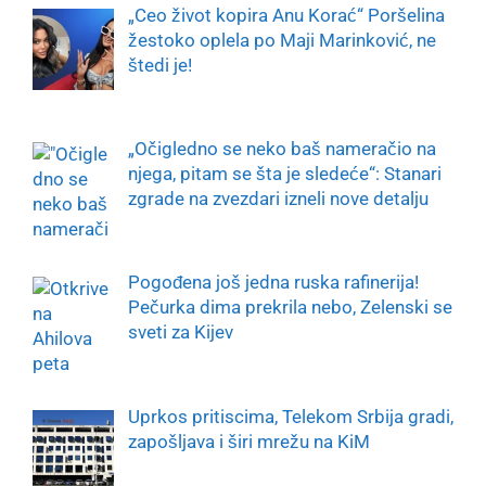
„Ceo život kopira Anu Korać“ Poršelina
žestoko oplela po Maji Marinković, ne
štedi je!
„Očigledno se neko baš nameračio na
njega, pitam se šta je sledeće“: Stanari
zgrade na zvezdari izneli nove detalju
Pogođena još jedna ruska rafinerija!
Pečurka dima prekrila nebo, Zelenski se
sveti za Kijev
Uprkos pritiscima, Telekom Srbija gradi,
zapošljava i širi mrežu na KiM