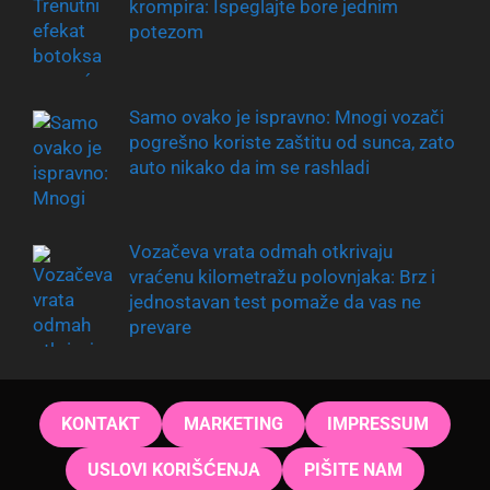
krompira: Ispeglajte bore jednim
potezom
Samo ovako je ispravno: Mnogi vozači
pogrešno koriste zaštitu od sunca, zato
auto nikako da im se rashladi
Vozačeva vrata odmah otkrivaju
vraćenu kilometražu polovnjaka: Brz i
jednostavan test pomaže da vas ne
prevare
KONTAKT
MARKETING
IMPRESSUM
USLOVI KORIŠĆENJA
PIŠITE NAM