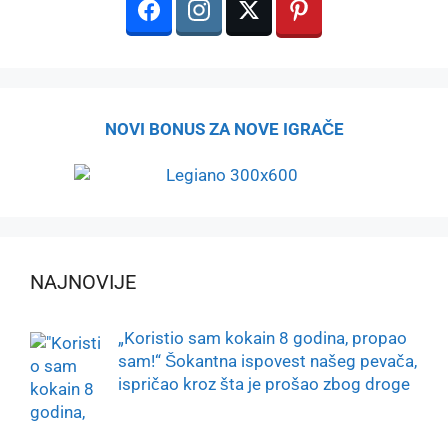
NOVI BONUS ZA NOVE IGRAČE
NAJNOVIJE
„Koristio sam kokain 8 godina, propao
sam!“ Šokantna ispovest našeg pevača,
ispričao kroz šta je prošao zbog droge