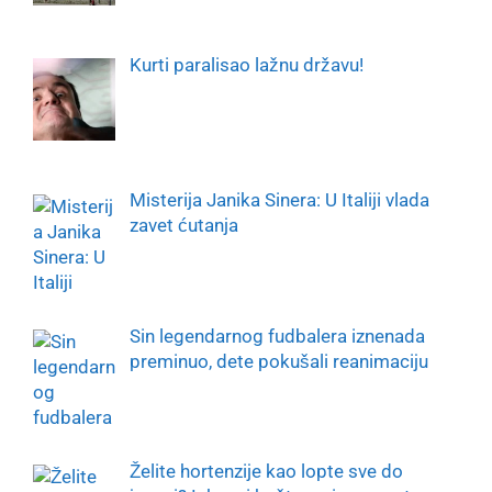
Kurti paralisao lažnu državu!
Misterija Janika Sinera: U Italiji vlada
zavet ćutanja
Sin legendarnog fudbalera iznenada
preminuo, dete pokušali reanimaciju
Želite hortenzije kao lopte sve do