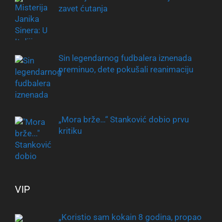
zavet ćutanja
Sin legendarnog fudbalera iznenada
preminuo, dete pokušali reanimaciju
„Mora brže…“ Stanković dobio prvu
kritiku
VIP
„Koristio sam kokain 8 godina, propao