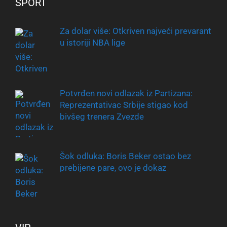
SPORT
Za dolar više: Otkriven najveći prevarant
u istoriji NBA lige
Potvrđen novi odlazak iz Partizana:
Reprezentativac Srbije stigao kod
bivšeg trenera Zvezde
Šok odluka: Boris Beker ostao bez
prebijene pare, ovo je dokaz