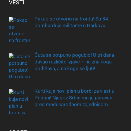
VESTI
Pakao se otvorio na frontu! Su-34
bombarduje militante u Harkovu
Ćuta se potpuno pogubio! U tri dana
davao različite izjave – ne zna koga
podržava, a na koga se ljuti!
Kurti kuje novi plan u borbi za vlast u
Prištini! Njegov Srbin mu je paravan
pred međunarodnom zajednicom