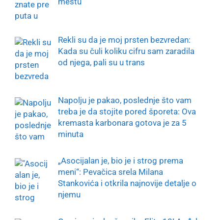
mestu
Rekli su da je moj prsten bezvredan:
Kada su čuli koliku cifru sam zaradila
od njega, pali su u trans
Napolju je pakao, poslednje što vam
treba je da stojite pored šporeta: Ova
kremasta karbonara gotova je za 5
minuta
„Asocijalan je, bio je i strog prema
meni“: Pevačica srela Milana
Stankovića i otkrila najnovije detalje o
njemu