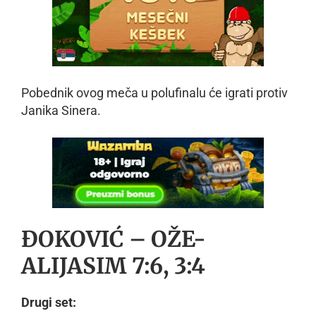
Pobednik ovog meča u polufinalu će igrati protiv
Janika Sinera.
ĐOKOVIĆ – OŽE-
ALIJASIM 7:6, 3:4
Drugi set: