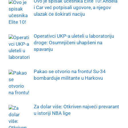
Ovo je spisak učesnika Elite 10! Anđela
i Car već potpisali ugovore, a njegov
ulazak će šokirati naciju
Operativci UKP-a uleteli u laboratoriju
droge: Osumnjičeni uhapšeni na
spavanju
Pakao se otvorio na frontu! Su-34
bombarduje militante u Harkovu
Za dolar više: Otkriven najveći prevarant
u istoriji NBA lige