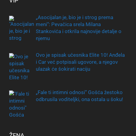
VIP
„Asocijalan je, bio je i strog prema
meni“: Pevačica srela Milana
Stankovića i otkrila najnovije detalje o
njemu
Ovo je spisak učesnika Elite 10! Anđela
i Car već potpisali ugovore, a njegov
ulazak će šokirati naciju
„Fale ti intimni odnosi“ Gošća žestoko
odbrusila voditeljki, ona ostala u šoku!
ŽENA