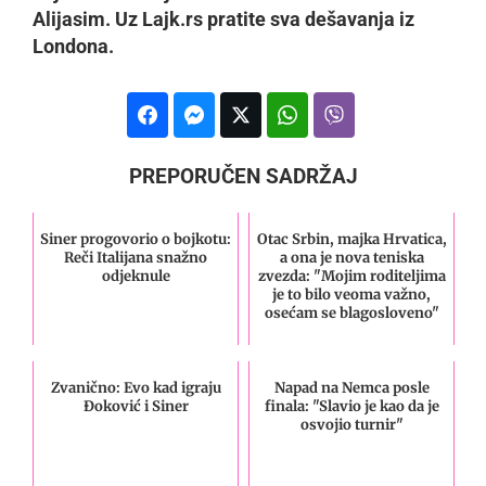
Alijasim. Uz Lajk.rs pratite sva dešavanja iz
Londona.
PREPORUČEN SADRŽAJ
Siner progovorio o bojkotu:
Otac Srbin, majka Hrvatica,
Reči Italijana snažno
a ona je nova teniska
odjeknule
zvezda: "Mojim roditeljima
je to bilo veoma važno,
osećam se blagosloveno"
Zvanično: Evo kad igraju
Napad na Nemca posle
Đoković i Siner
finala: "Slavio je kao da je
osvojio turnir"