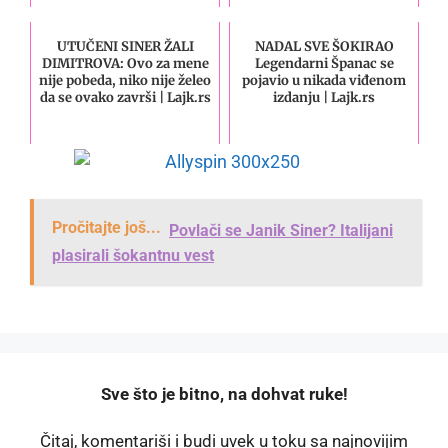
UTUČENI SINER ŽALI
NADAL SVE ŠOKIRAO
DIMITROVA: Ovo za mene
Legendarni Španac se
nije pobeda, niko nije želeo
pojavio u nikada viđenom
da se ovako završi | Lajk.rs
izdanju | Lajk.rs
Pročitajte još...
Povlači se Janik Siner? Italijani
plasirali šokantnu vest
️Sve što je bitno, na dohvat ruke!
Čitaj, komentariši i budi uvek u toku sa najnovijim