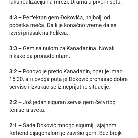
laku realizaciju na mreži. Drama u prvom setu.
4:3 –
Perfektan gem Đokovića, najbolji od
početka meča. Da li je konačno vreme da se
izvrši pritisak na Feliksa.
3:3 –
Gem sa nulom za Kanađanina. Novak
nikako da pronađe ritam.
3:2 –
Ponovo je pretio Kanađanin, opet je imao
15:30, ali i ovoga puta je Đoković pronašao dobre
servise i izvukao se iz neprijatne situacije.
2:2 –
Još jedan siguran servis gem četvrtog
tenisera sveta.
2:1 –
Sada Đoković mnogo sigurniji, sjajnom
forhend dijagonalom je završio gem. Bez brejk