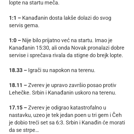
lopte na startu meča.
1:1 –
Kanađanin dosta lakše dolazi do svog
servis gema.
1:0 –
Nije bilo prijatno već na startu. Imao je
Kanađanin 15:30, ali onda Novak pronalazi dobre
servise i sprečava rivala da stigne do brejk lopte.
18.33 –
Igrači su napokon na terenu.
18.11 –
Zverev je upravo završio posao protiv
Lehečke. Srbin i Kanađanin uskoro na terenu.
17.15 –
Zverev je odigrao katastrofalno u
nastavku, uzeo je tek jedan poen u tri gem i Čeh
je dobio treći set sa 6:3. Srbin i Kanađin će morati
da se strpe…