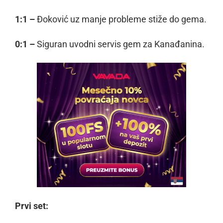
1:1 –
Đoković uz manje probleme stiže do gema.
0:1 –
Siguran uvodni servis gem za Kanađanina.
Prvi set: