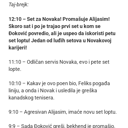
Taj-brejk:
12:10 – Set za Novaka! Promašuje Alijasim!
Skoro sat i po je trajao prvi set u kom se
Đoković povredio, ali je uspeo da iskoristi petu
set loptu! Jedan od luđih setova u Novakovoj
karijeri!
11:10 – Odličan servis Novaka, evo i pete set
lopte.
10:10 – Kakav je ovo poen bio, Feliks pogađa
liniju, a onda i Novak i usledila je greška
kanadskog tenisera.
9:10 – Agresivan Alijasim, imaće novu set loptu.
9:9 – Sada Đoković greši, bekhend je promašio.