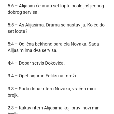
5:6 – Alijasim će imati set loptu posle još jednog
dobrog servisa.
5:5 – As Alijasima. Drama se nastavlja. Ko će do
set lopte?
5:4 – Odlična bekhend paralela Novaka. Sada
Alijasim ima dva servisa.
4:4 – Dobar servis Đokovića.
3:4 – Opet siguran Feliks na mreži.
3:3 – Sada dobar ritern Novaka, vraćen mini
brejk.
2:3 – Kakav ritern Alijasima koji pravi novi mini