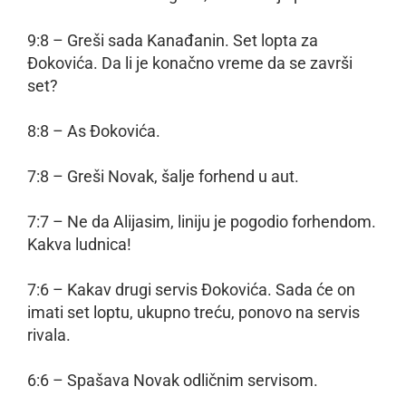
9:8 – Greši sada Kanađanin. Set lopta za
Đokovića. Da li je konačno vreme da se završi
set?
8:8 – As Đokovića.
7:8 – Greši Novak, šalje forhend u aut.
7:7 – Ne da Alijasim, liniju je pogodio forhendom.
Kakva ludnica!
7:6 – Kakav drugi servis Đokovića. Sada će on
imati set loptu, ukupno treću, ponovo na servis
rivala.
6:6 – Spašava Novak odličnim servisom.