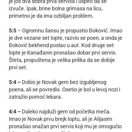
je još dva dobra prva servisa i uspeo da se
izvuče. Ipak, brine bolna grimasa na licu,
primetno je da ima ozbiljan problem.
5:5
– Ogromnu šansu je propustio Đoković. Imao
je dve vezane set lopte, razvio se poen, a onda je
Đoković bekhend poslao u aut. Kod druge set
lopte je Kanađanin pronašao dobar prvi servis.
Šteta, propuštena je velika prilika da se dobije
prvi set.
5:4 –
Dobio je Novak gem bez izgubljenog
poena, ali se povredio. Osetio je bol u levoj nozi i
zatražio pomoć lekara.
4:4 –
Daleko najduži gem od početka meča.
Imao je Novak prvu brejk loptu, ali je Alijasim
pronašao snažan prvi servis koji mu je omogućio