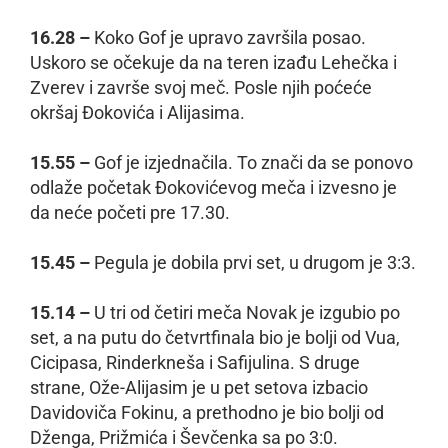
16.28 –
Koko Gof je upravo završila posao.
Uskoro se očekuje da na teren izađu Lehečka i
Zverev i završe svoj meč. Posle njih poćeće
okršaj Đokovića i Alijasima.
15.55 –
Gof je izjednačila. To znači da se ponovo
odlaže početak Đokovićevog meča i izvesno je
da neće početi pre 17.30.
15.45 –
Pegula je dobila prvi set, u drugom je 3:3.
15.14 –
U tri od četiri meča Novak je izgubio po
set, a na putu do četvrtfinala bio je bolji od Vua,
Cicipasa, Rinderkneša i Safijulina. S druge
strane, Ože-Alijasim je u pet setova izbacio
Davidoviča Fokinu, a prethodno je bio bolji od
Dženga, Prižmića i Ševčenka sa po 3:0.