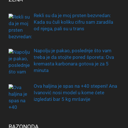
Rekli su da je moj prsten bezvredan:
Kada su čuli koliku cifru sam zaradila
od njega, pali su u trans
Napolju je pakao, poslednje što vam
treba je da stojite pored šporeta: Ova
kremasta karbonara gotova je za 5
minuta
Ova haljina je spas na +40 stepeni! Ana
Ivanović nosi model u kome ćete
izgledati bar 5 kg mršavije
RAZONODA