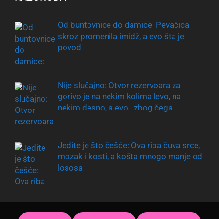
Od buntovnice do damice: Pevačica
skroz promenila imidž, a evo šta je
povod
Nije slučajno: Otvor rezervoara za
gorivo je na nekim kolima levo, na
nekim desno, a evo i zbog čega
Jedite je što češće: Ova riba čuva srce,
mozak i kosti, a košta mnogo manje od
lososa