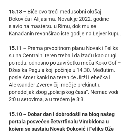
15.13 –
Biće ovo treći međusobni okršaj
Đokovića i Alijasima. Novak je 2022. godine
slavio na mastersu u Rimu, dok mu se
Kanađanin revanširao iste godije na Lejver kupu.
15.11 –
Prema prvobitnom planu Novak i Feliks
su na Centralni teren trebali da izađu kao drugi
po redu, odnosno po završetku meča Koko Gof –
Džesika Pegula koji počinje u 14.30. Međutim,
posle Amerikanki na teren će Jirži Lehečka i
Aleksander Zverev čiji meč je prekinut u
ponedeljak zbog „policijskog časa“. Nemac vodi
2:0 u setovima, a u trećem je 3:3.
15.10 – Dobar dan i dobrodošli na blog našeg
portala posvećen četvrtfinalu Vimbldona u
kojem se sastaju Novak Đoković i Feliks Ože-