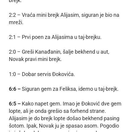
brejk.
2:2 – Vraća mini brejk Alijasim, siguran je bio na
mreži.
2:1 – Prvi poen za Alijasima u taj-brejku.
2:0 – Greši Kanađanin, šalje bekhend u aut,
Novak pravi mini brejk.
1:0 – Dobar servis Đokovića.
6:6 –
Siguran gem za Feliksa, idemo u taj-brejk.
6:5 –
Kako napet gem. Imao je Đoković dve gem
lopte, ali je onda grešio sa forhend strane.
Alijasim je do brejk lopte došao bekhend pasing
šotom. Ipak, Novak ju je spasao asom. Pogodio