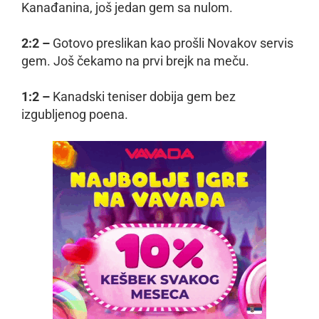
Kanađanina, još jedan gem sa nulom.
2:2 –
Gotovo preslikan kao prošli Novakov servis
gem. Još čekamo na prvi brejk na meču.
1:2 –
Kanadski teniser dobija gem bez
izgubljenog poena.