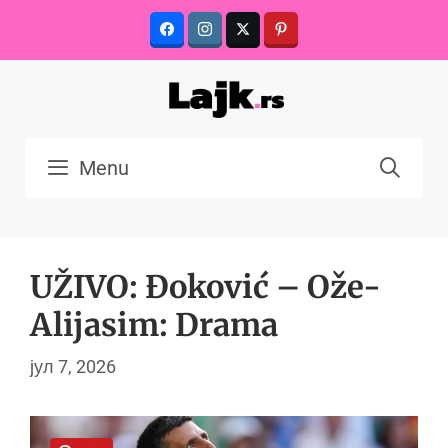
Skip
to
content
Menu
UŽIVO: Đoković – Ože-
Alijasim: Drama
јул 7, 2026