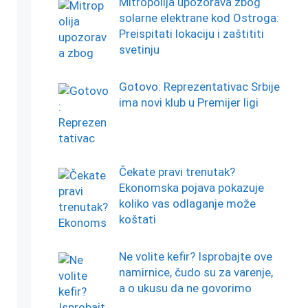
Mitropolija upozorava zbog
solarne elektrane kod Ostroga:
Preispitati lokaciju i zaštititi
svetinju
Gotovo: Reprezentativac Srbije
ima novi klub u Premijer ligi
Čekate pravi trenutak?
Ekonomska pojava pokazuje
koliko vas odlaganje može
koštati
Ne volite kefir? Isprobajte ove
namirnice, čudo su za varenje,
a o ukusu da ne govorimo