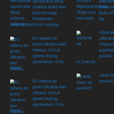
upozorava zbog
Repreze
solarne elektrane
Srbije i
kod Ostroga:
klub u P
Preispitati
ligi
lokaciju i zaštititi svetinju
Odlazak
EU okleva da
„Maraka
primi Ukrajinu kao
Stigao 
članicu: Ovo je
pojačanj
glavni razlog,
godinu 
spomenuli i Crnu
iz Zvezde
Goru!
Janik Si
EU okleva da
povlači
primi Ukrajinu kao
članicu: Ovo je
glavni razlog,
spomenuli i Crnu
Goru!