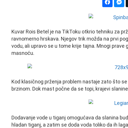
Kuvar Rois Betel je na TikToku otkrio tehniku za p
ravnomerno hrskava. Njegov trik možda na prvi pogle
vodu, ali upravo se u tome krije tajna. Mnogi prave
masnoću.
Kod klasičnog prženja problem nastaje zato što se
brzinom. Dok mast počne da se topi, krajevi slanine
Dodavanje vode u tiganj omogućava da slanina bude
hladan tiganj, a zatim se doda voda toliko da ih lag