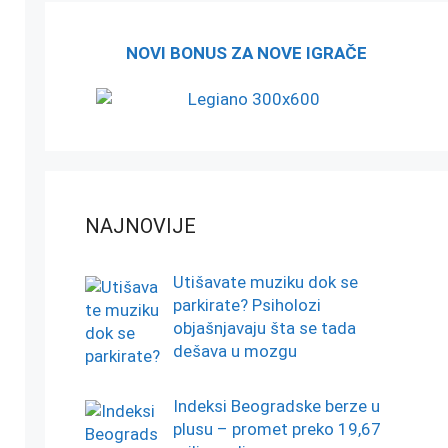
NOVI BONUS ZA NOVE IGRAČE
NAJNOVIJE
Utišavate muziku dok se
parkirate? Psiholozi
objašnjavaju šta se tada
dešava u mozgu
Indeksi Beogradske berze u
plusu – promet preko 19,67