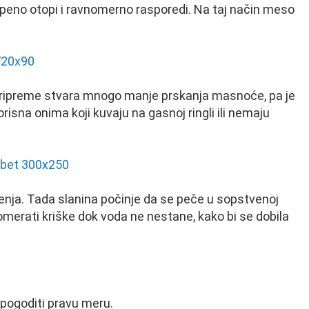
eno otopi i ravnomerno rasporedi. Na taj način meso
pripreme stvara mnogo manje prskanja masnoće, pa je
risna onima koji kuvaju na gasnoj ringli ili nemaju
enja. Tada slanina počinje da se peče u sopstvenoj
omerati kriške dok voda ne nestane, kako bi se dobila
e pogoditi pravu meru.