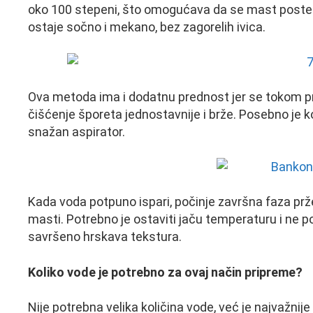
oko 100 stepeni, što omogućava da se mast postep
ostaje sočno i mekano, bez zagorelih ivica.
Ova metoda ima i dodatnu prednost jer se tokom 
čišćenje šporeta jednostavnije i brže. Posebno je ko
snažan aspirator.
Kada voda potpuno ispari, počinje završna faza prž
masti. Potrebno je ostaviti jaču temperaturu i ne p
savršeno hrskava tekstura.
Koliko vode je potrebno za ovaj način pripreme?
Nije potrebna velika količina vode, već je najvažnij