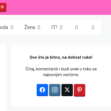
oda
Žena
IT!
️Sve što je bitno, na dohvat ruke!
Čitaj, komentariši i budi uvek u toku sa
najnovijim vestima.