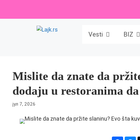
Skip
to
content
Vesti
BIZ
Mislite da znate da pržit
dodaju u restoranima da
јул 7, 2026