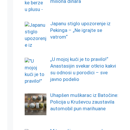
miliona dinara
Japanu stiglo upozorenje iz
Pekinga – „Ne igrajte se
vatrom“
„U mojoj kući je to pravilo!“
Anastasijin svekar otkrio kakvi
su odnosi u porodici – sve
javno podelio
Uhapšen muškarac iz Batočine:
Policija u Kruševcu zaustavila
automobil pun marihuane