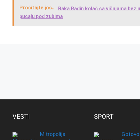
Pročitajte još...
Baka Radin kolač sa višnjama bez 
pucaju pod zubima
VESTI
SPORT
Mitropolija
Gotovo