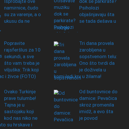
Isprobajte ove
dok se parkirate?
namirnice, čudo
Psiholozi
su za varenje, a o
objašnjavaju šta
ukusu da ne
se tada dešava u
mozgu
Popravite
Tri dana provela
rajsferšlus za 10
zarobljena u
sekundi, a sve
sopstvenom telu:
što vam treba je
Ono što tvrdi da
viljuška: Trik koji
je doživela u
ac i živce (FOTO)
komi ledi krv u žilama!
Ovako Turkinje
Od buntovnice do
prave tulumbe!
damice: Pevačica
Tajna je u
skroz promenila
sastojaku koji
imidž, a evo šta
kod nas niko ne
je povod
ato su hrskave i