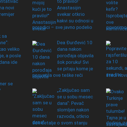
ntativac
to pravilo!“
ma novi
Anastasijin
remijer
svekar otkrio
kakvi su odnosi u
porodici – sve javno podelio
govorimo
 sa
ne“:
Dea Đurđević 10
kao veliko
dana nakon
e, a posle
porođaja objavila
dana ide
šok poruku! Svi
se pitaju kome je
posvetila ove teške reči
štedi nov
ner se
?
„Zaključao sam
se u sobu mesec
dana“: Pevač
slomljen nakon
razvoda, otkrio
šok detalje o svom stanju
dodaje, z