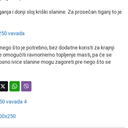
ganja i donji sloj kriški slanine. Za prosečan tiganj to je
ego što je potrebno, bez dodatne koristi za krajnji
će omogućiti ravnomerno topljenje masti, pa će se
nosno ivice slanine mogu zagoreti pre nego što se