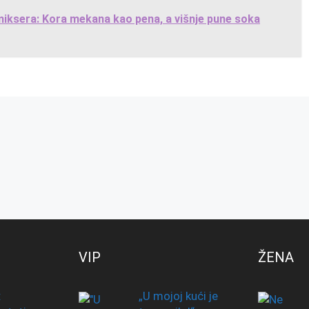
miksera: Kora mekana kao pena, a višnje pune soka
VIP
ŽENA
:
„U mojoj kući je