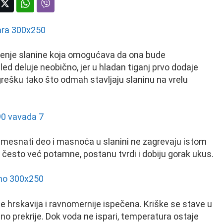
rženje slanine koja omogućava da ona bude
d deluje neobično, jer u hladan tiganj prvo dodaje
 grešku tako što odmah stavljaju slaninu na vrelu
 mesnati deo i masnoća u slanini ne zagrevaju istom
 često već potamne, postanu tvrdi i dobiju gorak ukus.
 hrskavija i ravnomernije ispečena. Kriške se stave u
ano prekrije. Dok voda ne ispari, temperatura ostaje