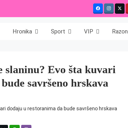
Hronika
Sport
VIP
Razon
e slaninu? Evo šta kuvari
 bude savršeno hrskava