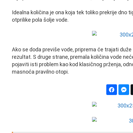
Idealna količina je ona koja tek toliko prekrije dno ti
otprilike pola šolje vode.
Ako se doda previše vode, priprema će trajati duže n
rezultat. S druge strane, premala količina vode ne
pojaviti isti problem kao kod klasičnog prženja, od
masnoća pravilno otopi.