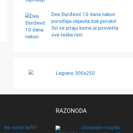
Dea Đurđević 10 dana nakon
porođaja objavila šok poruku!
Svi se pitaju kome je posvetila
ove teške reči
RAZONODA
Ne volite kefir?
Utišavate muziku