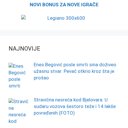
NOVI BONUS ZA NOVE IGRAČE
NAJNOVIJE
Enes Begović posle smrti sina doživeo
užasnu stvar: Pevač otkrio kroz šta je
prošao
Stravična nesreća kod Bjelovara: U
sudaru vozova šestoro teže i 14 lakše
povređenih (FOTO)