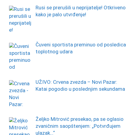
Rusi se prerušili u neprijatelje! Otkriveno
kako je palo utvrđenje!
Čuveni sportista preminuo od posledica
toplotnog udara
UŽIVO: Crvena zvezda – Novi Pazar:
Katai pogodio u poslednjim sekundama
Željko Mitrović presekao, pa se oglasio
zvaničnim saopštenjem: „Potvrđujem
ulazak…“