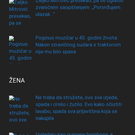
Željko Mitrović presekao, pa se oglasio
zvaničnim saopštenjem: „Potvrđujem
ulazak…“
Poginuo muzičar u 45. godini života:
Nakon stravičnog sudara s traktorom
nije mu bilo spasa
ŽENA
Ne treba da stružete, ovo sve izjede,
spada i crnilo i žutilo: Evo kako očistiti
lavabo, spada sva prljavština koja se
nakupila
Izgledaju kao gumene bombone, a