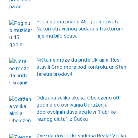
Poginuo muzičar u 45. godini života:
Nakon stravičnog sudara s traktorom
nije mu bilo spasa
Ništa ne može da priđe Ukrajini! Rusi
stavili Crno more pod kontrolu, uništeni
teretni brodovi!
Održana velika akcija: Obeleženo 60
godina od osnivanja Udruženja
dobrovoljnih davalaca krvi “Fabrike
reznog alata“ iz Čačka
Zvezda dovodi košarkaša Reala! Veliko