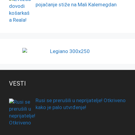
pojačanje stiže na Mali Kalemegdan
VESTI
Rusi se prerušili u neprijatelje! Otkriveno
kako je palo utvrđenje!