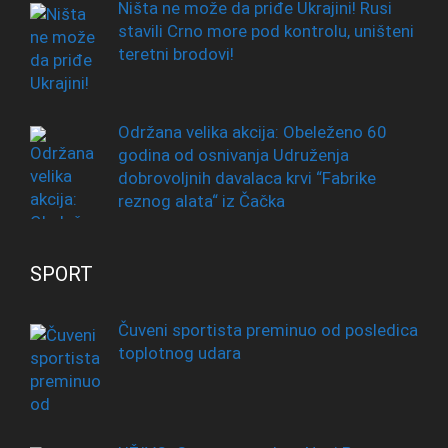
Ništa ne može da priđe Ukrajini! Rusi
stavili Crno more pod kontrolu, uništeni
teretni brodovi!
Održana velika akcija: Obeleženo 60
godina od osnivanja Udruženja
dobrovoljnih davalaca krvi “Fabrike
reznog alata“ iz Čačka
SPORT
Čuveni sportista preminuo od posledica
toplotnog udara