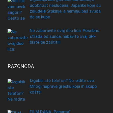
udobnost neslućena: Japanke koje su
zaludele Srpkinje, a nemaju baš svuda
da se kupe
Ne zaboravite ovaj deo lica: Posebno
strada od sunca, nabavite ovaj SPF
biste ga zaštitili
RAZONODA
Izgubili ste telefon? Ne radite ovo:
Mnogi naprave grešku koja ih skupo
košta!
FILM DANA „Panama“