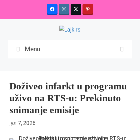
Skip
to
content
Menu
Doživeo infarkt u programu
uživo na RTS-u: Prekinuto
snimanje emisije
јул 7, 2026