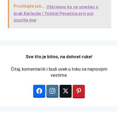
Pročitajte još...
Otkriveno ko se umešao u
brak Karleuše i Tošića! Pevačica prvi put
izustila ime
️Sve što je bitno, na dohvat ruke!
Čitaj, komentariši i budi uvek u toku sa najnovijim
vestima.