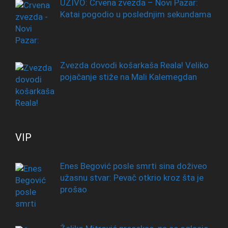
UŽIVO: Crvena zvezda – Novi Pazar:
Katai pogodio u poslednjim sekundama
Zvezda dovodi košarkaša Reala! Veliko
pojačanje stiže na Mali Kalemegdan
VIP
Enes Begović posle smrti sina doživeo
užasnu stvar: Pevač otkrio kroz šta je
prošao