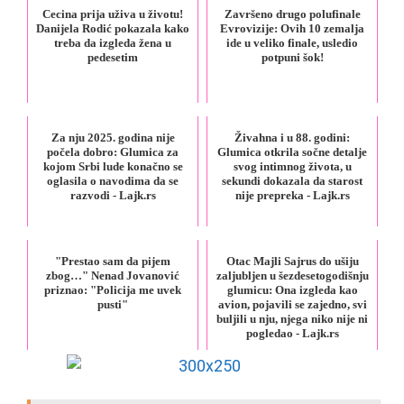
Cecina prija uživa u životu!
Završeno drugo polufinale
Danijela Rodić pokazala kako
Evrovizije: Ovih 10 zemalja
treba da izgleda žena u
ide u veliko finale, usledio
pedesetim
potpuni šok!
Za nju 2025. godina nije
Živahna i u 88. godini:
počela dobro: Glumica za
Glumica otkrila sočne detalje
kojom Srbi lude konačno se
svog intimnog života, u
oglasila o navodima da se
sekundi dokazala da starost
razvodi - Lajk.rs
nije prepreka - Lajk.rs
"Prestao sam da pijem
Otac Majli Sajrus do ušiju
zbog…" Nenad Jovanović
zaljubljen u šezdesetogodišnju
priznao: "Policija me uvek
glumicu: Ona izgleda kao
pusti"
avion, pojavili se zajedno, svi
buljili u nju, njega niko nije ni
pogledao - Lajk.rs