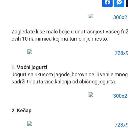
Zagledate li se malo bolje u unutrašnjost vašeg fri
ovih 10 namirnica kojima tamo nije mesto:
1. Voćni jogurti
Jogurt sa ukusom jagode, borovnice ili vanile mnogi
sadrži tri puta više kalorija od običnog jogurta.
2. Kečap