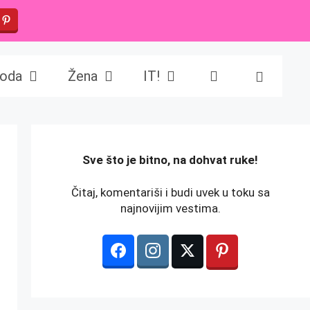
oda
Žena
IT!
️Sve što je bitno, na dohvat ruke!
Čitaj, komentariši i budi uvek u toku sa
najnovijim vestima.