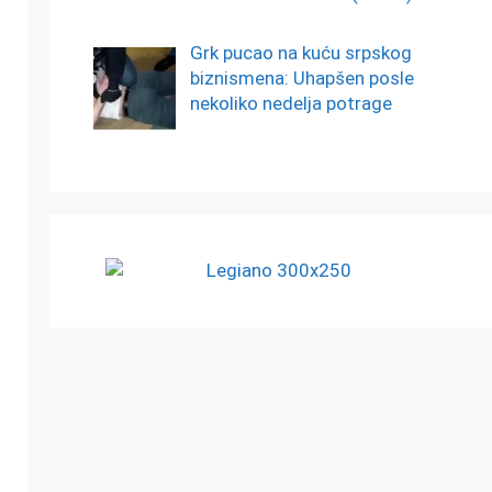
Grk pucao na kuću srpskog
biznismena: Uhapšen posle
nekoliko nedelja potrage