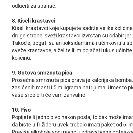
odlučiti za spanać.
8. Kiseli krastavci
Kiseli krastavci koje kupujete sadrže velike količin
druge strane, sveži krastavci izvrstan su odabir 
Takođe, bogati su antioksidantima i učinkoviti u s
sveže krastavce, a želite li im pojačati ukus učinite
količinu.
9. Gotova smrznuta pica
Prosečna smrznuta pica prava je kalorijska bomba. U
zasićenih masti i 5 miligrama natrijuma. Umesto pi
vaše srce biti će vam zahvalno!
10. Pivo
Popijete li jedno pivo nakon posla, to čak može imat
da biste u frižideru uvek trebalo imati paket od 6 l
Previše alkohola vodi ravno u zdravstvene poteško