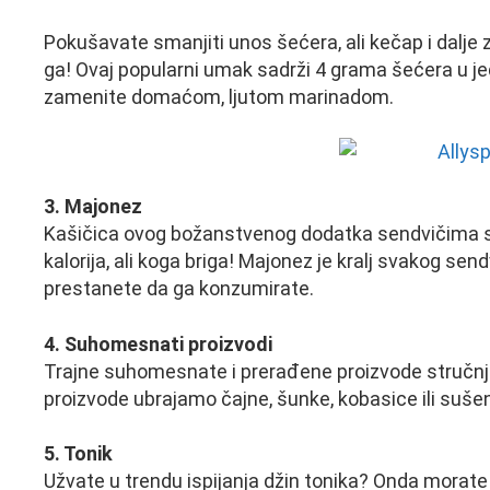
Pokušavate smanjiti unos šećera, ali kečap i dalj
ga! Ovaj popularni umak sadrži 4 grama šećera u jedn
zamenite domaćom, ljutom marinadom.
3. Majonez
Kašičica ovog božanstvenog dodatka sendvičima sadr
kalorija, ali koga briga! Majonez je kralj svakog sendv
prestanete da ga konzumirate.
4. Suhomesnati proizvodi
Trajne suhomesnate i prerađene proizvode stručnja
proizvode ubrajamo čajne, šunke, kobasice ili suše
5. Tonik
Užvate u trendu ispijanja džin tonika? Onda morate z