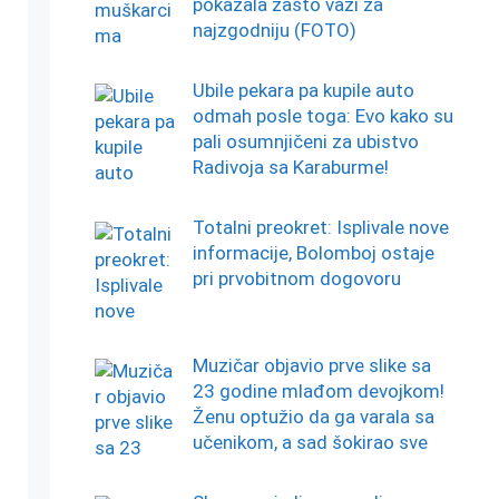
pokazala zašto važi za
najzgodniju (FOTO)
Ubile pekara pa kupile auto
odmah posle toga: Evo kako su
pali osumnjičeni za ubistvo
Radivoja sa Karaburme!
Totalni preokret: Isplivale nove
informacije, Bolomboj ostaje
pri prvobitnom dogovoru
Muzičar objavio prve slike sa
23 godine mlađom devojkom!
Ženu optužio da ga varala sa
učenikom, a sad šokirao sve