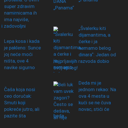
super zdravim
namirnicama ih
ima najviše,
i i zadovoljni
„Švalerku kiti
dijamantima, a
Lepa kosa i kada
ćerke i ja
je pakleno: Sunce
nemamo belog
joj neće moći
dinara“: Jedan od
ništa, ove 4
najprljavijih razvoda dobio
navike sigurno
svoj epilog!
Deda mi je
Čaša koja nosi
jednom rekao: Na
ceo doručak:
ova 4 mesta u
Smuti koji
kući se ne čuva
pokreće jutro, ali
novac, stići će
pazite šta
beda