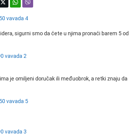
židera, sigurni smo da ćete u njima pronaći barem 5 od
ma je omiljeni doručak ili međuobrok, a retki znaju da