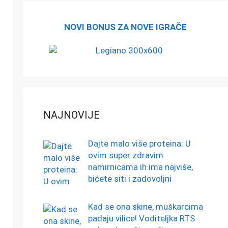
NOVI BONUS ZA NOVE IGRAČE
NAJNOVIJE
Dajte malo više proteina: U
ovim super zdravim
namirnicama ih ima najviše,
bićete siti i zadovoljni
Kad se ona skine, muškarcima
padaju vilice! Voditeljka RTS