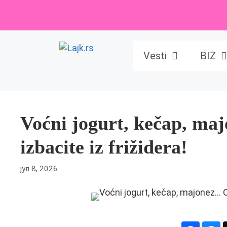
Skip
to
content
Vesti
BIZ
Voćni jogurt, kečap, m
izbacite iz frižidera!
јул 8, 2026