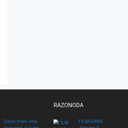
RAZONODA
Dajte malo više
FILM DANA
proteina: U ovim
„Panama“