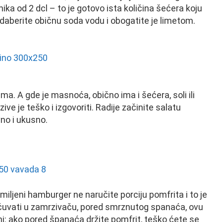
nika od 2 dcl – to je gotovo ista količina šećera koju
odaberite običnu soda vodu i obogatite je limetom.
a. A gde je masnoća, obično ima i šećera, soli ili
ve je teško i izgovoriti. Radije začinite salatu
no i ukusno.
miljeni hamburger ne naručite porciju pomfrita i to je
i čuvati u zamrzivaču, pored smrznutog spanaća, ovu
i: ako pored španaća držite pomfrit, teško ćete se