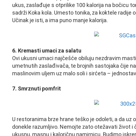
ukus, zaslađuje s otprilike 100 kalorija na bočicu to
sadrži Koka kola. Umesto tonika, za koktele radije 
Učinak je isti, a ima puno manje kalorija.
6. Kremasti umaci za salatu
Ovi ukusni umaci najčešće obiluju nezdravim mastim
umetnutih zaslađivača, te brojnih sastojaka čije nazi
maslinovim uljem uz malo soli i sirćeta – jednostav
7. Smrznuti pomfrit
U restoranima brze hrane teško je odoleti, a da uz o
donekle razumljivo. Nemojte zato otežavati život 
ukusnu, masnu i kaloričnu namirnicu. Budimo iskren