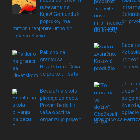
raketama na
informac
Kijev! Gori uzduž i
Bolombo
popreko, ima
pri prv
mrtvih i ranjenih! Hitno se
dogovoru
oglasio Kličko!
Sada i 
Pakleno na
Koković
granici sa
ugovor 
Hrvatskom: Čeka
Pančev
se preko tri sata!
„To mor
Besplatna škola
doživi“:
plivanja za decu:
su ga na
Proverite da li i
Zvezde,
vaša opština
oglasio
organizuje prijave
utakmice sa Parti