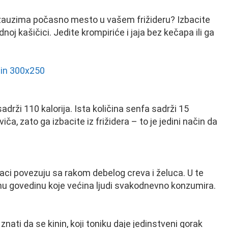
e zauzima počasno mesto u vašem frižideru? Izbacite
oj kašičici. Jedite krompiriće i jaja bez kečapa ili ga
ži 110 kalorija. Ista količina senfa sadrži 15
iča, zato ga izbacite iz frižidera – to je jedini način da
ci povezuju sa rakom debelog creva i želuca. U te
nu govedinu koje većina ljudi svakodnevno konzumira.
nati da se kinin, koji toniku daje jedinstveni gorak