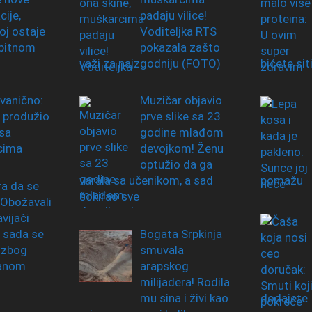
ije,
padaju vilice!
j ostaje
Voditeljka RTS
obitnom
pokazala zašto
važi za najzgodniju (FOTO)
bićete sit
zvanično:
Muzičar objavio
 produžio
prve slike sa 23
sa
godine mlađom
cima
devojkom! Ženu
optužio da ga
varala sa učenikom, a sad
pomažu
a da se
šokirao sve
 Obožavali
vijači
Bogata Srpkinja
 sada se
smuvala
 zbog
arapskog
zanom
milijadera! Rodila
mu sina i živi kao
dodajete