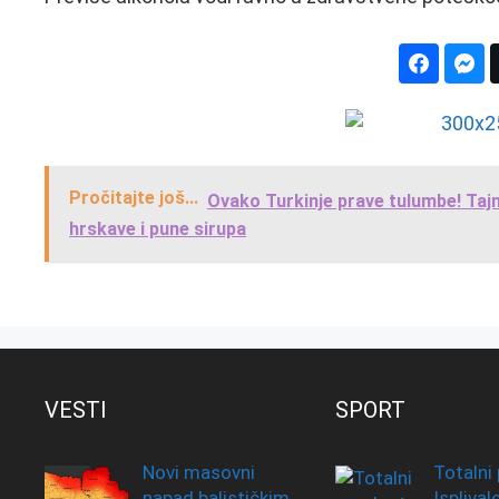
Pročitajte još...
Ovako Turkinje prave tulumbe! Tajn
hrskave i pune sirupa
VESTI
SPORT
Novi masovni
Totalni 
napad balističkim
Isplival