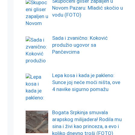
Skupoceni gliser zapaljen u
Novom Pazaru: Mladić skočio u
vodu (FOTO)
Sada i zvanično: Koković
produžio ugovor sa
Pančevcima
Lepa kosa i kada je pakleno:
Sunce joj neće moći ništa, ove
4 navike sigurno pomažu
Bogata Srpkinja smuvala
arapskog milijadera! Rodila mu
sina i živi kao princeza, a evo i
koliko dnevno troši (FOTO)