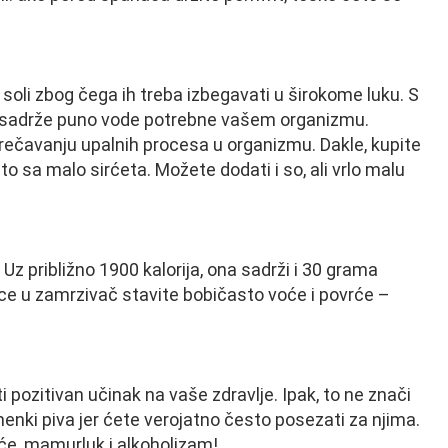
e soli zbog čega ih treba izbegavati u širokome luku. S
jer sadrže puno vode potrebne vašem organizmu.
prečavanju upalnih procesa u organizmu. Dakle, kupite
 to sa malo sirćeta. Možete dodati i so, ali vrlo malu
z približno 1900 kalorija, ona sadrži i 30 grama
ce u zamrzivač stavite bobičasto voće i povrće –
i pozitivan učinak na vaše zdravlje. Ipak, to ne znači
imenki piva jer ćete verojatno često posezati za njima.
će, mamurluk i alkoholizam!