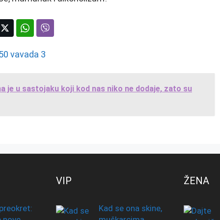
a je u sastojaku koji kod nas niko ne dodaje, zato su
VIP
ŽENA
preokret:
Kad se ona skine,
e nove
muškarcima