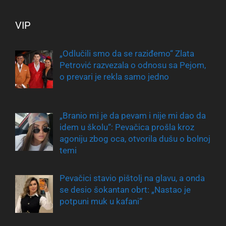
VIP
„Odlučili smo da se raziđemo“ Zlata
Petrović razvezala o odnosu sa Pejom,
o prevari je rekla samo jedno
„Branio mi je da pevam i nije mi dao da
idem u školu“: Pevačica prošla kroz
agoniju zbog oca, otvorila dušu o bolnoj
temi
Pevačici stavio pištolj na glavu, a onda
se desio šokantan obrt: „Nastao je
potpuni muk u kafani“