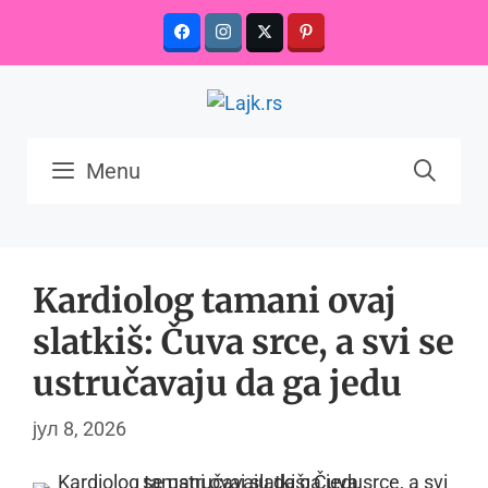
Skip
to
content
Menu
Kardiolog tamani ovaj
slatkiš: Čuva srce, a svi se
ustručavaju da ga jedu
јул 8, 2026