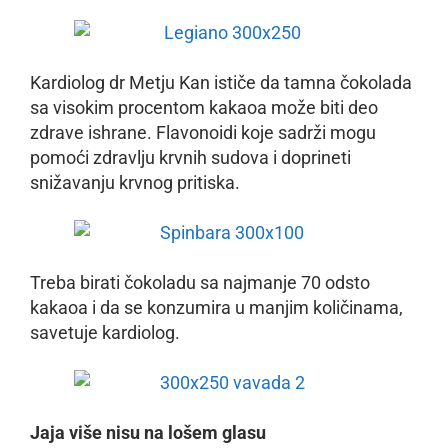
Kardiolog dr Metju Kan ističe da tamna čokolada
sa visokim procentom kakaoa može biti deo
zdrave ishrane. Flavonoidi koje sadrži mogu
pomoći zdravlju krvnih sudova i doprineti
snižavanju krvnog pritiska.
Treba birati čokoladu sa najmanje 70 odsto
kakaoa i da se konzumira u manjim količinama,
savetuje kardiolog.
Jaja više nisu na lošem glasu