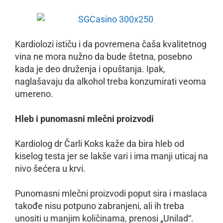
Kardiolozi ističu i da povremena čaša kvalitetnog
vina ne mora nužno da bude štetna, posebno
kada je deo druženja i opuštanja. Ipak,
naglašavaju da alkohol treba konzumirati veoma
umereno.
Hleb i punomasni mlečni proizvodi
Kardiolog dr Čarli Koks kaže da bira hleb od
kiselog testa jer se lakše vari i ima manji uticaj na
nivo šećera u krvi.
Punomasni mlečni proizvodi poput sira i maslaca
takođe nisu potpuno zabranjeni, ali ih treba
unositi u manjim količinama, prenosi „Unilad“.