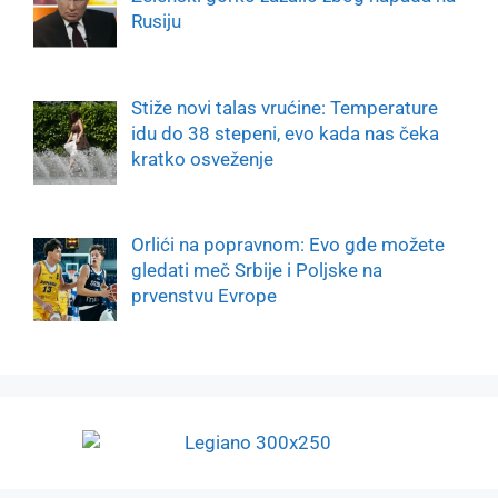
Rusiju
Stiže novi talas vrućine: Temperature
idu do 38 stepeni, evo kada nas čeka
kratko osveženje
Orlići na popravnom: Evo gde možete
gledati meč Srbije i Poljske na
prvenstvu Evrope