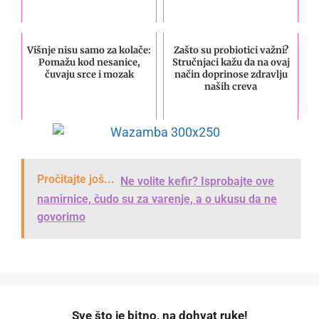
Višnje nisu samo za kolače:
Zašto su probiotici važni?
Pomažu kod nesanice,
Stručnjaci kažu da na ovaj
čuvaju srce i mozak
način doprinose zdravlju
naših creva
Pročitajte još...
Ne volite kefir? Isprobajte ove
namirnice, čudo su za varenje, a o ukusu da ne
govorimo
️Sve što je bitno, na dohvat ruke!