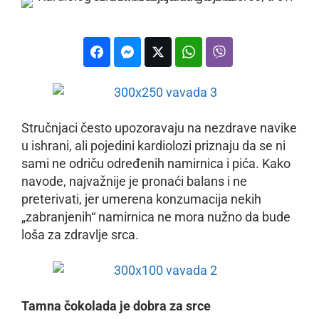
Stručnjaci često upozoravaju na nezdrave navike
u ishrani, ali pojedini kardiolozi priznaju da se ni
sami ne odriču određenih namirnica i pića. Kako
navode, najvažnije je pronaći balans i ne
preterivati, jer umerena konzumacija nekih
„zabranjenih“ namirnica ne mora nužno da bude
loša za zdravlje srca.
Tamna čokolada je dobra za srce