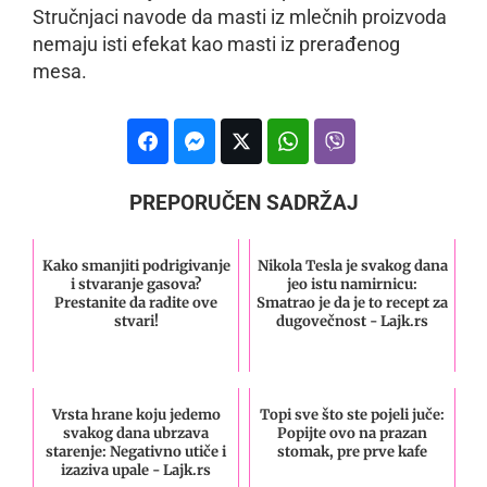
Stručnjaci navode da masti iz mlečnih proizvoda
nemaju isti efekat kao masti iz prerađenog
mesa.
PREPORUČEN SADRŽAJ
Kako smanjiti podrigivanje
Nikola Tesla je svakog dana
i stvaranje gasova?
jeo istu namirnicu:
Prestanite da radite ove
Smatrao je da je to recept za
stvari!
dugovečnost - Lajk.rs
Vrsta hrane koju jedemo
Topi sve što ste pojeli juče:
svakog dana ubrzava
Popijte ovo na prazan
starenje: Negativno utiče i
stomak, pre prve kafe
izaziva upale - Lajk.rs