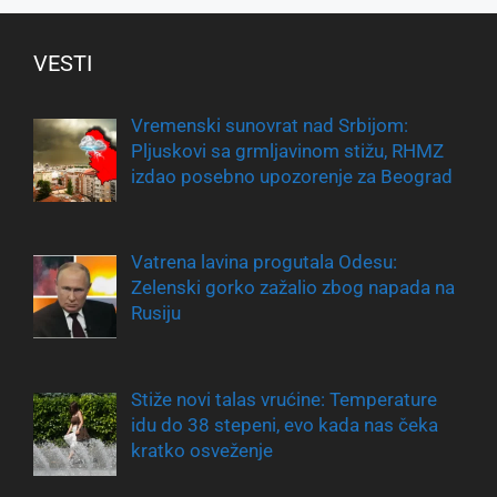
VESTI
Vremenski sunovrat nad Srbijom:
Pljuskovi sa grmljavinom stižu, RHMZ
izdao posebno upozorenje za Beograd
Vatrena lavina progutala Odesu:
Zelenski gorko zažalio zbog napada na
Rusiju
Stiže novi talas vrućine: Temperature
idu do 38 stepeni, evo kada nas čeka
kratko osveženje