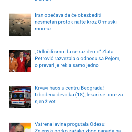
Iran obećava da će obezbediti
nesmetan protok nafte kroz Ormuski
moreuz
„Odlučili smo da se raziđemo“ Zlata
Petrović razvezala o odnosu sa Pejom,
o prevari je rekla samo jedno
Krvavi haos u centru Beograda!
Izbodena devojka (18), lekari se bore za
njen život
Vatrena lavina progutala Odesu:
Zelenski gorko zažalio zbog napada na