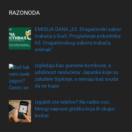
RAZONODA
EMISIJA DANA „65. Dragačevski sabor
trubača u Guči: Proglašenje pobednika
65. Dragačevskog sabora trubača,
snimak“
Izgledaju kao gumene bombone, a
udobnost neslućena: Japanke koje su
zaludele Srpkinje, a nemaju baš svuda
da se kupe
Izgubili ste telefon? Ne radite ovo:
Mnogi naprave grešku koja ih skupo
košta!