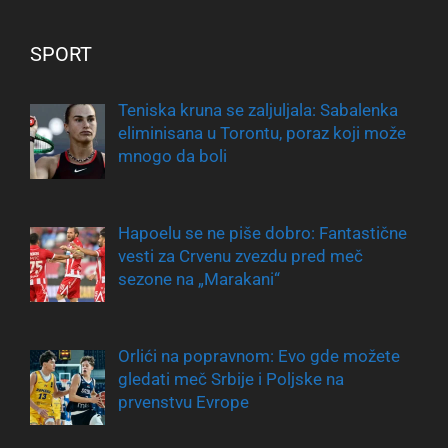
SPORT
Teniska kruna se zaljuljala: Sabalenka
eliminisana u Torontu, poraz koji može
mnogo da boli
Hapoelu se ne piše dobro: Fantastične
vesti za Crvenu zvezdu pred meč
sezone na „Marakani“
Orlići na popravnom: Evo gde možete
gledati meč Srbije i Poljske na
prvenstvu Evrope