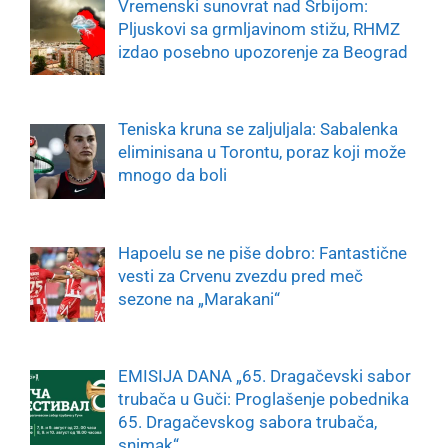
Vremenski sunovrat nad Srbijom:
Pljuskovi sa grmljavinom stižu, RHMZ
izdao posebno upozorenje za Beograd
Teniska kruna se zaljuljala: Sabalenka
eliminisana u Torontu, poraz koji može
mnogo da boli
Hapoelu se ne piše dobro: Fantastične
vesti za Crvenu zvezdu pred meč
sezone na „Marakani“
EMISIJA DANA „65. Dragačevski sabor
trubača u Guči: Proglašenje pobednika
65. Dragačevskog sabora trubača,
snimak“