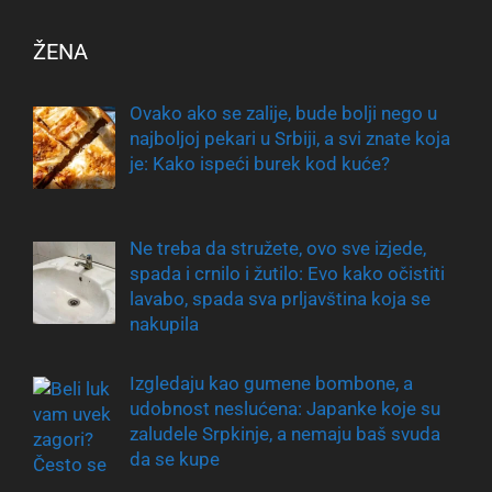
ŽENA
Ovako ako se zalije, bude bolji nego u
najboljoj pekari u Srbiji, a svi znate koja
je: Kako ispeći burek kod kuće?
Ne treba da stružete, ovo sve izjede,
spada i crnilo i žutilo: Evo kako očistiti
lavabo, spada sva prljavština koja se
nakupila
Izgledaju kao gumene bombone, a
udobnost neslućena: Japanke koje su
zaludele Srpkinje, a nemaju baš svuda
da se kupe