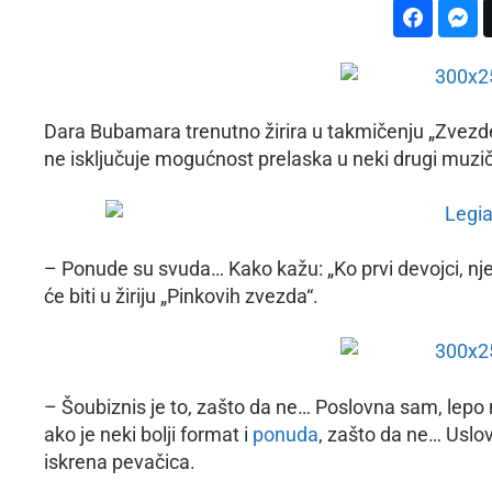
Dara Bubamara trenutno žirira u takmičenju „Zvezde
ne isključuje mogućnost prelaska u neki drugi muzič
– Ponude su svuda… Kako kažu: „Ko prvi devojci, nj
će biti u žiriju „Pinkovih zvezda“.
– Šoubiznis je to, zašto da ne… Poslovna sam, lepo
ako je neki bolji format i
ponuda
, zašto da ne… Uslov
iskrena pevačica.