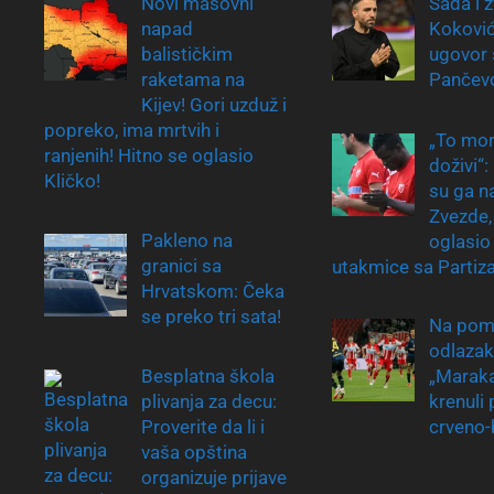
Novi masovni
Sada i 
napad
Koković
balističkim
ugovor 
raketama na
Pančev
Kijev! Gori uzduž i
popreko, ima mrtvih i
„To mor
ranjenih! Hitno se oglasio
doživi“:
Kličko!
su ga na
Zvezde,
Pakleno na
oglasio
granici sa
utakmice sa Parti
Hrvatskom: Čeka
se preko tri sata!
Na pom
odlazak
Besplatna škola
„Maraka
plivanja za decu:
krenuli 
Proverite da li i
crveno-
vaša opština
organizuje prijave