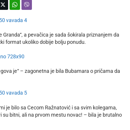
 Granda“, a pevačica je sada šokirala priznanjem da
ki format ukoliko dobije bolju ponudu.
egova je“ – zagonetna je bila Bubamara o pričama da
 mi je bilo sa Cecom Ražnatović i sa svim kolegama,
i su bitni, ali na prvom mestu novac! – bila je brutalno