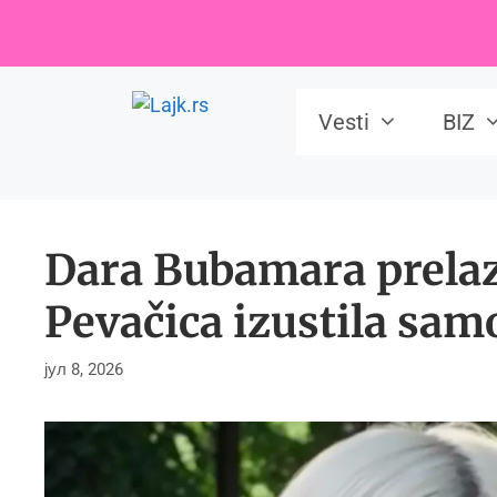
Skip
to
content
Vesti
BIZ
Dara Bubamara prelaz
Pevačica izustila sam
јул 8, 2026