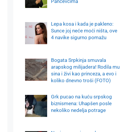
Pančevcima
Lepa kosa i kada je pakleno:
Sunce joj neće moći ništa, ove
4 navike sigurno pomažu
Bogata Srpkinja smuvala
arapskog milijadera! Rodila mu
sina i živi kao princeza, a evo i
koliko dnevno troši (FOTO)
Grk pucao na kuću srpskog
biznismena: Uhapšen posle
nekoliko nedelja potrage