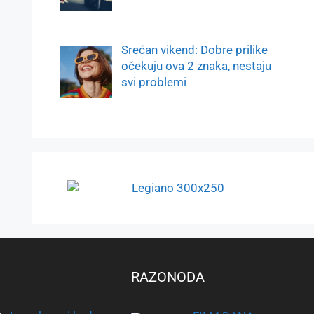
Srećan vikend: Dobre prilike
očekuju ova 2 znaka, nestaju
svi problemi
RAZONODA