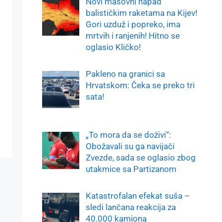
Novi masovni napad
balističkim raketama na Kijev!
Gori uzduž i popreko, ima
mrtvih i ranjenih! Hitno se
oglasio Kličko!
Pakleno na granici sa
Hrvatskom: Čeka se preko tri
sata!
„To mora da se doživi“:
Obožavali su ga navijači
Zvezde, sada se oglasio zbog
utakmice sa Partizanom
Katastrofalan efekat suša –
sledi lančana reakcija za
40.000 kamiona