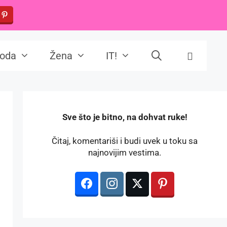
oda
Žena
IT!
️Sve što je bitno, na dohvat ruke!
Čitaj, komentariši i budi uvek u toku sa
najnovijim vestima.