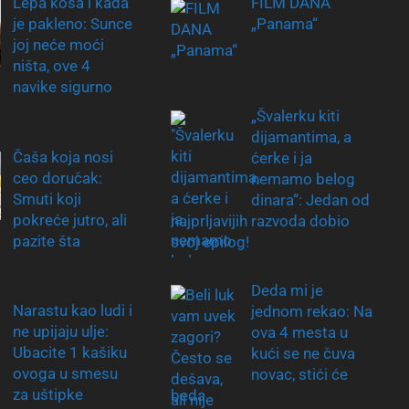
Lepa kosa i kada
FILM DANA
je pakleno: Sunce
„Panama“
joj neće moći
ništa, ove 4
navike sigurno
„Švalerku kiti
dijamantima, a
Čaša koja nosi
ćerke i ja
ceo doručak:
nemamo belog
Smuti koji
dinara“: Jedan od
pokreće jutro, ali
najprljavijih razvoda dobio
pazite šta
svoj epilog!
Deda mi je
Narastu kao ludi i
jednom rekao: Na
ne upijaju ulje:
ova 4 mesta u
Ubacite 1 kašiku
kući se ne čuva
ovoga u smesu
novac, stići će
za uštipke
beda