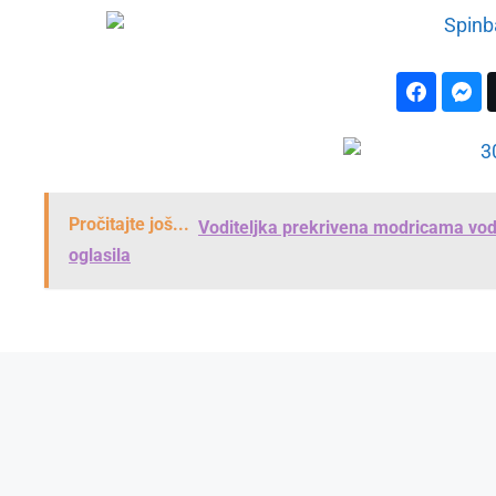
Pročitajte još...
Voditeljka prekrivena modricama vod
oglasila