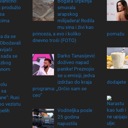
zvanično:
Bogata Srpkinja
 produžio
smuvala
sa
arapskog
cima
milijadera! Rodila
mu sina i živi kao
princeza, a evo i koliko
pomažu
a da se
dnevno troši (FOTO)
 Obožavali
vijači
Darko Tanasijević
 sada se
doživeo napad
 zbog
panike! Preznojio
zanom
se u emisiji, jedva
izdržao do kraja
dodajete
olu
programa: „Grčio sam se
 sa
ceo“
ne“: Rusi
po vezistu
Voditeljka posle
belih
25 godina
napustila