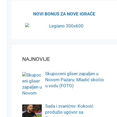
NOVI BONUS ZA NOVE IGRAČE
NAJNOVIJE
Skupoceni gliser zapaljen u
Novom Pazaru: Mladić skočio
u vodu (FOTO)
Sada i zvanično: Koković
produžio ugovor sa