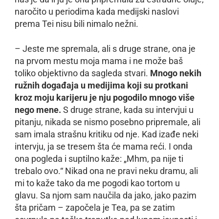
naročito u periodima kada medijski naslovi
prema Tei nisu bili nimalo nežni.
– Jeste me spremala, ali s druge strane, ona je
na prvom mestu moja mama i ne može baš
toliko objektivno da sagleda stvari.
Mnogo nekih
ružnih događaja u medijima koji su protkani
kroz moju karijeru je nju pogodilo mnogo više
nego mene.
S druge strane, kada su intervjui u
pitanju, nikada se nismo posebno pripremale, ali
sam imala strašnu kritiku od nje. Kad izađe neki
intervju, ja se tresem šta će mama reći. I onda
ona pogleda i suptilno kaže: „Mhm, pa nije ti
trebalo ovo.“ Nikad ona ne pravi neku dramu, ali
mi to kaže tako da me pogodi kao tortom u
glavu. Sa njom sam naučila da jako, jako pazim
šta pričam – započela je Tea, pa se zatim