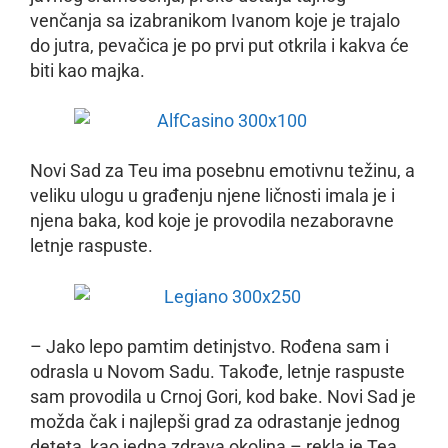
venčanja sa izabranikom Ivanom koje je trajalo
do jutra, pevačica je po prvi put otkrila i kakva će
biti kao majka.
Novi Sad za Teu ima posebnu emotivnu težinu, a
veliku ulogu u građenju njene ličnosti imala je i
njena baka, kod koje je provodila nezaboravne
letnje raspuste.
– Jako lepo pamtim detinjstvo. Rođena sam i
odrasla u Novom Sadu. Takođe, letnje raspuste
sam provodila u Crnoj Gori, kod bake. Novi Sad je
možda čak i najlepši grad za odrastanje jednog
deteta, kao jedna zdrava okolina – rekla je Tea.