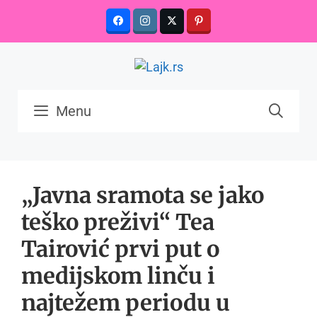
Skip
to
content
Menu
„Javna sramota se jako
teško preživi“ Tea
Tairović prvi put o
medijskom linču i
najtežem periodu u