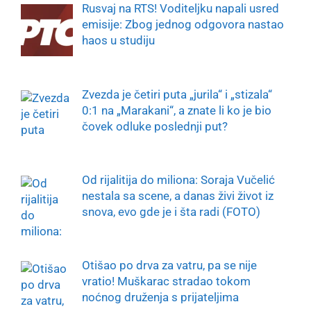
Rusvaj na RTS! Voditeljku napali usred
emisije: Zbog jednog odgovora nastao
haos u studiju
Zvezda je četiri puta „jurila“ i „stizala“
0:1 na „Marakani“, a znate li ko je bio
čovek odluke poslednji put?
Od rijalitija do miliona: Soraja Vučelić
nestala sa scene, a danas živi život iz
snova, evo gde je i šta radi (FOTO)
Otišao po drva za vatru, pa se nije
vratio! Muškarac stradao tokom
noćnog druženja s prijateljima