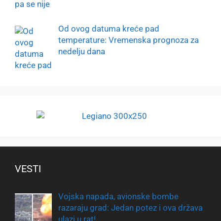
Od ovog datuma kreće pad
temperature: Vremenska prognoza za
nedelju dana
VESTI
Vojska napada, avionske bombe
razaraju grad: Jedan potez i ova država
ulazi u rat!