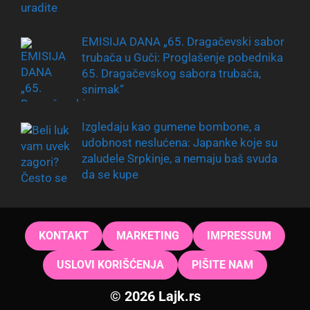
EMISIJA DANA „65. Dragačevski sabor
trubača u Guči: Proglašenje pobednika
65. Dragačevskog sabora trubača,
snimak“
Izgledaju kao gumene bombone, a
udobnost neslućena: Japanke koje su
zaludele Srpkinje, a nemaju baš svuda
da se kupe
KONTAKT
MARKETING
IMPRESSUM
USLOVI KORIŠĆENJA
PIŠITE NAM
© 2026 Lajk.rs