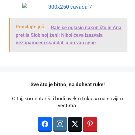
Pročitajte još...
Rale se oglasio nakon što je Ana
pretila Slobinoj ženi: Nikolićeva izazvala
nezapamćeni skandal, a on van sebe
️Sve što je bitno, na dohvat ruke!
Čitaj, komentariši i budi uvek u toku sa najnovijim
vestima.