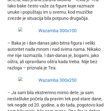
Iako bake često važe za figure koje razmaze
unuke i popuštaju im u svemu, kod muzičke
zvezde je situacija bila potpuno drugačija.
– Baka je i dan-danas jako bitna figura i veliki
autoritet nada mnom i nad svima nama. Nikako
me nije razmazila. I dan-danas je, bogami, jako
oštra, ali opravdano oštra kada treba. Nije bez
razloga – priznala je Tea.
– Ja sam bila ekstremno mirno dete, ja sam
nestašluke počela da pravim tek pod stare dane,
tek negde od 20. godine, a do tada, pogotovo kad