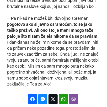
osvrnula na teške trenutke pod lupom javnosti i
brutalne naslove koji su joj nanosili ozbiljan bol.
– Pa nikad ne možeš biti dovoljno spreman,
pogotovo ako si javno osramoćen, to se jako
teško preživi. Ali ono što je meni mnogo teže
palo je što nisam želela nikome da se pravdam.
I dan-danas ne želim nikome da se pravdam, niti
da pričam neke pozadine toga, prosto želim da
to zauvek zadržim za sebe. Onda ljudi, ne znajući
tvoju stranu priče, sami formiraju mišljenje o tebi
kao osobi. Mislim da sam mnogo puta nekako
pogrešno shvaćena i doživljena, ali bože moj, ja
samu sebe objašnjavam kroz svoju muziku –
zaključila je Tea za Alo!