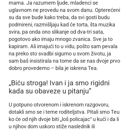
mama. Ja razumem ljude, mladenci se
uglavnom ne provedu na svom danu. Opterećeni
su da sve bude kako treba, da svi gosti budu
podmireni, razmišljaju kad će torta, šta muzika
svira, pa onda ono slikanje od dva-tri sata,
pogotovo ako imaju mnogo zvanica. Sve ja to
kapiram. Ali imajući to u vidu, pošto sam pevala
na preko sto svadbi sigurno u svom životu, ja
sam baš insistirala na tome da se nas dvoje prvo
dobro provedemo – bila je iskrena Tea.
„Biću stroga! Ivan i ja smo rigidni
kada su obaveze u pitanju“
U potpuno otvorenom i iskrenom razgovoru,
dotakli smo se i teme roditeljstva. Pitali smo Teu
ko će od njih dvoje biti „loš policajac“ u kući i da li
u njihov dom uskoro stiže naslednik ili