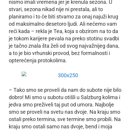
nismo imali vremena jer je krenula sezona. U
stvari, sezona nikad nije ni prestala, ali to
planiramo i to će biti stvarno za onaj najuži krug
od maksimalno desetoro ljudi. Ali nećemo vam
reći kada – rekla je Tea, koja s obzirom na to da
je tokom karijere pevala na preko stotinu svadbi
je tačno znala šta želi od svog najvažnijeg dana,
a to je bio vrhunski provod, bez formalnosti i
opterećenja protokolima.
– Tako smo se proveli da nam do subote nije bilo
dobro! Mi smo u subotu otišli u Salzburg kolima i
jedva smo preživeli taj put od umora. Najbolje
smo se proveli na svetu nas dvoje. Na kraju smo
ostali preko termina, sve termine smo probili. Na
kraju smo ostali samo nas dvoje, bend i moja