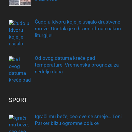
Čudo u Idvoru koje je usijalo društvene
mreže: Ušetala je u hram odmah nakon
liturgije!
Od ovog datuma kreće pad
temperature: Vremenska prognoza za
nedelju dana
SPORT
Igrači mu beže, ceo sve se smeje… Toni
Parker blizu ogromne odluke