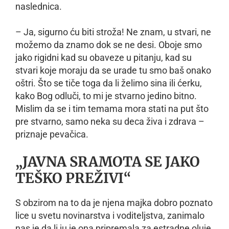
naslednica.
– Ja, sigurno ću biti stroža! Ne znam, u stvari, ne
možemo da znamo dok se ne desi. Oboje smo
jako rigidni kad su obaveze u pitanju, kad su
stvari koje moraju da se urade tu smo baš onako
oštri. Što se tiče toga da li želimo sina ili ćerku,
kako Bog odluči, to mi je stvarno jedino bitno.
Mislim da se i tim temama mora stati na put što
pre stvarno, samo neka su deca živa i zdrava –
priznaje pevačica.
„JAVNA SRAMOTA SE JAKO
TEŠKO PREŽIVI“
S obzirom na to da je njena majka dobro poznato
lice u svetu novinarstva i voditeljstva, zanimalo
nas je da li ju je ona pripremala za estradne oluje,