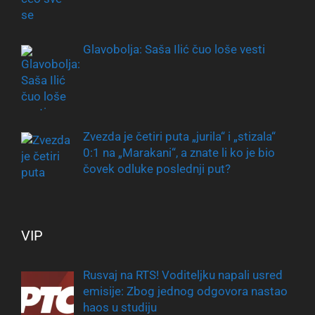
Glavobolja: Saša Ilić čuo loše vesti
Zvezda je četiri puta „jurila“ i „stizala“
0:1 na „Marakani“, a znate li ko je bio
čovek odluke poslednji put?
VIP
Rusvaj na RTS! Voditeljku napali usred
emisije: Zbog jednog odgovora nastao
haos u studiju