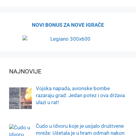
NOVI BONUS ZA NOVE IGRAČE
NAJNOVIJE
Vojska napada, avionske bombe
razaraju grad: Jedan potez i ova država
ulazi u rat!
Čudo u Idvoru koje je usijalo društvene
mreže: Ušetala je u hram odmah nakon