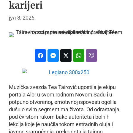
karijeri
јул 8, 2026
Muzička zvezda Tea Tairović ugostila je ekipu
portala Alo! u svom rodnom Novom Sadu i u
potpuno otvorenoj, emotivnoj ispovesti ogolila
dušu o svim segmentima života. Od odrastanja
pod čvrstom rukom bake autoriteta i bolnih
lekcija koje je naučila tokom estradnih oluja i
javnog sramoćenja, preko detalja tajnog