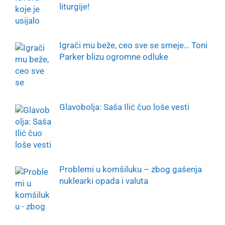
liturgije!
Igrači mu beže, ceo sve se smeje… Toni
Parker blizu ogromne odluke
Glavobolja: Saša Ilić čuo loše vesti
Problemi u komšiluku – zbog gašenja
nuklearki opada i valuta