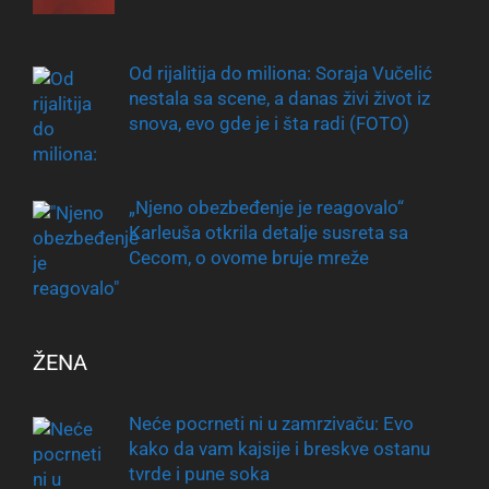
Od rijalitija do miliona: Soraja Vučelić
nestala sa scene, a danas živi život iz
snova, evo gde je i šta radi (FOTO)
„Njeno obezbeđenje je reagovalo“
Karleuša otkrila detalje susreta sa
Cecom, o ovome bruje mreže
ŽENA
Neće pocrneti ni u zamrzivaču: Evo
kako da vam kajsije i breskve ostanu
tvrde i pune soka