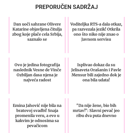
PREPORUČEN SADRŽAJ
Dan uoči sahrane Olivere
Voditeljka RTS-a dala otkaz,
Katarine objavljena čitulja
pa razvezala jezik! Otkrila
zbog koje plače cela Srbija,
ono što niko nije znao o
saznalo se
Javnom servisu
Ovo je jedina fotografija
Isplivao dokaz da su
naslednik Vesne de Vinče
Jelisaveta Orašanin i Pavle
Ozbiljan dasa njena je
Mensur bili zajedno dok je
najveća radost
ona bila udata!
Emina Jahović nije bila na
"Da nije žene, bio bih
bratovoj svadbi! Snaja
mrtav!": Slavni pevač jeo
promenila veru, a evo u
ribu dva puta dnevno
kakvim je odnosima sa
pevačicom