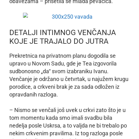
obavezama – prisetila se mlada pevačica.
DETALJI INTIMNOG VENČANJA
KOJE JE TRAJALO DO JUTRA
Prekretnica na privatnom planu dogodila se
upravo u Novom Sadu, gde je Tea izgovorila
sudbonosno „da“ svom izabraniku Ivanu.
Venčanje je održano u četvrtak, u najužem krugu
porodice, a crkveni brak je za sada odložen iz
opravdanih razloga.
– Nismo se venčali još uvek u crkvi zato što je u
tom momentu kada smo imali svadbu bila
nedelja posle Uskrsa, a to valjda ne bi trebalo po
nekim crkvenim pravilima. Iz tog razloga posle