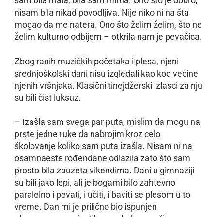
sam bila mala, bila sam mirna. Ono što je dobro,
nisam bila nikad povodljiva. Nije niko ni na šta
mogao da me natera. Ono što želim želim, što ne
želim kulturno odbijem – otkrila nam je pevačica.
Zbog ranih muzičkih početaka i plesa, njeni
srednjoškolski dani nisu izgledali kao kod većine
njenih vršnjaka. Klasični tinejdžerski izlasci za nju
su bili čist luksuz.
– Izašla sam svega par puta, mislim da mogu na
prste jedne ruke da nabrojim kroz celo
školovanje koliko sam puta izašla. Nisam ni na
osamnaeste rođendane odlazila zato što sam
prosto bila zauzeta vikendima. Dani u gimnaziji
su bili jako lepi, ali je bogami bilo zahtevno
paralelno i pevati, i učiti, i baviti se plesom u to
vreme. Dan mi je prilično bio ispunjen