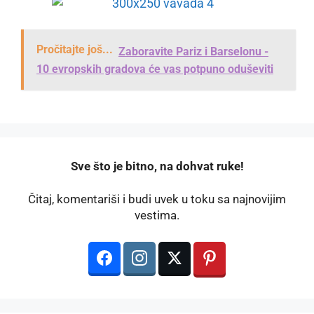
Pročitajte još...
Zaboravite Pariz i Barselonu -
10 evropskih gradova će vas potpuno oduševiti
️Sve što je bitno, na dohvat ruke!
Čitaj, komentariši i budi uvek u toku sa najnovijim
vestima.