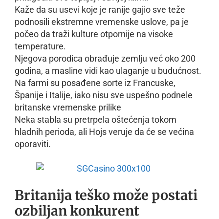
Kaže da su usevi koje je ranije gajio sve teže
podnosili ekstremne vremenske uslove, pa je
počeo da traži kulture otpornije na visoke
temperature.
Njegova porodica obrađuje zemlju već oko 200
godina, a masline vidi kao ulaganje u budućnost.
Na farmi su posađene sorte iz Francuske,
Španije i Italije, iako nisu sve uspešno podnele
britanske vremenske prilike
Neka stabla su pretrpela oštećenja tokom
hladnih perioda, ali Hojs veruje da će se većina
oporaviti.
Britanija teško može postati
ozbiljan konkurent