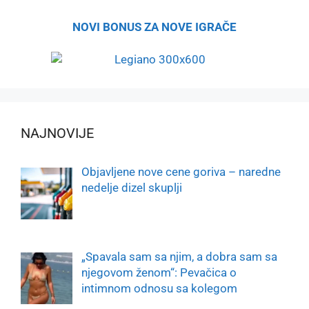
NOVI BONUS ZA NOVE IGRAČE
NAJNOVIJE
Objavljene nove cene goriva – naredne
nedelje dizel skuplji
„Spavala sam sa njim, a dobra sam sa
njegovom ženom“: Pevačica o
intimnom odnosu sa kolegom