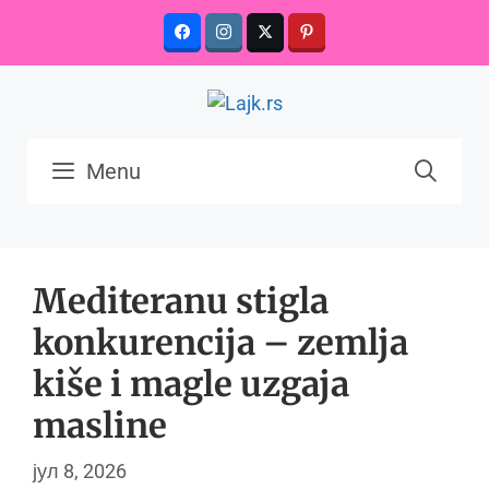
Skip
to
content
Menu
Mediteranu stigla
konkurencija – zemlja
kiše i magle uzgaja
masline
јул 8, 2026