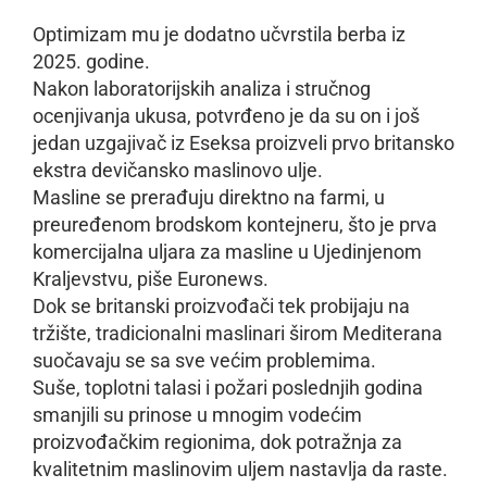
Optimizam mu je dodatno učvrstila berba iz
2025. godine.
Nakon laboratorijskih analiza i stručnog
ocenjivanja ukusa, potvrđeno je da su on i još
jedan uzgajivač iz Eseksa proizveli prvo britansko
ekstra devičansko maslinovo ulje.
Masline se prerađuju direktno na farmi, u
preuređenom brodskom kontejneru, što je prva
komercijalna uljara za masline u Ujedinjenom
Kraljevstvu, piše Euronews.
Dok se britanski proizvođači tek probijaju na
tržište, tradicionalni maslinari širom Mediterana
suočavaju se sa sve većim problemima.
Suše, toplotni talasi i požari poslednjih godina
smanjili su prinose u mnogim vodećim
proizvođačkim regionima, dok potražnja za
kvalitetnim maslinovim uljem nastavlja da raste.