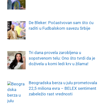
De Bleker: Počastvovan sam što ću
raditi u Fudbalskom savezu Srbije
Tri dana provela zarobljena u
sopstvenom telu: Ono što tvrdi da je
doživela u komi ledi krv u žilama!
Beogradska berza u julu prometovala
22,5 miliona evra – BELEX sentiment
zabeležio rast vrednosti