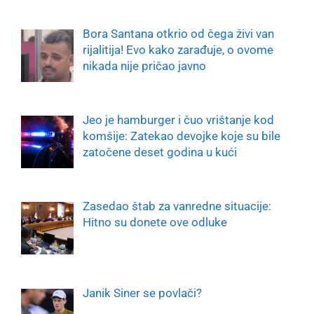
Bora Santana otkrio od čega živi van
rijalitija! Evo kako zarađuje, o ovome
nikada nije pričao javno
Jeo je hamburger i čuo vrištanje kod
komšije: Zatekao devojke koje su bile
zatočene deset godina u kući
Zasedao štab za vanredne situacije:
Hitno su donete ove odluke
Janik Siner se povlači?