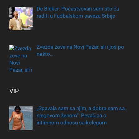
De Bleker: Počastvovan sam što ću
raditi u Fudbalskom savezu Srbije
Zvezda zove na Novi Pazar, ali i još po
nešto…
VIP
„Spavala sam sa njim, a dobra sam sa
njegovom ženom“: Pevačica o
intimnom odnosu sa kolegom