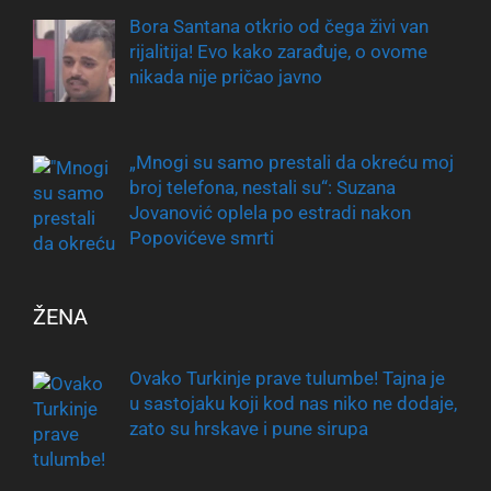
Bora Santana otkrio od čega živi van
rijalitija! Evo kako zarađuje, o ovome
nikada nije pričao javno
„Mnogi su samo prestali da okreću moj
broj telefona, nestali su“: Suzana
Jovanović oplela po estradi nakon
Popovićeve smrti
ŽENA
Ovako Turkinje prave tulumbe! Tajna je
u sastojaku koji kod nas niko ne dodaje,
zato su hrskave i pune sirupa