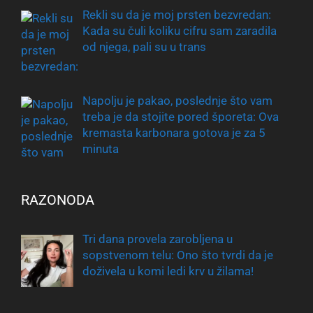
Rekli su da je moj prsten bezvredan:
Kada su čuli koliku cifru sam zaradila
od njega, pali su u trans
Napolju je pakao, poslednje što vam
treba je da stojite pored šporeta: Ova
kremasta karbonara gotova je za 5
minuta
RAZONODA
Tri dana provela zarobljena u
sopstvenom telu: Ono što tvrdi da je
doživela u komi ledi krv u žilama!