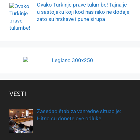
Ovako Turkinje prave tulumbe! Tajna je
u sastojaku koji kod nas niko ne dodaje,
zato su hrskave i pune sirupa
VESTI
Zasedao štab za vanredne situacije:
Hitno su donete ove odluke