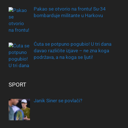
Pakao se otvorio na frontu! Su-34
bombarduje militante u Harkovu
Ćuta se potpuno pogubio! U tri dana
davao različite izjave – ne zna koga
podržava, a na koga se ljuti!
SPORT
Janik Siner se povlači?