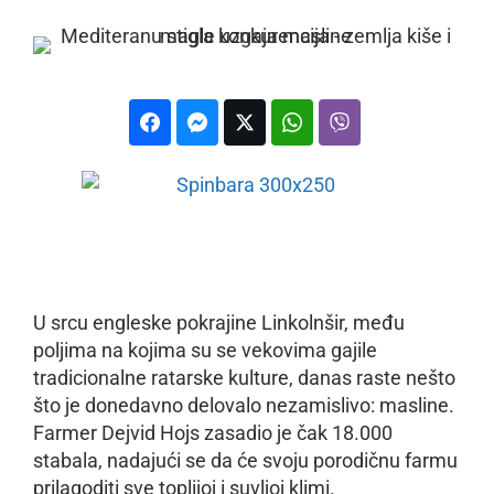
U srcu engleske pokrajine Linkolnšir, među
poljima na kojima su se vekovima gajile
tradicionalne ratarske kulture, danas raste nešto
što je donedavno delovalo nezamislivo: masline.
Farmer Dejvid Hojs zasadio je čak 18.000
stabala, nadajući se da će svoju porodičnu farmu
prilagoditi sve toplijoj i suvljoj klimi.