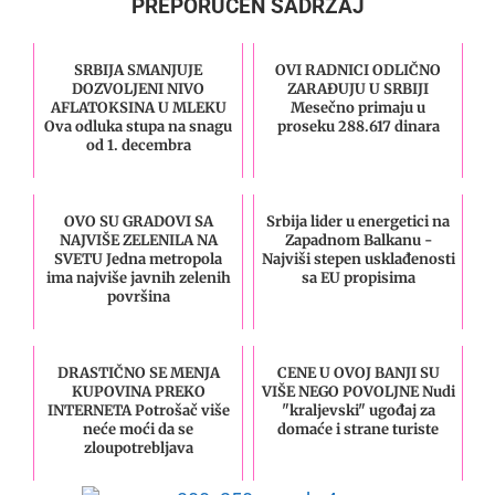
PREPORUČEN SADRŽAJ
SRBIJA SMANJUJE
OVI RADNICI ODLIČNO
DOZVOLJENI NIVO
ZARAĐUJU U SRBIJI
AFLATOKSINA U MLEKU
Mesečno primaju u
Ova odluka stupa na snagu
proseku 288.617 dinara
od 1. decembra
OVO SU GRADOVI SA
Srbija lider u energetici na
NAJVIŠE ZELENILA NA
Zapadnom Balkanu -
SVETU Jedna metropola
Najviši stepen usklađenosti
ima najviše javnih zelenih
sa EU propisima
površina
DRASTIČNO SE MENJA
CENE U OVOJ BANJI SU
KUPOVINA PREKO
VIŠE NEGO POVOLJNE Nudi
INTERNETA Potrošač više
"kraljevski" ugođaj za
neće moći da se
domaće i strane turiste
zloupotrebljava