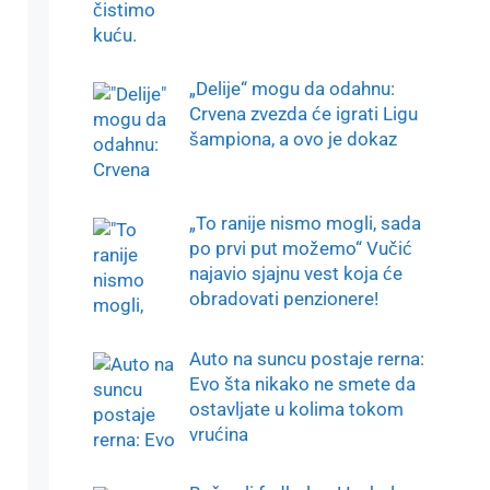
„Delije“ mogu da odahnu:
Crvena zvezda će igrati Ligu
šampiona, a ovo je dokaz
„To ranije nismo mogli, sada
po prvi put možemo“ Vučić
najavio sjajnu vest koja će
obradovati penzionere!
Auto na suncu postaje rerna:
Evo šta nikako ne smete da
ostavljate u kolima tokom
vrućina