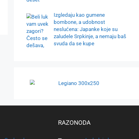
Izgledaju kao gumene
bombone, a udobnost
neslućena: Japanke koje su
zaludele Srpkinje, a nemaju baš
svuda da se kupe
RAZONODA