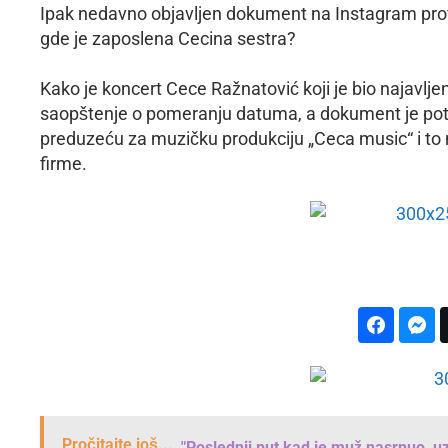
Ipak nedavno objavljen dokument na Instagram prof
gde je zaposlena Cecina sestra?
Kako je koncert Cece Ražnatović koji je bio najavlje
saopštenje o pomeranju datuma, a dokument je potpi
preduzeću za muzičku produkciju „Ceca music“ i to n
firme.
Pročitajte još...
"Poslednji put kad je muž nasrnuo, uze