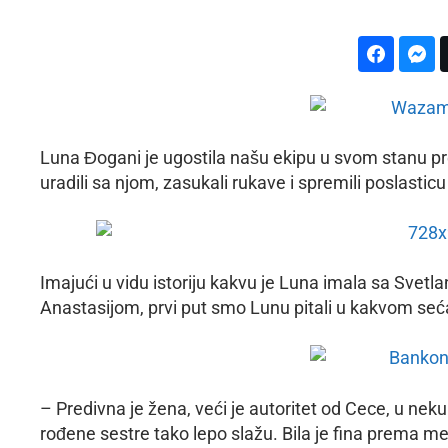
Luna Đogani je ugostila našu ekipu u svom stanu pr
uradili sa njom, zasukali rukave i spremili poslastic
Imajući u vidu istoriju kakvu je Luna imala sa Sv
Anastasijom, prvi put smo Lunu pitali u kakvom sećanj
– Predivna je žena, veći je autoritet od Cece, u neku
rođene sestre tako lepo slažu. Bila je fina prema men