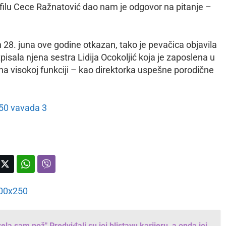
ilu Cece Ražnatović dao nam je odgovor na pitanje –
n 28. juna ove godine otkazan, tako je pevačica objavila
sala njena sestra Lidija Ocokoljić koja je zaposlena u
a visokoj funkciji – kao direktorka uspešne porodične
la sam nož" Predviđali su joj blistavu karijeru, a onda joj