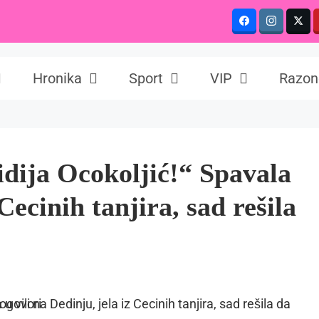
Hronika
Sport
VIP
Razon
idija Ocokoljić!“ Spavala
 Cecinih tanjira, sad rešila