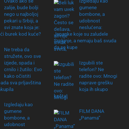
Ovako ako se
Izgledaju kao
zalije, bude bolji
gumene
nego u najboljoj
bombone, a
pekari u Srbiji, a
udobnost
svi znate koja je:
neslućena:
ći burek kod kuće?
Japanke koje su zaludele
Srpkinje, a nemaju baš svuda
da se kupe
Ne treba da
stružete, ovo sve
izjede, spada i
Izgubili ste
crnilo i žutilo: Evo
telefon? Ne
kako očistiti
radite ovo: Mnogi
pada sva prljavština
naprave grešku
akupila
koja ih skupo
košta!
Izgledaju kao
gumene
FILM DANA
bombone, a
„Panama“
udobnost