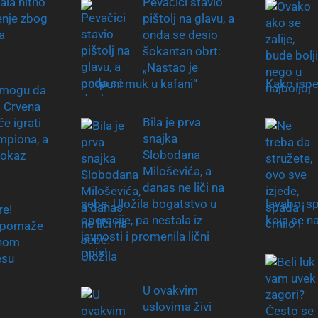
ala hitno
Pevačici stavio
nje zbog
pištolj na glavu, a
a
onda se desio
šokantan obrt:
„Nastao je
potpuni muk u kafani“
Kako ispe
“ mogu da
 Crvena
Bila je prva
e igrati
snajka
mpiona, a
Slobodana
dokaz
Miloševića, a
danas ne liči na
sebe: Uložila bogatstvo u
lavabo, s
re!
operacije, pa nestala iz
koja se n
a pomaže
javnosti i promenila lični
anom
opis!
esu
U ovakvim
uslovima živi