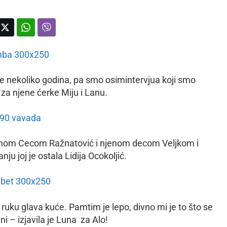
e nekoliko godina, pa smo osimintervjua koji smo
u za njene ćerke Miju i Lanu.
etlanom Cecom Ražnatović i njenom decom Veljkom i
u joj je ostala Lidija Ocokoljić.
 ruku glava kuće. Pamtim je lepo, divno mi je to što se
i – izjavila je Luna za Alo!