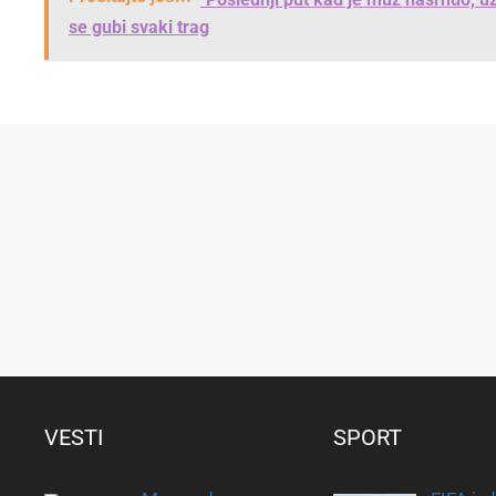
se gubi svaki trag
VESTI
SPORT