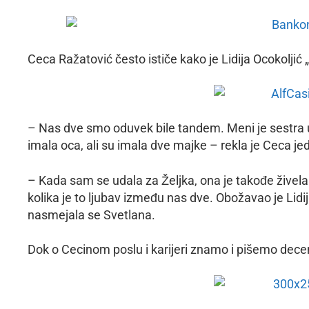
Ceca Ražatović često ističe kako je Lidija Ocokoljić
– Nas dve smo oduvek bile tandem. Meni je sestra 
imala oca, ali su imala dve majke – rekla je Ceca j
– Kada sam se udala za Željka, ona je takođe živela
kolika je to ljubav između nas dve. Obožavao je Lidi
nasmejala se Svetlana.
Dok o Cecinom poslu i karijeri znamo i pišemo dece