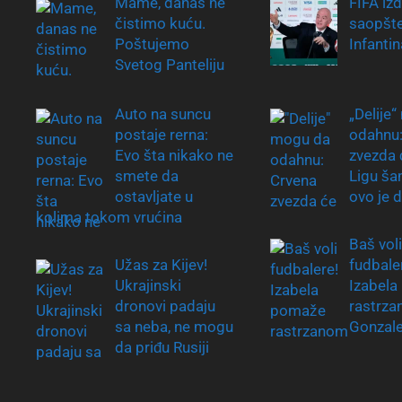
Mame, danas ne
FIFA izd
čistimo kuću.
saopšte
Poštujemo
Infantin
Svetog Panteliju
Auto na suncu
„Delije
postaje rerna:
odahnu:
Evo šta nikako ne
zvezda ć
smete da
Ligu ša
ostavljate u
ovo je 
kolima tokom vrućina
Baš voli
Užas za Kijev!
fudbale
Ukrajinski
Izabel
dronovi padaju
rastrz
sa neba, ne mogu
Gonzal
da priđu Rusiji