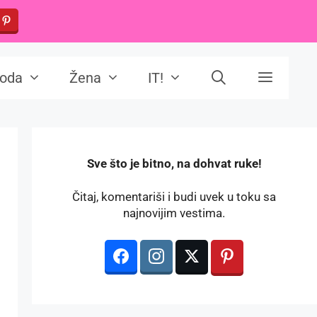
oda
Žena
IT!
️Sve što je bitno, na dohvat ruke!
Čitaj, komentariši i budi uvek u toku sa
najnovijim vestima.