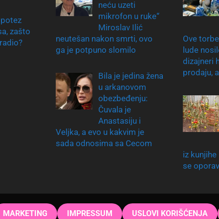
neću uzeti
mikrofon u ruke“
 potez
Miroslav Ilić
sa, zašto
neutešan nakon smrti, ovo
Ove torbe
uradio?
ga je potpuno slomilo
lude nosi
dizajneri 
prodaju, 
Bila je jedina žena
u arkanovom
obezbeđenju:
Čuvala je
Anastasiju i
Veljka, a evo u kakvim je
sada odnosima sa Cecom
iz kunjihe
se opora
MARKETING
IMPRESSUM
USLOVI KORIŠĆENJA