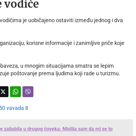
e vodiče
odičima je uobičajeno ostaviti između jednog i dva
nizaciju, korisne informacije i zanimljive priče koje
 obaveza, u mnogim situacijama smatra se lepim
zuje poštovanje prema ljudima koji rade u turizmu.
e zaljubila u drugog čoveka: Mislila sam da mi se to