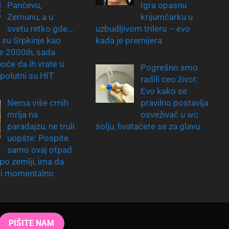
Pančevu,
Igra opasnu
Zemunu, a u
krijumčarku u
svetu retko gde…
uzbudljivom trileru – evo
 su Srpkinje kao
kada je premijera
le 2000ih, sada
hoće da ih vrate u
Pogrešno smo
apolutni su HIT
radili ceo život:
Evo kako se
Nema više crnih
pravilno postavlja
mrlja na
osveživač u wc
paradajzu, ne truli
šolju, hvataćete se za glavu
uopšte: Pospite
samo ovaj otpad
 po zemlji, ima da
vi momentalno
PIŠITE NAM