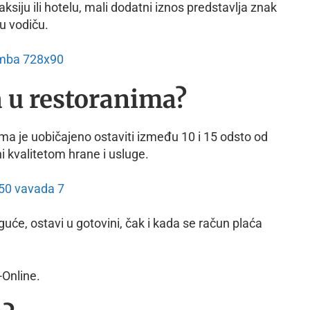
ksiju ili hotelu, mali dodatni iznos predstavlja znak
u vodiču.
a u restoranima?
 je uobičajeno ostaviti između 10 i 15 odsto od
 kvalitetom hrane i usluge.
uće, ostavi u gotovini, čak i kada se račun plaća
-Online.