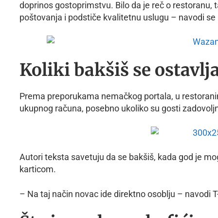
doprinos gostoprimstvu. Bilo da je reč o restoranu, ta
poštovanja i podstiče kvalitetnu uslugu – navodi se 
Koliki bakšiš se ostavlj
Prema preporukama nemačkog portala, u restoranima
ukupnog računa, posebno ukoliko su gosti zadovoljni
Autori teksta savetuju da se bakšiš, kada god je mog
karticom.
– Na taj način novac ide direktno osoblju – navodi T