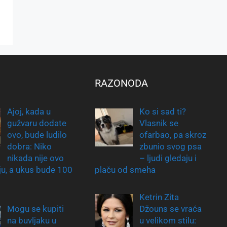
RAZONODA
Ajoj, kada u
Ko si sad ti?
gužvaru dodate
Vlasnik se
ovo, bude ludilo
ofarbao, pa skroz
dobra: Niko
zbunio svog psa
nikada nije ovo
– ljudi gledaju i
nju, a ukus bude 100
plaču od smeha
Ketrin Zita
Mogu se kupiti
Džouns se vraća
na buvljaku u
u velikom stilu: