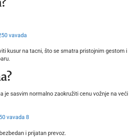
a?
viti kusur na tacni, što se smatra pristojnim gestom i
aru.
ma?
da je sasvim normalno zaokružiti cenu vožnje na veći
bezbedan i prijatan prevoz.