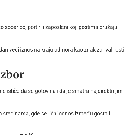
 sobarice, portiri i zaposleni koji gostima pružaju
jedan veći iznos na kraju odmora kao znak zahvalnosti
izbor
ne ističe da se gotovina i dalje smatra najdirektnijim
 sredinama, gde se lični odnos između gosta i