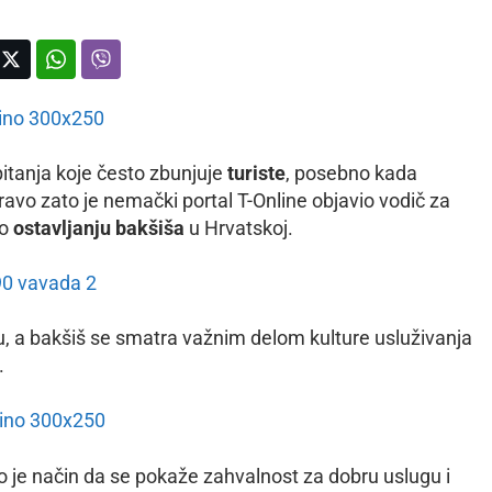
pitanja koje često zbunjuje
turiste
, posebno kada
ravo zato je nemački portal T-Online objavio vodič za
 o
ostavljanju bakšiša
u Hrvatskoj.
, a bakšiš se smatra važnim delom kulture usluživanja
.
 je način da se pokaže zahvalnost za dobru uslugu i