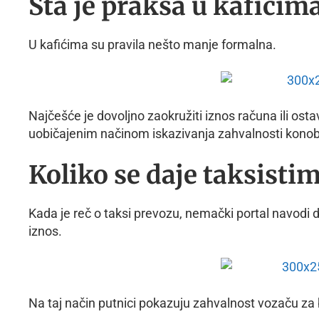
Šta je praksa u kafićim
U kafićima su pravila nešto manje formalna.
Najčešće je dovoljno zaokružiti iznos računa ili osta
uobičajenim načinom iskazivanja zahvalnosti konob
Koliko se daje taksisti
Kada je reč o taksi prevozu, nemački portal navodi 
iznos.
Na taj način putnici pokazuju zahvalnost vozaču za 