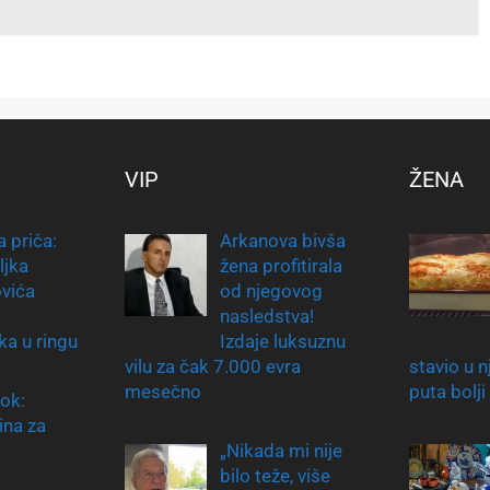
VIP
ŽENA
 priča:
Arkanova bivša
ljka
žena profitirala
vića
od njegovog
nasledstva!
ka u ringu
Izdaje luksuznu
vilu za čak 7.000 evra
stavio u 
mesečno
puta bolji
ok:
na za
„Nikada mi nije
bilo teže, više