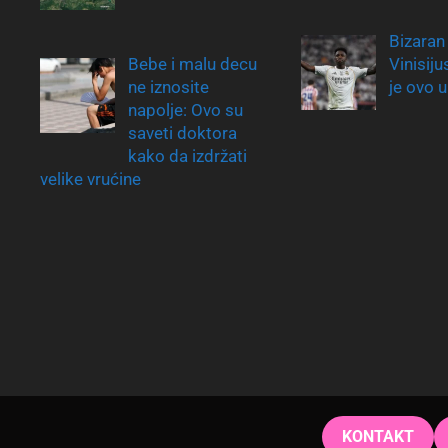
Bizaran
Bebe i malu decu
Vinisiju
ne iznosite
je ovo 
napolje: Ovo su
saveti doktora
kako da izdržati
velike vrućine
KONTAKT