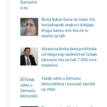
Bivša ljubav kuca na vrata: Ovi
horoskopski znakovi dobijaju
drugu šansu, evo šta će to
značiti za njih
Arkanova bivša žena profitirala
od njegovog nasledstva! Izdaje
luksuznu vilu za čak 7.000 evra
mesečno
Težak udes u Zemunu:
Motociklista i suvozač završili
na VMA