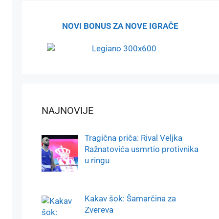
NOVI BONUS ZA NOVE IGRAČE
NAJNOVIJE
Tragična priča: Rival Veljka
Ražnatovića usmrtio protivnika
u ringu
Kakav šok: Šamarčina za
Zvereva