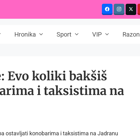
Hronika
Sport
VIP
Razon
e: Evo koliki bakšiš
barima i taksistima na