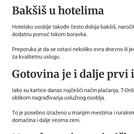
Bakšiš u hotelima
Hotelsko osoblje takođe često dobija bakšiš, naročito
dodatnu pomoć tokom boravka.
Preporuka je da se ostavi nekoliko evra dnevno ili 
za kvalitetnu uslugu.
Gotovina je i dalje prvi 
Iako su kartice danas najčešći način plaćanja, T-Onli
oblikom nagrađivanja uslužnog osoblja.
To je posebno izraženo u manjim mestima i ruralnim
domaćina i dalje veoma ceni.