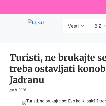
Skip
to
content
Vesti
BIZ
Turisti, ne brukajte s
treba ostavljati kono
Jadranu
јун 8, 2026