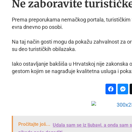
Ne zaboravite turističk
Prema preporukama nemačkog portala, turističkim v
evra dnevno po osobi.
Na taj način gosti mogu da pokažu zahvalnost za orga
su deo turističkih obilazaka.
Iako ostavljanje bakšiša u Hrvatskoj nije zakonska
gestom kojim se nagrađuje kvalitetna usluga i poka
Pročitajte još...
Udala sam se iz ljubavi, a onda sam s