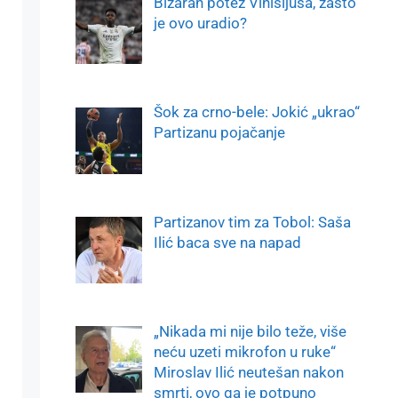
Bizaran potez Vinisijusa, zašto
je ovo uradio?
Šok za crno-bele: Jokić „ukrao“
Partizanu pojačanje
Partizanov tim za Tobol: Saša
Ilić baca sve na napad
„Nikada mi nije bilo teže, više
neću uzeti mikrofon u ruke“
Miroslav Ilić neutešan nakon
smrti, ovo ga je potpuno