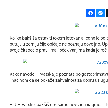
Koliko bakšiša ostaviti tokom letovanja jedno je od 
putuju u zemlju čije običaje ne poznaju dovoljno. Up
svoje čitaoce o pravilima i očekivanjima kada je reč
Kako navode, Hrvatska je poznata po gostoprimstvu
i načinom da se pokaže zahvalnost za dobru uslugu
– U Hrvatskoj bakšiš nije samo novčana nagrada. To