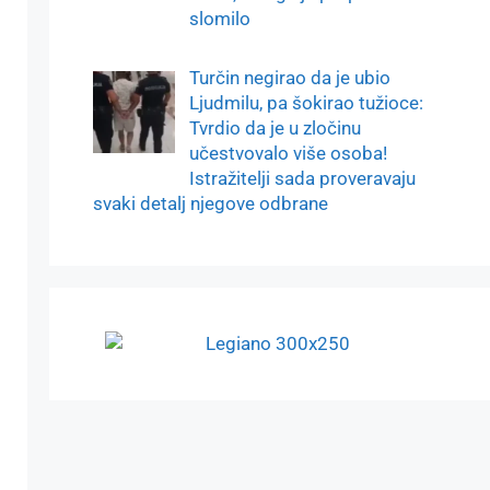
slomilo
Turčin negirao da je ubio
Ljudmilu, pa šokirao tužioce:
Tvrdio da je u zločinu
učestvovalo više osoba!
Istražitelji sada proveravaju
svaki detalj njegove odbrane