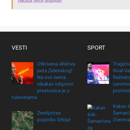
nikada neće dogoditi
VESTI
SPORT
Otkrivena Ahilova
Tragična
peta Zelenskog!
Rival Ve
Na ovo nema
Ražnato
nikakav odgovor,
usmrtio
prestonica je u
protivni
ruševinama
Kakav š
Zemljotres
Šamarči
pogodio Srbiju!
Zvereva