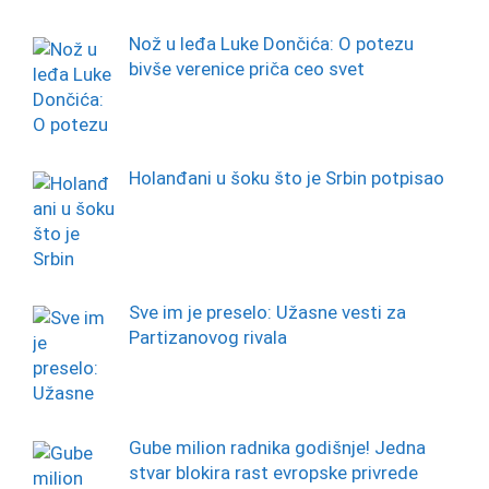
Nož u leđa Luke Dončića: O potezu
bivše verenice priča ceo svet
Holanđani u šoku što je Srbin potpisao
Sve im je preselo: Užasne vesti za
Partizanovog rivala
Gube milion radnika godišnje! Jedna
stvar blokira rast evropske privrede