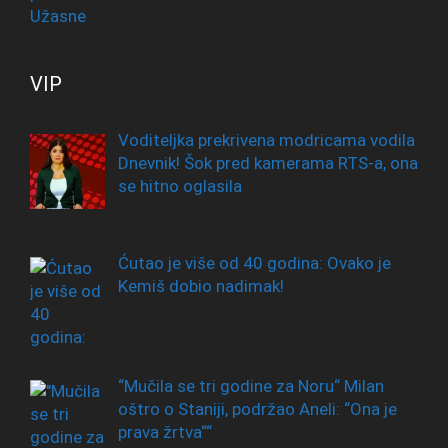
VIP
Voditeljka prekrivena modricama vodila
Dnevnik! Šok pred kamerama RTS-a, ona
se hitno oglasila
Ćutao je više od 40 godina: Ovako je
Kemiš dobio nadimak!
“Mučila se tri godine za Noru“ Milan
oštro o Staniji, podržao Aneli: “Ona je
prava žrtva““