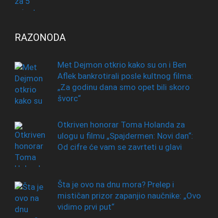
RAZONODA
Met Dejmon otkrio kako su on i Ben
Aflek bankrotirali posle kultnog filma:
„Za godinu dana smo opet bili skoro
švorc“
Otkriven honorar Toma Holanda za
ulogu u filmu „Spajdermen: Novi dan“:
Od cifre će vam se zavrteti u glavi
Šta je ovo na dnu mora? Prelep i
mističan prizor zapanjio naučnike: „Ovo
vidimo prvi put“