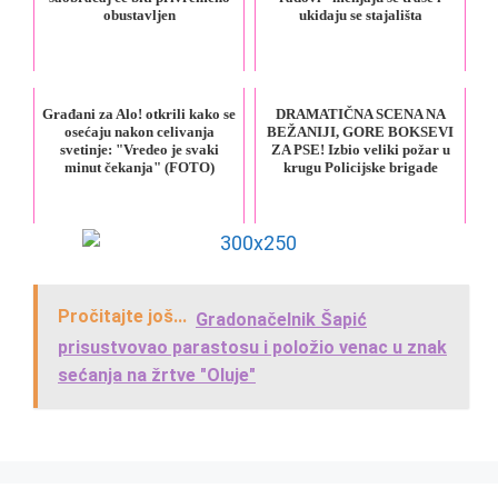
obustavljen
ukidaju se stajališta
Građani za Alo! otkrili kako se
DRAMATIČNA SCENA NA
osećaju nakon celivanja
BEŽANIJI, GORE BOKSEVI
svetinje: "Vredeo je svaki
ZA PSE! Izbio veliki požar u
minut čekanja" (FOTO)
krugu Policijske brigade
Pročitajte još...
Gradonačelnik Šapić
prisustvovao parastosu i položio venac u znak
sećanja na žrtve "Oluje"