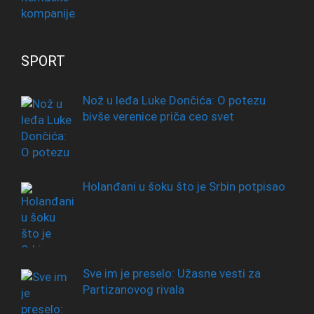
SPORT
Nož u leđa Luke Dončića: O potezu
bivše verenice priča ceo svet
Holanđani u šoku što je Srbin potpisao
Sve im je preselo: Užasne vesti za
Partizanovog rivala