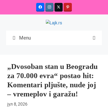
Skip
to
content
Menu
„Dvosoban stan u Beogradu
za 70.000 evra“ postao hit:
Komentari pljušte, nude joj
– vremeplov i garažu!
јул 8, 2026