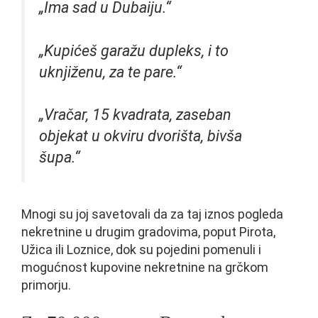
„Ima sad u Dubaiju.“
„Kupićeš garažu dupleks, i to
uknjiženu, za te pare.“
„Vračar, 15 kvadrata, zaseban
objekat u okviru dvorišta, bivša
šupa.“
Mnogi su joj savetovali da za taj iznos pogleda
nekretnine u drugim gradovima, poput Pirota,
Užica ili Loznice, dok su pojedini pomenuli i
mogućnost kupovine nekretnine na grčkom
primorju.