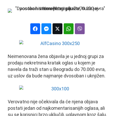
Neimenovana žena objavila je u jednoj grupi za
prodaju nekretnina kratak oglas u kojem je
navela da traži stan u Beogradu do 70.000 evra,
uz uslov da bude najmanje dvosoban i uknjižen.
Verovatno nije očekivala da će njena objava
postati jedan od najkomentarisanijih oglasa, ali
su se korisnici brzo uključili, uglavnom kroz šalu,