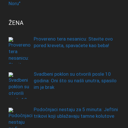
ŽENA
Provereno tera nesanicu: Stavite ovo
pored kreveta, spavaćete kao beba!
Svadbeni poklon su otvorili posle 10
godina: Oni što su našli unutra, spasilo
im je brak
Podočnjaci nestaju za 5 minuta: Jeftini
trikovi koji ublažavaju tamne kolutove