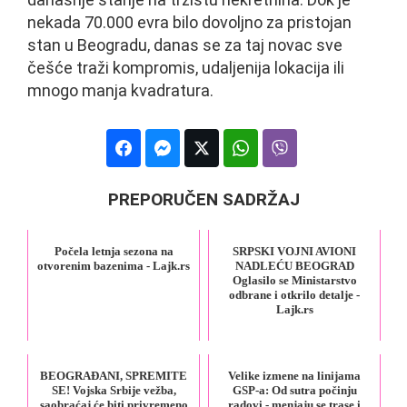
nekada 70.000 evra bilo dovoljno za pristojan
stan u Beogradu, danas se za taj novac sve
češće traži kompromis, udaljenija lokacija ili
mnogo manja kvadratura.
PREPORUČEN SADRŽAJ
Počela letnja sezona na
SRPSKI VOJNI AVIONI
otvorenim bazenima - Lajk.rs
NADLEĆU BEOGRAD
Oglasilo se Ministarstvo
odbrane i otkrilo detalje -
Lajk.rs
BEOGRAĐANI, SPREMITE
Velike izmene na linijama
SE! Vojska Srbije vežba,
GSP-a: Od sutra počinju
saobraćaj će biti privremeno
radovi - menjaju se trase i