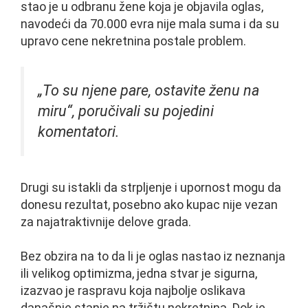
stao je u odbranu žene koja je objavila oglas,
navodeći da 70.000 evra nije mala suma i da su
upravo cene nekretnina postale problem.
„To su njene pare, ostavite ženu na
miru“, poručivali su pojedini
komentatori.
Drugi su istakli da strpljenje i upornost mogu da
donesu rezultat, posebno ako kupac nije vezan
za najatraktivnije delove grada.
Bez obzira na to da li je oglas nastao iz neznanja
ili velikog optimizma, jedna stvar je sigurna,
izazvao je raspravu koja najbolje oslikava
današnje stanje na tržištu nekretnina. Dok je