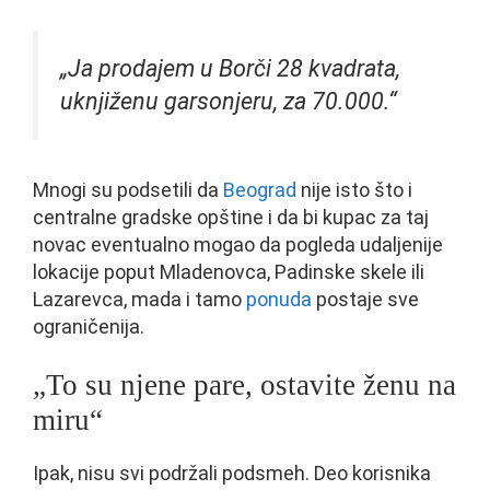
„Ja prodajem u Borči 28 kvadrata,
uknjiženu garsonjeru, za 70.000.“
Mnogi su podsetili da
Beograd
nije isto što i
centralne gradske opštine i da bi kupac za taj
novac eventualno mogao da pogleda udaljenije
lokacije poput Mladenovca, Padinske skele ili
Lazarevca, mada i tamo
ponuda
postaje sve
ograničenija.
„To su njene pare, ostavite ženu na
miru“
Ipak, nisu svi podržali podsmeh. Deo korisnika