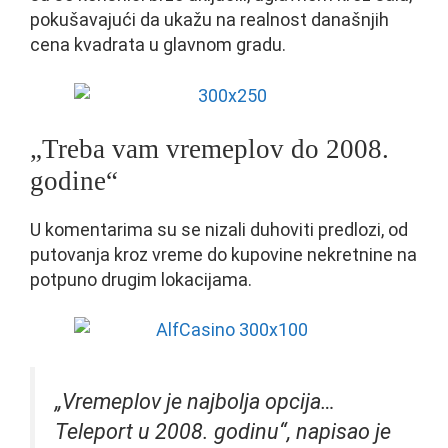
pokušavajući da ukažu na realnost današnjih
cena kvadrata u glavnom gradu.
„Treba vam vremeplov do 2008.
godine“
U komentarima su se nizali duhoviti predlozi, od
putovanja kroz vreme do kupovine nekretnine na
potpuno drugim lokacijama.
„Vremeplov je najbolja opcija…
Teleport u 2008. godinu“, napisao je