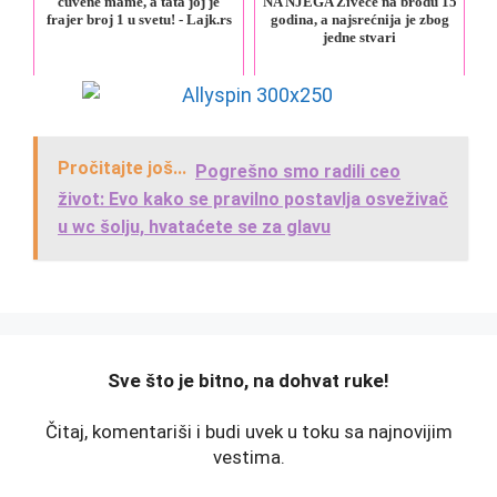
čuvene mame, a tata joj je
NA NJEGA Živeće na brodu 15
frajer broj 1 u svetu! - Lajk.rs
godina, a najsrećnija je zbog
jedne stvari
Pročitajte još...
Pogrešno smo radili ceo
život: Evo kako se pravilno postavlja osveživač
u wc šolju, hvataćete se za glavu
️Sve što je bitno, na dohvat ruke!
Čitaj, komentariši i budi uvek u toku sa najnovijim
vestima.