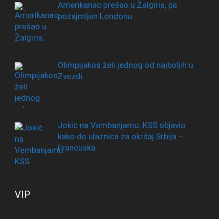
Amerikanac prešao u Žalgiris, pa
pozajmljen Londonu
Olimpijakos želi jednog od najboljih u
Zvezdi
Jokić na Vembanjamu: KSS objavio
kako do ulaznica za okršaj Srbija –
Francuska
VIP