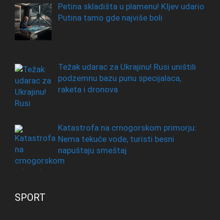
Petina skladišta u plamenu! KIjev udario
Putina tamo gde najviše boli
Težak udarac za Ukrajinu! Rusi uništili
podzemnu bazu punu specijalaca,
raketa i dronova
Katastrofa na crnogorskom primorju:
Nema tekuće vode, turisti besni
napuštaju smeštaj
SPORT