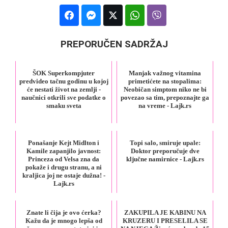
PREPORUČEN SADRŽAJ
ŠOK Superkompjuter
Manjak važnog vitamina
predvideo tačnu godinu u kojoj
primetićete na stopalima:
će nestati život na zemlji -
Neobičan simptom niko ne bi
naučnici otkrili sve podatke o
povezao sa tim, prepoznajte ga
smaku sveta
na vreme - Lajk.rs
Ponašanje Kejt Midlton i
Topi salo, smiruje upale:
Kamile zapanjilo javnost:
Doktor preporučuje dve
Princeza od Velsa zna da
ključne namirnice - Lajk.rs
pokaže i drugu stranu, a ni
kraljica joj ne ostaje dužna! -
Lajk.rs
Znate li čija je ovo ćerka?
ZAKUPILA JE KABINU NA
Kažu da je mnogo lepša od
KRUZERU I PRESELILA SE