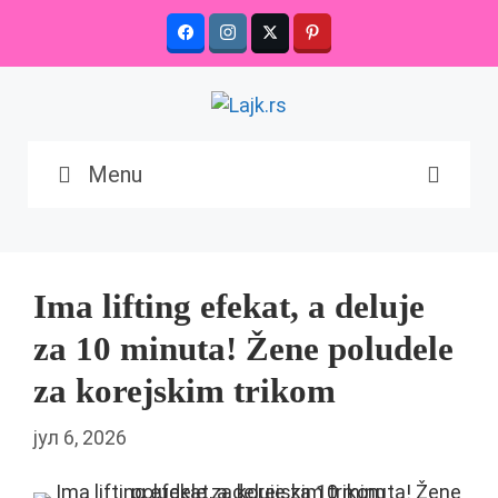
Skip
to
content
Menu
Ima lifting efekat, a deluje
za 10 minuta! Žene poludele
za korejskim trikom
јул 6, 2026