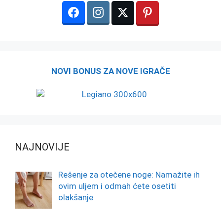
NOVI BONUS ZA NOVE IGRAČE
NAJNOVIJE
Rešenje za otečene noge: Namažite ih
ovim uljem i odmah ćete osetiti
olakšanje