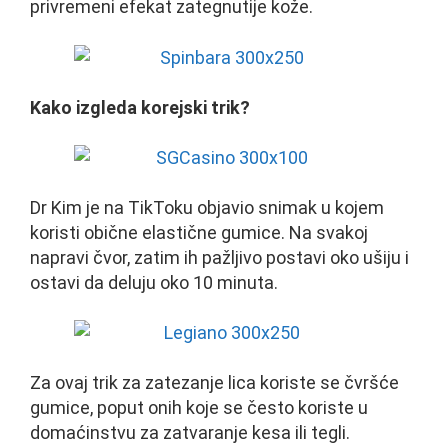
privremeni efekat zategnutije kože.
Kako izgleda korejski trik?
Dr Kim je na TikToku objavio snimak u kojem
koristi obične elastične gumice. Na svakoj
napravi čvor, zatim ih pažljivo postavi oko ušiju i
ostavi da deluju oko 10 minuta.
Za ovaj trik za zatezanje lica koriste se čvršće
gumice, poput onih koje se često koriste u
domaćinstvu za zatvaranje kesa ili tegli.