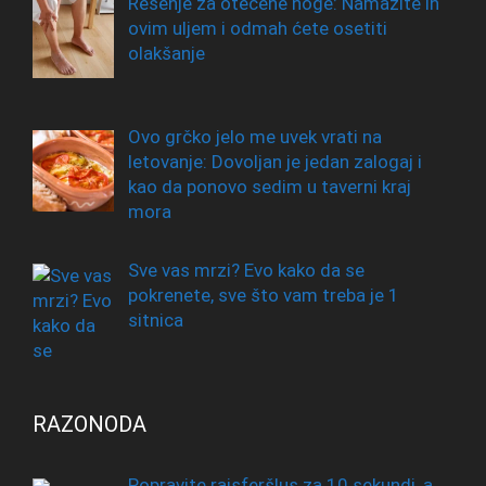
Rešenje za otečene noge: Namažite ih
ovim uljem i odmah ćete osetiti
olakšanje
Ovo grčko jelo me uvek vrati na
letovanje: Dovoljan je jedan zalogaj i
kao da ponovo sedim u taverni kraj
mora
Sve vas mrzi? Evo kako da se
pokrenete, sve što vam treba je 1
sitnica
RAZONODA
Popravite rajsferšlus za 10 sekundi, a