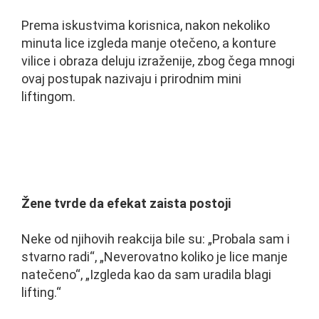
Prema iskustvima korisnica, nakon nekoliko
minuta lice izgleda manje otečeno, a konture
vilice i obraza deluju izraženije, zbog čega mnogi
ovaj postupak nazivaju i prirodnim mini
liftingom.
Žene tvrde da efekat zaista postoji
Neke od njihovih reakcija bile su: „Probala sam i
stvarno radi“, „Neverovatno koliko je lice manje
natečeno“, „Izgleda kao da sam uradila blagi
lifting.“