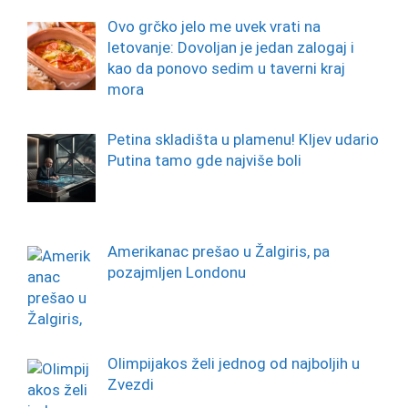
Ovo grčko jelo me uvek vrati na
letovanje: Dovoljan je jedan zalogaj i
kao da ponovo sedim u taverni kraj
mora
Petina skladišta u plamenu! KIjev udario
Putina tamo gde najviše boli
Amerikanac prešao u Žalgiris, pa
pozajmljen Londonu
Olimpijakos želi jednog od najboljih u
Zvezdi