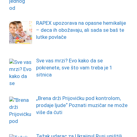
RAPEX upozorava na opasne hemikalije
– deca ih obožavaju, ali sada se baš te
lutke povlače
Sve vas mrzi? Evo kako da se
pokrenete, sve što vam treba je 1
sitnica
„Brena drži Prijovićku pod kontrolom,
prodaje ljude“ Poznati muzičar ne može
više da ćuti
Težak udarac za Ukrajinu! Rusi uništili