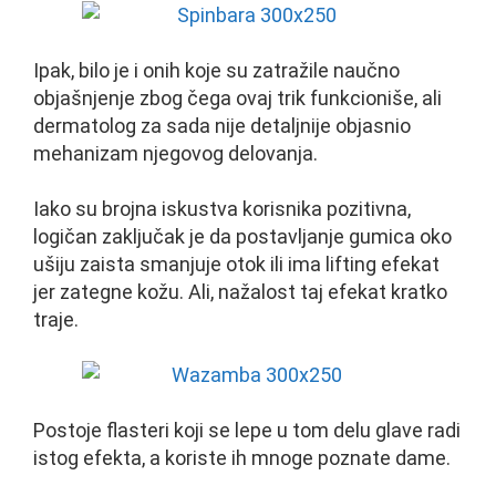
Ipak, bilo je i onih koje su zatražile naučno
objašnjenje zbog čega ovaj trik funkcioniše, ali
dermatolog za sada nije detaljnije objasnio
mehanizam njegovog delovanja.
Iako su brojna iskustva korisnika pozitivna,
logičan zaključak je da postavljanje gumica oko
ušiju zaista smanjuje otok ili ima lifting efekat
jer zategne kožu. Ali, nažalost taj efekat kratko
traje.
Postoje flasteri koji se lepe u tom delu glave radi
istog efekta, a koriste ih mnoge poznate dame.