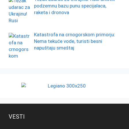
podzemnu bazu punu specijalaca,
raketa i dronova
Katastrofa na crnogorskom primorju:
Nema tekuće vode, turisti besni
napuštaju smeštaj
VESTI