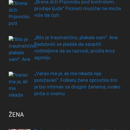
„Brena drži Prijovićku pod kontrolom,
prodaje ljude“ Poznati muzičar ne može
više da ćuti
„Bilo je traumatično, plakala sam“: Ana
Radulović se plašila da saopšti
roditeljima da se razvodi, prošla kroz
agoniju
„Varao me je, ali me nikada nije
ponižavao“: Folkeru žena oprostila što
je bio intiman sa drugim ženama, ovako
priča o svemu
ŽENA