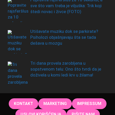
sve što vam treba je viljuška: Trik koji
štedi novac i živce (FOTO)
Utišavate muziku dok se parkirate?
Psiholozi objašnjavaju šta se tada
dešava u mozgu
Tri dana provela zarobljena u
sopstvenom telu: Ono što tvrdi da je
doživela u komi ledi krv u žilama!
KONTAKT
MARKETING
IMPRESSUM
USLOVI KORIŠĆENJA
PIŠITE NAM