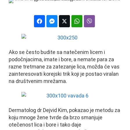
Ako se često budite sa natečenim licem i
podočnjacima, imate i bore, a nemate para za
razne tretmane za zatezanje lica, možda će vas
zainteresovati korejski trik koji je postao viralan
na društvenim mrežama.
Dermatolog dr Dejvid Kim, pokazao je metodu za
koju mnoge žene tvrde da brzo smanjuje
otečenost lica i bore i tako daje