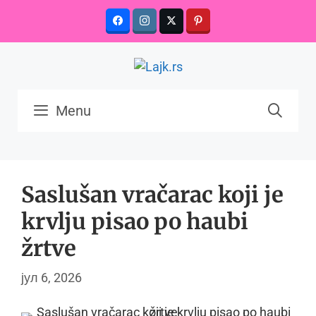
Skip
to
content
Menu
Saslušan vračarac koji je
krvlju pisao po haubi
žrtve
јул 6, 2026