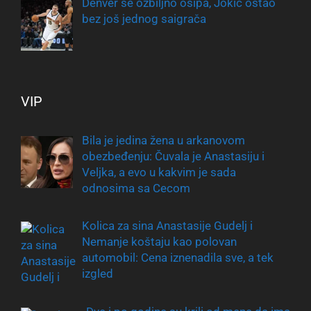
Denver se ozbiljno osipa, Jokić ostao
bez još jednog saigrača
VIP
Bila je jedina žena u arkanovom
obezbeđenju: Čuvala je Anastasiju i
Veljka, a evo u kakvim je sada
odnosima sa Cecom
Kolica za sina Anastasije Gudelj i
Nemanje koštaju kao polovan
automobil: Cena iznenadila sve, a tek
izgled