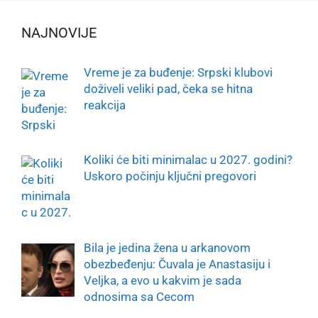
NAJNOVIJE
Vreme je za buđenje: Srpski klubovi
doživeli veliki pad, čeka se hitna
reakcija
Koliki će biti minimalac u 2027. godini?
Uskoro počinju ključni pregovori
Bila je jedina žena u arkanovom
obezbeđenju: Čuvala je Anastasiju i
Veljka, a evo u kakvim je sada
odnosima sa Cecom