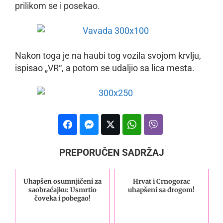
prilikom se i posekao.
Nakon toga je na haubi tog vozila svojom krvlju,
ispisao „VR“, a potom se udaljio sa lica mesta.
PREPORUČEN SADRŽAJ
Uhapšen osumnjičeni za
Hrvat i Crnogorac
saobraćajku: Usmrtio
uhapšeni sa drogom!
čoveka i pobegao!