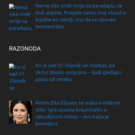
Nema više crnih mrlja na paradajzu, ne
truli uopšte: Pospite samo ovaj otpad iz
kunjihe po zemlji, ima da se oporavi
momentalno
RAZONODA
Ko si sad ti? Vlasnik se ofarbao, pa
skroz zbunio svog psa – ljudi gledaju i
plaču od smeha
Ketrin Zita Džouns se vraća u velikom
stilu: Igra opasnu krijumčarku u
uzbudljivom trileru – evo kada je
premijera