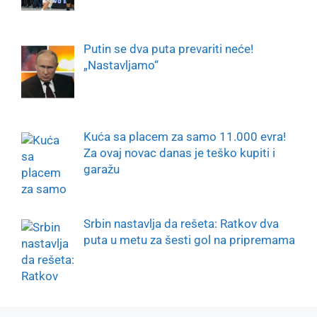
Putin se dva puta prevariti neće!
„Nastavljamo“
Kuća sa placem za samo 11.000 evra!
Za ovaj novac danas je teško kupiti i
garažu
Srbin nastavlja da rešeta: Ratkov dva
puta u metu za šesti gol na pripremama