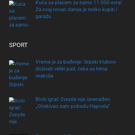
Kuća sa placem za samo 11.000 evra!
Za ovaj novac danas je teško kupiti i
garažu
SPORT
Vreme je za buđenje: Srpski klubovi
doživeli veliki pad, čeka se hitna
reakcija
Bivši igrač Zvezde nije iznenađen:
„Očekivao sam pobedu Hapoela“