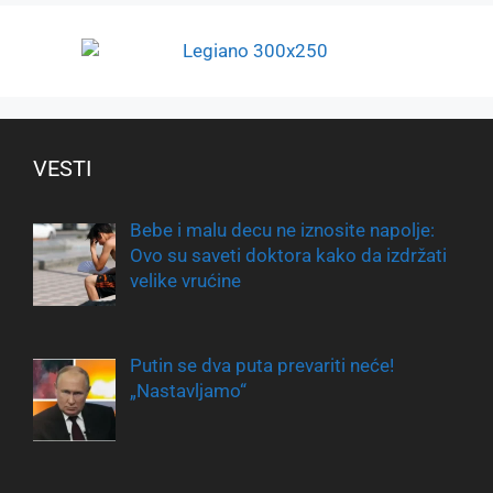
VESTI
Bebe i malu decu ne iznosite napolje:
Ovo su saveti doktora kako da izdržati
velike vrućine
Putin se dva puta prevariti neće!
„Nastavljamo“