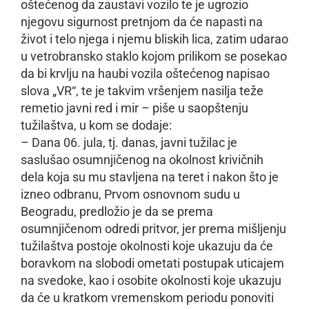
oštećenog da zaustavi vozilo te je ugrozio
njegovu sigurnost pretnjom da će napasti na
život i telo njega i njemu bliskih lica, zatim udarao
u vetrobransko staklo kojom prilikom se posekao
da bi krvlju na haubi vozila oštećenog napisao
slova „VR“, te je takvim vršenjem nasilja teže
remetio javni red i mir – piše u saopštenju
tužilaštva, u kom se dodaje:
– Dana 06. jula, tj. danas, javni tužilac je
saslušao osumnjičenog na okolnost krivičnih
dela koja su mu stavljena na teret i nakon što je
izneo odbranu, Prvom osnovnom sudu u
Beogradu, predložio je da se prema
osumnjičenom odredi pritvor, jer prema mišljenju
tužilaštva postoje okolnosti koje ukazuju da će
boravkom na slobodi ometati postupak uticajem
na svedoke, kao i osobite okolnosti koje ukazuju
da će u kratkom vremenskom periodu ponoviti