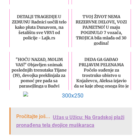
DETALJI TRAGEDIJE U
TVOJ ŽIVOT NEMA
ZEMUNU Radnici uočili telo
REZERVNE DELOVE, VOZI
kako pluta Dunavom, na
PAMETNO! U maju
šetalištu sve VRVI od
POGINULO 7 vozača,
policije - Lajk.rs
TROJICA bila mlađa od 30
godina!
"HOĆU NAZAD, MOLIM
DEDA GA GAĐAO
VAS!" Objavljen snimak
PRLJAVIM PELENAMA
poslednjih trenutaka Tijane
Počelo suđenje za
(19), devojka preklinjala za
trostruko ubistvo u
pomoć pre pada sa
Knjaževcu, Aleksa izjavio
parasejlinga u Budvi
da se kaje zbog onoga što je
učinio
Pročitajte još...
Užas u Užicu: Na Gradskoj plaži
pronađena tela dvojice muškaraca