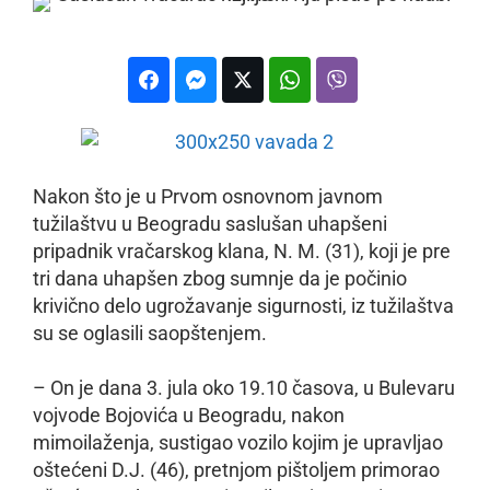
Nakon što je u Prvom osnovnom javnom
tužilaštvu u Beogradu saslušan uhapšeni
pripadnik vračarskog klana, N. M. (31), koji je pre
tri dana uhapšen zbog sumnje da je počinio
krivično delo ugrožavanje sigurnosti, iz tužilaštva
su se oglasili saopštenjem.
– On je dana 3. jula oko 19.10 časova, u Bulevaru
vojvode Bojovića u Beogradu, nakon
mimoilaženja, sustigao vozilo kojim je upravljao
oštećeni D.J. (46), pretnjom pištoljem primorao