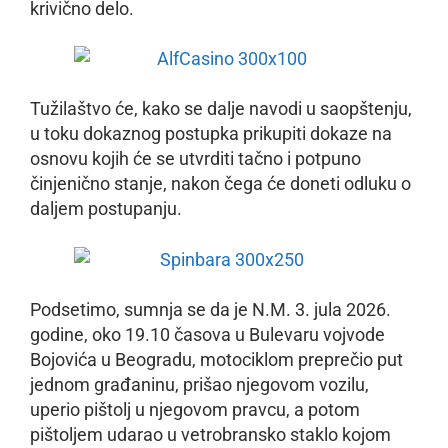
krivično delo.
Tužilaštvo će, kako se dalje navodi u saopštenju,
u toku dokaznog postupka prikupiti dokaze na
osnovu kojih će se utvrditi tačno i potpuno
činjenično stanje, nakon čega će doneti odluku o
daljem postupanju.
Podsetimo, sumnja se da je N.M. 3. jula 2026.
godine, oko 19.10 časova u Bulevaru vojvode
Bojovića u Beogradu, motociklom preprečio put
jednom građaninu, prišao njegovom vozilu,
uperio pištolj u njegovom pravcu, a potom
pištoljem udarao u vetrobransko staklo kojom