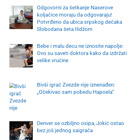
Odgovorni za šetkanje Naserove
koljačice moraju da odgovaraju!
Potvrđeno da ubica srpskog dečaka
Slobodana šeta Ilidžom
Bebe i malu decu ne iznosite napolje:
Ovo su saveti doktora kako da izdržati
velike vrućine
Bivši igrač Zvezde nije iznenađen:
„Očekivao sam pobedu Hapoela“
Denver se ozbiljno osipa, Jokić ostao
bez još jednog saigrača