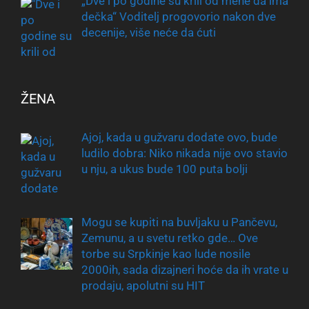
„Dve i po godine su krili od mene da ima
dečka“ Voditelj progovorio nakon dve
decenije, više neće da ćuti
ŽENA
Ajoj, kada u gužvaru dodate ovo, bude
ludilo dobra: Niko nikada nije ovo stavio
u nju, a ukus bude 100 puta bolji
Mogu se kupiti na buvljaku u Pančevu,
Zemunu, a u svetu retko gde… Ove
torbe su Srpkinje kao lude nosile
2000ih, sada dizajneri hoće da ih vrate u
prodaju, apolutni su HIT