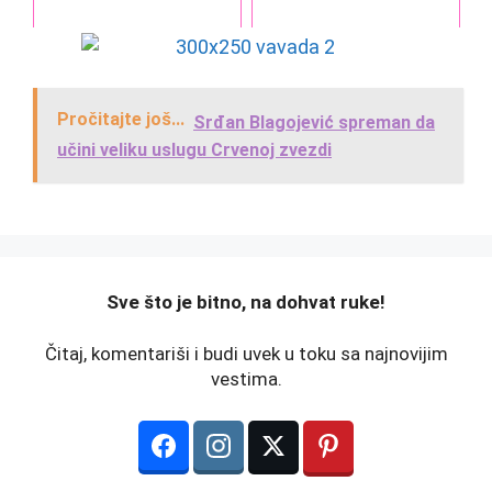
Pročitajte još...
Srđan Blagojević spreman da
učini veliku uslugu Crvenoj zvezdi
️Sve što je bitno, na dohvat ruke!
Čitaj, komentariši i budi uvek u toku sa najnovijim
vestima.