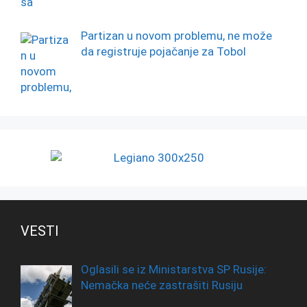
Partizan u novom problemu, ne može
da registruje pojačanje za Tobol
VESTI
Oglasili se iz Ministarstva SP Rusije:
Nemačka neće zastrašiti Rusiju