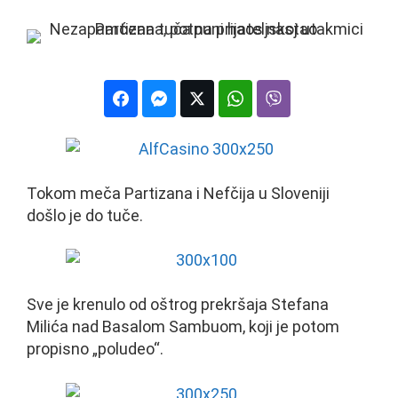
Tokom meča Partizana i Nefčija u Sloveniji
došlo je do tuče.
Sve je krenulo od oštrog prekršaja Stefana
Milića nad Basalom Sambuom, koji je potom
propisno „poludeo“.