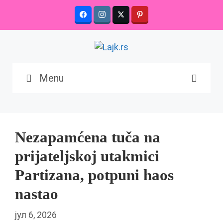
Skip
to
content
Menu
Nezapamćena tuča na
prijateljskoj utakmici
Partizana, potpuni haos
nastao
јул 6, 2026