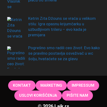
Ketrin Zita Džouns se vraća u velikom
stilu: Igra opasnu krijumčarku u
uzbudljivom trileru – evo kada je
premijera
Pogrešno smo radili ceo život: Evo kako
se pravilno postavlja osveživač u wc
šolju, hvataćete se za glavu
KONTAKT
MARKETING
IMPRESSUM
USLOVI KORIŠĆENJA
PIŠITE NAM
© 2026 Lajk.rs