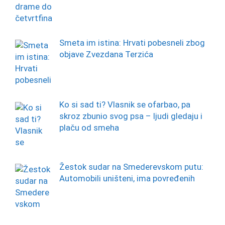
Smeta im istina: Hrvati pobesneli zbog
objave Zvezdana Terzića
Ko si sad ti? Vlasnik se ofarbao, pa
skroz zbunio svog psa – ljudi gledaju i
plaču od smeha
Žestok sudar na Smederevskom putu:
Automobili uništeni, ima povređenih