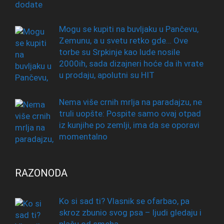
Mogu se kupiti na buvljaku u Pančevu,
Zemunu, a u svetu retko gde… Ove
torbe su Srpkinje kao lude nosile
2000ih, sada dizajneri hoće da ih vrate
u prodaju, apolutni su HIT
Nema više crnih mrlja na paradajzu, ne
truli uopšte: Pospite samo ovaj otpad
iz kunjihe po zemlji, ima da se oporavi
momentalno
RAZONODA
Ko si sad ti? Vlasnik se ofarbao, pa
skroz zbunio svog psa – ljudi gledaju i
plaču od smeha