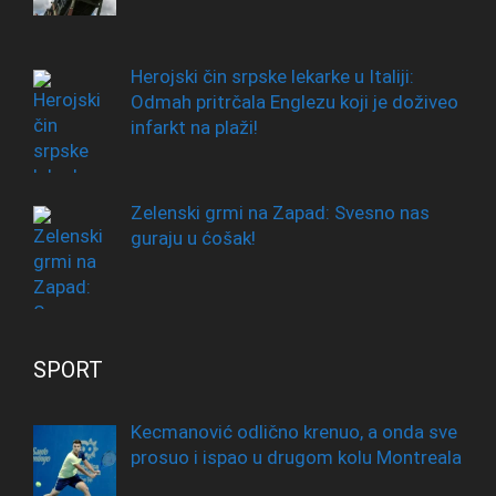
Herojski čin srpske lekarke u Italiji:
Odmah pritrčala Englezu koji je doživeo
infarkt na plaži!
Zelenski grmi na Zapad: Svesno nas
guraju u ćošak!
SPORT
Kecmanović odlično krenuo, a onda sve
prosuo i ispao u drugom kolu Montreala