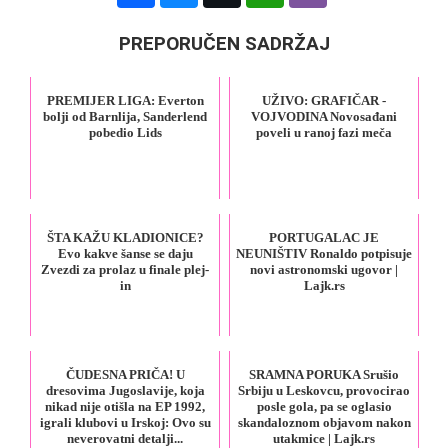
PREPORUČEN SADRŽAJ
PREMIJER LIGA: Everton
UŽIVO: GRAFIČAR -
bolji od Barnlija, Sanderlend
VOJVODINA Novosađani
pobedio Lids
poveli u ranoj fazi meča
ŠTA KAŽU KLADIONICE?
PORTUGALAC JE
Evo kakve šanse se daju
NEUNIŠTIV Ronaldo potpisuje
Zvezdi za prolaz u finale plej-
novi astronomski ugovor |
in
Lajk.rs
ČUDESNA PRIČA! U
SRAMNA PORUKA Srušio
dresovima Jugoslavije, koja
Srbiju u Leskovcu, provocirao
nikad nije otišla na EP 1992,
posle gola, pa se oglasio
igrali klubovi u Irskoj: Ovo su
skandaloznom objavom nakon
neverovatni detalji...
utakmice | Lajk.rs