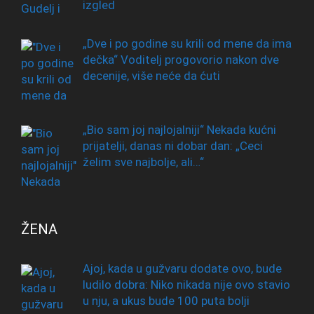
izgled
„Dve i po godine su krili od mene da ima
dečka“ Voditelj progovorio nakon dve
decenije, više neće da ćuti
„Bio sam joj najlojalniji“ Nekada kućni
prijatelji, danas ni dobar dan: „Ceci
želim sve najbolje, ali…“
ŽENA
Ajoj, kada u gužvaru dodate ovo, bude
ludilo dobra: Niko nikada nije ovo stavio
u nju, a ukus bude 100 puta bolji