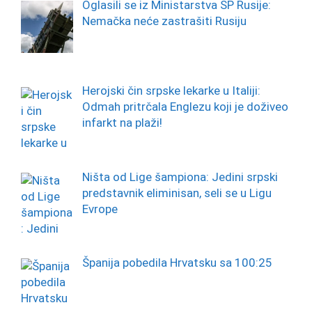
Oglasili se iz Ministarstva SP Rusije:
Nemačka neće zastrašiti Rusiju
Herojski čin srpske lekarke u Italiji:
Odmah pritrčala Englezu koji je doživeo
infarkt na plaži!
Ništa od Lige šampiona: Jedini srpski
predstavnik eliminisan, seli se u Ligu
Evrope
Španija pobedila Hrvatsku sa 100:25