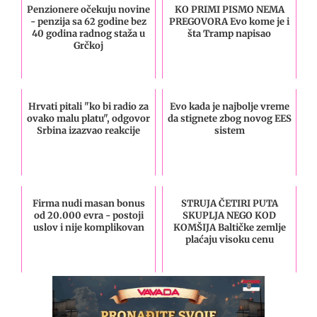
Penzionere očekuju novine
KO PRIMI PISMO NEMA
- penzija sa 62 godine bez
PREGOVORA Evo kome je i
40 godina radnog staža u
šta Tramp napisao
Grčkoj
Hrvati pitali "ko bi radio za
Evo kada je najbolje vreme
ovako malu platu", odgovor
da stignete zbog novog EES
Srbina izazvao reakcije
sistem
Firma nudi masan bonus
STRUJA ČETIRI PUTA
od 20.000 evra - postoji
SKUPLJA NEGO KOD
uslov i nije komplikovan
KOMŠIJA Baltičke zemlje
plaćaju visoku cenu