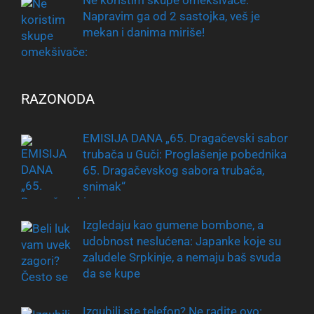
Napravim ga od 2 sastojka, veš je
mekan i danima miriše!
RAZONODA
EMISIJA DANA „65. Dragačevski sabor
trubača u Guči: Proglašenje pobednika
65. Dragačevskog sabora trubača,
snimak“
Izgledaju kao gumene bombone, a
udobnost neslućena: Japanke koje su
zaludele Srpkinje, a nemaju baš svuda
da se kupe
Izgubili ste telefon? Ne radite ovo: