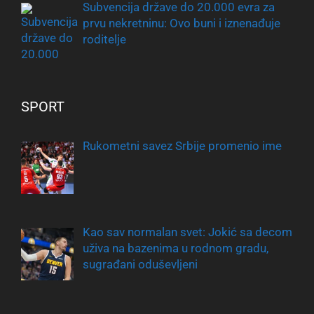
Subvencija države do 20.000 evra za
prvu nekretninu: Ovo buni i iznenađuje
roditelje
SPORT
Rukometni savez Srbije promenio ime
Kao sav normalan svet: Jokić sa decom
uživa na bazenima u rodnom gradu,
sugrađani oduševljeni