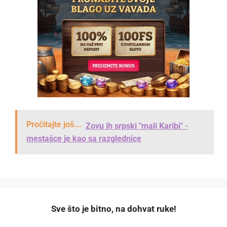
Pročitajte još...
Zovu ih srpski "mali Karibi" -
mestašce je kao sa razglednice
️Sve što je bitno, na dohvat ruke!