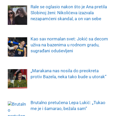
Rale se oglasio nakon što je Ana pretila
Slobinoj ženi: Nikolićeva izazvala
nezapamćeni skandal, a on van sebe
Kao sav normalan svet: Jokić sa decom
uživa na bazenima u rodnom gradu,
sugrađani oduševljeni
„Marakana nas nosila do preokreta
protiv Bazela, neka tako bude u utorak“
Brutalno pretučena Lepa Lukić: „Tukao
me je i šamarao, bežala sam“