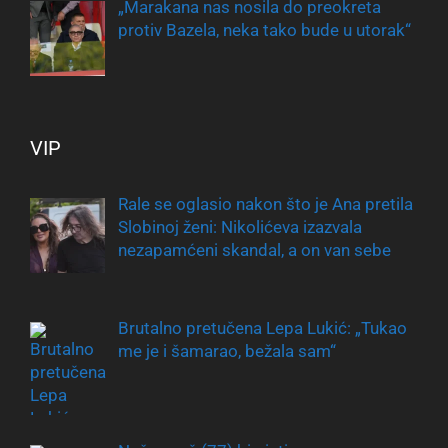
„Marakana nas nosila do preokreta
protiv Bazela, neka tako bude u utorak“
VIP
Rale se oglasio nakon što je Ana pretila
Slobinoj ženi: Nikolićeva izazvala
nezapamćeni skandal, a on van sebe
Brutalno pretučena Lepa Lukić: „Tukao
me je i šamarao, bežala sam“