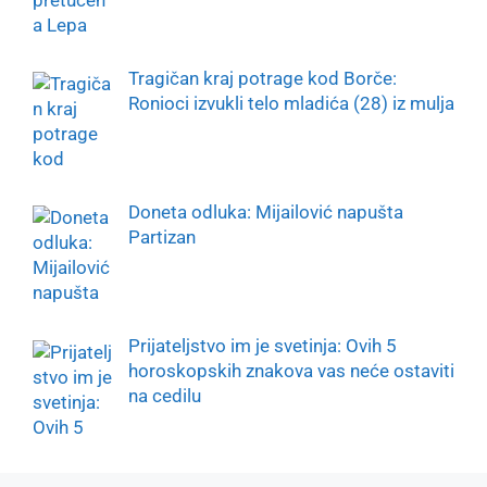
Tragičan kraj potrage kod Borče:
Ronioci izvukli telo mladića (28) iz mulja
Doneta odluka: Mijailović napušta
Partizan
Prijateljstvo im je svetinja: Ovih 5
horoskopskih znakova vas neće ostaviti
na cedilu