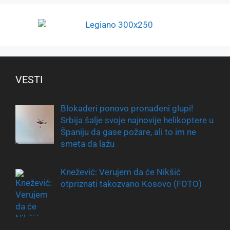
VESTI
Blokaderi ponovo pronađeni glupi!
Srbija šalje svoje najnovije helikoptere u
Španiju da gase požare, ali to im ne
smeta da lažu
Knežević: Verujem da će Nikšić
otpriznati takozvano Kosovo (FOTO)