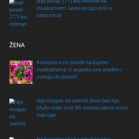
Naš pevač (77) bio intiman sa
muškarcem! Javno progovorio o
odnosima!
ŽENA
Komšinice mi zavide na bujnim
muškatlama: U avgustu ovo uradim i
cvetaju do jeseni!
Nije mogao da zamisli život bez nje:
Mužu stalo srce 88 minuta nakon smrti
supruge
Ne koristim skupe omekšivače: