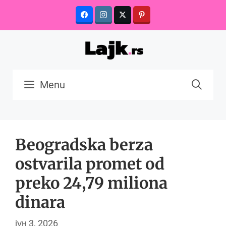
Skip
to
content
Menu
Beogradska berza
ostvarila promet od
preko 24,79 miliona
dinara
јун 3, 2026