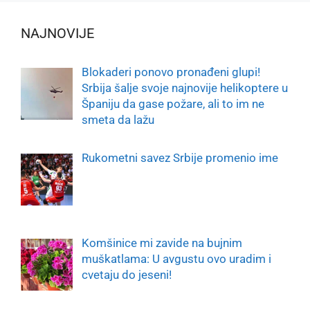
NAJNOVIJE
Blokaderi ponovo pronađeni glupi!
Srbija šalje svoje najnovije helikoptere u
Španiju da gase požare, ali to im ne
smeta da lažu
Rukometni savez Srbije promenio ime
Komšinice mi zavide na bujnim
muškatlama: U avgustu ovo uradim i
cvetaju do jeseni!