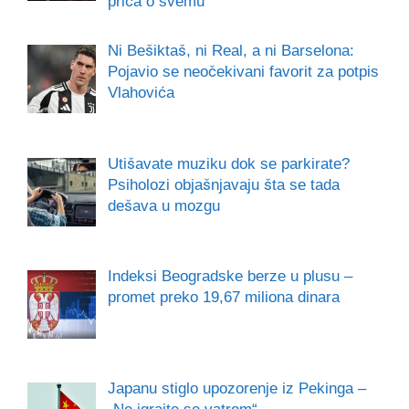
priča o svemu
Ni Bešiktaš, ni Real, a ni Barselona:
Pojavio se neočekivani favorit za potpis
Vlahovića
Utišavate muziku dok se parkirate?
Psiholozi objašnjavaju šta se tada
dešava u mozgu
Indeksi Beogradske berze u plusu –
promet preko 19,67 miliona dinara
Japanu stiglo upozorenje iz Pekinga –