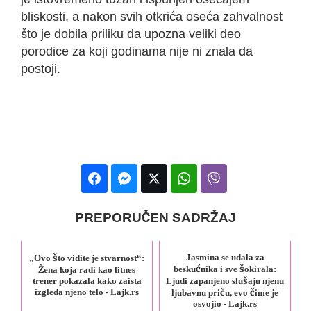
bliskosti, a nakon svih otkrića oseća zahvalnost
što je dobila priliku da upozna veliki deo
porodice za koji godinama nije ni znala da
postoji.
PREPORUČEN SADRŽAJ
Jasmina se udala za
„Ovo što vidite je stvarnost“:
beskućnika i sve šokirala:
Žena koja radi kao fitnes
trener pokazala kako zaista
Ljudi zapanjeno slušaju njenu
izgleda njeno telo - Lajk.rs
ljubavnu priču, evo čime je
osvojio - Lajk.rs