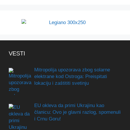
VESTI
Mitropolija upozorava zbog solarne
elektrane kod Ostroga: Preispitati
lokaciju i zaštititi svetinju
EU okleva da primi Ukrajinu kao
članicu: Ovo je glavni razlog, spomenuli
i Crnu Goru!