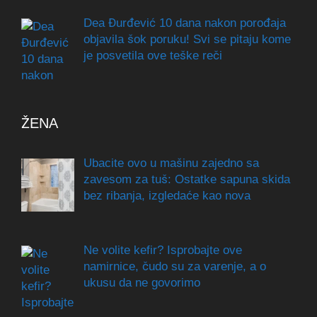
Dea Đurđević 10 dana nakon porođaja
objavila šok poruku! Svi se pitaju kome
je posvetila ove teške reči
ŽENA
Ubacite ovo u mašinu zajedno sa
zavesom za tuš: Ostatke sapuna skida
bez ribanja, izgledaće kao nova
Ne volite kefir? Isprobajte ove
namirnice, čudo su za varenje, a o
ukusu da ne govorimo