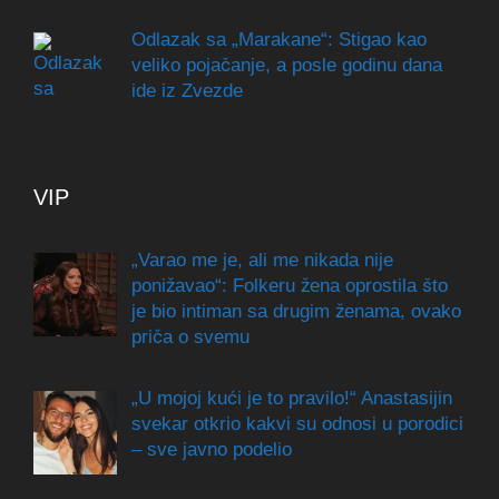
Odlazak sa „Marakane“: Stigao kao
veliko pojačanje, a posle godinu dana
ide iz Zvezde
VIP
„Varao me je, ali me nikada nije
ponižavao“: Folkeru žena oprostila što
je bio intiman sa drugim ženama, ovako
priča o svemu
„U mojoj kući je to pravilo!“ Anastasijin
svekar otkrio kakvi su odnosi u porodici
– sve javno podelio