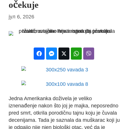
očekuje
јул 6, 2026
Jedna Amerikanka doživela je veliko
iznenađenje nakon što joj je majka, neposredno
pred smrt, otkrila porodičnu tajnu koju je čuvala
decenijama. Tada je saznala da muškarac koji ju
je odgajio nije njen biološki otac, već da je