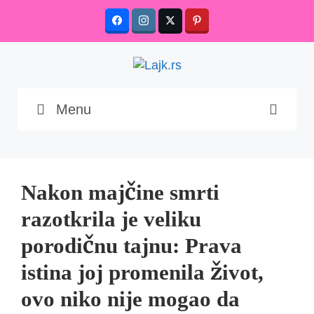
Skip
to
content
Menu
Nakon majčine smrti
razotkrila je veliku
porodičnu tajnu: Prava
istina joj promenila život,
ovo niko nije mogao da