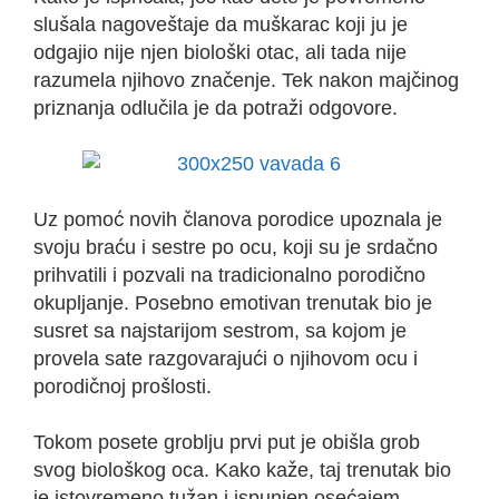
slušala nagoveštaje da muškarac koji ju je
odgajio nije njen biološki otac, ali tada nije
razumela njihovo značenje. Tek nakon majčinog
priznanja odlučila je da potraži odgovore.
Uz pomoć novih članova porodice upoznala je
svoju braću i sestre po ocu, koji su je srdačno
prihvatili i pozvali na tradicionalno porodično
okupljanje. Posebno emotivan trenutak bio je
susret sa najstarijom sestrom, sa kojom je
provela sate razgovarajući o njihovom ocu i
porodičnoj prošlosti.
Tokom posete groblju prvi put je obišla grob
svog biološkog oca. Kako kaže, taj trenutak bio
je istovremeno tužan i ispunjen osećajem