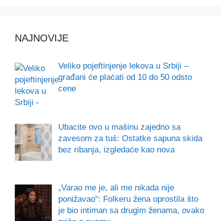
NAJNOVIJE
Veliko pojeftinjenje lekova u Srbiji –
građani će plaćati od 10 do 50 odsto
cene
Ubacite ovo u mašinu zajedno sa
zavesom za tuš: Ostatke sapuna skida
bez ribanja, izgledaće kao nova
„Varao me je, ali me nikada nije
ponižavao“: Folkeru žena oprostila što
je bio intiman sa drugim ženama, ovako