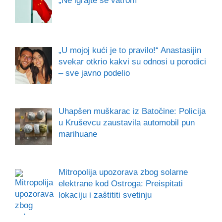
„Ne igrajte se vatrom“
„U mojoj kući je to pravilo!“ Anastasijin
svekar otkrio kakvi su odnosi u porodici
– sve javno podelio
Uhapšen muškarac iz Batočine: Policija
u Kruševcu zaustavila automobil pun
marihuane
Mitropolija upozorava zbog solarne
elektrane kod Ostroga: Preispitati
lokaciju i zaštititi svetinju