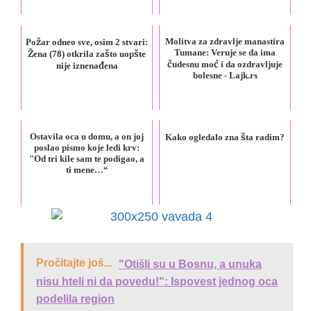
Molitva za zdravlje manastira
Požar odneo sve, osim 2 stvari:
Tumane: Veruje se da ima
Žena (78) otkrila zašto uopšte
čudesnu moć i da ozdravljuje
nije iznenađena
bolesne - Lajk.rs
Ostavila oca u domu, a on joj
Kako ogledalo zna šta radim?
poslao pismo koje ledi krv:
"Od tri kile sam te podigao, a
ti mene…“
Pročitajte još...
"Otišli su u Bosnu, a unuka
nisu hteli ni da povedu!": Ispovest jednog oca
podelila region