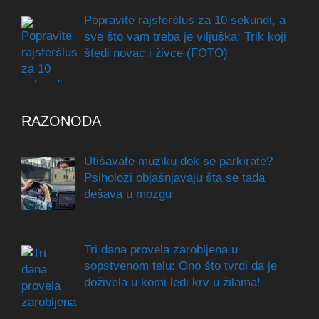
Popravite rajsferšlus za 10 sekundi, a
sve što vam treba je viljuška: Trik koji
štedi novac i živce (FOTO)
RAZONODA
Utišavate muziku dok se parkirate?
Psiholozi objašnjavaju šta se tada
dešava u mozgu
Tri dana provela zarobljena u
sopstvenom telu: Ono što tvrdi da je
doživela u komi ledi krv u žilama!