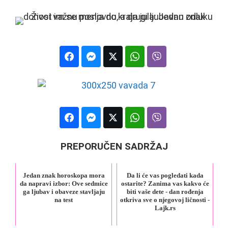
PREPORUČEN SADRŽAJ
Jedan znak horoskopa mora
Da li će vas pogledati kada
da napravi izbor: Ove sedmice
ostarite? Zanima vas kakvo će
ga ljubav i obaveze stavljaju
biti vaše dete - dan rođenja
na test
otkriva sve o njegovoj ličnosti -
Lajk.rs