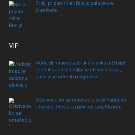
Srbiji pripao triler, Rusija pala posle
preokreta
VIP
Voditelj imao je zabranu ulaska u Srbiju!
Pre 14 godina desila se strašna stvar,
policija je odmah reagovala
Otkriveno ko se umešao u brak Karleuše
i Tošića! Pevačica prvi put izustila ime