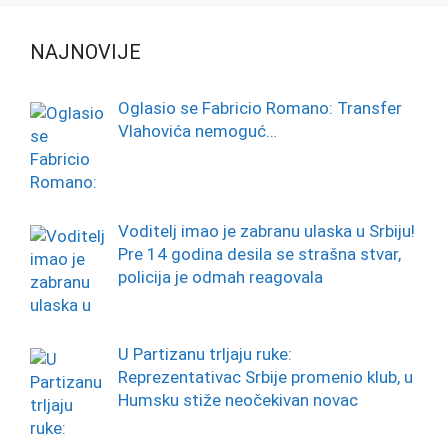
NAJNOVIJE
Oglasio se Fabricio Romano: Transfer
Vlahovića nemoguć…
Voditelj imao je zabranu ulaska u Srbiju!
Pre 14 godina desila se strašna stvar,
policija je odmah reagovala
U Partizanu trljaju ruke:
Reprezentativac Srbije promenio klub, u
Humsku stiže neočekivan novac