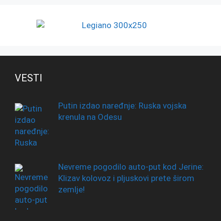
VESTI
Putin izdao naređnje: Ruska vojska
krenula na Odesu
Nevreme pogodilo auto-put kod Jerine:
Klizav kolovoz i pljuskovi prete širom
zemlje!