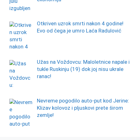
Otkriven uzrok smrti nakon 4 godine!
Evo od čega je umro Laća Radulović
Užas na Voždovcu: Maloletnice napale i
tukle Ruskinju (19) dok joj nisu ukrale
ranac!
Nevreme pogodilo auto-put kod Jerine:
Klizav kolovoz i pljuskovi prete širom
zemlje!