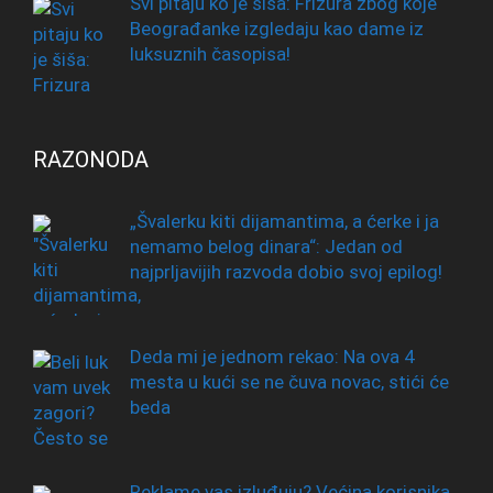
Svi pitaju ko je šiša: Frizura zbog koje
Beograđanke izgledaju kao dame iz
luksuznih časopisa!
RAZONODA
„Švalerku kiti dijamantima, a ćerke i ja
nemamo belog dinara“: Jedan od
najprljavijih razvoda dobio svoj epilog!
Deda mi je jednom rekao: Na ova 4
mesta u kući se ne čuva novac, stići će
beda
Reklame vas izluđuju? Većina korisnika