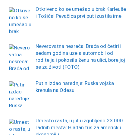
Otkriveno ko se umešao u brak Karleuše
i Tošića! Pevačica prvi put izustila ime
Neverovatna nesreća: Braća od četiri i
sedam godina uzela automobil od
roditelja i pokosila ženu na ulici, bore joj
se za život! (FOTO)
Putin izdao naređnje: Ruska vojska
krenula na Odesu
Umesto rasta, u julu izgubljeno 23.000
radnih mesta: Hladan tuš za američku
ekonomiju