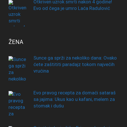
Otkriven uzrok smrti nakon 4 godine!
Evo od čega je umro Laća Radulović
ŽENA
Sunce ga sprži za nekoliko dana: Ovako
ćete zaštititi paradajz tokom najvećih
vrućina
Evo pravog recepta za domaći sataraš
sa jajima: Ukus kao u kafani, melem za
stomak i dušu