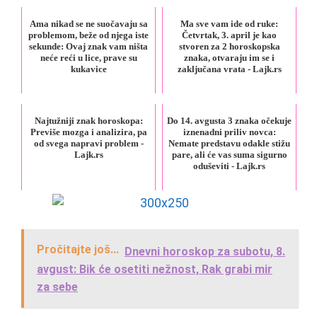
Ama nikad se ne suočavaju sa
Ma sve vam ide od ruke:
problemom, beže od njega iste
Četvrtak, 3. april je kao
sekunde: Ovaj znak vam ništa
stvoren za 2 horoskopska
neće reći u lice, prave su
znaka, otvaraju im se i
kukavice
zaključana vrata - Lajk.rs
Najtužniji znak horoskopa:
Do 14. avgusta 3 znaka očekuje
Previše mozga i analizira, pa
iznenadni priliv novca:
od svega napravi problem -
Nemate predstavu odakle stižu
Lajk.rs
pare, ali će vas suma sigurno
oduševiti - Lajk.rs
Pročitajte još...
Dnevni horoskop za subotu, 8.
avgust: Bik će osetiti nežnost, Rak grabi mir
za sebe