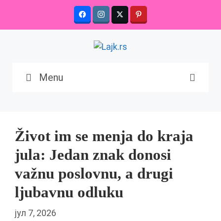
Skip
to
content
Menu
Život im se menja do kraja
jula: Jedan znak donosi
važnu poslovnu, a drugi
ljubavnu odluku
јул 7, 2026