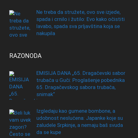
Ne treba da stružete, ovo sve izjede,
spada i crnilo i žutilo: Evo kako očistiti
lavabo, spada sva prljavština koja se
nakupila
RAZONODA
EMISIJA DANA „65. Dragačevski sabor
trubača u Guči: Proglašenje pobednika
65. Dragačevskog sabora trubača,
snimak“
Izgledaju kao gumene bombone, a
udobnost neslućena: Japanke koje su
zaludele Srpkinje, a nemaju baš svuda
da se kupe