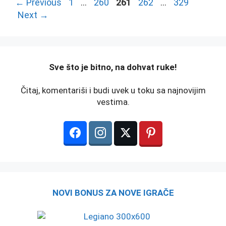
Page
Page
Page
Page
Page
←
Previous
1
…
260
261
262
…
329
Next
→
️Sve što je bitno, na dohvat ruke!
Čitaj, komentariši i budi uvek u toku sa najnovijim
vestima.
NOVI BONUS ZA NOVE IGRAČE