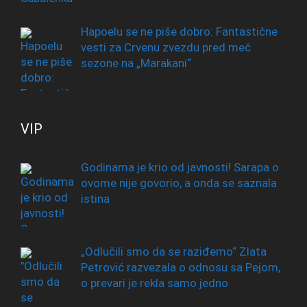
Hapoelu se ne piše dobro: Fantastične
vesti za Crvenu zvezdu pred meč
sezone na „Marakani“
VIP
Godinama je krio od javnosti! Sarapa o
ovome nije govorio, a onda se saznala
istina
„Odlučili smo da se raziđemo“ Zlata
Petrović razvezala o odnosu sa Pejom,
o prevari je rekla samo jedno