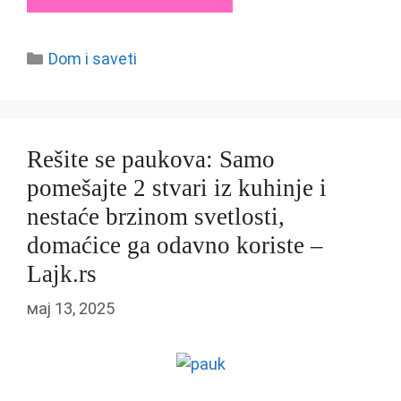
Categories
Dom i saveti
Rešite se paukova: Samo
pomešajte 2 stvari iz kuhinje i
nestaće brzinom svetlosti,
domaćice ga odavno koriste –
Lajk.rs
мај 13, 2025