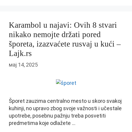
Karambol u najavi: Ovih 8 stvari
nikako nemojte držati pored
šporeta, izazvaćete rusvaj u kući –
Lajk.rs
мај 14, 2025
Šporet zauzima centralno mesto u skoro svakoj
kuhinji, no upravo zbog svoje važnosti i učestale
upotrebe, posebnu pažnju treba posvetiti
predmetima koje odlažete …