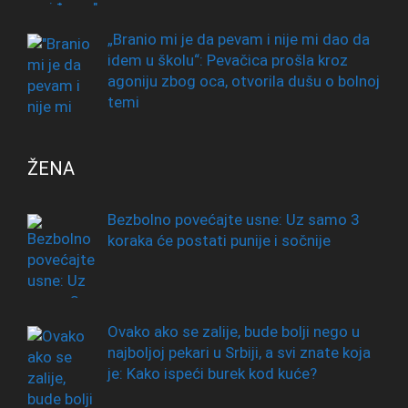
„Branio mi je da pevam i nije mi dao da
idem u školu“: Pevačica prošla kroz
agoniju zbog oca, otvorila dušu o bolnoj
temi
ŽENA
Bezbolno povećajte usne: Uz samo 3
koraka će postati punije i sočnije
Ovako ako se zalije, bude bolji nego u
najboljoj pekari u Srbiji, a svi znate koja
je: Kako ispeći burek kod kuće?