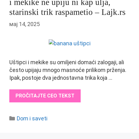
i mekike ne upiju ni kap ulja,
starinski trik raspametio – Lajk.rs
мај 14, 2025
Uštipci i mekike su omiljeni domaći zalogaji, ali
često upijaju mnogo masnoće prilikom prženja.
Ipak, postoje dva jednostavna trika koja …
PROČITAJTE CEO TEKST
Categories
Dom i saveti