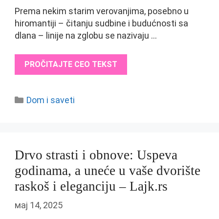
Prema nekim starim verovanjima, posebno u
hiromantiji – čitanju sudbine i budućnosti sa
dlana – linije na zglobu se nazivaju …
PROČITAJTE CEO TEKST
Categories
Dom i saveti
Drvo strasti i obnove: Uspeva
godinama, a uneće u vaše dvorište
raskoš i eleganciju – Lajk.rs
мај 14, 2025