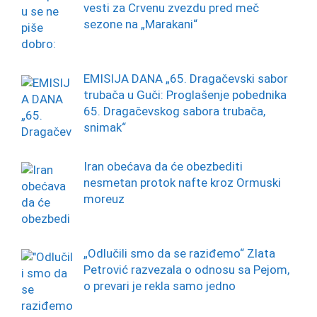
vesti za Crvenu zvezdu pred meč
sezone na „Marakani“
EMISIJA DANA „65. Dragačevski sabor
trubača u Guči: Proglašenje pobednika
65. Dragačevskog sabora trubača,
snimak“
Iran obećava da će obezbediti
nesmetan protok nafte kroz Ormuski
moreuz
„Odlučili smo da se raziđemo“ Zlata
Petrović razvezala o odnosu sa Pejom,
o prevari je rekla samo jedno