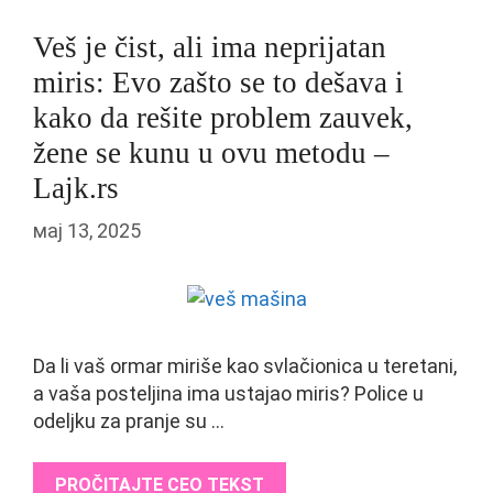
Veš je čist, ali ima neprijatan
miris: Evo zašto se to dešava i
kako da rešite problem zauvek,
žene se kunu u ovu metodu –
Lajk.rs
мај 13, 2025
Da li vaš ormar miriše kao svlačionica u teretani,
a vaša posteljina ima ustajao miris? Police u
odeljku za pranje su …
PROČITAJTE CEO TEKST