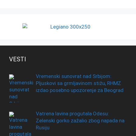
VESTI
Vremenski sunovrat nad Srbijom:
Pljuskovi sa grmljavinom stižu, RHMZ
izdao posebno upozorenje za Beograd
Vatrena lavina progutala Odesu:
Zelenski gorko zažalio zbog napada na
Rusiju