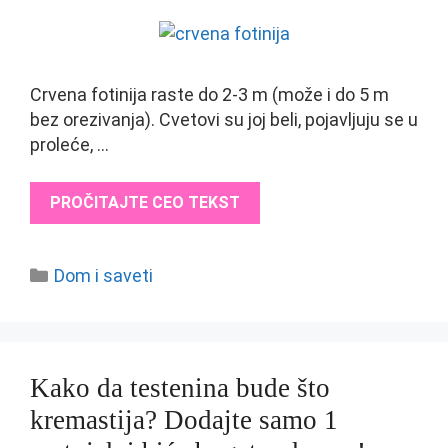
Crvena fotinija raste do 2-3 m (može i do 5 m
bez orezivanja). Cvetovi su joj beli, pojavljuju se u
proleće, …
PROČITAJTE CEO TEKST
Categories
Dom i saveti
Kako da testenina bude što
kremastija? Dodajte samo 1