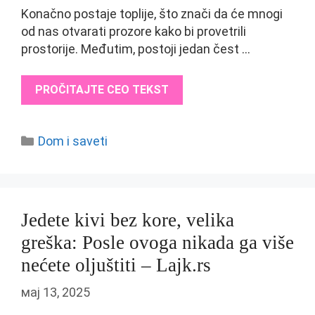
Konačno postaje toplije, što znači da će mnogi
od nas otvarati prozore kako bi provetrili
prostorije. Međutim, postoji jedan čest …
PROČITAJTE CEO TEKST
Categories
Dom i saveti
Jedete kivi bez kore, velika
greška: Posle ovoga nikada ga više
nećete oljuštiti – Lajk.rs
мај 13, 2025