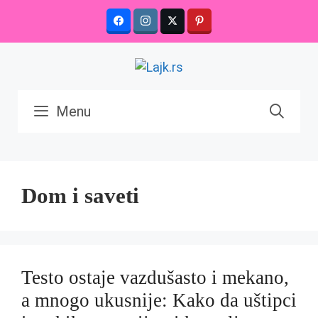
Skip
to
content
Menu
Dom i saveti
Testo ostaje vazdušasto i mekano,
a mnogo ukusnije: Kako da uštipci