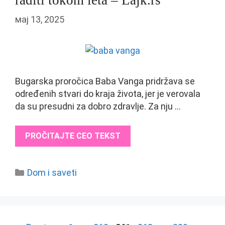
raditi tokom leta – Lajk.rs
мај 13, 2025
Bugarska proročica Baba Vanga pridržava se
određenih stvari do kraja života, jer je verovala
da su presudni za dobro zdravlje. Za nju …
PROČITAJTE CEO TEKST
Categories
Dom i saveti