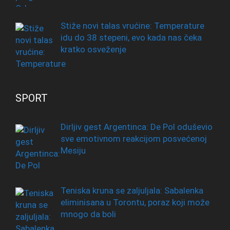
Stiže novi talas vrućine: Temperature
idu do 38 stepeni, evo kada nas čeka
kratko osveženje
SPORT
Dirljiv gest Argentinca: De Pol oduševio
sve emotivnom reakcijom posvećenoj
Mesiju
Teniska kruna se zaljuljala: Sabalenka
eliminisana u Torontu, poraz koji može
mnogo da boli