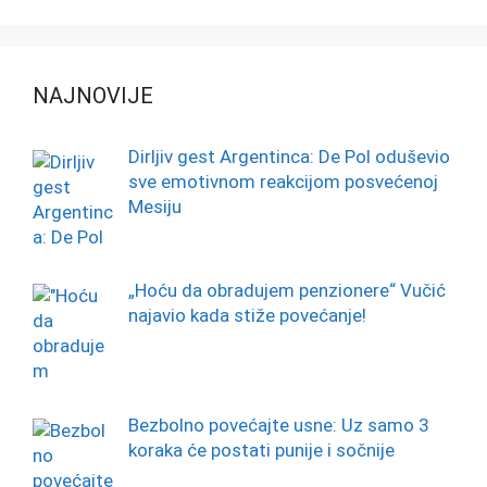
NAJNOVIJE
Dirljiv gest Argentinca: De Pol oduševio
sve emotivnom reakcijom posvećenoj
Mesiju
„Hoću da obradujem penzionere“ Vučić
najavio kada stiže povećanje!
Bezbolno povećajte usne: Uz samo 3
koraka će postati punije i sočnije