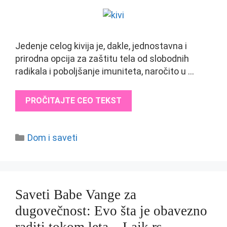
Jedenje celog kivija je, dakle, jednostavna i
prirodna opcija za zaštitu tela od slobodnih
radikala i poboljšanje imuniteta, naročito u …
PROČITAJTE CEO TEKST
Categories
Dom i saveti
Saveti Babe Vange za
dugovečnost: Evo šta je obavezno