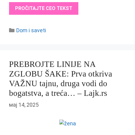
PROČITAJTE CEO TEKST
Categories
Dom i saveti
PREBROJTE LINIJE NA
ZGLOBU ŠAKE: Prva otkriva
VAŽNU tajnu, druga vodi do
bogatstva, a treća… – Lajk.rs
мај 14, 2025