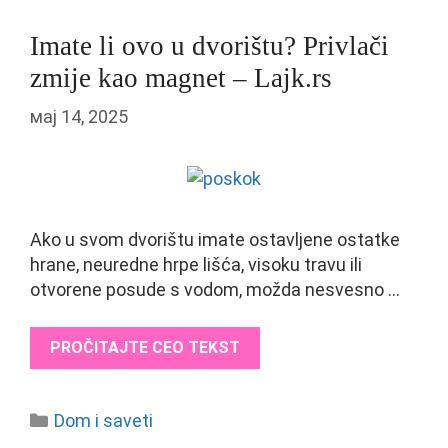
Imate li ovo u dvorištu? Privlači
zmije kao magnet – Lajk.rs
мај 14, 2025
Ako u svom dvorištu imate ostavljene ostatke
hrane, neuredne hrpe lišća, visoku travu ili
otvorene posude s vodom, možda nesvesno …
PROČITAJTE CEO TEKST
Categories
Dom i saveti