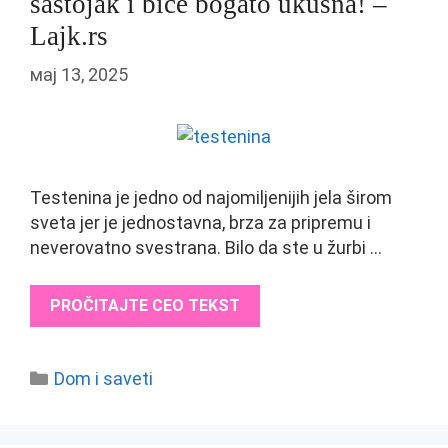
sastojak i biće bogato ukusna! –
Lajk.rs
мај 13, 2025
Testenina je jedno od najomiljenijih jela širom
sveta jer je jednostavna, brza za pripremu i
neverovatno svestrana. Bilo da ste u žurbi …
PROČITAJTE CEO TEKST
Categories
Dom i saveti