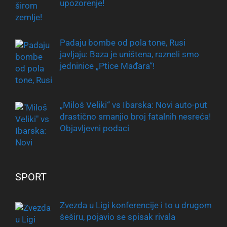
upozorenje!
Padaju bombe od pola tone, Rusi
javljaju: Baza je uništena, razneli smo
jedninice „Ptice Mađara“!
„Miloš Veliki“ vs Ibarska: Novi auto-put
drastično smanjio broj fatalnih nesreća!
Objavljevni podaci
SPORT
Zvezda u Ligi konferencije i to u drugom
šeširu, pojavio se spisak rivala