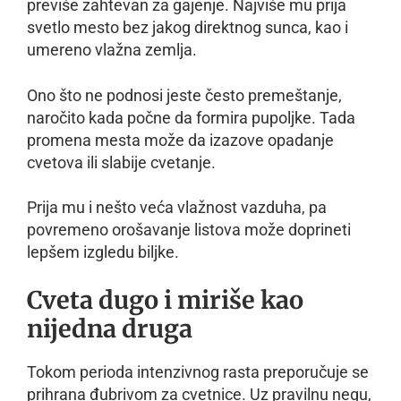
previše zahtevan za gajenje. Najviše mu prija
svetlo mesto bez jakog direktnog sunca, kao i
umereno vlažna zemlja.
Ono što ne podnosi jeste često premeštanje,
naročito kada počne da formira pupoljke. Tada
promena mesta može da izazove opadanje
cvetova ili slabije cvetanje.
Prija mu i nešto veća vlažnost vazduha, pa
povremeno orošavanje listova može doprineti
lepšem izgledu biljke.
Cveta dugo i miriše kao
nijedna druga
Tokom perioda intenzivnog rasta preporučuje se
prihrana đubrivom za cvetnice. Uz pravilnu negu,