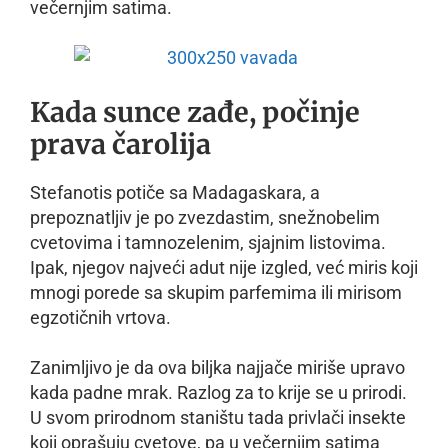
večernjim satima.
Kada sunce zađe, počinje
prava čarolija
Stefanotis potiče sa Madagaskara, a
prepoznatljiv je po zvezdastim, snežnobelim
cvetovima i tamnozelenim, sjajnim listovima.
Ipak, njegov najveći adut nije izgled, već miris koji
mnogi porede sa skupim parfemima ili mirisom
egzotičnih vrtova.
Zanimljivo je da ova biljka najjače miriše upravo
kada padne mrak. Razlog za to krije se u prirodi.
U svom prirodnom staništu tada privlači insekte
koji oprašuju cvetove, pa u večernjim satima