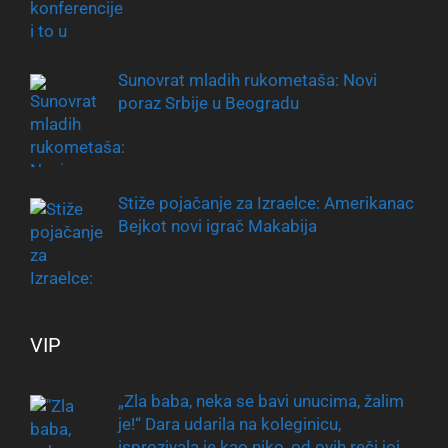
Sunovrat mladih rukometaša: Novi
poraz Srbije u Beogradu
Stiže pojačanje za Izraelce: Amerikanac
Bejkot novi igrač Makabija
VIP
„Zla baba, neka se bavi unucima, žalim
je!“ Dara udarila na koleginicu,
isprozivala je kao niko, od ovih reči joj