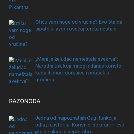
Otiču vam noge od vrućine? Evo šta da
sipate u lavor i osećaj tereta nestaje
„Meni je želudac nameštala svekrva“:
Narodni trik koji mnogi i danas koriste
kada ih muči gorušica i pritisak u
grudima
RAZONODA
Jedna od najpoznatijih Gugl funkcija
odlazi u istoriju: Korisnici šokirani – evo
šta se ukida u septembru