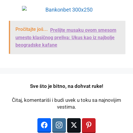
Pročitajte još...
Prelijte musaku ovom smesom
umesto klasičnog preliva: Ukus kao iz najbolje
beogradske kafane
️Sve što je bitno, na dohvat ruke!
Čitaj, komentariši i budi uvek u toku sa najnovijim
vestima.