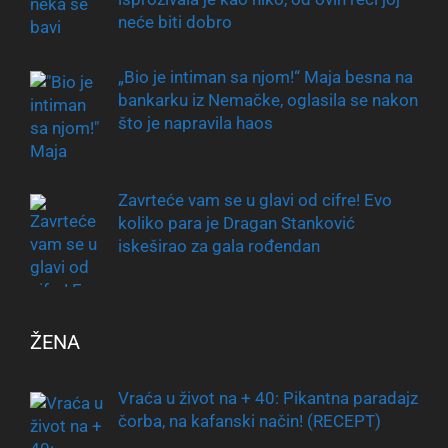
neće biti dobro
„Bio je intiman sa njom!“ Maja besna na
bankarku iz Nemačke, oglasila se nakon
što je napravila haos
Zavrteće vam se u glavi od cifre! Evo
koliko para je Dragan Stanković
iskeširao za gala rođendan
ŽENA
Vraća u život na + 40: Pikantna paradajz
čorba, na kafanski način! (RECEPT)