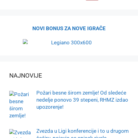
NOVI BONUS ZA NOVE IGRAČE
NAJNOVIJE
Požari besne širom zemlje! Od sledeće
nedelje ponovo 39 stepeni, RHMZ izdao
upozorenje!
Zvezda u Ligi konferencije i to u drugom
šeširu, pojavio se spisak rivala