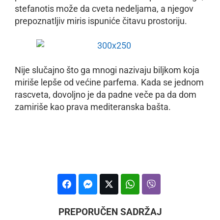
stefanotis može da cveta nedeljama, a njegov
prepoznatljiv miris ispuniće čitavu prostoriju.
Nije slučajno što ga mnogi nazivaju biljkom koja
miriše lepše od većine parfema. Kada se jednom
rascveta, dovoljno je da padne veče pa da dom
zamiriše kao prava mediteranska bašta.
PREPORUČEN SADRŽAJ