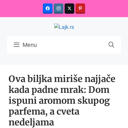
Skip
to
content
Menu
Ova biljka miriše najjače
kada padne mrak: Dom
ispuni aromom skupog
parfema, a cveta
nedeljama