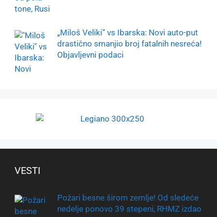
„Miloš Veliki“ vs Ibarska: Novi auto-put
drastično smanjio broj fatalnih nesreća!
Objavljevni podaci
VESTI
Požari besne širom zemlje! Od sledeće
nedelje ponovo 39 stepeni, RHMZ izdao