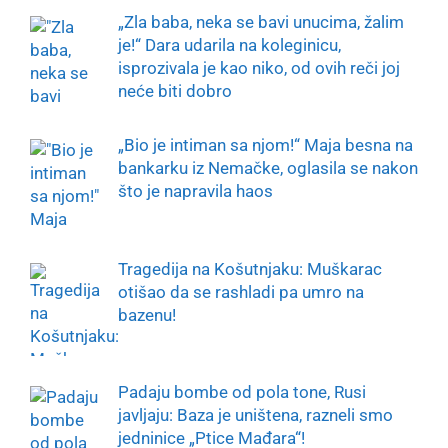
„Zla baba, neka se bavi unucima, žalim
je!“ Dara udarila na koleginicu,
isprozivala je kao niko, od ovih reči joj
neće biti dobro
„Bio je intiman sa njom!“ Maja besna na
bankarku iz Nemačke, oglasila se nakon
što je napravila haos
Tragedija na Košutnjaku: Muškarac
otišao da se rashladi pa umro na
bazenu!
Padaju bombe od pola tone, Rusi
javljaju: Baza je uništena, razneli smo
jedninice „Ptice Mađara“!