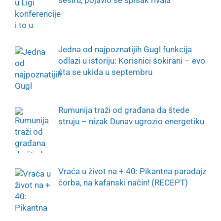
Jedna od najpoznatijih Gugl funkcija
odlazi u istoriju: Korisnici šokirani – evo
šta se ukida u septembru
Rumunija traži od građana da štede
struju – nizak Dunav ugrozio energetiku
Vraća u život na + 40: Pikantna paradajz
čorba, na kafanski način! (RECEPT)