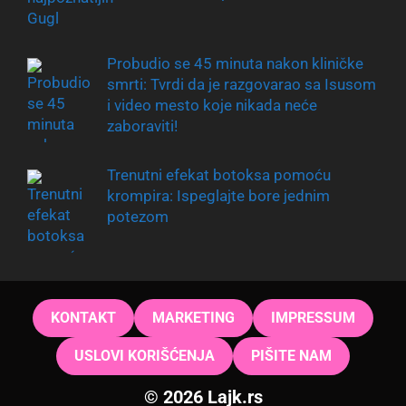
Probudio se 45 minuta nakon kliničke
smrti: Tvrdi da je razgovarao sa Isusom
i video mesto koje nikada neće
zaboraviti!
Trenutni efekat botoksa pomoću
krompira: Ispeglajte bore jednim
potezom
KONTAKT
MARKETING
IMPRESSUM
USLOVI KORIŠĆENJA
PIŠITE NAM
© 2026 Lajk.rs