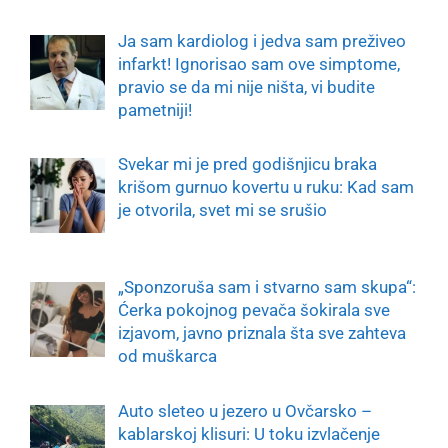
Ja sam kardiolog i jedva sam preživeo
infarkt! Ignorisao sam ove simptome,
pravio se da mi nije ništa, vi budite
pametniji!
Svekar mi je pred godišnjicu braka
krišom gurnuo kovertu u ruku: Kad sam
je otvorila, svet mi se srušio
„Sponzoruša sam i stvarno sam skupa“:
Ćerka pokojnog pevača šokirala sve
izjavom, javno priznala šta sve zahteva
od muškarca
Auto sleteo u jezero u Ovčarsko –
kablarskoj klisuri: U toku izvlačenje