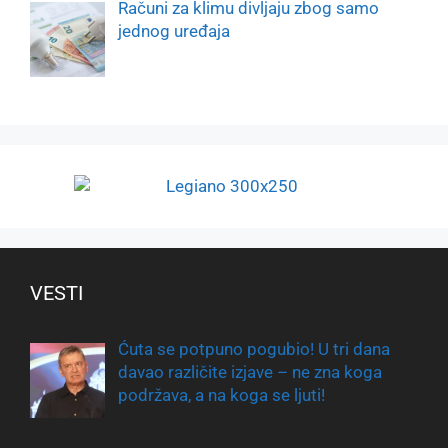
Računi za klimu divljaju zbog samo
jednog uređaja
VESTI
Ćuta se potpuno pogubio! U tri dana
davao različite izjave – ne zna koga
podržava, a na koga se ljuti!