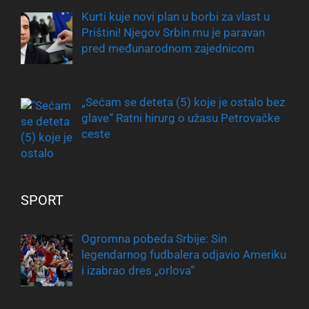
Kurti kuje novi plan u borbi za vlast u
Prištini! Njegov Srbin mu je paravan
pred međunarodnom zajednicom
„Sećam se deteta (5) koje je ostalo bez
glave“ Ratni hirurg o užasu Petrovačke
ceste
SPORT
Ogromna pobeda Srbije: Sin
legendarnog fudbalera odjavio Ameriku
i izabrao dres „orlova“