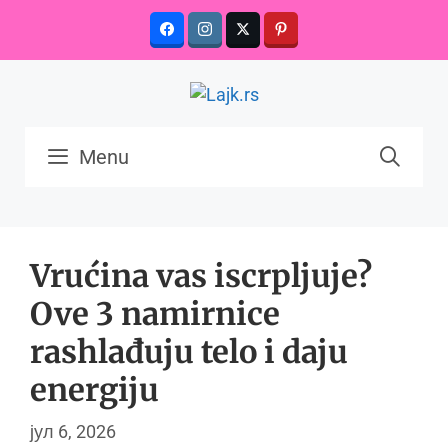
Skip
to
content
Menu
Vrućina vas iscrpljuje?
Ove 3 namirnice
rashlađuju telo i daju
energiju
јул 6, 2026