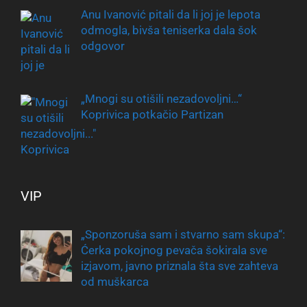
Anu Ivanović pitali da li joj je lepota
odmogla, bivša teniserka dala šok
odgovor
„Mnogi su otišili nezadovoljni…“
Koprivica potkačio Partizan
VIP
„Sponzoruša sam i stvarno sam skupa“:
Ćerka pokojnog pevača šokirala sve
izjavom, javno priznala šta sve zahteva
od muškarca