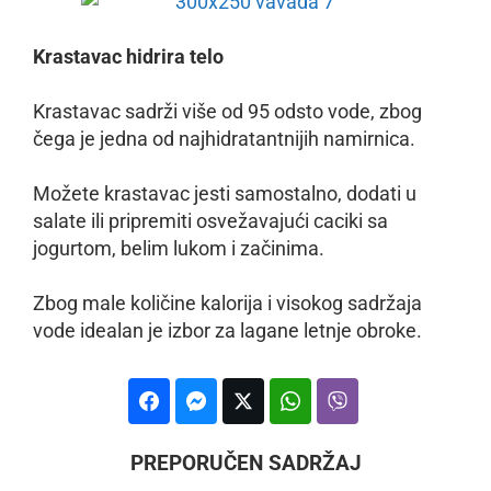
Krastavac hidrira telo
Krastavac sadrži više od 95 odsto vode, zbog
čega je jedna od najhidratantnijih namirnica.
Možete krastavac jesti samostalno, dodati u
salate ili pripremiti osvežavajući caciki sa
jogurtom, belim lukom i začinima.
Zbog male količine kalorija i visokog sadržaja
vode idealan je izbor za lagane letnje obroke.
PREPORUČEN SADRŽAJ