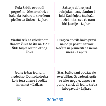
Pola Srbije ovo radi
Zašto je dobro jesti
pogrešno: Mesar otkriva
svinjsku mast, slaninu i
kako da izaberete savršenu
luk? Kad čujete šta kažu
plećku za Uskrs - Lajk.rs
nutricionisti sve će nam
biti jasnije - Lajk.rs
Viralni trik sa zaleđenom
Dragica otkrila kako pravi
flašom čuva baštu na 35°C:
najbolju posnu sarmu:
Štiti biljke od toplotnog
Nećete ni primetiti da nema
šoka
mesa - Lajk.rs
Jedite je bar jednom
Stari baštovani obožavaju
nedeljno: Domaća čorba
ovu biljku: Gvozdeni leptir
koja tera viruse i podiže
se lako neguje, uspeva u
imunitet - Lajk.rs
punoj senci, ali jedno treba
izbegavati - Lajk.rs