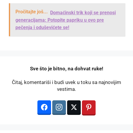
Pročitajte još...
Domaćinski trik koji se prenosi
generacijama: Potopite papriku u ovo pre
pečenja i oduševićete se!
️Sve što je bitno, na dohvat ruke!
Čitaj, komentariši i budi uvek u toku sa najnovijim
vestima.