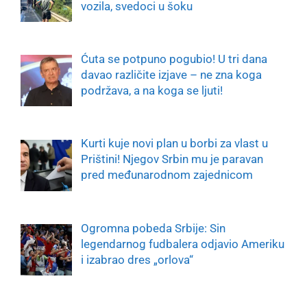
vozila, svedoci u šoku
Ćuta se potpuno pogubio! U tri dana
davao različite izjave – ne zna koga
podržava, a na koga se ljuti!
Kurti kuje novi plan u borbi za vlast u
Prištini! Njegov Srbin mu je paravan
pred međunarodnom zajednicom
Ogromna pobeda Srbije: Sin
legendarnog fudbalera odjavio Ameriku
i izabrao dres „orlova“