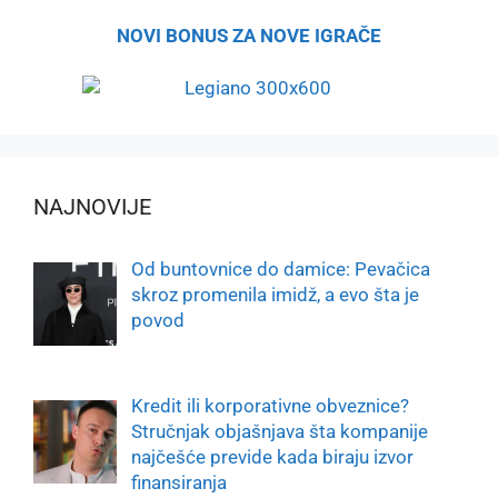
NOVI BONUS ZA NOVE IGRAČE
NAJNOVIJE
Od buntovnice do damice: Pevačica
skroz promenila imidž, a evo šta je
povod
Kredit ili korporativne obveznice?
Stručnjak objašnjava šta kompanije
najčešće previde kada biraju izvor
finansiranja