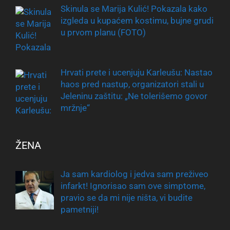
Skinula se Marija Kulić! Pokazala kako
izgleda u kupaćem kostimu, bujne grudi
u prvom planu (FOTO)
Hrvati prete i ucenjuju Karleušu: Nastao
haos pred nastup, organizatori stali u
Jeleninu zaštitu: „Ne tolerišemo govor
mržnje“
ŽENA
Ja sam kardiolog i jedva sam preživeo
infarkt! Ignorisao sam ove simptome,
pravio se da mi nije ništa, vi budite
pametniji!