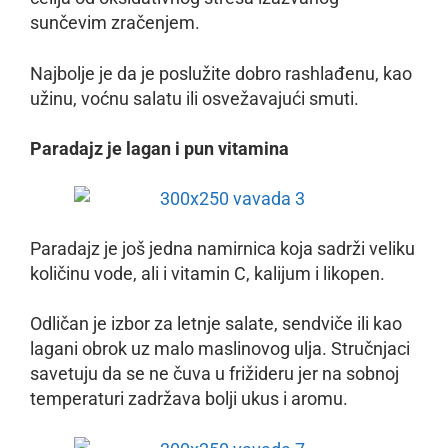
sunčevim zračenjem.
Najbolje je da je poslužite dobro rashlađenu, kao
užinu, voćnu salatu ili osvežavajući smuti.
Paradajz je lagan i pun vitamina
Paradajz je još jedna namirnica koja sadrži veliku
količinu vode, ali i vitamin C, kalijum i likopen.
Odličan je izbor za letnje salate, sendviče ili kao
lagani obrok uz malo maslinovog ulja. Stručnjaci
savetuju da se ne čuva u frižideru jer na sobnoj
temperaturi zadržava bolji ukus i aromu.