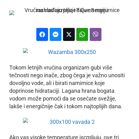
Tokom letnjih vrućina organizam gubi više
tečnosti nego inače, zbog čega je važno unositi
dovoljno vode, ali i birati namirnice koje
doprinose hidrataciji. Lagana hrana bogata
vodom može pomoći da se osećate svežije,
lakše i energičnije čak i tokom najtoplijih dana.
Ako vas visoke temperature iscrpljuju, ove tri