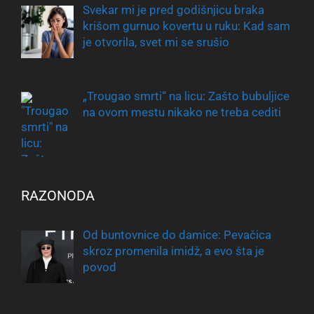
Svekar mi je pred godišnjicu braka
krišom gurnuo kovertu u ruku: Kad sam
je otvorila, svet mi se srušio
„Trougao smrti“ na licu: Zašto bubuljice
na ovom mestu nikako ne treba cediti
RAZONODA
Od buntovnice do damice: Pevačica
skroz promenila imidž, a evo šta je
povod