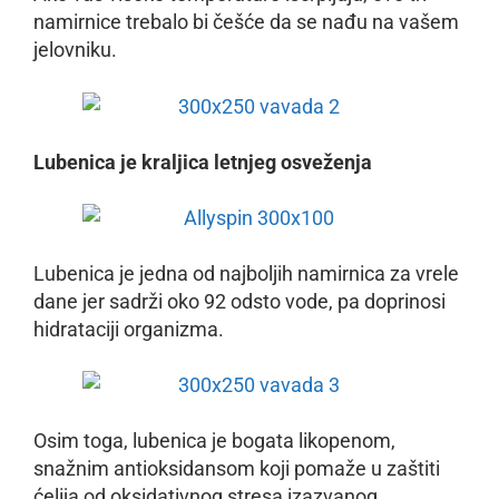
namirnice trebalo bi češće da se nađu na vašem
jelovniku.
Lubenica je kraljica letnjeg osveženja
Lubenica je jedna od najboljih namirnica za vrele
dane jer sadrži oko 92 odsto vode, pa doprinosi
hidrataciji organizma.
Osim toga, lubenica je bogata likopenom,
snažnim antioksidansom koji pomaže u zaštiti
ćelija od oksidativnog stresa izazvanog