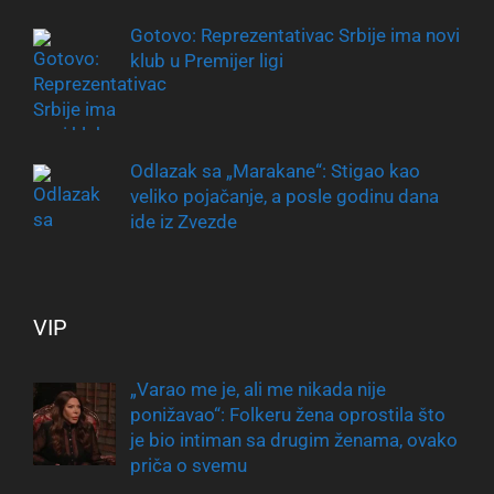
Gotovo: Reprezentativac Srbije ima novi
klub u Premijer ligi
Odlazak sa „Marakane“: Stigao kao
veliko pojačanje, a posle godinu dana
ide iz Zvezde
VIP
„Varao me je, ali me nikada nije
ponižavao“: Folkeru žena oprostila što
je bio intiman sa drugim ženama, ovako
priča o svemu