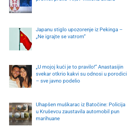
Japanu stiglo upozorenje iz Pekinga –
„Ne igrajte se vatrom“
„U mojoj kući je to pravilo!“ Anastasijin
svekar otkrio kakvi su odnosi u porodici
– sve javno podelio
Uhapšen muškarac iz Batočine: Policija
u Kruševcu zaustavila automobil pun
marihuane