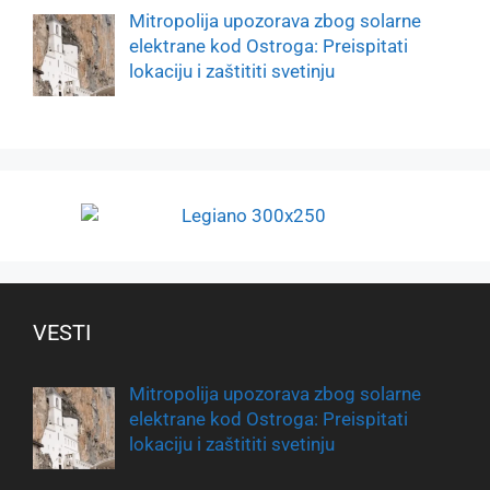
Mitropolija upozorava zbog solarne
elektrane kod Ostroga: Preispitati
lokaciju i zaštititi svetinju
VESTI
Mitropolija upozorava zbog solarne
elektrane kod Ostroga: Preispitati
lokaciju i zaštititi svetinju