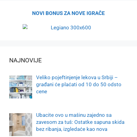
NOVI BONUS ZA NOVE IGRAČE
NAJNOVIJE
Veliko pojeftinjenje lekova u Srbiji –
građani će plaćati od 10 do 50 odsto
cene
Ubacite ovo u mašinu zajedno sa
zavesom za tuš: Ostatke sapuna skida
bez ribanja, izgledaće kao nova