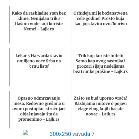
Kako da rashladite stan bez
Orhideja mi je božanstvena
klime: Genijalan trik s
cele godine! Prosto buja
flašom vode koji koriste
kad joj stavim ovo đubrivo
Nemci - Lajk.rs
Lekar s Harvarda stavio
Trik koji koriste hoteli:
omiljeno voće Srba na
Samo kap ovog sastojka i
‘crnu listu’
prozori sijaju nedeljama
bez trunke prašine - Lajk.rs
Opasno odmrzavanje
Zašto se buđ uporno vraća?
mesa: Redovno grešimo u
Razbijamo mitove o pojavi
ovom postupku, stručnjaci
vlage zbog kojih bacate
objašnjavaju šta da
novac - Lajk.rs
promenimo - Lajk.rs