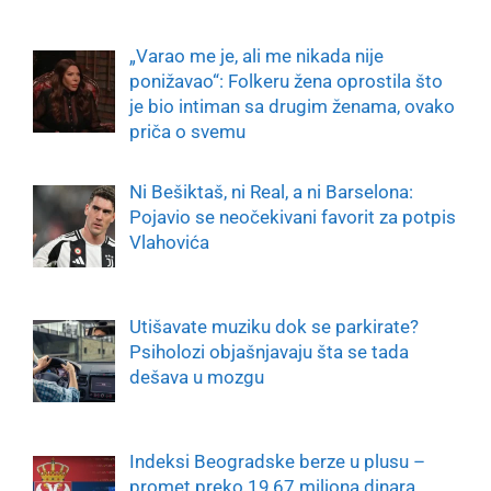
„Varao me je, ali me nikada nije
ponižavao“: Folkeru žena oprostila što
je bio intiman sa drugim ženama, ovako
priča o svemu
Ni Bešiktaš, ni Real, a ni Barselona:
Pojavio se neočekivani favorit za potpis
Vlahovića
Utišavate muziku dok se parkirate?
Psiholozi objašnjavaju šta se tada
dešava u mozgu
Indeksi Beogradske berze u plusu –
promet preko 19,67 miliona dinara