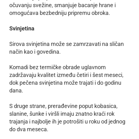
očuvanju svežine, smanjuje bacanje hrane i
omogućava bezbedniju pripremu obroka.
Svinjetina
Sirova svinjetina može se zamrzavati na sličan
način kao i govedina.
Komadi bez termičke obrade uglavnom
zadržavaju kvalitet između četiri i šest meseci,
dok pečena svinjetina može trajati i do godinu
dana.
S druge strane, prerađevine poput kobasica,
slanine, šunke i viršli imaju znatno kraći rok
trajanja i najbolje ih je potrošiti u roku od jednog
do dva meseca.