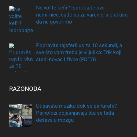
Ne volite kefir? Isprobajte ove
namirnice, čudo su za varenje, a o ukusu
da ne govorimo
Popravite rajsferšlus za 10 sekundi, a
sve što vam treba je viljuška: Trik koji
štedi novac i živce (FOTO)
RAZONODA
Utišavate muziku dok se parkirate?
Psiholozi objašnjavaju šta se tada
dešava u mozgu