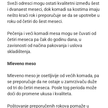
Sveži odresci mogu ostati kvalitetni između šest
i dvanaest meseci, dok komadi sa kostima imaju
nešto kraći rok i preporučuje se da se upotrebe u
roku od četiri do šest meseci.
Pečenja i veći komadi mesa mogu se čuvati od
četiri meseca pa čak do godinu dana, u
zavisnosti od načina pakovanja i uslova
skladištenja.
Mleveno meso
Mleveno meso je osetljivije od većih komada, pa
se preporučuje da ne ostaje u zamrzivaču duže
od tri do četiri meseca. Posle tog perioda može
doći do promene ukusa i kvaliteta.
Poštovanje preporučenih rokova pomaže u