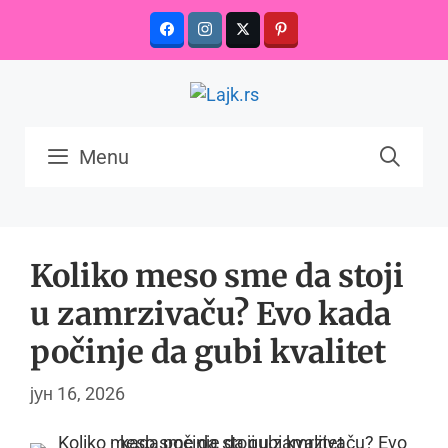
Skip
to
content
Menu
Koliko meso sme da stoji
u zamrzivaču? Evo kada
počinje da gubi kvalitet
јун 16, 2026