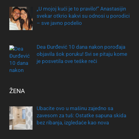
„U mojoj kući je to pravilo!“ Anastasijin
svekar otkrio kakvi su odnosi u porodici
– sve javno podelio
Dea Đurđević 10 dana nakon porođaja
objavila šok poruku! Svi se pitaju kome
je posvetila ove teške reči
ŽENA
Ubacite ovo u mašinu zajedno sa
zavesom za tuš: Ostatke sapuna skida
bez ribanja, izgledaće kao nova