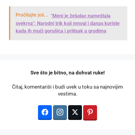
Pročitajte još...
"Meni je želudac nameštala
svekrva": Narodni trik koji mnogi i danas koriste
kada ih muči gorušica i pritisak u grudima
️Sve što je bitno, na dohvat ruke!
Čitaj, komentariši i budi uvek u toku sa najnovijim
vestima.