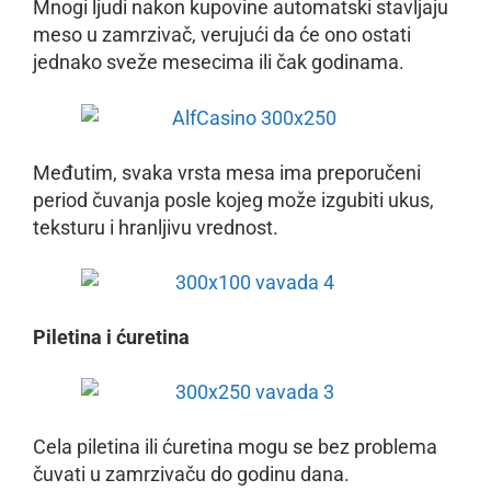
Mnogi ljudi nakon kupovine automatski stavljaju
meso u zamrzivač, verujući da će ono ostati
jednako sveže mesecima ili čak godinama.
Međutim, svaka vrsta mesa ima preporučeni
period čuvanja posle kojeg može izgubiti ukus,
teksturu i hranljivu vrednost.
Piletina i ćuretina
Cela piletina ili ćuretina mogu se bez problema
čuvati u zamrzivaču do godinu dana.