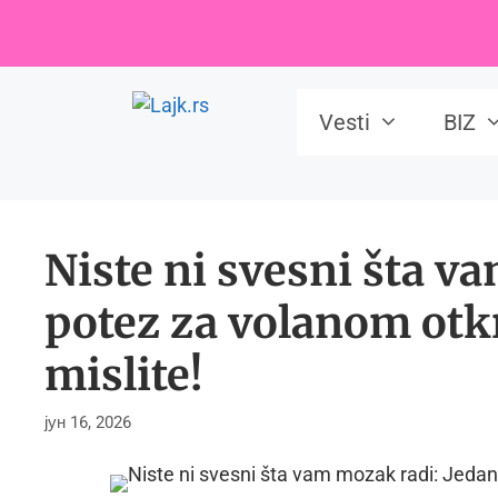
Skip
to
content
Vesti
BIZ
Niste ni svesni šta v
potez za volanom otkr
mislite!
јун 16, 2026