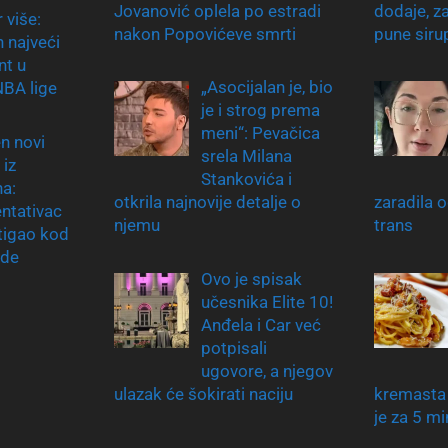
Jovanović oplela po estradi
dodaje, z
 više:
nakon Popovićeve smrti
pune siru
n najveći
nt u
„Asocijalan je, bio
 NBA lige
je i strog prema
meni“: Pevačica
n novi
srela Milana
 iz
Stankovića i
na:
otkrila najnovije detalje o
zaradila o
ntativac
njemu
trans
stigao kod
zde
Ovo je spisak
učesnika Elite 10!
Anđela i Car već
potpisali
ugovore, a njegov
ulazak će šokirati naciju
kremasta
je za 5 m