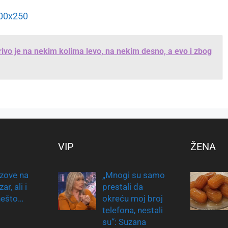
rivo je na nekim kolima levo, na nekim desno, a evo i zbog
VIP
ŽENA
zove na
„Mnogi su samo
r, ali i
prestali da
nešto…
okreću moj broj
telefona, nestali
su“: Suzana