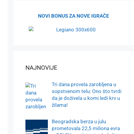
NOVI BONUS ZA NOVE IGRAČE
NAJNOVIJE
Tri dana provela zarobljena u
sopstvenom telu: Ono što tvrdi
da je doživela u komi ledi krv u
žilama!
Beogradska berza u julu
prometovala 22,5 miliona evra