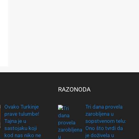
RAZONODA
Ovako Turkinje
Tri dana provela
prave tulumbe!
zarobljena u
Tajna je u
sopstvenom telu:
sastojaku koji
Ono što tvrdi da
kod nas niko ne
je doživela u