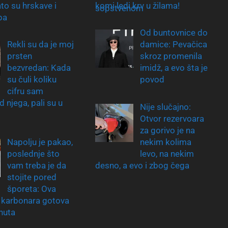
ato su hrskave i
komi ledi krv u žilama!
pa
Od buntovnice do
Rekli su da je moj
damice: Pevačica
prsten
skroz promenila
bezvredan: Kada
imidž, a evo šta je
su čuli koliku
povod
cifru sam
d njega, pali su u
Nije slučajno:
Otvor rezervoara
za gorivo je na
Napolju je pakao,
nekim kolima
poslednje što
levo, na nekim
vam treba je da
desno, a evo i zbog čega
stojite pored
šporeta: Ova
 karbonara gotova
inuta