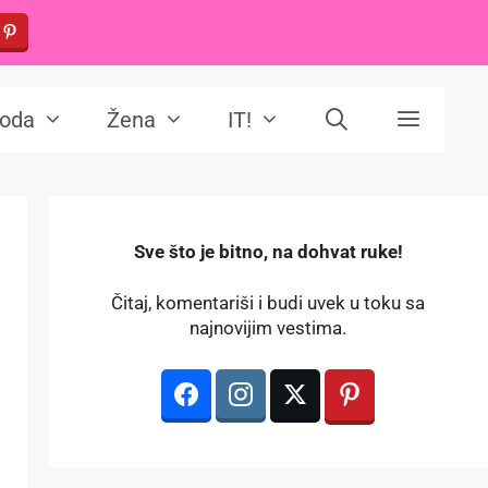
oda
Žena
IT!
️Sve što je bitno, na dohvat ruke!
Čitaj, komentariši i budi uvek u toku sa
najnovijim vestima.