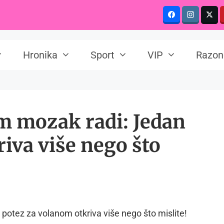
Hronika
Sport
VIP
Razon
am mozak radi: Jedan
iva više nego što