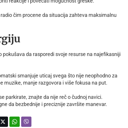
oriti reakcije i povećati mogućnost greške.
radio čim procene da situacija zahteva maksimalnu
rgiju
 pokušava da rasporedi svoje resurse na najefikasniji
matski smanjuje uticaj svega što nije neophodno za
je muzike, manje razgovora i više fokusa na put.
e parkirate, znajte da nije reč o čudnoj navici.
 da bezbednije i preciznije završite manevar.