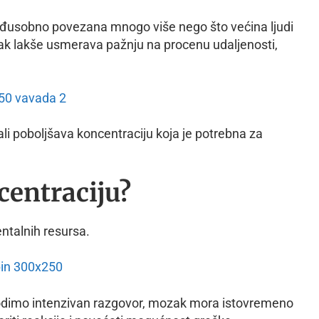
eđusobno povezana mnogo više nego što većina ljudi
ak lakše usmerava pažnju na procenu udaljenosti,
ali poboljšava koncentraciju koja je potrebna za
centraciju?
ntalnih resursa.
 vodimo intenzivan razgovor, mozak mora istovremeno