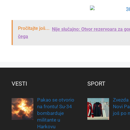
Pročitajte još...
Nije slučajno: Otvor rezervoara za go
čega
VESTI
SPORT
Pakao se otvorio
Zvezda 
na frontu! Su-34
Novi Paza
bombarduje
još po 
militante u
Harkovu