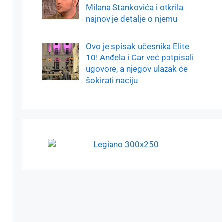
Milana Stankovića i otkrila
najnovije detalje o njemu
Ovo je spisak učesnika Elite
10! Anđela i Car već potpisali
ugovore, a njegov ulazak će
šokirati naciju