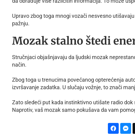
da obrađuje više različitih informacija. To može usp
Upravo zbog toga mnogi vozači nesvesno utišavaju 
pažnju.
Mozak stalno štedi ene
Stručnjaci objašnjavaju da ljudski mozak neprestano
način.
Zbog toga u trenucima povećanog opterećenja auto
izvršavanje zadatka. U slučaju vožnje, to znači man
Zato sledeći put kada instinktivno utišate radio dok s
Naprotiv, vaš mozak samo pokušava da vam pomogne