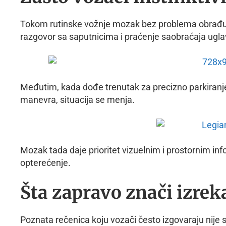
Tokom rutinske vožnje mozak bez problema obrađuje
razgovor sa saputnicima i praćenje saobraćaja ugl
Međutim, kada dođe trenutak za precizno parkiranje,
manevra, situacija se menja.
Mozak tada daje prioritet vizuelnim i prostornim i
opterećenje.
Šta zapravo znači izreka
Poznata rečenica koju vozači često izgovaraju nije 