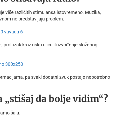
 više različitih stimulansa istovremeno. Muzika,
avnom ne predstavljaju problem.
 prolazak kroz usku ulicu ili izvođenje složenog
nformacijama, pa svaki dodatni zvuk postaje nepotrebno
 „stišaj da bolje vidim“?
samo šala.