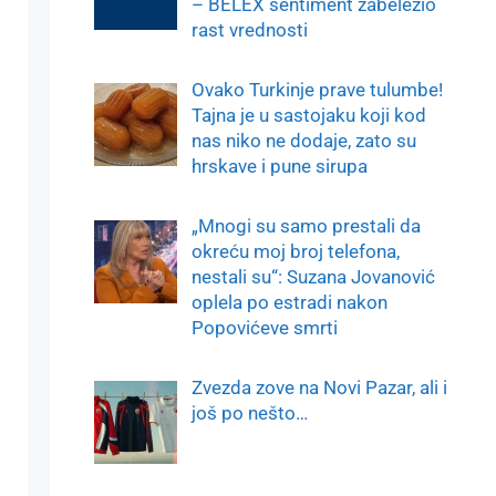
– BELEX sentiment zabeležio
rast vrednosti
Ovako Turkinje prave tulumbe!
Tajna je u sastojaku koji kod
nas niko ne dodaje, zato su
hrskave i pune sirupa
„Mnogi su samo prestali da
okreću moj broj telefona,
nestali su“: Suzana Jovanović
oplela po estradi nakon
Popovićeve smrti
Zvezda zove na Novi Pazar, ali i
još po nešto…