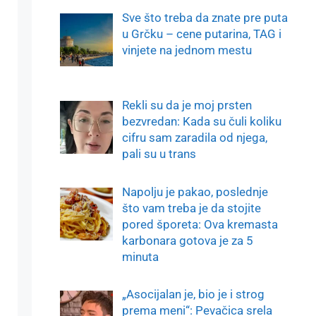
Sve što treba da znate pre puta
u Grčku – cene putarina, TAG i
vinjete na jednom mestu
Rekli su da je moj prsten
bezvredan: Kada su čuli koliku
cifru sam zaradila od njega,
pali su u trans
Napolju je pakao, poslednje
što vam treba je da stojite
pored šporeta: Ova kremasta
karbonara gotova je za 5
minuta
„Asocijalan je, bio je i strog
prema meni“: Pevačica srela