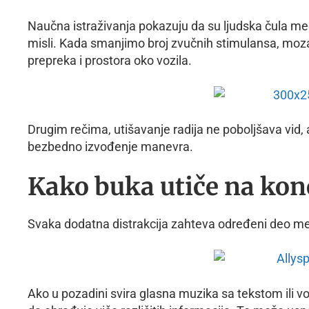
Naučna istraživanja pokazuju da su ljudska čula m
misli. Kada smanjimo broj zvučnih stimulansa, moz
prepreka i prostora oko vozila.
Drugim rečima, utišavanje radija ne poboljšava vid, 
bezbedno izvođenje manevra.
Kako buka utiče na kon
Svaka dodatna distrakcija zahteva određeni deo me
Ako u pozadini svira glasna muzika sa tekstom ili