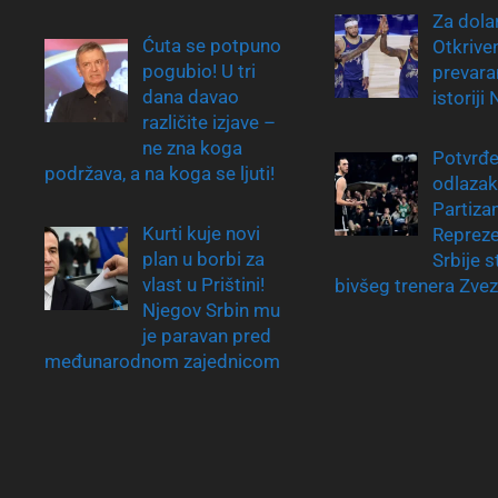
Za dolar
Ćuta se potpuno
Otkrive
pogubio! U tri
prevara
dana davao
istoriji
različite izjave –
ne zna koga
Potvrđe
podržava, a na koga se ljuti!
odlazak
Partiza
Kurti kuje novi
Repreze
plan u borbi za
Srbije 
vlast u Prištini!
bivšeg trenera Zve
Njegov Srbin mu
je paravan pred
međunarodnom zajednicom