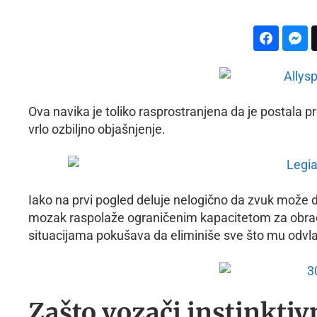
Ova navika je toliko rasprostranjena da je postala pre
vrlo ozbiljno objašnjenje.
Iako na prvi pogled deluje nelogično da zvuk može da 
mozak raspolaže ograničenim kapacitetom za obrad
situacijama pokušava da eliminiše sve što mu odvla
Zašto vozači instinktiv