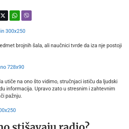
dmet brojnih šala, ali naučnici tvrde da iza nje postoji
utiče na ono što vidimo, stručnjaci ističu da ljudski
u informacija. Upravo zato u stresnim i zahtevnim
či pažnju.
no stišavaju radio?