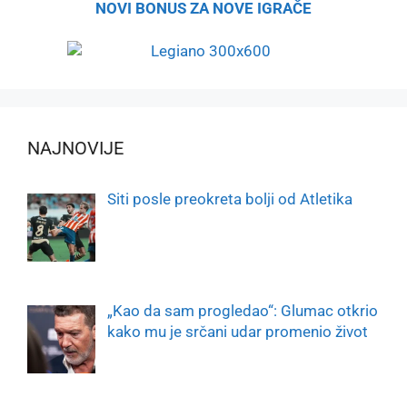
NOVI BONUS ZA NOVE IGRAČE
NAJNOVIJE
Siti posle preokreta bolji od Atletika
„Kao da sam progledao“: Glumac otkrio
kako mu je srčani udar promenio život