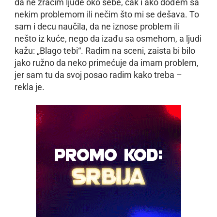
da ne zračim ljude oko sebe, čak i ako dođem sa
nekim problemom ili nečim što mi se dešava. To
sam i decu naučila, da ne iznose problem ili
nešto iz kuće, nego da izađu sa osmehom, a ljudi
kažu: „Blago tebi“. Radim na sceni, zaista bi bilo
jako ružno da neko primećuje da imam problem,
jer sam tu da svoj posao radim kako treba –
rekla je.