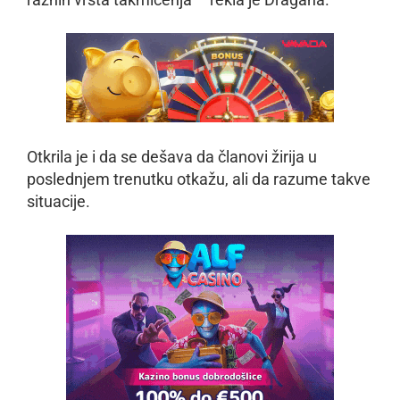
Otkrila je i da se dešava da članovi žirija u
poslednjem trenutku otkažu, ali da razume takve
situacije.