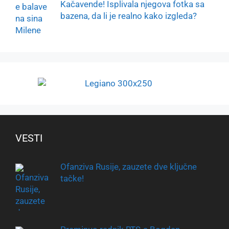
Kačavende! Isplivala njegova fotka sa
bazena, da li je realno kako izgleda?
VESTI
Ofanziva Rusije, zauzete dve ključne
tačke!