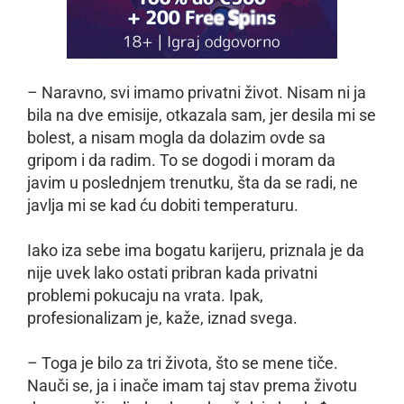
– Naravno, svi imamo privatni život. Nisam ni ja
bila na dve emisije, otkazala sam, jer desila mi se
bolest, a nisam mogla da dolazim ovde sa
gripom i da radim. To se dogodi i moram da
javim u poslednjem trenutku, šta da se radi, ne
javlja mi se kad ću dobiti temperaturu.
Iako iza sebe ima bogatu karijeru, priznala je da
nije uvek lako ostati pribran kada privatni
problemi pokucaju na vrata. Ipak,
profesionalizam je, kaže, iznad svega.
– Toga je bilo za tri života, što se mene tiče.
Nauči se, ja i inače imam taj stav prema životu