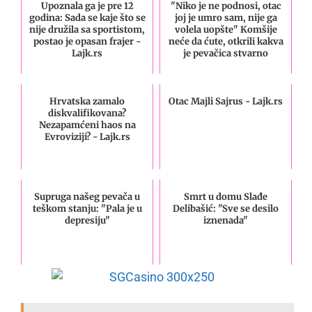
Upoznala ga je pre 12
"Niko je ne podnosi, otac
godina: Sada se kaje što se
joj je umro sam, nije ga
nije družila sa sportistom,
volela uopšte" Komšije
postao je opasan frajer -
neće da ćute, otkrili kakva
Lajk.rs
je pevačica stvarno
Hrvatska zamalo
Otac Majli Sajrus - Lajk.rs
diskvalifikovana?
Nezapamćeni haos na
Evroviziji? - Lajk.rs
Supruga našeg pevača u
Smrt u domu Slađe
teškom stanju: "Pala je u
Delibašić: "Sve se desilo
depresiju"
iznenada"