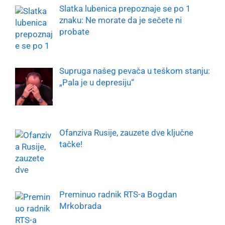
Slatka lubenica prepoznaje se po 1
znaku: Ne morate da je sečete ni
probate
Supruga našeg pevača u teškom stanju:
„Pala je u depresiju“
Ofanziva Rusije, zauzete dve ključne
tačke!
Preminuo radnik RTS-a Bogdan
Mrkobrada