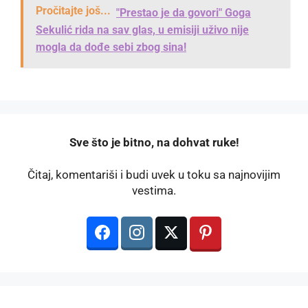
Pročitajte još...
"Prestao je da govori" Goga
Sekulić rida na sav glas, u emisiji uživo nije
mogla da dođe sebi zbog sina!
️Sve što je bitno, na dohvat ruke!
Čitaj, komentariši i budi uvek u toku sa najnovijim
vestima.