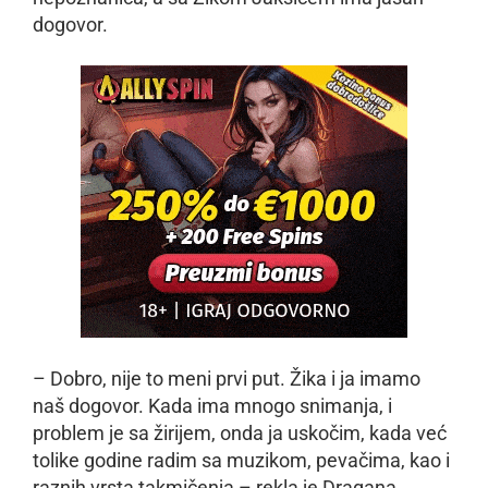
dogovor.
– Dobro, nije to meni prvi put. Žika i ja imamo
naš dogovor. Kada ima mnogo snimanja, i
problem je sa žirijem, onda ja uskočim, kada već
tolike godine radim sa muzikom, pevačima, kao i
raznih vrsta takmičenja – rekla je Dragana.