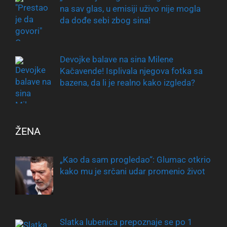
na sav glas, u emisiji uživo nije mogla
da dođe sebi zbog sina!
Devojke balave na sina Milene
Kačavende! Isplivala njegova fotka sa
bazena, da li je realno kako izgleda?
ŽENA
„Kao da sam progledao“: Glumac otkrio
kako mu je srčani udar promenio život
Slatka lubenica prepoznaje se po 1