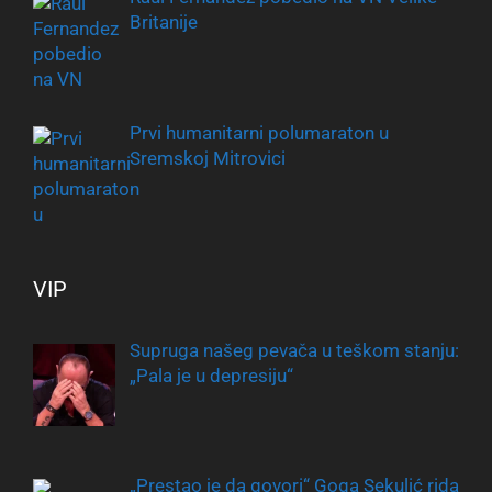
Britanije
Prvi humanitarni polumaraton u
Sremskoj Mitrovici
VIP
Supruga našeg pevača u teškom stanju:
„Pala je u depresiju“
„Prestao je da govori“ Goga Sekulić rida