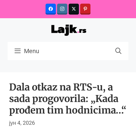
Skip
to
content
Menu
Dala otkaz na RTS-u, a
sada progovorila: „Kada
prođem tim hodnicima…“
јун 4, 2026