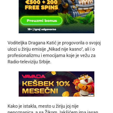
Voditeljka Dragana Katić je progovorila o svojoj
ulozi u žiriju emisije „Nikad nije kasno“, ali i o
profesionalizmu i emocijama koje je vežu za
Radio-televiziju Srbije.
Kako je istakla, mesto u žiriju joj nije
nepoznanica, a sa Žikom Jakšićem ima jasan