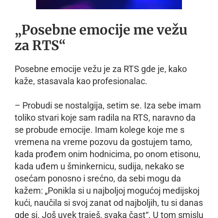
„Posebne emocije me vežu
za RTS“
Posebne emocije vežu je za RTS gde je, kako
kaže, stasavala kao profesionalac.
– Probudi se nostalgija, setim se. Iza sebe imam
toliko stvari koje sam radila na RTS, naravno da
se probude emocije. Imam kolege koje me s
vremena na vreme pozovu da gostujem tamo,
kada prođem onim hodnicima, po onom etisonu,
kada uđem u šminkernicu, sudija, nekako se
osećam ponosno i srećno, da sebi mogu da
kažem: „Ponikla si u najboljoj mogućoj medijskoj
kući, naučila si svoj zanat od najboljih, tu si danas
gde si. Još uvek traješ, svaka čast“. U tom smislu