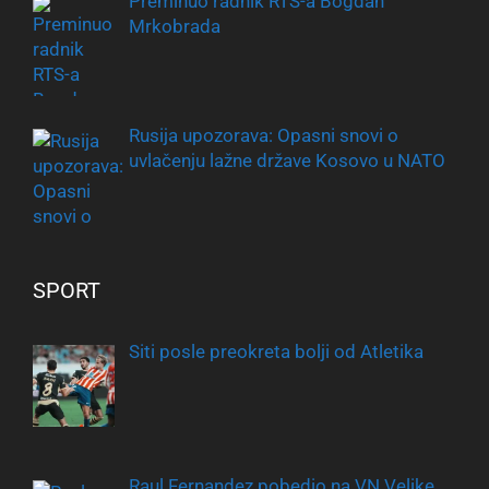
Preminuo radnik RTS-a Bogdan
Mrkobrada
Rusija upozorava: Opasni snovi o
uvlačenju lažne države Kosovo u NATO
SPORT
Siti posle preokreta bolji od Atletika
Raul Fernandez pobedio na VN Velike