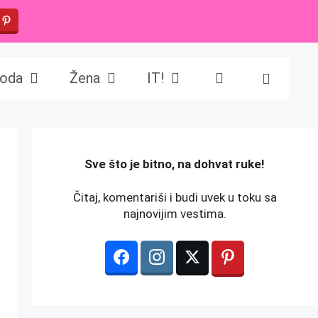
oda
Žena
IT!
️Sve što je bitno, na dohvat ruke!
Čitaj, komentariši i budi uvek u toku sa
najnovijim vestima.