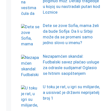
poginuo muž: Detalji tragedije
u kojoj su nastradali putari kod
Loznice
Dete se zove Sofia, mama želi
da bude Sofija: Da li u Srbiji
može da se promeni samo
jedno slovo u imenu?
Nezapamćen skandal:
Fudbalski savez plaćao usluge
za odrasle sudijama! Oglasio
se hitnim saopštenjem
U toku je rat, u igri su milijarde,
a usisivač je državni neprijatelj
broj 1