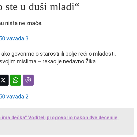
 ste u duši mladi“
 mu ništa ne znače.
 ako govorimo o starosti ili bolje reći o mladosti,
 u svojim mislima – rekao je nedavno Žika.
a ima dečka" Voditelj progovorio nakon dve decenije,