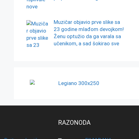
Muzičar objavio prve slike sa
23 godine mlađom devojkom!
Ženu optužio da ga varala sa
učenikom, a sad šokirao sve
RAZONODA