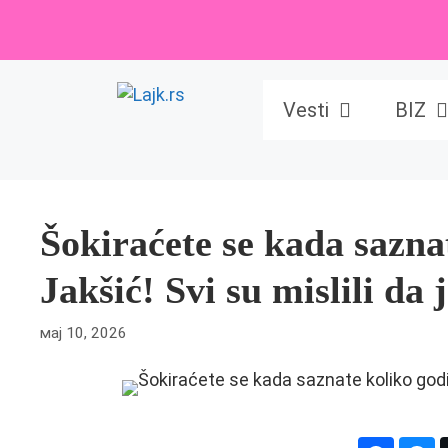
Skip
to
content
Vesti
BIZ
Šokiraćete se kada sazna
Jakšić! Svi su mislili da 
мај 10, 2026