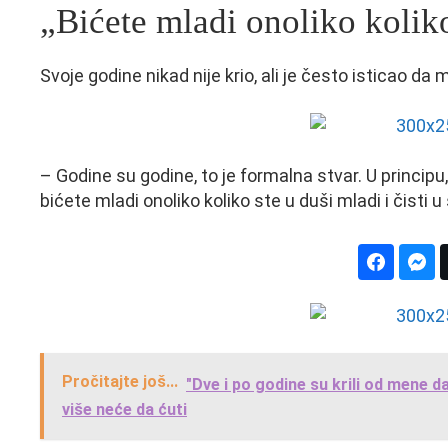
„Bićete mladi onoliko koliko
Svoje godine nikad nije krio, ali je često isticao da
– Godine su godine, to je formalna stvar. U principu,
bićete mladi onoliko koliko ste u duši mladi i čisti
Pročitajte još...
"Dve i po godine su krili od mene d
više neće da ćuti