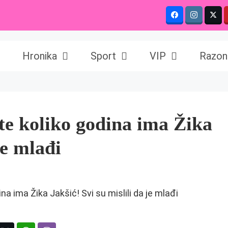
Hronika
Sport
VIP
Razon
te koliko godina ima Žika
je mlađi