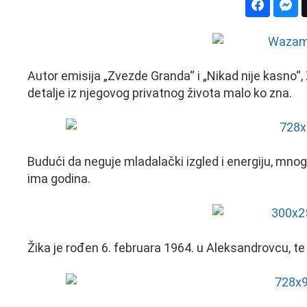
Autor emisija „Zvezde Granda“ i „Nikad nije kasno“, 
detalje iz njegovog privatnog života malo ko zna.
Budući da neguje mladalački izgled i energiju, mnog
ima godina.
Žika je rođen 6. februara 1964. u Aleksandrovcu, t