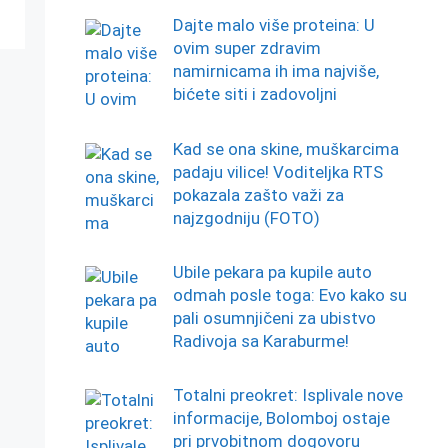
Dajte malo više proteina: U
ovim super zdravim
namirnicama ih ima najviše,
bićete siti i zadovoljni
Kad se ona skine, muškarcima
padaju vilice! Voditeljka RTS
pokazala zašto važi za
najzgodniju (FOTO)
Ubile pekara pa kupile auto
odmah posle toga: Evo kako su
pali osumnjičeni za ubistvo
Radivoja sa Karaburme!
Totalni preokret: Isplivale nove
informacije, Bolomboj ostaje
pri prvobitnom dogovoru