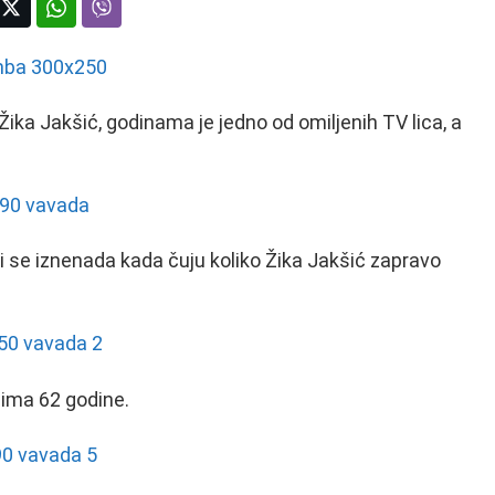
Žika Jakšić, godinama je jedno od omiljenih TV lica, a
i se iznenada kada čuju koliko Žika Jakšić zapravo
e ima 62 godine.