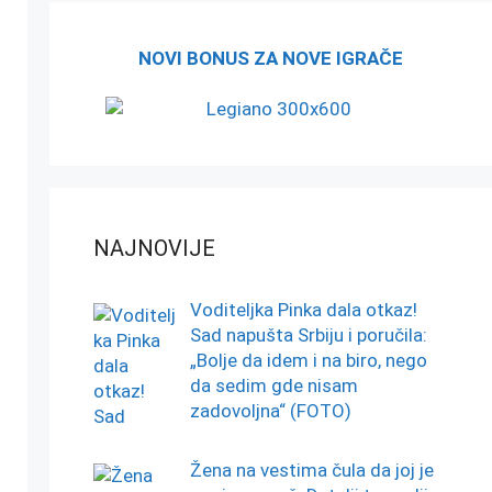
NOVI BONUS ZA NOVE IGRAČE
NAJNOVIJE
Voditeljka Pinka dala otkaz!
Sad napušta Srbiju i poručila:
„Bolje da idem i na biro, nego
da sedim gde nisam
zadovoljna“ (FOTO)
Žena na vestima čula da joj je