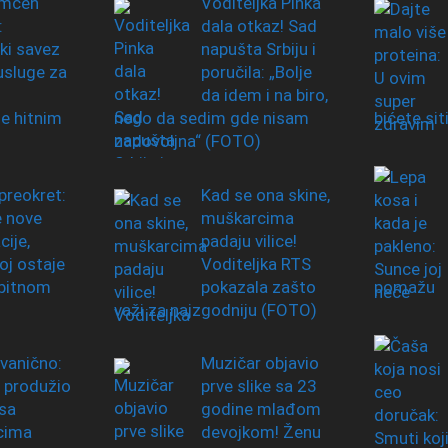
mćen
Voditeljka Pinka
:
dala otkaz! Sad
ki savez
napušta Srbiju i
usluge za
poručila: „Bolje
da idem i na biro,
e hitnim
nego da sedim gde nisam
bićete sit
zadovoljna“ (FOTO)
preokret:
Kad se ona skine,
e nove
muškarcima
ije,
padaju vilice!
j ostaje
Voditeljka RTS
obitnom
pokazala zašto
pomažu
važi za najzgodniju (FOTO)
zvanično:
Muzičar objavio
 produžio
prve slike sa 23
sa
godine mlađom
cima
devojkom! Ženu