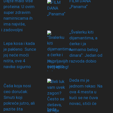
Dajte malo više
FILM DANA
proteina: U ovim
„Panama“
super zdravim
namirnicama ih
ima najviše,
i i zadovoljni
„Švalerku kiti
dijamantima, a
Lepa kosa i kada
ćerke i ja
je pakleno: Sunce
nemamo belog
joj neće moći
dinara“: Jedan od
ništa, ove 4
najprljavijih razvoda dobio
navike sigurno
svoj epilog!
Deda mi je
Čaša koja nosi
jednom rekao: Na
ceo doručak:
ova 4 mesta u
Smuti koji
kući se ne čuva
pokreće jutro, ali
novac, stići će
pazite šta
beda