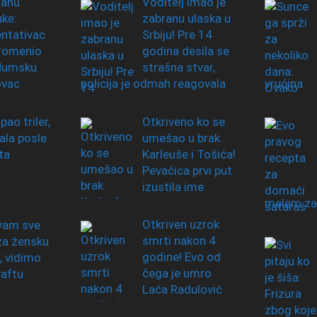
zanu
Voditelj imao je
uke:
zabranu ulaska u
ntativac
Srbiju! Pre 14
promenio
godina desila se
 Humsku
strašna stvar,
ovac
policija je odmah reagovala
vrućina
ipao triler,
Otkriveno ko se
ala posle
umešao u brak
ta
Karleuše i Tošića!
Pevačica prvi put
izustila ime
melem za
Otkriven uzrok
vam sve
smrti nakon 4
za žensku
godine! Evo od
, vidimo
čega je umro
raftu
Laća Radulović