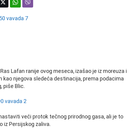
ju Ras Lafan ranije ovog meseca, izašao je iz moreuza i
n kao njegova sledeća destinacija, prema podacima
 piše Blic.
staviti veći protok tečnog prirodnog gasa, ali je to
 iz Persijskog zaliva.