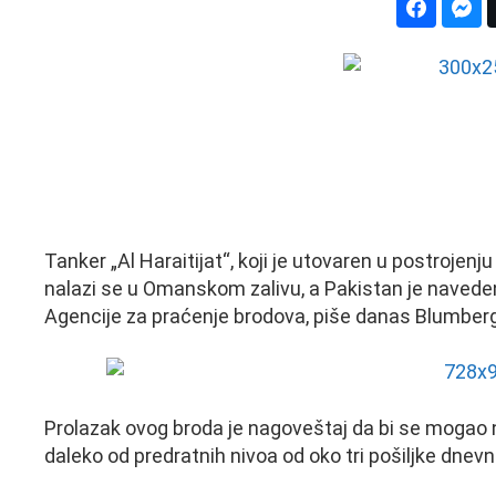
Tanker „Al Haraitijat“, koji je utovaren u postrojen
nalazi se u Omanskom zalivu, a Pakistan je navede
Agencije za praćenje brodova, piše danas Blumberg,
Prolazak ovog broda je nagoveštaj da bi se mogao na
daleko od predratnih nivoa od oko tri pošiljke dnevno