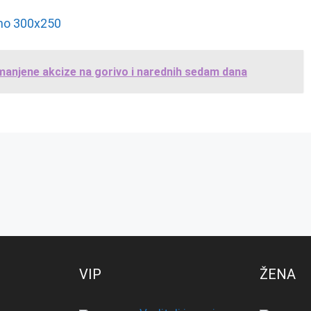
Smanjene akcize na gorivo i narednih sedam dana
VIP
ŽENA