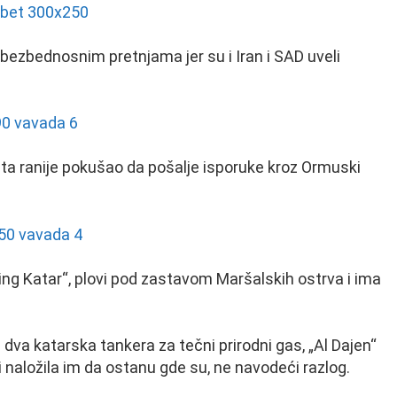
bezbednosnim pretnjama jer su i Iran i SAD uveli
uta ranije pokušao da pošalje isporuke kroz Ormuski
ng Katar“, plovi pod zastavom Maršalskih ostrva i ima
 dva katarska tankera za tečni prirodni gas, „Al Dajen“
i naložila im da ostanu gde su, ne navodeći razlog.