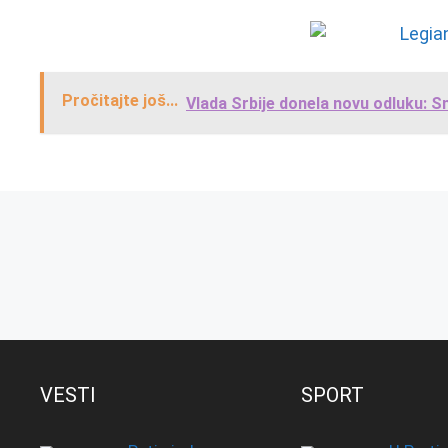
Pročitajte još...
Vlada Srbije donela novu odluku: 
VESTI
SPORT