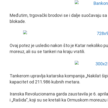
Međutim, trgovački brodovi se i dalje suočavaju sa 
blokade.
Ovaj potez je usledio nakon što je Katar nekoliko p
moreuz, ali su se tankeri na kraju vratili.
Tankerom upravlja katarska kompanija „Nakilat šipi
kapacitet od 211.986 kubnih metara.
Iranska Revolucionarna garda zaustavila je 6. aprila
i „Rašida“, koji su se kretali ka Ormuskom moreuzu 