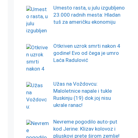
Umesto rasta, u julu izgubljeno
23.000 radnih mesta: Hladan
tuš za američku ekonomiju
Otkriven uzrok smrti nakon 4
godine! Evo od čega je umro
Laća Radulović
Užas na Voždovcu:
Maloletnice napale i tukle
Ruskinju (19) dok joj nisu
ukrale ranac!
Nevreme pogodilo auto-put
kod Jerine: Klizav kolovoz i
pljuskovi prete širom zemlje!