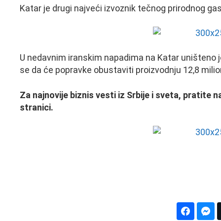
Katar je drugi najveći izvoznik tečnog prirodnog gas
U nedavnim iranskim napadima na Katar uništeno j
se da će popravke obustaviti proizvodnju 12,8 milio
Za najnovije biznis vesti iz Srbije i sveta, pratit
stranici.