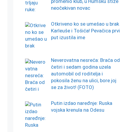
promenio klub, u Humsku stiže
neočekivan novac
Otkriveno ko se umešao u brak
Karleuše i Tošića! Pevačica prvi
put izustila ime
Neverovatna nesreća: Braća od
četiri i sedam godina uzela
automobil od roditelja i
pokosila ženu na ulici, bore joj
se za život! (FOTO)
Putin izdao naređnje: Ruska
vojska krenula na Odesu