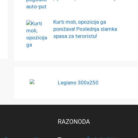
Kurti moli, opozicija ga
ponižava! Poslednja slamka
spasa za teroristu!
RAZONODA