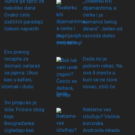
Sunce ga sprži za
„Švalerku kiti
nekoliko dana:
dijamantima, a
Ovako ćete
ćerke i ja
zaštititi paradajz
nemamo belog
tokom najvećih
dinara“: Jedan od
najprljavijih razvoda dobio
svoj epilog!
Evo pravog
recepta za
Deda mi je
domaći sataraš
jednom rekao: Na
sa jajima: Ukus
ova 4 mesta u
kao u kafani,
kući se ne čuva
 stomak i dušu
novac, stići će
beda
Svi pitaju ko je
šiša: Frizura zbog
Reklame vas
koje
izluđuju? Većina
Beograđanke
korisnika
izgledaju kao
Androida nikada