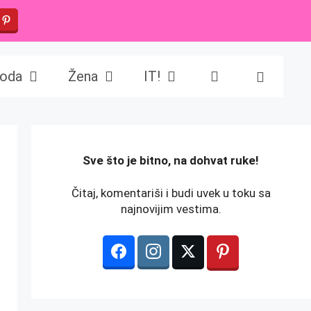
oda
Žena
IT!
️Sve što je bitno, na dohvat ruke!
Čitaj, komentariši i budi uvek u toku sa
najnovijim vestima.