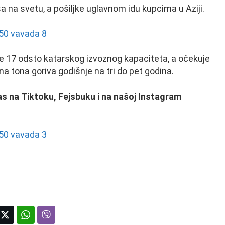
a na svetu, a pošiljke uglavnom idu kupcima u Aziji.
e 17 odsto katarskog izvoznog kapaciteta, a očekuje
na tona goriva godišnje na tri do pet godina.
e nas na Tiktoku, Fejsbuku i na našoj Instagram