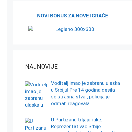
NOVI BONUS ZA NOVE IGRAČE
NAJNOVIJE
Voditelj imao je zabranu ulaska
u Srbiju! Pre 14 godina desila
se strašna stvar, policija je
odmah reagovala
U Partizanu trljaju ruke:
Reprezentativac Srbije