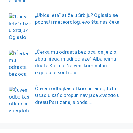
„Ubica leta“ stiže u Srbiju? Oglasio se
poznati meteorolog, evo šta nas čeka
„Ćerka mu odrasta bez oca, on je zlo,
zbog njega mladi odlaze“ Albancima
dosta Kurtija: Najveći kriminalac,
izgubio je kontrolu!
Čuveni odbojkaš otkrio hit anegdotu:
Ušao u kafić prepun navijača Zvezde u
dresu Partizana, a onda….