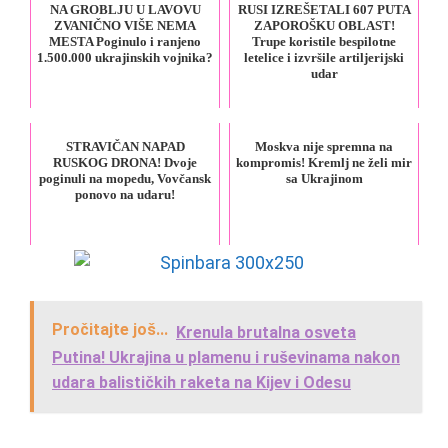
NA GROBLJU U LAVOVU
RUSI IZREŠETALI 607 PUTA
ZVANIČNO VIŠE NEMA
ZAPOROŠKU OBLAST!
MESTA Poginulo i ranjeno
Trupe koristile bespilotne
1.500.000 ukrajinskih vojnika?
letelice i izvršile artiljerijski
udar
STRAVIČAN NAPAD
Moskva nije spremna na
RUSKOG DRONA! Dvoje
kompromis! Kremlj ne želi mir
poginuli na mopedu, Vovčansk
sa Ukrajinom
ponovo na udaru!
Pročitajte još...
Krenula brutalna osveta
Putina! Ukrajina u plamenu i ruševinama nakon
udara balističkih raketa na Kijev i Odesu