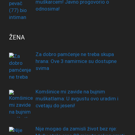
muškarcem! Javno progovorio o
odnosima!
ŽENA
Za dobro pamćenje ne treba skupa
hrana: Ove 3 namirnice su dostupne
svima
Komšinice mi zavide na bujnim
muškatlama: U avgustu ovo uradim i
cvetaju do jeseni!
Nije mogao da zamisli život bez nje: