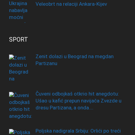
Veleobrt na relaciji Ankara-Kijev
SPORT
Zenit dolazi u Beograd na megdan
Partizanu
Čuveni odbojkaš otkrio hit anegdotu:
Ušao u kafić prepun navijača Zvezde u
dresu Partizana, a onda….
Poljska nadigrala Srbiju: Orlići po treći