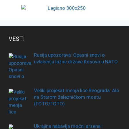
VESTI
Rusija upozorava: Opasni snovi o
uvlačenju lažne države Kosovo u NATO
Veliki projekat menja lice Beograda: Alo
na Starom železničkom mostu
(FOTO/FOTO)
Ukrajina nabavlja moćni arsenal: