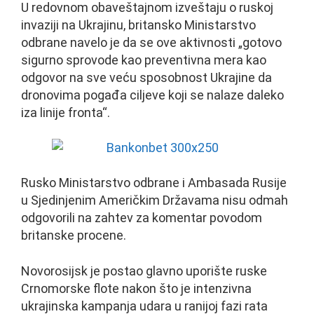
U redovnom obaveštajnom izveštaju o ruskoj
invaziji na Ukrajinu, britansko Ministarstvo
odbrane navelo je da se ove aktivnosti „gotovo
sigurno sprovode kao preventivna mera kao
odgovor na sve veću sposobnost Ukrajine da
dronovima pogađa ciljeve koji se nalaze daleko
iza linije fronta“.
Rusko Ministarstvo odbrane i Ambasada Rusije
u Sjedinjenim Američkim Državama nisu odmah
odgovorili na zahtev za komentar povodom
britanske procene.
Novorosijsk je postao glavno uporište ruske
Crnomorske flote nakon što je intenzivna
ukrajinska kampanja udara u ranijoj fazi rata