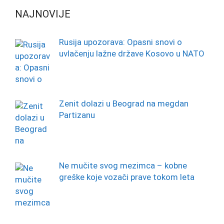
NAJNOVIJE
Rusija upozorava: Opasni snovi o
uvlačenju lažne države Kosovo u NATO
Zenit dolazi u Beograd na megdan
Partizanu
Ne mučite svog mezimca – kobne
greške koje vozači prave tokom leta