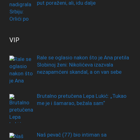
put poraženi, ali, idu dalje
VIP
Rale se oglasio nakon što je Ana pretila
Slobinoj ženi: Nikolićeva izazvala
nezapamćeni skandal, a on van sebe
Brutalno pretučena Lepa Lukić: „Tukao
me je i šamarao, bežala sam“
Naš pevač (77) bio intiman sa