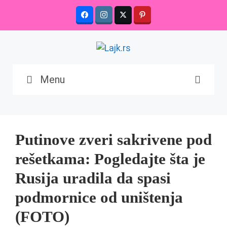
Skip
to
content
Menu
Putinove zveri sakrivene pod
rešetkama: Pogledajte šta je
Rusija uradila da spasi
podmornice od uništenja
(FOTO)