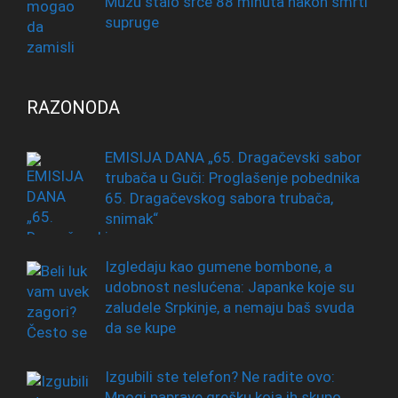
Mužu stalo srce 88 minuta nakon smrti
supruge
RAZONODA
EMISIJA DANA „65. Dragačevski sabor
trubača u Guči: Proglašenje pobednika
65. Dragačevskog sabora trubača,
snimak“
Izgledaju kao gumene bombone, a
udobnost neslućena: Japanke koje su
zaludele Srpkinje, a nemaju baš svuda
da se kupe
Izgubili ste telefon? Ne radite ovo:
Mnogi naprave grešku koja ih skupo