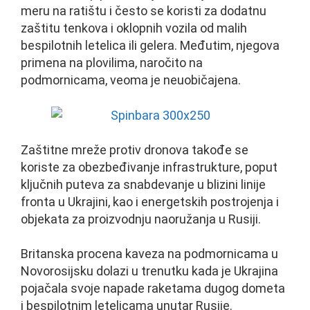
meru na ratištu i često se koristi za dodatnu
zaštitu tenkova i oklopnih vozila od malih
bespilotnih letelica ili gelera. Međutim, njegova
primena na plovilima, naročito na
podmornicama, veoma je neuobičajena.
Zaštitne mreže protiv dronova takođe se
koriste za obezbeđivanje infrastrukture, poput
ključnih puteva za snabdevanje u blizini linije
fronta u Ukrajini, kao i energetskih postrojenja i
objekata za proizvodnju naoružanja u Rusiji.
Britanska procena kaveza na podmornicama u
Novorosijsku dolazi u trenutku kada je Ukrajina
pojačala svoje napade raketama dugog dometa
i bespilotnim letelicama unutar Rusije.