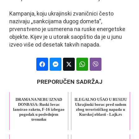
Kampanja, koju ukrajinski zvaničnici često
nazivaju „sankcijama dugog dometa“,
prvenstveno je usmerena na ruske energetske
objekte. Kijev je u utorak saopštio da je u junu
izveo više od desetak takvih napada.
PREPORUČEN SADRŽAJ
DRAMA NA NEBU IZNAD
ILEGALNO UŠAO U RUSIJU
DONBASA: Ruski lovac
Ukrajinski borac pred sudom
lansirao raketu, F-16 izbegao
zbog terorističkog napada u
pogodak u poslednjem
Kurskoj oblasti - Lajk.rs
trenutku