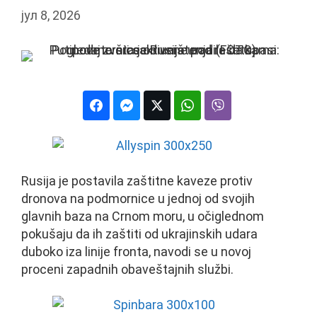
јул 8, 2026
Rusija je postavila zaštitne kaveze protiv
dronova na podmornice u jednoj od svojih
glavnih baza na Crnom moru, u očiglednom
pokušaju da ih zaštiti od ukrajinskih udara
duboko iza linije fronta, navodi se u novoj
proceni zapadnih obaveštajnih službi.