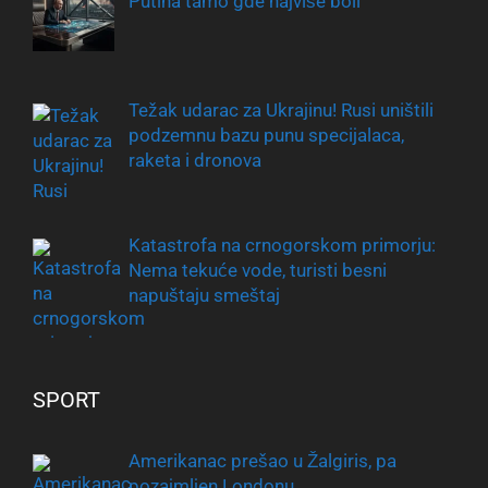
Putina tamo gde najviše boli
Težak udarac za Ukrajinu! Rusi uništili
podzemnu bazu punu specijalaca,
raketa i dronova
Katastrofa na crnogorskom primorju:
Nema tekuće vode, turisti besni
napuštaju smeštaj
SPORT
Amerikanac prešao u Žalgiris, pa
pozajmljen Londonu