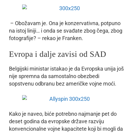
– Obožavam je. Ona je konzervativna, potpuno
na istoj liniji… i onda se svađate zbog čega, zbog
fotografije? – rekao je Franken.
Evropa i dalje zavisi od SAD
Belgijski ministar istakao je da Evropska unija još
nije spremna da samostalno obezbedi
sopstvenu odbranu bez američke vojne moći.
Kako je naveo, biće potrebno najmanje pet do
deset godina da evropske države razviju
konvencionalne vojne kapacitete koji bi mogli da