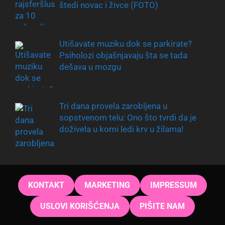
štedi novac i živce (FOTO)
Utišavate muziku dok se parkirate?
Psiholozi objašnjavaju šta se tada
dešava u mozgu
Tri dana provela zarobljena u
sopstvenom telu: Ono što tvrdi da je
doživela u komi ledi krv u žilama!
KONTAKT
MARKETING
IMPRESSUM
USLOVI KORIŠĆENJA
PIŠITE NAM