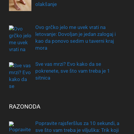
olakšanje
Ovo grčko jelo me uvek vrati na
letovanje: Dovoljan je jedan zalogaj i
kao da ponovo sedim u taverni kraj
mora
Sve vas mrzi? Evo kako da se
pokrenete, sve što vam treba je 1
sitnica
RAZONODA
Popravite rajsferšlus za 10 sekundi, a
sve što vam treba je viljuška: Trik koji