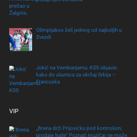
Olimpijakos želi jednog od najboljih u
Zvezdi
Jokić na Vembanjamu: KSS objavio
kako do ulaznica za okršaj Srbija –
Francuska
VIP
„Brena drži Prijovićku pod kontrolom,
prodaje ljude“ Poznati muzičar ne može