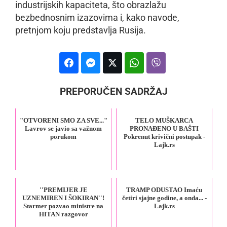
industrijskih kapaciteta, što obrazlažu
bezbednosnim izazovima i, kako navode,
pretnjom koju predstavlja Rusija.
PREPORUČEN SADRŽAJ
"OTVORENI SMO ZA SVE..."
TELO MUŠKARCA
Lavrov se javio sa važnom
PRONAĐENO U BAŠTI
porukom
Pokrenut krivični postupak -
Lajk.rs
''PREMIJER JE
TRAMP ODUSTAO Imaću
UZNEMIREN I ŠOKIRAN''!
četiri sjajne godine, a onda... -
Starmer pozvao ministre na
Lajk.rs
HITAN razgovor