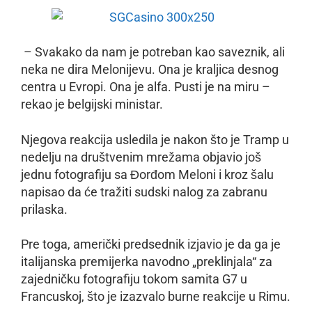
– Svakako da nam je potreban kao saveznik, ali
neka ne dira Melonijevu. Ona je kraljica desnog
centra u Evropi. Ona je alfa. Pusti je na miru –
rekao je belgijski ministar.
Njegova reakcija usledila je nakon što je Tramp u
nedelju na društvenim mrežama objavio još
jednu fotografiju sa Đorđom Meloni i kroz šalu
napisao da će tražiti sudski nalog za zabranu
prilaska.
Pre toga, američki predsednik izjavio je da ga je
italijanska premijerka navodno „preklinjala“ za
zajedničku fotografiju tokom samita G7 u
Francuskoj, što je izazvalo burne reakcije u Rimu.