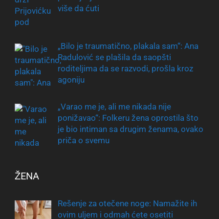
više da ćuti
„Bilo je traumatično, plakala sam“: Ana
Radulović se plašila da saopšti
roditeljima da se razvodi, prošla kroz
agoniju
„Varao me je, ali me nikada nije
ponižavao“: Folkeru žena oprostila što
je bio intiman sa drugim ženama, ovako
priča o svemu
ŽENA
Rešenje za otečene noge: Namažite ih
ovim uljem i odmah ćete osetiti