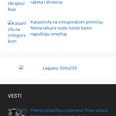
raketa i dronova
Katastrofa na crnogorskom primorju:
Nema tekuće vode, turisti besni
napuštaju smeštaj
VESTI
Petina skladišta u plamenu! KIjev udario