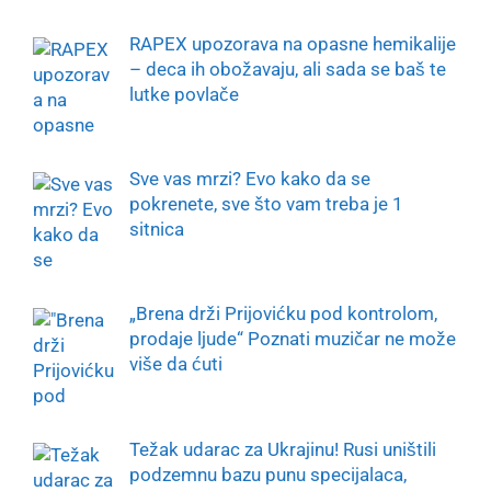
RAPEX upozorava na opasne hemikalije
– deca ih obožavaju, ali sada se baš te
lutke povlače
Sve vas mrzi? Evo kako da se
pokrenete, sve što vam treba je 1
sitnica
„Brena drži Prijovićku pod kontrolom,
prodaje ljude“ Poznati muzičar ne može
više da ćuti
Težak udarac za Ukrajinu! Rusi uništili
podzemnu bazu punu specijalaca,