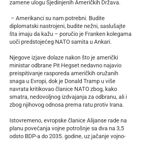
zamene ulogu Sjedinjenih Američkih Država.
– Amerikanci su nam potrebni. Budite
diplomatski nastrojeni, budite nežni, saslušajte
šta imaju da kažu – poručio je Franken kolegama
uoči predstojećeg NATO samita u Ankari.
Njegove izjave dolaze nakon što je američki
ministar odbrane Pit Hegset nedavno najavio
preispitivanje rasporeda američkih oružanih
snaga u Evropi, dok je Donald Tramp u više
navrata kritikovao članice NATO zbog, kako
smatra, nedovoljnog izdvajanja za odbranu, ali i
zbog njihovog odnosa prema ratu protiv Irana.
Istovremeno, evropske članice Alijanse rade na
planu povećanja vojne potrošnje sa dva na 3,5
odsto BDP-a do 2035. godine, uz jačanje vojno-