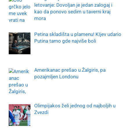
letovanje: Dovoljan je jedan zalogaj i
kao da ponovo sedim u taverni kraj
mora
Petina skladišta u plamenu! KIjev udario
Putina tamo gde najviše boli
Amerikanac prešao u Žalgiris, pa
pozajmljen Londonu
Olimpijakos želi jednog od najboljih u
Zvezdi