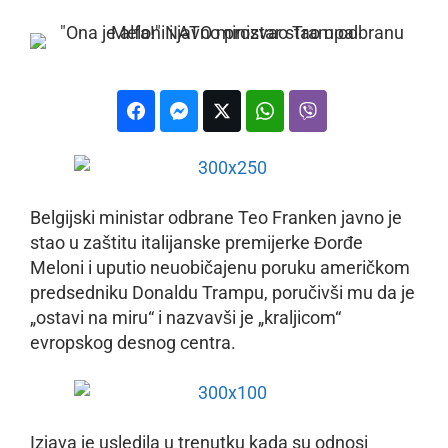
Belgijski ministar odbrane Teo Franken javno je
stao u zaštitu italijanske premijerke Đorđe
Meloni i uputio neuobičajenu poruku američkom
predsedniku Donaldu Trampu, poručivši mu da je
„ostavi na miru“ i nazvavši je „kraljicom“
evropskog desnog centra.
Izjava je usledila u trenutku kada su odnosi