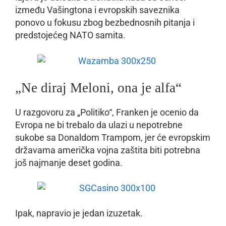
između Vašingtona i evropskih saveznika
ponovo u fokusu zbog bezbednosnih pitanja i
predstojećeg NATO samita.
„Ne diraj Meloni, ona je alfa“
U razgovoru za „Politiko“, Franken je ocenio da
Evropa ne bi trebalo da ulazi u nepotrebne
sukobe sa Donaldom Trampom, jer će evropskim
državama američka vojna zaštita biti potrebna
još najmanje deset godina.
Ipak, napravio je jedan izuzetak.