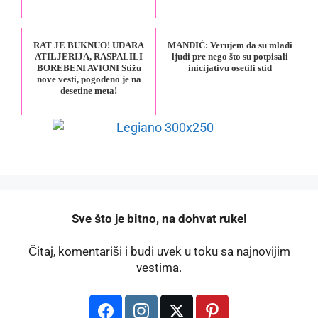
RAT JE BUKNUO! UDARA
MANDIĆ: Verujem da su mladi
ATILJERIJA, RASPALILI
ljudi pre nego što su potpisali
BOREBENI AVIONI Stižu
inicijativu osetili stid
nove vesti, pogođeno je na
desetine meta!
️Sve što je bitno, na dohvat ruke!
Čitaj, komentariši i budi uvek u toku sa najnovijim
vestima.