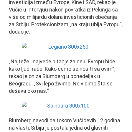
investicija između Evrope, Kine i SAD, rekao je
Vučić u intervjuu nakon povratka iz Pekinga sa
više od milijardu dolara investicionih obećanja
za Srbiju. Protekcionizam „na kraju ubija Evropu“,
dodao je.
„Najteže i najveće pitanje za celu Evropu biće
kako ljudi rade: Kako ćemo se nositi sa ovim“,
rekao je on za Blumberg u ponedeljak u
Beogradu. „Svi lepo živimo. Ne vidimo šta se
dešava oko nas.“
Blumberg navodi da tokom Vučićevih 12 godina
na vlasti, Srbija je postala jedna od glavnih