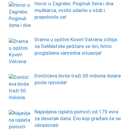
Horor u Zagrebu: Poginuli žena i dva
muškarca, vozilo udarilo u stub i
prepolovilo se!
Drama u opštini Kovin! Vatrena stihija
sa Deliblatske peščare se širi, hitno
proglašena vanredna situacija!
Dončićeva bivša traži 50 miliona dolara
posle razvoda!
Najavljena isplata pomoći od 170 evra
za desetak dana: Evo koji građani će se
obradovati