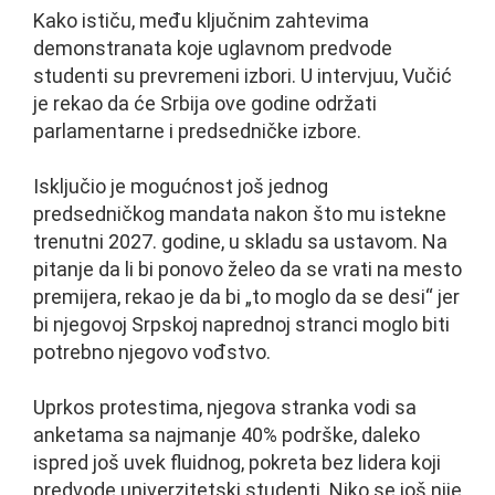
Kako ističu, među ključnim zahtevima
demonstranata koje uglavnom predvode
studenti su prevremeni izbori. U intervjuu, Vučić
je rekao da će Srbija ove godine održati
parlamentarne i predsedničke izbore.
Isključio je mogućnost još jednog
predsedničkog mandata nakon što mu istekne
trenutni 2027. godine, u skladu sa ustavom. Na
pitanje da li bi ponovo želeo da se vrati na mesto
premijera, rekao je da bi „to moglo da se desi“ jer
bi njegovoj Srpskoj naprednoj stranci moglo biti
potrebno njegovo vođstvo.
Uprkos protestima, njegova stranka vodi sa
anketama sa najmanje 40% podrške, daleko
ispred još uvek fluidnog, pokreta bez lidera koji
predvode univerzitetski studenti. Niko se još nije