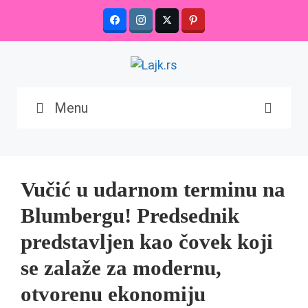
Skip
to
content
Menu
Vučić u udarnom terminu na
Blumbergu! Predsednik
predstavljen kao čovek koji
se zalaže za modernu,
otvorenu ekonomiju