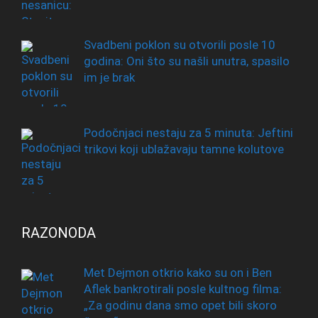
Svadbeni poklon su otvorili posle 10
godina: Oni što su našli unutra, spasilo
im je brak
Podočnjaci nestaju za 5 minuta: Jeftini
trikovi koji ublažavaju tamne kolutove
RAZONODA
Met Dejmon otkrio kako su on i Ben
Aflek bankrotirali posle kultnog filma:
„Za godinu dana smo opet bili skoro