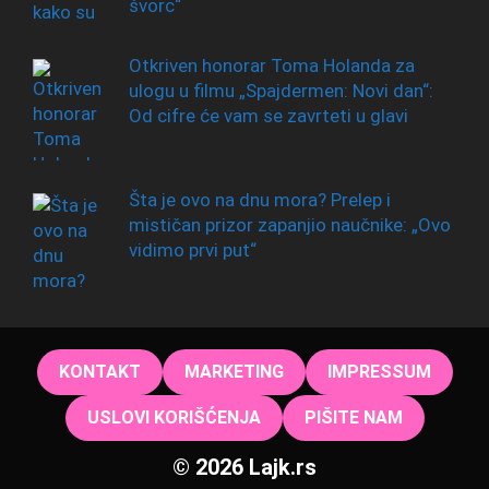
švorc“
Otkriven honorar Toma Holanda za
ulogu u filmu „Spajdermen: Novi dan“:
Od cifre će vam se zavrteti u glavi
Šta je ovo na dnu mora? Prelep i
mističan prizor zapanjio naučnike: „Ovo
vidimo prvi put“
KONTAKT
MARKETING
IMPRESSUM
USLOVI KORIŠĆENJA
PIŠITE NAM
© 2026 Lajk.rs