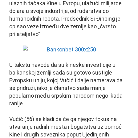
ulaznih tačaka Kine u Evropu, ulažući milijarde
dolara u svoje industrije, od rudarstva do
humanoidnih robota. Predsednik Si Đinping je
opisao veze između dve zemlje kao „čvrsto
prijateljstvo“.
U takstu navode da su kineske investicije u
balkanskoj zemlji sada su gotovo sustigle
Evropsku uniju, kojoj Vučić i dalje namerava da
se pridruži, iako je članstvo sada manje
popularno među srpskim narodom nego ikada
ranije.
Vučić (56) se kladi da će ga njegov fokus na
stvaranje radnih mesta i bogatstva uz pomoć
Kine i drugih saveznika poput Ujedinjenih