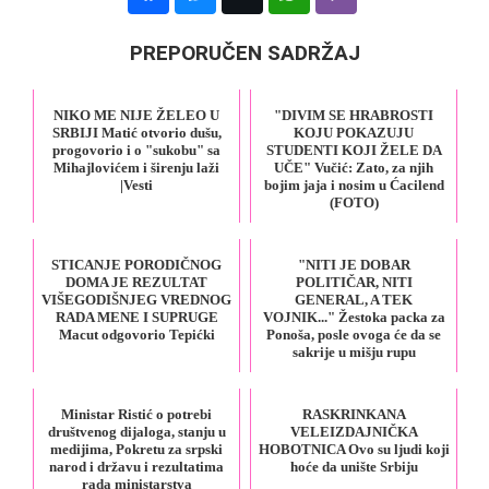
PREPORUČEN SADRŽAJ
NIKO ME NIJE ŽELEO U
"DIVIM SE HRABROSTI
SRBIJI Matić otvorio dušu,
KOJU POKAZUJU
progovorio i o "sukobu" sa
STUDENTI KOJI ŽELE DA
Mihajlovićem i širenju laži
UČE" Vučić: Zato, za njih
|Vesti
bojim jaja i nosim u Ćacilend
(FOTO)
STICANJE PORODIČNOG
"NITI JE DOBAR
DOMA JE REZULTAT
POLITIČAR, NITI
VIŠEGODIŠNJEG VREDNOG
GENERAL, A TEK
RADA MENE I SUPRUGE
VOJNIK..." Žestoka packa za
Macut odgovorio Tepićki
Ponoša, posle ovoga će da se
sakrije u mišju rupu
Ministar Ristić o potrebi
RASKRINKANA
društvenog dijaloga, stanju u
VELEIZDAJNIČKA
medijima, Pokretu za srpski
HOBOTNICA Ovo su ljudi koji
narod i državu i rezultatima
hoće da unište Srbiju
rada ministarstva