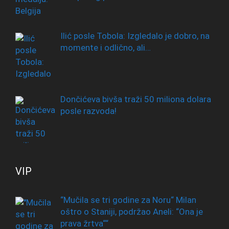
Ilić posle Tobola: Izgledalo je dobro, na
momente i odlično, ali…
Dončićeva bivša traži 50 miliona dolara
posle razvoda!
VIP
“Mučila se tri godine za Noru“ Milan
oštro o Staniji, podržao Aneli: “Ona je
prava žrtva““