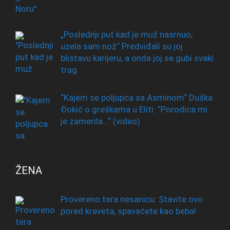
„Poslednji put kad je muž nasrnuo,
uzela sam nož“ Predviđali su joj
blistavu karijeru, a onda joj se gubi svaki
trag
“Kajem se poljupca sa Asminom“ Duška
Đokić o greškama u Eliti: “Porodica mi
je zamerila…“ (video)
ŽENA
Provereno tera nesanicu: Stavite ovo
pored kreveta, spavaćete kao beba!