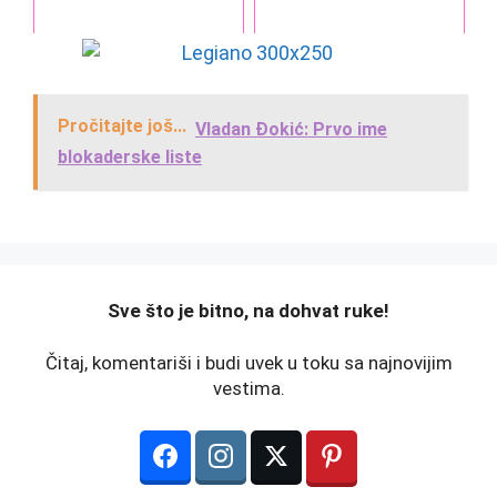
Pročitajte još...
Vladan Đokić: Prvo ime
blokaderske liste
️Sve što je bitno, na dohvat ruke!
Čitaj, komentariši i budi uvek u toku sa najnovijim
vestima.