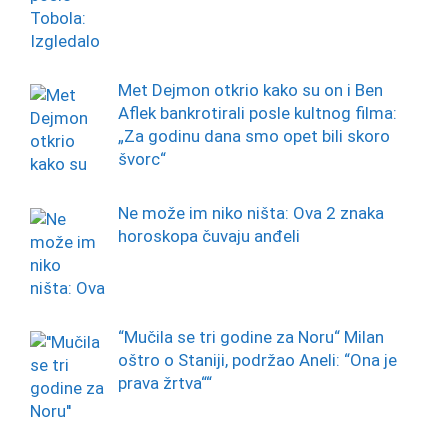
Met Dejmon otkrio kako su on i Ben
Aflek bankrotirali posle kultnog filma:
„Za godinu dana smo opet bili skoro
švorc“
Ne može im niko ništa: Ova 2 znaka
horoskopa čuvaju anđeli
“Mučila se tri godine za Noru“ Milan
oštro o Staniji, podržao Aneli: “Ona je
prava žrtva““