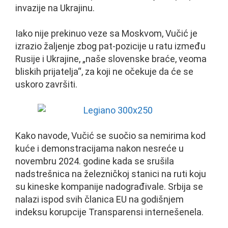
invazije na Ukrajinu.
Iako nije prekinuo veze sa Moskvom, Vučić je
izrazio žaljenje zbog pat-pozicije u ratu između
Rusije i Ukrajine, „naše slovenske braće, veoma
bliskih prijatelja“, za koji ne očekuje da će se
uskoro završiti.
Kako navode, Vučić se suočio sa nemirima kod
kuće i demonstracijama nakon nesreće u
novembru 2024. godine kada se srušila
nadstrešnica na železničkoj stanici na ruti koju
su kineske kompanije nadograđivale. Srbija se
nalazi ispod svih članica EU na godišnjem
indeksu korupcije Transparensi internešenela.