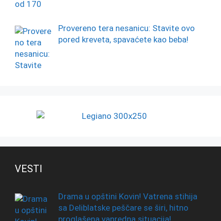
Provereno tera nesanicu: Stavite ovo
pored kreveta, spavaćete kao beba!
VESTI
Drama u opštini Kovin! Vatrena stihija
sa Deliblatske peščare se širi, hitno
proglašena vanredna situacija!