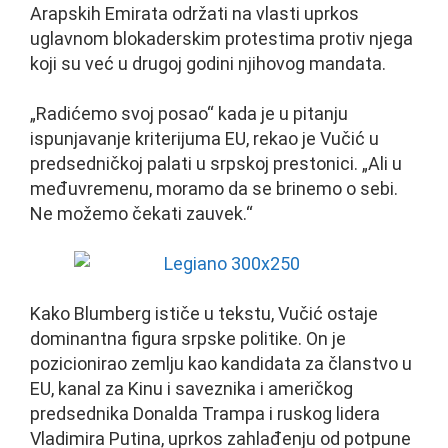
Arapskih Emirata održati na vlasti uprkos
uglavnom blokaderskim protestima protiv njega
koji su već u drugoj godini njihovog mandata.
„Radićemo svoj posao“ kada je u pitanju
ispunjavanje kriterijuma EU, rekao je Vučić u
predsedničkoj palati u srpskoj prestonici. „Ali u
međuvremenu, moramo da se brinemo o sebi.
Ne možemo čekati zauvek.“
Kako Blumberg ističe u tekstu, Vučić ostaje
dominantna figura srpske politike. On je
pozicionirao zemlju kao kandidata za članstvo u
EU, kanal za Kinu i saveznika i američkog
predsednika Donalda Trampa i ruskog lidera
Vladimira Putina, uprkos zahlađenju od potpune