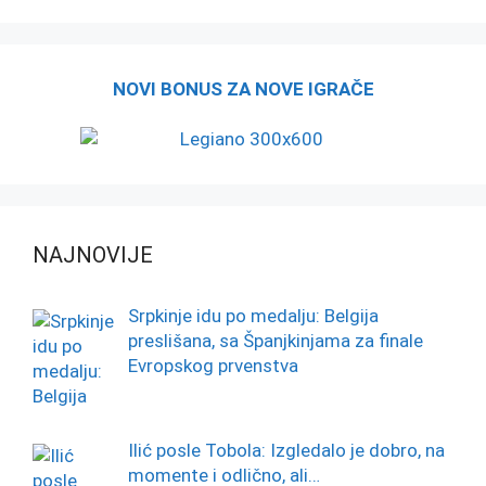
NOVI BONUS ZA NOVE IGRAČE
NAJNOVIJE
Srpkinje idu po medalju: Belgija
preslišana, sa Španjkinjama za finale
Evropskog prvenstva
Ilić posle Tobola: Izgledalo je dobro, na
momente i odlično, ali…