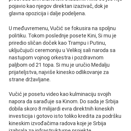
pojavio kao njegov direktan izazivač, dok je
glavna opozicija i dalje podeljena.
U međuvremenu, Vučić se fokusira na spoljnu
politiku. Tokom poslednje posete Kini, Si mu je
priredio sličan doček kao Trampu i Putinu,
uključujući ceremoniju u Velikoj sali naroda sa
nastupom vojnog orkestra i pozdravnom
paljbom od 21 topa. Si mu je uručio Medalju
prijateljstva, najviše kinesko odlikovanje za
strane državljane.
Vučić je posetu video kao kulminaciju svojih
napora da sarađuje sa Kinom. Do sada je Srbija
dobila skoro 8 milijardi evra direktnih kineskih
investicija i gotovo isto toliko kredita za podršku
kineskim izvođačima radova koje je Srbija
izabrala za infrastrukturne projekte.