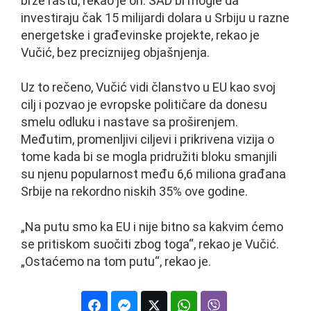
brže rastu, rekao je on. SAD bi mogle da
investiraju čak 15 milijardi dolara u Srbiju u razne
energetske i građevinske projekte, rekao je
Vučić, bez preciznijeg objašnjenja.
Uz to rečeno, Vučić vidi članstvo u EU kao svoj
cilj i pozvao je evropske političare da donesu
smelu odluku i nastave sa proširenjem.
Međutim, promenljivi ciljevi i prikrivena vizija o
tome kada bi se mogla pridružiti bloku smanjili
su njenu popularnost među 6,6 miliona građana
Srbije na rekordno niskih 35% ove godine.
„Na putu smo ka EU i nije bitno sa kakvim ćemo
se pritiskom suočiti zbog toga“, rekao je Vučić.
„Ostaćemo na tom putu“, rekao je.