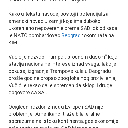
Kako u tekstu navode, postoji i potencijal za
američki novac u zemlji koja ima duboko
ukorenjeno nepoverenje prema SAD još od kada
je NATO bombardovao
Beograd
tokom rata na
KiM.
Vučić je nazvao Trampa „ srodnom dušom“ koja
stavlja nacionalne interese iznad svega. Iako je
pokušaj izgradnje Trampove kule u Beogradu
prošle godine propao zbog lokalnog protivljenja,
Vučić je rekao da je spreman da sklopi i druge
dogovore sa SAD.
Očigledni razdor između Evrope i SAD nije
problem jer Amerikanci traže bilateralne
sporazume na istoku kontinenta, gde ekonomije