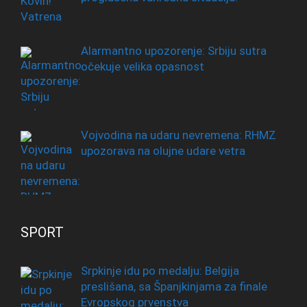
Alarmantno upozorenje: Srbiju sutra
očekuje velika opasnost
Vojvodina na udaru nevremena: RHMZ
upozorava na olujne udare vetra
SPORT
Srpkinje idu po medalju: Belgija
preslišana, sa Španjkinjama za finale
Evropskog prvenstva