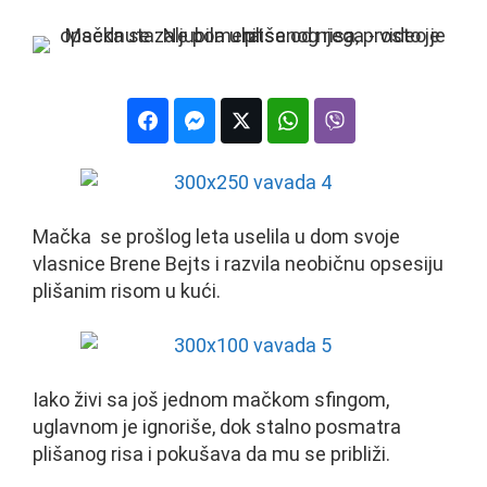
Mačka se prošlog leta uselila u dom svoje
vlasnice Brene Bejts i razvila neobičnu opsesiju
plišanim risom u kući.
Iako živi sa još jednom mačkom sfingom,
uglavnom je ignoriše, dok stalno posmatra
plišanog risa i pokušava da mu se približi.