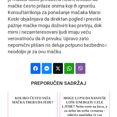
mačke često prilaze onima koji ih ignorišu.
Konsultantkinja za ponašanje mačaka Marsi
Koski objašnjava da direktan pogled i previše
pažnje mačke mogu doživeti kao pretnju, dok
mirni i nezainteresovani ljudi imaju veću
verovatnoću da ih privuku. Upravo zato
nepomični plišani ris deluje potpuno bezbedno i
neodoljiv je za ovu mačku.
PREPORUČEN SADRŽAJ
KOLIKO ČESTO VAŠA
MOGU LI PSI DA NANJUŠE
MAČKA TREBA DA JEDE?
LOŠU ENERGIJU I ZLE
LJUDE? Nešto osete na keca, a
za nešto im treba vremena -
otkrića naučnika će vas