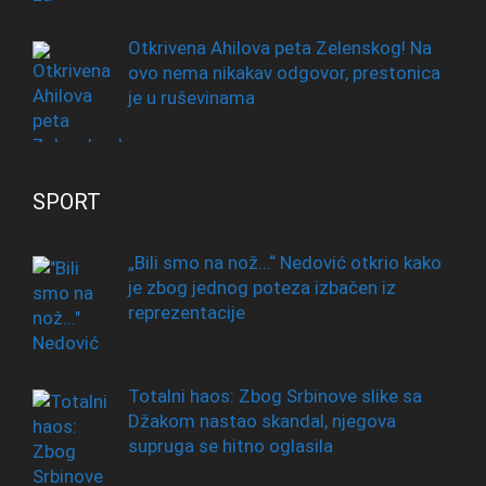
Otkrivena Ahilova peta Zelenskog! Na
ovo nema nikakav odgovor, prestonica
je u ruševinama
SPORT
„Bili smo na nož…“ Nedović otkrio kako
je zbog jednog poteza izbačen iz
reprezentacije
Totalni haos: Zbog Srbinove slike sa
Džakom nastao skandal, njegova
supruga se hitno oglasila