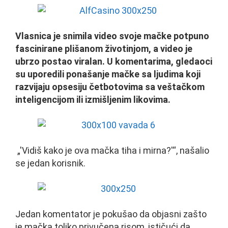
Vlasnica je snimila video svoje mačke potpuno
fascinirane plišanom životinjom, a video je
ubrzo postao viralan. U komentarima, gledaoci
su uporedili ponašanje mačke sa ljudima koji
razvijaju opsesiju četbotovima sa veštačkom
inteligencijom ili izmišljenim likovima.
„'Vidiš kako je ova mačka tiha i mirna?'“, našalio
se jedan korisnik.
Jedan komentator je pokušao da objasni zašto
je mačka toliko privučena risom, ističući da