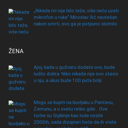
„Nikada mi nije bilo teže, više neću uzeti
mikrofon u ruke“ Miroslav Ilić neutešan
nakon smrti, ovo ga je potpuno slomilo
ŽENA
Ajoj, kada u gužvaru dodate ovo, bude
ludilo dobra: Niko nikada nije ovo stavio
u nju, a ukus bude 100 puta bolji
Mogu se kupiti na buvljaku u Pančevu,
Zemunu, a u svetu retko gde… Ove
torbe su Srpkinje kao lude nosile
2000ih, sada dizajneri hoće da ih vrate