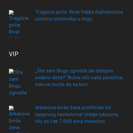
Tragična priča: Rival Veljka Ražnatovića
usmrtio protivnika u ringu
VIP
„Šta sam Bogu zgrešila da dobijem
ovakvo dete?“ Bolne reči naše pevačice,
više ne može da se bori
Arkanova bivša žena profitirala od
njegovog nasledstva! Izdaje luksuznu
vilu za čak 7.000 evra mesečno