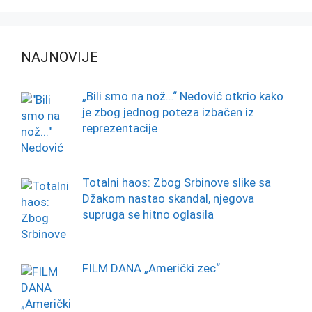
NAJNOVIJE
„Bili smo na nož…“ Nedović otkrio kako
je zbog jednog poteza izbačen iz
reprezentacije
Totalni haos: Zbog Srbinove slike sa
Džakom nastao skandal, njegova
supruga se hitno oglasila
FILM DANA „Američki zec“