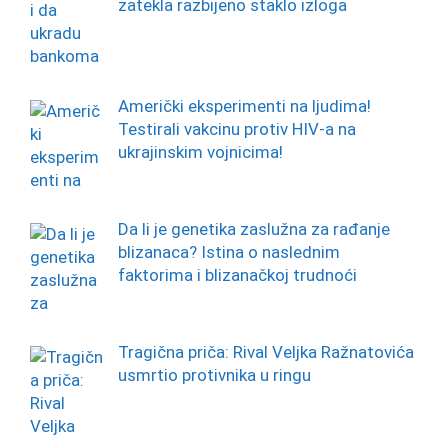
zatekla razbijeno staklo izloga
Američki eksperimenti na ljudima!
Testirali vakcinu protiv HIV-a na
ukrajinskim vojnicima!
Da li je genetika zaslužna za rađanje
blizanaca? Istina o naslednim
faktorima i blizanačkoj trudnoći
Tragična priča: Rival Veljka Ražnatovića
usmrtio protivnika u ringu