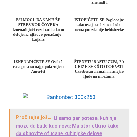
iznenaditi
PSI MOGU DA NANJUŠE
ISTOPIĆETE SE Pogledajte
STRES KOD ČOVEKA
kako ovaj pas brine o bebi -
Iznenađujući rezultati kako to
nema pouzdanije bebisiterke
deluje na njihovo ponašanje -
Lajk.rs
IZNENADIĆETE SE Ovih 5
ŠTENETU RASTU ZUBI, PA
rasa pasa su najpopularnije u
GRIZE SVE ŠTO DOHVATI
Americi
Urnebesan snimak nasmejao
ljude na mrežama
Pročitajte još...
U samo par poteza, kuhinja
može da bude kao nova: Majstor otkrio kako
da obnovite ofucane kuhinjske delove