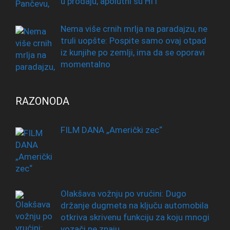
u prodaju, apolutni su HIT
Nema više crnih mrlja na paradajzu, ne
truli uopšte: Pospite samo ovaj otpad
iz kunjihe po zemlji, ima da se oporavi
momentalno
RAZONODA
FILM DANA „Američki zec“
Olakšava vožnju po vrućini: Dugo
držanje dugmeta na ključu automobila
otkriva skrivenu funkciju za koju mnogi
vozači ne znaju