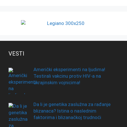
VESTI
Američki eksperimenti na ljudima!
Testirali vakcinu protiv HIV-a na
ukrajinskim vojnicima!
Da li je genetika zaslužna za rađanje
blizanaca? Istina o naslednim
faktorima i blizanačkoj trudnoći