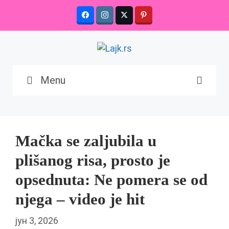
Skip
to
content
Menu
Mačka se zaljubila u
plišanog risa, prosto je
opsednuta: Ne pomera se od
njega – video je hit
јун 3, 2026