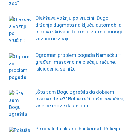
Olakšava vožnju po vrućini: Dugo
držanje dugmeta na ključu automobila
otkriva skrivenu funkciju za koju mnogi
vozači ne znaju
Ogroman problem pogađa Nemačku –
građani masovno ne plaćaju račune,
isključenja se nižu
„Šta sam Bogu zgrešila da dobijem
ovakvo dete?“ Bolne reči naše pevačice,
više ne može da se bori
Pokušali da ukradu bankomat: Policija