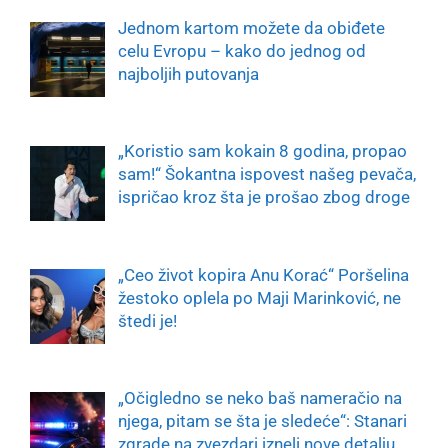
Jednom kartom možete da obiđete
celu Evropu – kako do jednog od
najboljih putovanja
„Koristio sam kokain 8 godina, propao
sam!“ Šokantna ispovest našeg pevača,
ispričao kroz šta je prošao zbog droge
„Ceo život kopira Anu Korać“ Poršelina
žestoko oplela po Maji Marinković, ne
štedi je!
„Očigledno se neko baš nameračio na
njega, pitam se šta je sledeće“: Stanari
zgrade na zvezdari izneli nove detalju