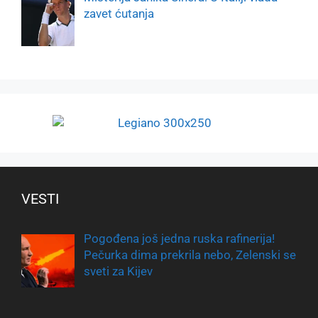
zavet ćutanja
VESTI
Pogođena još jedna ruska rafinerija!
Pečurka dima prekrila nebo, Zelenski se
sveti za Kijev