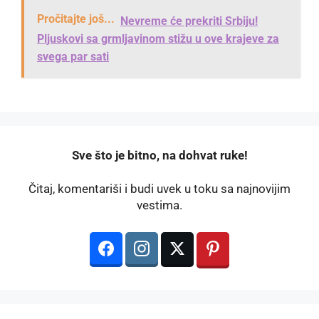
Pročitajte još...
Nevreme će prekriti Srbiju!
Pljuskovi sa grmljavinom stižu u ove krajeve za
svega par sati
️Sve što je bitno, na dohvat ruke!
Čitaj, komentariši i budi uvek u toku sa najnovijim
vestima.