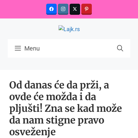
Skip
to
content
Menu
Od danas će da prži, a
ovde će možda i da
pljušti! Zna se kad može
da nam stigne pravo
osveženje