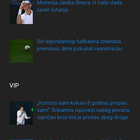
Misterija Janika Sinera: U Italiji vlada
zavet ćutanja
Sin legendarnog fudbalera iznenada
preminuo, dete pokušali reanimaciju
VIP
„Koristio sam kokain 8 godina, propao
sam!“ Šokantna ispovest našeg pevača,
ispričao kroz šta je prošao zbog droge