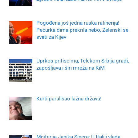
Pogođena još jedna ruska rafinerija!
Pečurka dima prekrila nebo, Zelenski se
sveti za Kijev
Uprkos pritiscima, Telekom Srbija gradi,
zapošljava i širi mrežu na KiM
Kurti paralisao lažnu državu!
Misterija Janika Sinera: U Italiji vlada