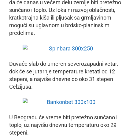
da će danas u većem delu zemlje biti pretežno
sunčano i toplo. Uz lokalni razvoj oblačnosti,
kratkotrajna kiša ili pljusak sa grmljavinom
mogući su uglavnom u brdsko-planinskim
predelima.
Duvaće slab do umeren severozapadni vetar,
dok će se jutarnje temperature kretati od 12
stepeni, a najviše dnevne do oko 31 stepen
Celzijusa.
U Beogradu će vreme biti pretežno sunčano i
toplo, uz najvišu dnevnu temperaturu oko 29
stepeni.