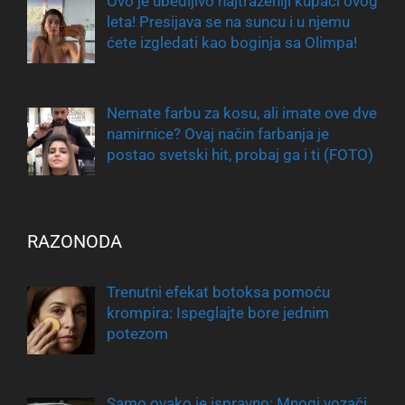
Ovo je ubedljivo najtraženiji kupaći ovog
leta! Presijava se na suncu i u njemu
ćete izgledati kao boginja sa Olimpa!
Nemate farbu za kosu, ali imate ove dve
namirnice? Ovaj način farbanja je
postao svetski hit, probaj ga i ti (FOTO)
RAZONODA
Trenutni efekat botoksa pomoću
krompira: Ispeglajte bore jednim
potezom
Samo ovako je ispravno: Mnogi vozači