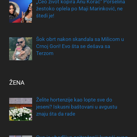
„Ceo život kopira Anu Korać“ Poršelina
žestoko oplela po Maji Marinković, ne
štedi je!
Šok obrt nakon skandala sa Milicom u
Crnoj Gori! Evo šta se dešava sa
Terzom
ŽENA
Želite hortenzije kao lopte sve do
jeseni? Iskusni baštovani u avgustu
znaju šta da rade