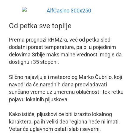
Od petka sve toplije
Prema prognozi RHMZ-a, već od petka sledi
dodatni porast temperature, pa bi u pojedinim
delovima Srbije maksimalne vrednosti mogle da
dostignu i 35 stepeni.
Slično najavljuje i meteorolog Marko Čubrilo, koji
navodi da će narednih dana preovladavati
sunčano vreme uz umerenu oblačnost i tek retku
pojavu lokalnih pljuskova.
Kako ističe, pljuskovi će biti izrazito lokalnog
karaktera, pa ih veliki deo regiona neće ni imati.
Vetar će uglavnom ostati slab i severni.