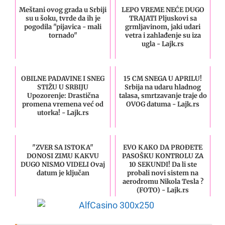
Meštani ovog grada u Srbiji
LEPO VREME NEĆE DUGO
su u šoku, tvrde da ih je
TRAJATI Pljuskovi sa
pogodila "pijavica - mali
grmljavinom, jaki udari
tornado"
vetra i zahlađenje su iza
ugla - Lajk.rs
OBILNE PADAVINE I SNEG
15 CM SNEGA U APRILU!
STIŽU U SRBIJU
Srbija na udaru hladnog
Upozorenje: Drastična
talasa, smrtzavanje traje do
promena vremena već od
OVOG datuma - Lajk.rs
utorka! - Lajk.rs
"ZVER SA ISTOKA"
EVO KAKO DA PROĐETE
DONOSI ZIMU KAKVU
PASOŠKU KONTROLU ZA
DUGO NISMO VIDELI Ovaj
10 SEKUNDI! Da li ste
datum je ključan
probali novi sistem na
aerodromu Nikola Tesla ?
(FOTO) - Lajk.rs