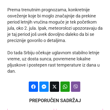
Prema trenutnim prognozama, konkretnije
osveženje koje bi moglo značajnije da prekine
period letnjih vrućina moguće je tek početkom
jula, oko 2. jula. Ipak, meteorolozi upozoravaju da
je taj period još uvek dovoljno daleko da bi se
preciznije govorilo o detaljima.
Do tada Srbiju očekuje uglavnom stabilno letnje
vreme, uz dosta sunca, povremene lokalne
pljuskove i postepen rast temperature iz dana u
dan.
PREPORUČEN SADRŽAJ