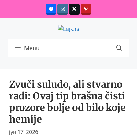
Skip
to
content
Menu
Zvuči suludo, ali stvarno
radi: Ovaj tip brašna čisti
prozore bolje od bilo koje
hemije
јун 17, 2026