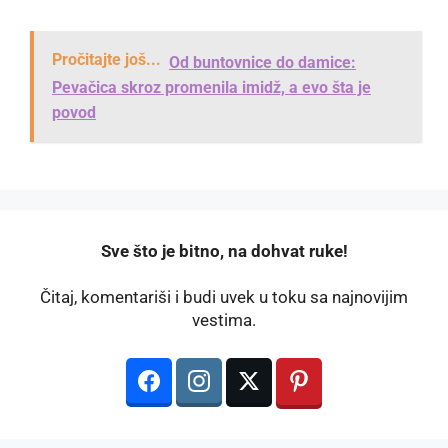
Pročitajte još...
Od buntovnice do damice:
Pevačica skroz promenila imidž, a evo šta je
povod
️Sve što je bitno, na dohvat ruke!
Čitaj, komentariši i budi uvek u toku sa najnovijim
vestima.