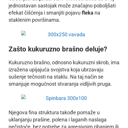
jednostavan sastojak može značajno poboljšati
efekat čišćenja i smanjiti pojavu
fleka
na
staklenim površinama.
Zašto kukuruzno brašno deluje?
Kukuruzno brašno, odnosno kukuruzni skrob, ima
izražena upijajuća svojstva koja ubrzavaju
sušenje tečnosti na staklu. Na taj način se
smanjuje mogućnost stvaranja vidljivih pruga.
Njegova fina struktura takođe pomaže u
uklanjanju prašine, polena i laganih naslaga
nečistoće, bez potrebe za agresivnim ribanjem ili