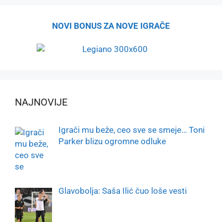
NOVI BONUS ZA NOVE IGRAČE
NAJNOVIJE
Igrači mu beže, ceo sve se smeje… Toni
Parker blizu ogromne odluke
Glavobolja: Saša Ilić čuo loše vesti