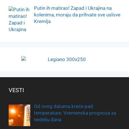
Putin ih matirao! Zapad i Ukrajina na
kolenima, moraju da prihvate sve uslove
Kremlja
VESTI
Od ovog datuma kreće pad
temperature: Vremenska prognoza za
nedelju dana