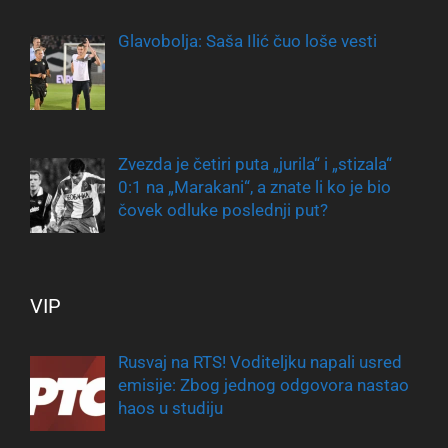
Glavobolja: Saša Ilić čuo loše vesti
Zvezda je četiri puta „jurila“ i „stizala“
0:1 na „Marakani“, a znate li ko je bio
čovek odluke poslednji put?
VIP
Rusvaj na RTS! Voditeljku napali usred
emisije: Zbog jednog odgovora nastao
haos u studiju