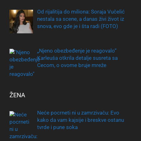
Od rijalitija do miliona: Soraja Vučelić
nestala sa scene, a danas živi život iz
snova, evo gde je i šta radi (FOTO)
„Njeno obezbeđenje je reagovalo“
Karleuša otkrila detalje susreta sa
Cecom, o ovome bruje mreže
ŽENA
Neće pocrneti ni u zamrzivaču: Evo
kako da vam kajsije i breskve ostanu
tvrde i pune soka