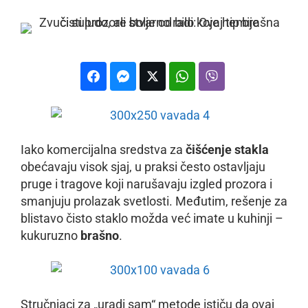
Iako komercijalna sredstva za
čišćenje stakla
obećavaju visok sjaj, u praksi često ostavljaju
pruge i tragove koji narušavaju izgled prozora i
smanjuju prolazak svetlosti. Međutim, rešenje za
blistavo čisto staklo možda već imate u kuhinji –
kukuruzno
brašno
.
Stručnjaci za „uradi sam“ metode ističu da ovaj