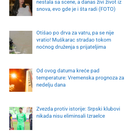
nestala sa scene, a danas živi život iz
snova, evo gde je i šta radi (FOTO)
Otišao po drva za vatru, pa se nije
vratio! Muškarac stradao tokom
noćnog druženja s prijateljima
Od ovog datuma kreće pad
temperature: Vremenska prognoza za
nedelju dana
Zvezda protiv istorije: Srpski klubovi
nikada nisu eliminsali Izraelce