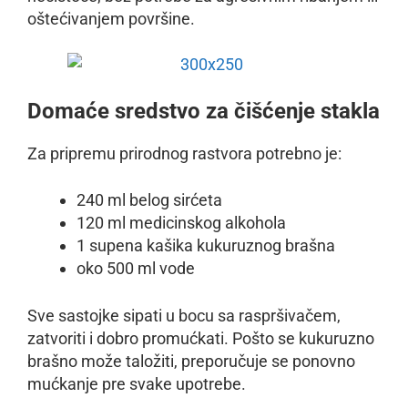
oštećivanjem površine.
Domaće sredstvo za čišćenje stakla
Za pripremu prirodnog rastvora potrebno je:
240 ml belog sirćeta
120 ml medicinskog alkohola
1 supena kašika kukuruznog brašna
oko 500 ml vode
Sve sastojke sipati u bocu sa raspršivačem,
zatvoriti i dobro promućkati. Pošto se kukuruzno
brašno može taložiti, preporučuje se ponovno
mućkanje pre svake upotrebe.