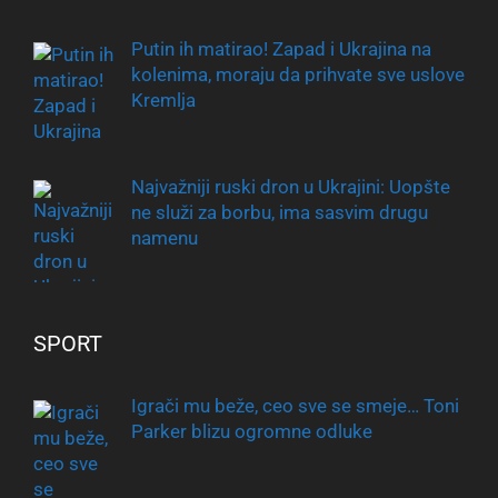
Putin ih matirao! Zapad i Ukrajina na
kolenima, moraju da prihvate sve uslove
Kremlja
Najvažniji ruski dron u Ukrajini: Uopšte
ne služi za borbu, ima sasvim drugu
namenu
SPORT
Igrači mu beže, ceo sve se smeje… Toni
Parker blizu ogromne odluke