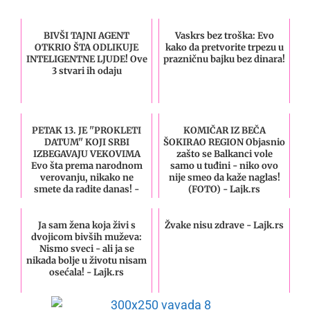
BIVŠI TAJNI AGENT
Vaskrs bez troška: Evo
OTKRIO ŠTA ODLIKUJE
kako da pretvorite trpezu u
INTELIGENTNE LJUDE! Ove
prazničnu bajku bez dinara!
3 stvari ih odaju
PETAK 13. JE ''PROKLETI
KOMIČAR IZ BEČA
DATUM'' KOJI SRBI
ŠOKIRAO REGION Objasnio
IZBEGAVAJU VEKOVIMA
zašto se Balkanci vole
Evo šta prema narodnom
samo u tuđini - niko ovo
verovanju, nikako ne
nije smeo da kaže naglas!
smete da radite danas! -
(FOTO) - Lajk.rs
Lajk.rs
Ja sam žena koja živi s
Žvake nisu zdrave - Lajk.rs
dvojicom bivših muževa:
Nismo sveci - ali ja se
nikada bolje u životu nisam
osećala! - Lajk.rs