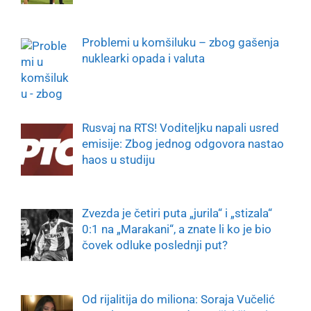
Problemi u komšiluku – zbog gašenja
nuklearki opada i valuta
Rusvaj na RTS! Voditeljku napali usred
emisije: Zbog jednog odgovora nastao
haos u studiju
Zvezda je četiri puta „jurila“ i „stizala“
0:1 na „Marakani“, a znate li ko je bio
čovek odluke poslednji put?
Od rijalitija do miliona: Soraja Vučelić