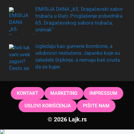
EMISIJA DANA „65. Dragačevski sabor
trubača u Guči: Proglašenje pobednika
65. Dragačevskog sabora trubača,
snimak“
Izgledaju kao gumene bombone, a
udobnost neslućena: Japanke koje su
zaludele Srpkinje, a nemaju baš svuda
da se kupe
KONTAKT
MARKETING
IMPRESSUM
USLOVI KORIŠĆENJA
PIŠITE NAM
© 2026 Lajk.rs