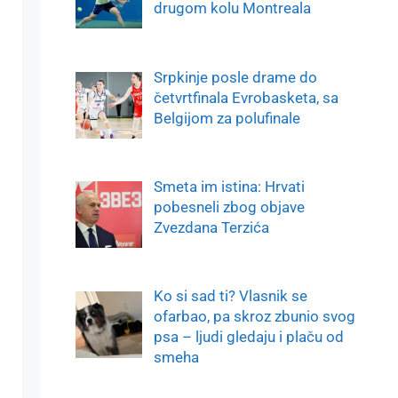
drugom kolu Montreala
Srpkinje posle drame do
četvrtfinala Evrobasketa, sa
Belgijom za polufinale
Smeta im istina: Hrvati
pobesneli zbog objave
Zvezdana Terzića
Ko si sad ti? Vlasnik se
ofarbao, pa skroz zbunio svog
psa – ljudi gledaju i plaču od
smeha