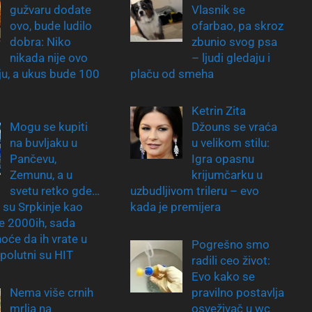
gužvaru dodate
Vlasnik se
ovo, bude ludilo
ofarbao, pa skroz
dobra: Niko
zbunio svog psa
nikada nije ovo
– ljudi gledaju i
nju, a ukus bude 100
plaču od smeha
Ketrin Zita
Mogu se kupiti
Džouns se vraća
na buvljaku u
u velikom stilu:
Pančevu,
Igra opasnu
Zemunu, a u
krijumčarku u
svetu retko gde…
uzbudljivom trileru – evo
 su Srpkinje kao
kada je premijera
le 2000ih, sada
hoće da ih vrate u
Pogrešno smo
apolutni su HIT
radili ceo život:
Evo kako se
Nema više crnih
pravilno postavlja
mrlja na
osveživač u wc