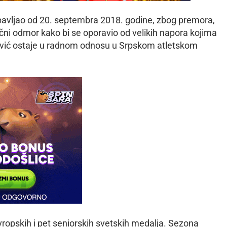
obavljao od 20. septembra 2018. godine, zbog premora,
čni odmor kako bi se oporavio od velikih napora kojima
ović ostaje u radnom odnosu u Srpskom atletskom
evropskih i pet seniorskih svetskih medalja. Sezona