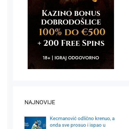
NAJNOVIJE
Kecmanović odlično krenuo, a
onda sve prosuo i ispao u