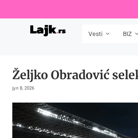
Skip
to
content
Vesti
BIZ
Željko Obradović sele
јул 8, 2026