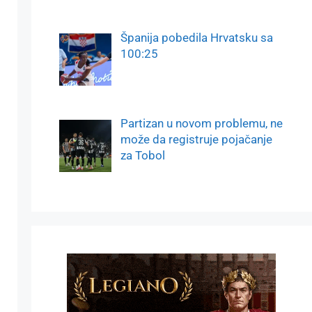
Španija pobedila Hrvatsku sa
100:25
Partizan u novom problemu, ne
može da registruje pojačanje
za Tobol