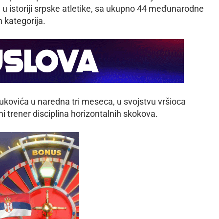
u istoriji srpske atletike, sa ukupno 44 međunarodne
h kategorija.
kovića u naredna tri meseca, u svojstvu vršioca
i trener disciplina horizontalnih skokova.