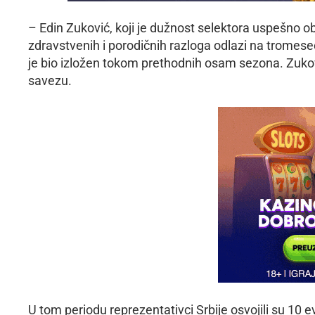
– Edin Zuković, koji je dužnost selektora uspešno 
zdravstvenih i porodičnih razloga odlazi na tromese
je bio izložen tokom prethodnih osam sezona. Zuk
savezu.
U tom periodu reprezentativci Srbije osvojili su 10 