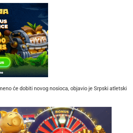
eno će dobiti novog nosioca, objavio je Srpski atletski