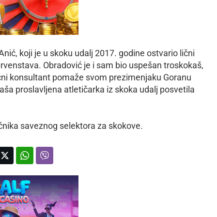
ić, koji je u skoku udalj 2017. godine ostvario lični
h prvenstava. Obradović je i sam bio uspešan troskokaš,
ručni konsultant pomaže svom prezimenjaku Goranu
a proslavljena atletičarka iz skoka udalj posvetila
oćnika saveznog selektora za skokove.