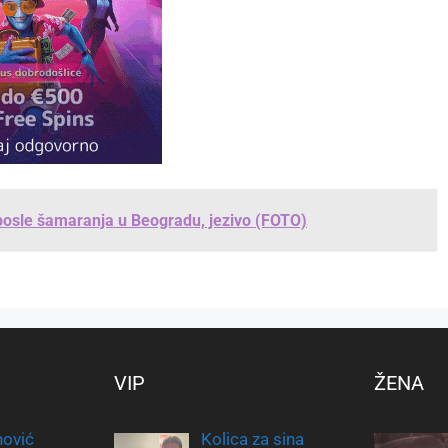
osle šamaranja u Beogradu, jezivo (FOTO)
VIP
ŽENA
ović
Kolica za sina