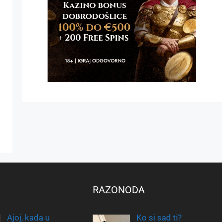
RAZONODA
Ajoj, kada u
Ko si sad ti?