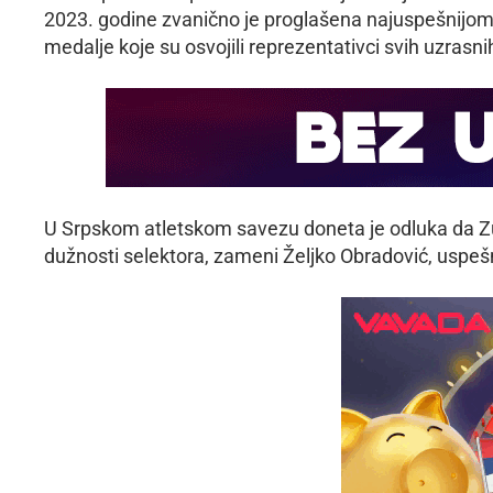
2023. godine zvanično je proglašena najuspešnijom 
medalje koje su osvojili reprezentativci svih uzrasni
U Srpskom atletskom savezu doneta je odluka da Zu
dužnosti selektora, zameni Željko Obradović, uspešn