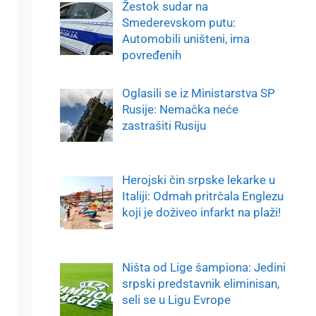
Žestok sudar na
Smederevskom putu:
Automobili uništeni, ima
povređenih
Oglasili se iz Ministarstva SP
Rusije: Nemačka neće
zastrašiti Rusiju
Herojski čin srpske lekarke u
Italiji: Odmah pritrčala Englezu
koji je doživeo infarkt na plaži!
Ništa od Lige šampiona: Jedini
srpski predstavnik eliminisan,
seli se u Ligu Evrope