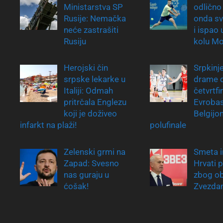
Ministarstva SP
odlično
Rusije: Nemačka
onda sv
neće zastrašiti
i ispao
Rusiju
kolu Mo
Herojski čin
Srpkinj
srpske lekarke u
drame 
Italiji: Odmah
četvrtfi
pritrčala Englezu
Evrobas
koji je doživeo
Belgijo
infarkt na plaži!
polufinale
Zelenski grmi na
Smeta i
Zapad: Svesno
Hrvati 
nas guraju u
zbog ob
ćošak!
Zvezdan