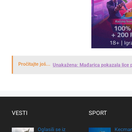
Pročitajte još...
Unakažena: Mađarica pokazala lice p
VESTI
SPORT
Oglasili se iz
Kecman