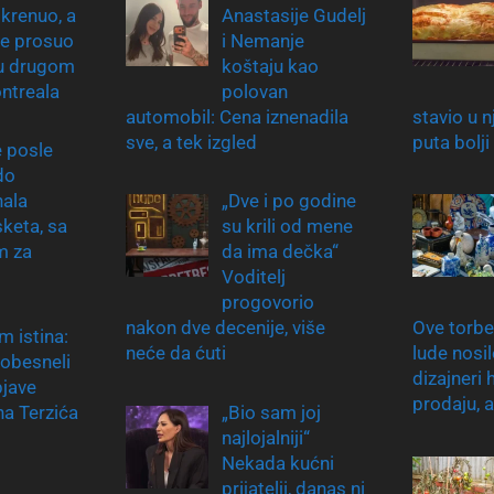
 krenuo, a
Anastasije Gudelj
e prosuo
i Nemanje
 u drugom
koštaju kao
ntreala
polovan
automobil: Cena iznenadila
stavio u 
sve, a tek izgled
puta bolji
e posle
do
nala
„Dve i po godine
keta, sa
su krili od mene
m za
da ima dečka“
Voditelj
progovorio
nakon dve decenije, više
Ove torbe
m istina:
neće da ćuti
lude nosi
pobesneli
dizajneri 
jave
prodaju, 
a Terzića
„Bio sam joj
najlojalniji“
Nekada kućni
prijatelji, danas ni