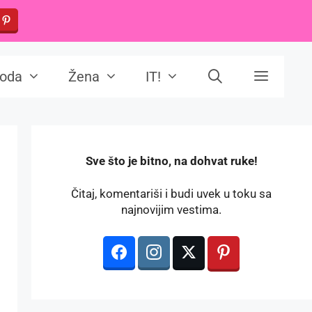
oda
Žena
IT!
️Sve što je bitno, na dohvat ruke!
Čitaj, komentariši i budi uvek u toku sa
najnovijim vestima.