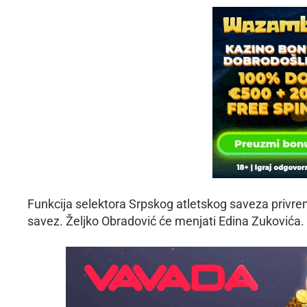
Funkcija selektora Srpskog atletskog saveza privrem
savez. Željko Obradović će menjati Edina Zukovića.