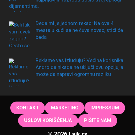
Deda mi je jednom rekao: Na ova 4
mesta u kući se ne čuva novac, stići će
beda
Reklame vas izluđuju? Većina korisnika
Androida nikada ne uključi ovu opciju, a
može da napravi ogromnu razliku
KONTAKT
MARKETING
IMPRESSUM
USLOVI KORIŠĆENJA
PIŠITE NAM
© 2026 Lajk.rs