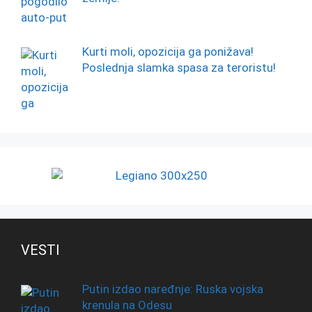
Kurti moli, opozicija ga ponižava!
Poslednja slamka spasa za teroristu!
VESTI
Putin izdao naređnje: Ruska vojska
krenula na Odesu