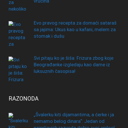
vrućina
Evo pravog recepta za domaći sataraš
sa jajima: Ukus kao u kafani, melem za
stomak i dušu
Svi pitaju ko je šiša: Frizura zbog koje
Beograđanke izgledaju kao dame iz
luksuznih časopisa!
RAZONODA
„Švalerku kiti dijamantima, a ćerke i ja
nemamo belog dinara“: Jedan od
najprljavijih razvoda dobio svoj epilog!