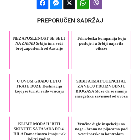
PREPORUČEN SADRŽAJ
NEZAPOSLENOST SE SELI
Tehnološka kompanija koja
NA ZAPAD Srbija ima veći
posluje i u Srbiji najavila
broj zaposlenih od Austrije
otkaze
U OVOM GRADU LETO
SRBIJA IMA POTENCIJAL
TRAJE DUŽE Destinacija
ZA VEĆU PROIZVODNJU
kojoj se turisti rado vraćaju
BIOGASA Može da se smanji
energetska zavisnost od uvoza
KLIME MORAJU BITI
Vrućine digle inspekciju na
SKINUTE SA FASADA DO 4.
noge - hrana na pijacama pod
JULA Domaćinstva imaju rok
veterinarskom kontrolom
još tri godine