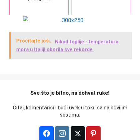
Pročitajte još...
Nikad toplije - temperatura
mora u Italiji oborila sve rekorde
️Sve što je bitno, na dohvat ruke!
Čitaj, komentariši i budi uvek u toku sa najnovijim
vestima.