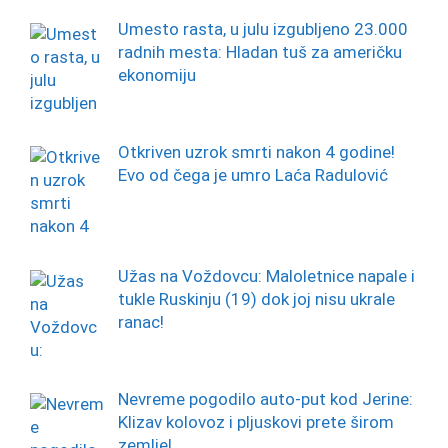
Umesto rasta, u julu izgubljeno 23.000
radnih mesta: Hladan tuš za američku
ekonomiju
Otkriven uzrok smrti nakon 4 godine!
Evo od čega je umro Laća Radulović
Užas na Voždovcu: Maloletnice napale i
tukle Ruskinju (19) dok joj nisu ukrale
ranac!
Nevreme pogodilo auto-put kod Jerine:
Klizav kolovoz i pljuskovi prete širom
zemlje!