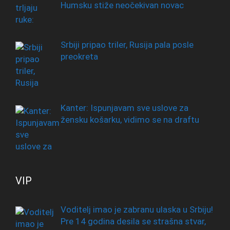
Humsku stiže neočekivan novac
Srbiji pripao triler, Rusija pala posle
preokreta
Kanter: Ispunjavam sve uslove za
žensku košarku, vidimo se na draftu
VIP
Voditelj imao je zabranu ulaska u Srbiju!
Pre 14 godina desila se strašna stvar,