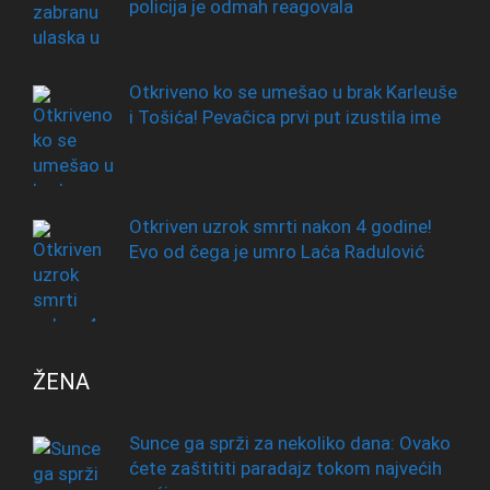
policija je odmah reagovala
Otkriveno ko se umešao u brak Karleuše
i Tošića! Pevačica prvi put izustila ime
Otkriven uzrok smrti nakon 4 godine!
Evo od čega je umro Laća Radulović
ŽENA
Sunce ga sprži za nekoliko dana: Ovako
ćete zaštititi paradajz tokom najvećih