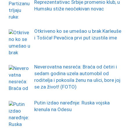
Reprezentativac Srbije promenio klub, u
Humsku stiže neočekivan novac
Otkriveno ko se umešao u brak Karleuše
i Tošića! Pevačica prvi put izustila ime
Neverovatna nesreća: Braća od četiri i
sedam godina uzela automobil od
roditelja i pokosila ženu na ulici, bore joj
se za život! (FOTO)
Putin izdao naređnje: Ruska vojska
krenula na Odesu