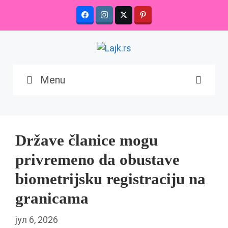
Skip
to
content
Menu
Države članice mogu
privremeno da obustave
biometrijsku registraciju na
granicama
јул 6, 2026