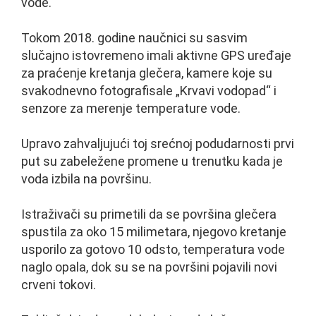
vode.
Tokom 2018. godine naučnici su sasvim
slučajno istovremeno imali aktivne GPS uređaje
za praćenje kretanja glečera, kamere koje su
svakodnevno fotografisale „Krvavi vodopad“ i
senzore za merenje temperature vode.
Upravo zahvaljujući toj srećnoj podudarnosti prvi
put su zabeležene promene u trenutku kada je
voda izbila na površinu.
Istraživači su primetili da se površina glečera
spustila za oko 15 milimetara, njegovo kretanje
usporilo za gotovo 10 odsto, temperatura vode
naglo opala, dok su se na površini pojavili novi
crveni tokovi.