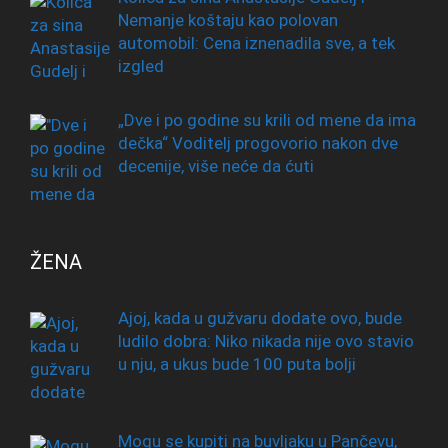
Nemanje koštaju kao polovan
automobil: Cena iznenadila sve, a tek
izgled
„Dve i po godine su krili od mene da ima
dečka“ Voditelj progovorio nakon dve
decenije, više neće da ćuti
ŽENA
Ajoj, kada u gužvaru dodate ovo, bude
ludilo dobra: Niko nikada nije ovo stavio
u nju, a ukus bude 100 puta bolji
Mogu se kupiti na buvljaku u Pančevu,