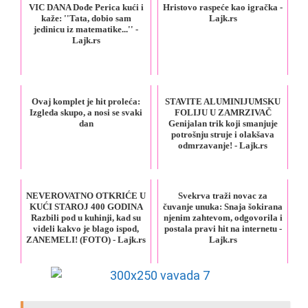
VIC DANA Dođe Perica kući i
Hristovo raspeće kao igračka -
kaže: ''Tata, dobio sam
Lajk.rs
jedinicu iz matematike...'' -
Lajk.rs
Ovaj komplet je hit proleća:
STAVITE ALUMINIJUMSKU
Izgleda skupo, a nosi se svaki
FOLIJU U ZAMRZIVAČ
dan
Genijalan trik koji smanjuje
potrošnju struje i olakšava
odmrzavanje! - Lajk.rs
NEVEROVATNO OTKRIĆE U
Svekrva traži novac za
KUĆI STAROJ 400 GODINA
čuvanje unuka: Snaja šokirana
Razbili pod u kuhinji, kad su
njenim zahtevom, odgovorila i
videli kakvo je blago ispod,
postala pravi hit na internetu -
ZANEMELI! (FOTO) - Lajk.rs
Lajk.rs