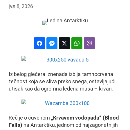
јул 8, 2026
Iz belog glečera iznenada izbija tamnocrvena
tečnost koja se sliva preko snega, ostavljajući
utisak kao da ogromna ledena masa – krvari.
Reč je o čuvenom
„Krvavom vodopadu“ (Blood
Falls)
na Antarktiku, jednom od najzagonetnijih