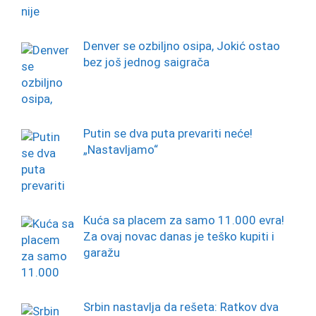
Denver se ozbiljno osipa, Jokić ostao
bez još jednog saigrača
Putin se dva puta prevariti neće!
„Nastavljamo“
Kuća sa placem za samo 11.000 evra!
Za ovaj novac danas je teško kupiti i
garažu
Srbin nastavlja da rešeta: Ratkov dva