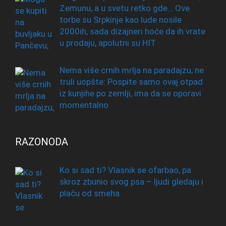
Zemunu, a u svetu retko gde… Ove
torbe su Srpkinje kao lude nosile
2000ih, sada dizajneri hoće da ih vrate
u prodaju, apolutni su HIT
Nema više crnih mrlja na paradajzu, ne
truli uopšte: Pospite samo ovaj otpad
iz kunjihe po zemlji, ima da se oporavi
momentalno
RAZONODA
Ko si sad ti? Vlasnik se ofarbao, pa
skroz zbunio svog psa – ljudi gledaju i
plaču od smeha