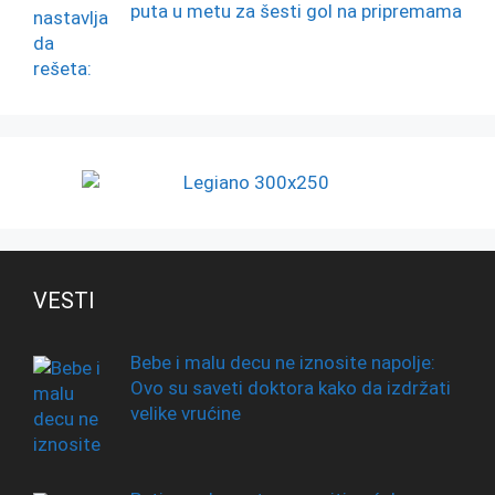
puta u metu za šesti gol na pripremama
VESTI
Bebe i malu decu ne iznosite napolje:
Ovo su saveti doktora kako da izdržati
velike vrućine