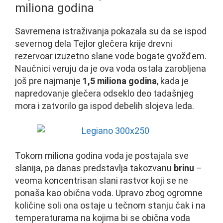
miliona godina
Savremena istraživanja pokazala su da se ispod
severnog dela Tejlor glečera krije drevni
rezervoar izuzetno slane vode bogate gvožđem.
Naučnici veruju da je ova voda ostala zarobljena
još pre najmanje
1,5 miliona godina
, kada je
napredovanje glečera odseklo deo tadašnjeg
mora i zatvorilo ga ispod debelih slojeva leda.
Tokom miliona godina voda je postajala sve
slanija, pa danas predstavlja takozvanu
brinu
–
veoma koncentrisan slani rastvor koji se ne
ponaša kao obična voda. Upravo zbog ogromne
količine soli ona ostaje u tečnom stanju čak i na
temperaturama na kojima bi se obična voda