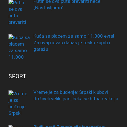
Putin se dva puta prevariti neće!
„Nastavljamo“
Kuća sa placem za samo 11.000 evra!
Za ovaj novac danas je teško kupiti i
garažu
SPORT
Vreme je za buđenje: Srpski klubovi
doživeli veliki pad, čeka se hitna reakcija