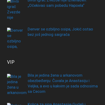
Bivši igrač Zvezde nije iznenađen:
„Očekivao sam pobedu Hapoela“
Denver se ozbiljno osipa, Jokić ostao
bez još jednog saigrača
VIP
Bila je jedina žena u arkanovom
obezbeđenju: Čuvala je Anastasiju i
Veljka, a evo u kakvim je sada odnosima
sa Cecom
Kolica za sina Anastasije Gudelj i