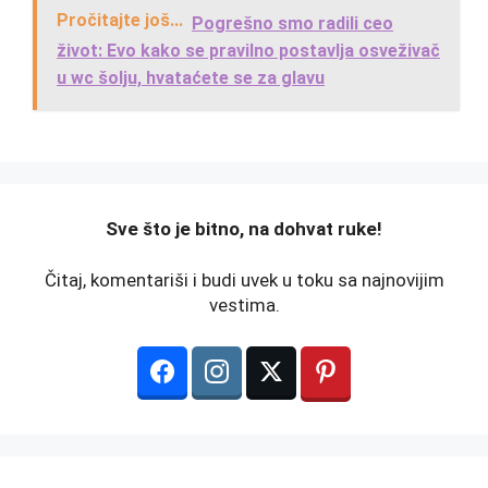
Pročitajte još...
Pogrešno smo radili ceo
život: Evo kako se pravilno postavlja osveživač
u wc šolju, hvataćete se za glavu
️Sve što je bitno, na dohvat ruke!
Čitaj, komentariši i budi uvek u toku sa najnovijim
vestima.