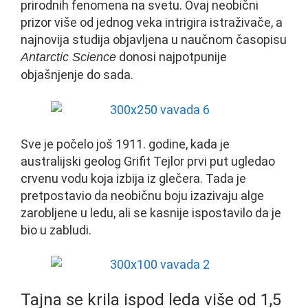
prirodnih fenomena na svetu. Ovaj neobični
prizor više od jednog veka intrigira istraživače, a
najnovija studija objavljena u naučnom časopisu
donosi najpotpunije
Antarctic Science
objašnjenje do sada.
Sve je počelo još 1911. godine, kada je
australijski geolog Grifit Tejlor prvi put ugledao
crvenu vodu koja izbija iz glečera. Tada je
pretpostavio da neobičnu boju izazivaju alge
zarobljene u ledu, ali se kasnije ispostavilo da je
bio u zabludi.
Tajna se krila ispod leda više od 1,5