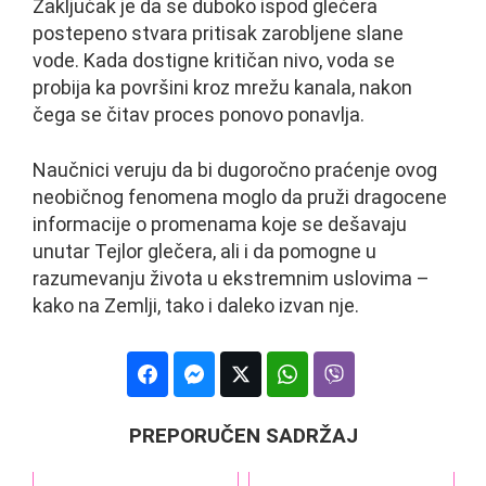
Zaključak je da se duboko ispod glečera
postepeno stvara pritisak zarobljene slane
vode. Kada dostigne kritičan nivo, voda se
probija ka površini kroz mrežu kanala, nakon
čega se čitav proces ponovo ponavlja.
Naučnici veruju da bi dugoročno praćenje ovog
neobičnog fenomena moglo da pruži dragocene
informacije o promenama koje se dešavaju
unutar Tejlor glečera, ali i da pomogne u
razumevanju života u ekstremnim uslovima –
kako na Zemlji, tako i daleko izvan nje.
PREPORUČEN SADRŽAJ