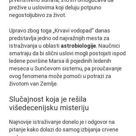
prežive u uslovima koji deluju potpuno
negostoljubivo za život.
Upravo zbog toga „Krvavi vodopad“ danas
predstavlja jedno od najvažnijih mesta za
istraživanja u oblasti
astrobiologije
. Naučnici
smatraju da bi slični uslovi mogli postojati ispod
ledene površine Marsa ili pojedinih ledenih
meseca u Sunčevom sistemu, pa proučavanje
ovog fenomena može pomoći u potrazi za
životom van Zemlje.
Slučajnost koja je rešila
višedecenijsku misteriju
Najnovije istraživanje donelo je i odgovor na
pitanje kako dolazi do samog izbijanja crvene