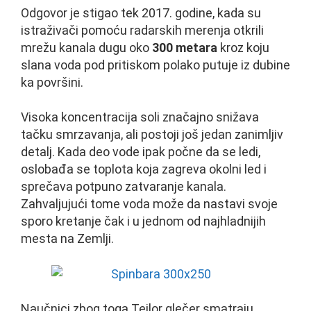
Odgovor je stigao tek 2017. godine, kada su
istraživači pomoću radarskih merenja otkrili
mrežu kanala dugu oko
300 metara
kroz koju
slana voda pod pritiskom polako putuje iz dubine
ka površini.
Visoka koncentracija soli značajno snižava
tačku smrzavanja, ali postoji još jedan zanimljiv
detalj. Kada deo vode ipak počne da se ledi,
oslobađa se toplota koja zagreva okolni led i
sprečava potpuno zatvaranje kanala.
Zahvaljujući tome voda može da nastavi svoje
sporo kretanje čak i u jednom od najhladnijih
mesta na Zemlji.
Naučnici zbog toga Tejlor glečer smatraju