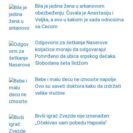
Bila je jedina žena u arkanovom
obezbeđenju: Čuvala je Anastasiju i
Veljka, a evo u kakvim je sada odnosima
sa Cecom
Odgovorni za šetkanje Naserove
koljačice moraju da odgovaraju!
Potvrđeno da ubica srpskog dečaka
Slobodana šeta Ilidžom
Bebe i malu decu ne iznosite napolje:
Ovo su saveti doktora kako da izdržati
velike vrućine
Bivši igrač Zvezde nije iznenađen:
„Očekivao sam pobedu Hapoela“