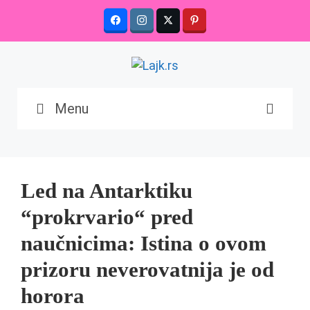
Skip
to
content
Menu
Led na Antarktiku
“prokrvario“ pred
naučnicima: Istina o ovom
prizoru neverovatnija je od
horora