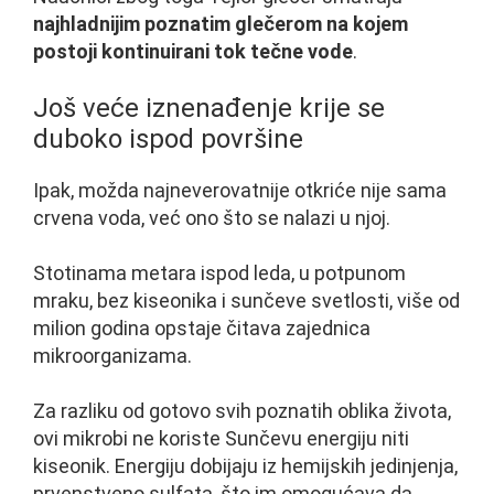
najhladnijim poznatim glečerom na kojem
postoji kontinuirani tok tečne vode
.
Još veće iznenađenje krije se
duboko ispod površine
Ipak, možda najneverovatnije otkriće nije sama
crvena voda, već ono što se nalazi u njoj.
Stotinama metara ispod leda, u potpunom
mraku, bez kiseonika i sunčeve svetlosti, više od
milion godina opstaje čitava zajednica
mikroorganizama.
Za razliku od gotovo svih poznatih oblika života,
ovi mikrobi ne koriste Sunčevu energiju niti
kiseonik. Energiju dobijaju iz hemijskih jedinjenja,
prvenstveno sulfata, što im omogućava da