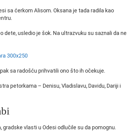
esi sa ćerkom Alisom. Oksana je tada radila kao
ntru.
no dete, usledio je šok. Na ultrazvuku su saznali da ne
 ipak sa radošću prihvatili ono što ih očekuje.
stra petorkama – Denisu, Vladislavu, Davidu, Dariji i
mbi
, gradske vlasti u Odesi odlučile su da pomognu.