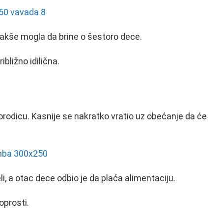
lakše mogla da brine o šestoro dece.
ibližno idilična.
rodicu. Kasnije se nakratko vratio uz obećanje da će
i, a otac dece odbio je da plaća alimentaciju.
 oprosti.