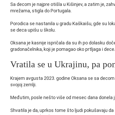
Sa decom je najpre otišla u Kišinjev, a zatim je, zahv
mrežama, stigla do Portugala.
Porodica se nastanila u gradu Kaškaišu, gde su lok
se deca upišu u školu.
Oksana je kasnije ispričala da su ih po dolasku doč
gradonačelnika, koji je pomagao oko prtljaga i dece
Vratila se u Ukrajinu, pa po
Krajem avgusta 2023. godine Oksana se sa decom vra
svojoj zemlji.
Međutim, posle nešto više od mesec dana donela j
Shvatila je da, uprkos tome što ljudi pokušavaju d