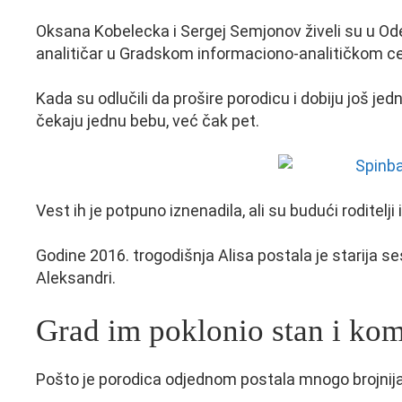
Oksana Kobelecka i Sergej Semjonov živeli su u Od
analitičar u Gradskom informaciono-analitičkom ce
Kada su odlučili da prošire porodicu i dobiju još jed
čekaju jednu bebu, već čak pet.
Vest ih je potpuno iznenadila, ali su budući roditelji
Godine 2016. trogodišnja Alisa postala je starija se
Aleksandri.
Grad im poklonio stan i ko
Pošto je porodica odjednom postala mnogo brojnija