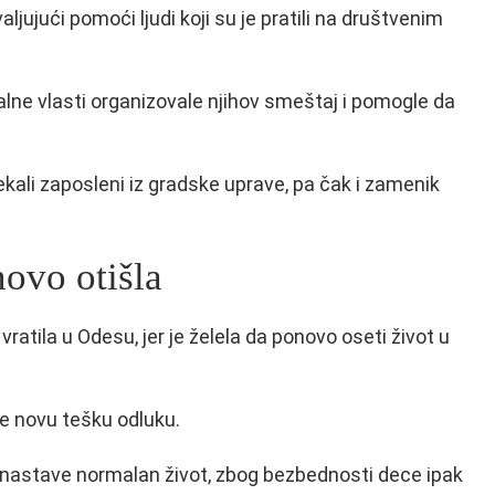
aljujući pomoći ljudi koji su je pratili na društvenim
alne vlasti organizovale njihov smeštaj i pomogle da
ekali zaposleni iz gradske uprave, pa čak i zamenik
.
novo otišla
tila u Odesu, jer je želela da ponovo oseti život u
e novu tešku odluku.
a nastave normalan život, zbog bezbednosti dece ipak