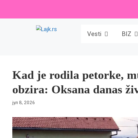
Skip
to
content
Vesti
BIZ
Kad je rodila petorke, 
obzira: Oksana danas živ
јул 8, 2026