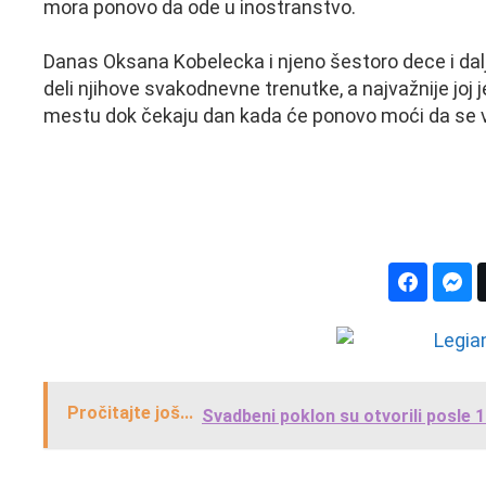
mora ponovo da ode u inostranstvo.
Danas Oksana Kobelecka i njeno šestoro dece i da
deli njihove svakodnevne trenutke, a najvažnije joj
mestu dok čekaju dan kada će ponovo moći da se v
Pročitajte još...
Svadbeni poklon su otvorili posle 1