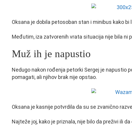
Oksana je dobila petosoban stan i minibus kako bi 
Međutim, iza zatvorenih vrata situacija nije bila ni pr
Muž ih je napustio
Nedugo nakon rođenja petorki Sergej je napustio po
pomagati, ali njihov brak nije opstao.
Oksana je kasnije potvrdila da su se zvanično razvel
Najteže joj, kako je priznala, nije bilo da preživi ili da