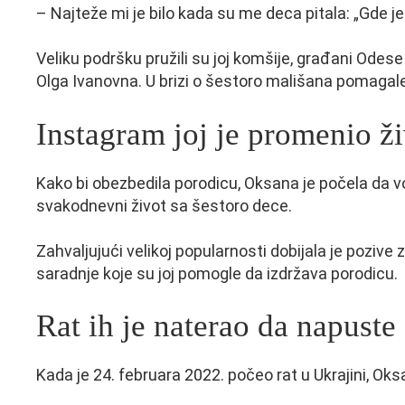
– Najteže mi je bilo kada su me deca pitala: „Gde je
Veliku podršku pružili su joj komšije, građani Odese
Olga Ivanovna. U brizi o šestoro mališana pomagale s
Instagram joj je promenio ž
Kako bi obezbedila porodicu, Oksana je počela da v
svakodnevni život sa šestoro dece.
Zahvaljujući velikoj popularnosti dobijala je pozive 
saradnje koje su joj pomogle da izdržava porodicu.
Rat ih je naterao da napust
Kada je 24. februara 2022. počeo rat u Ukrajini, Oks