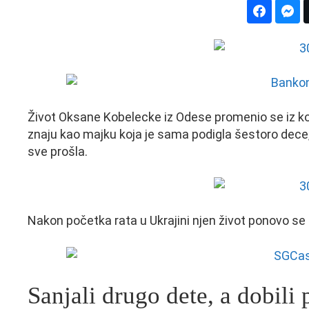
Život Oksane Kobelecke iz Odese promenio se iz k
znaju kao majku koja je sama podigla šestoro dece, 
sve prošla.
Nakon početka rata u Ukrajini njen život ponovo se p
Sanjali drugo dete, a dobili 