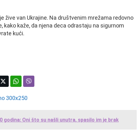
lje žive van Ukrajine. Na društvenim mrežama redovno
 je, kako kaže, da njena deca odrastaju na sigurnom
rate kući.
0 godina: Oni što su našli unutra, spasilo im je brak