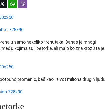
orena u samo nekoliko trenutaka. Danas je mnogi
među kojima su i petorke, ali malo ko zna kroz šta je
otpuno promenio, baš kao i život miliona drugih ljudi.
petorke