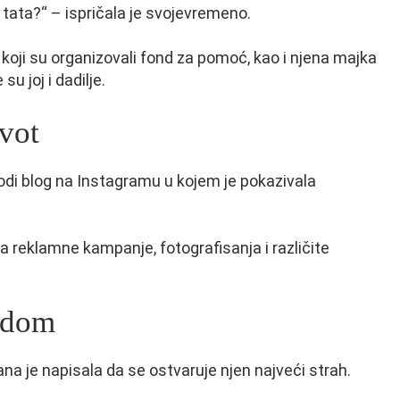
 tata?“ – ispričala je svojevremeno.
 koji su organizovali fond za pomoć, kao i njena majka
u joj i dadilje.
ivot
odi blog na Instagramu u kojem je pokazivala
za reklamne kampanje, fotografisanja i različite
e dom
ana je napisala da se ostvaruje njen najveći strah.