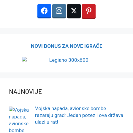
NOVI BONUS ZA NOVE IGRAČE
NAJNOVIJE
Vojska napada, avionske bombe
razaraju grad: Jedan potez i ova država
ulazi u rat!