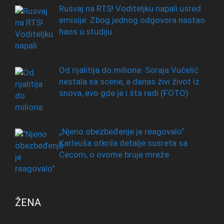
Rusvaj na RTS! Voditeljku napali usred
emisije: Zbog jednog odgovora nastao
haos u studiju
Od rijalitija do miliona: Soraja Vučelić
nestala sa scene, a danas živi život iz
snova, evo gde je i šta radi (FOTO)
„Njeno obezbeđenje je reagovalo“
Karleuša otkrila detalje susreta sa
Cecom, o ovome bruje mreže
ŽENA