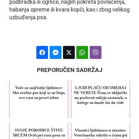
podbradka ili ogrlice, naglih pokreta povlačenja,
habanja opreme ili kvara kopči, kao i zbog velikog
uzbuđenja psa.
PREPORUČEN SADRŽAJ
Važe za najčistije ljubimce:
LJUDI PLAČU OD SMEHA I
Ako tražite psa koji se ne linja,
NE VERUJU Žena se uključila
ove rase su pravi izbor
na poslovni onlajn sastanak, a
kolege su imale šta da vide
SVOJE PORODICE ŠTITE
Vlasnici ljubimaca u suzama:
SRCEM Ovih pet rasa pasa su
Veterinarka otkrila o čemu psi