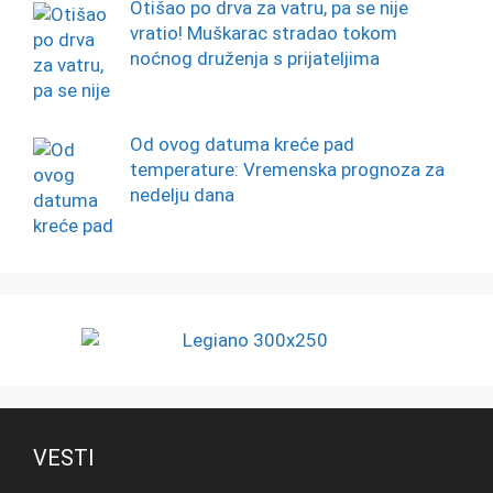
Otišao po drva za vatru, pa se nije
vratio! Muškarac stradao tokom
noćnog druženja s prijateljima
Od ovog datuma kreće pad
temperature: Vremenska prognoza za
nedelju dana
VESTI