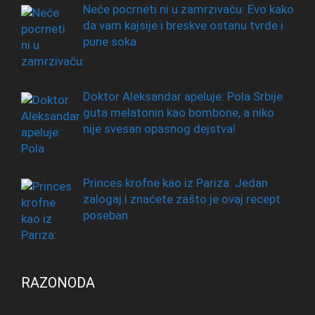
Neće pocrneti ni u zamrzivaču: Evo kako
da vam kajsije i breskve ostanu tvrde i
pune soka
Doktor Aleksandar apeluje: Pola Srbije
guta melatonin kao bombone, a niko
nije svesan opasnog dejstva!
Princes krofne kao iz Pariza: Jedan
zalogaj i znaćete zašto je ovaj recept
poseban
RAZONODA