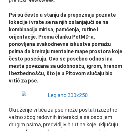
prenosi Newsweek.
Psi su često u stanju da prepoznaju poznate
lokacije i vrate se na njih oslanjajući se na
kombinaciju mirisa, pamćenja, rutine i
orijentacije. Prema članku PetMD-a,
ponovljena svakodnevna iskustva pomažu
psima da kreiraju mentalne mape prostora koje
često posećuju. Ovo se posebno odnosi na
mesta povezana sa udobnošću, igrom, hranom
i bezbednošću, što je u Pitovom slučaju bio
vrtić za pse.
Okruženje vrtića za pse može postati izuzetno
važno zbog redovnih interakcija sa osobljem i
drugim psima, predvidljivih rutina koje uključuju