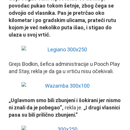
povodac pukao tokom šetnje, zbog čega se
odvojio od vlasnika. Pas je pretrčao oko
kilometar i po gradskim ulicama, prateći rutu
kojom je već nekoliko puta išao, i stigao do
ulaza u svoj vrtić.
Grejs Bodkin, šefica administracije u Pooch Play
and Stay, rekla je da ga u vrtiću nisu očekivali.
„Uglavnom smo bili zbunjeni i šokirani jer nismo
ni znali da je pobegao“,
rekla je.
„I drugi vlasnici
pasa su bili prilično zbunjeni.“