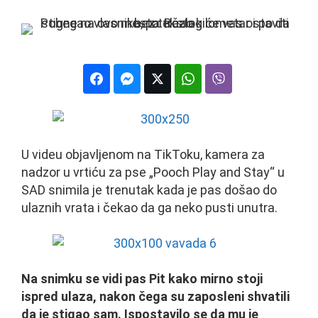
U videu objavljenom na TikToku, kamera za
nadzor u vrtiću za pse „Pooch Play and Stay“ u
SAD snimila je trenutak kada je pas došao do
ulaznih vrata i čekao da ga neko pusti unutra.
Na snimku se vidi pas Pit kako mirno stoji
ispred ulaza, nakon čega su zaposleni shvatili
da je stigao sam. Ispostavilo se da mu je