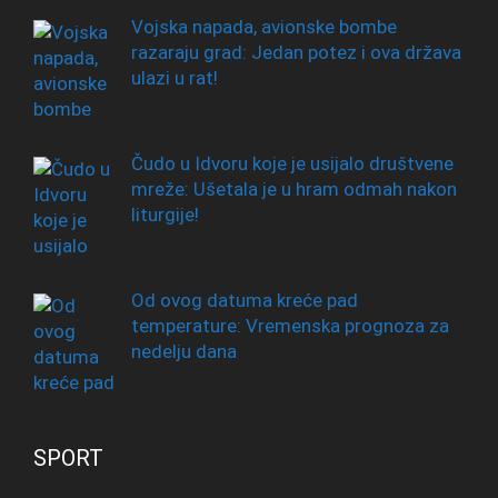
Vojska napada, avionske bombe
razaraju grad: Jedan potez i ova država
ulazi u rat!
Čudo u Idvoru koje je usijalo društvene
mreže: Ušetala je u hram odmah nakon
liturgije!
Od ovog datuma kreće pad
temperature: Vremenska prognoza za
nedelju dana
SPORT