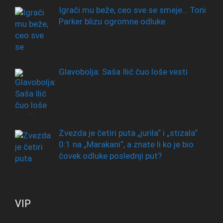
Igrači mu beže, ceo sve se smeje… Toni
Parker blizu ogromne odluke
Glavobolja: Saša Ilić čuo loše vesti
Zvezda je četiri puta „jurila“ i „stizala“
0:1 na „Marakani“, a znate li ko je bio
čovek odluke poslednji put?
VIP