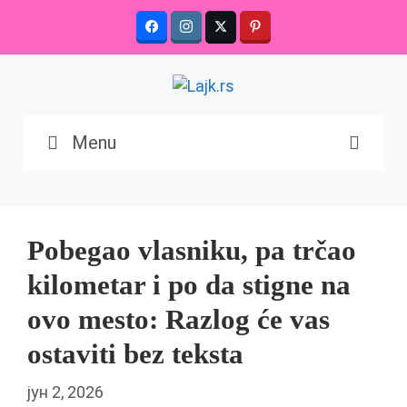
Skip
to
content
Menu
Pobegao vlasniku, pa trčao
kilometar i po da stigne na
ovo mesto: Razlog će vas
ostaviti bez teksta
јун 2, 2026