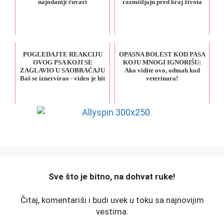
najodaniji čuvari
razmišljaju pred kraj života
POGLEDAJTE REAKCIJU
OPASNA BOLEST KOD PASA
OVOG PSA KOJI SE
KOJU MNOGI IGNORIŠU:
ZAGLAVIO U SAOBRAĆAJU
Ako vidite ovo, odmah kod
Baš se iznervirao - video je hit
veterinara!
️Sve što je bitno, na dohvat ruke!
Čitaj, komentariši i budi uvek u toku sa najnovijim
vestima.