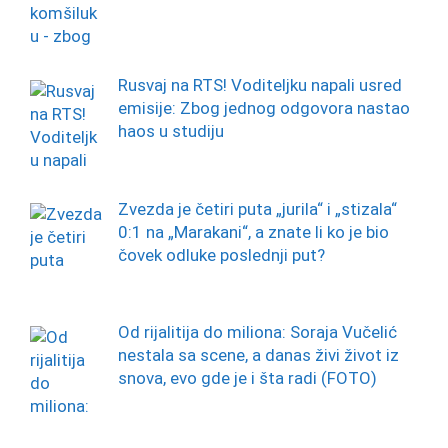
Rusvaj na RTS! Voditeljku napali usred
emisije: Zbog jednog odgovora nastao
haos u studiju
Zvezda je četiri puta „jurila“ i „stizala“
0:1 na „Marakani“, a znate li ko je bio
čovek odluke poslednji put?
Od rijalitija do miliona: Soraja Vučelić
nestala sa scene, a danas živi život iz
snova, evo gde je i šta radi (FOTO)