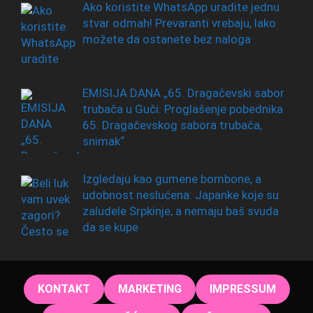
Ako koristite WhatsApp uradite jednu
stvar odmah! Prevaranti vrebaju, lako
možete da ostanete bez naloga
EMISIJA DANA „65. Dragačevski sabor
trubača u Guči: Proglašenje pobednika
65. Dragačevskog sabora trubača,
snimak“
Izgledaju kao gumene bombone, a
udobnost neslućena: Japanke koje su
zaludele Srpkinje, a nemaju baš svuda
da se kupe
KONTAKT
MARKETING
IMPRESSUM