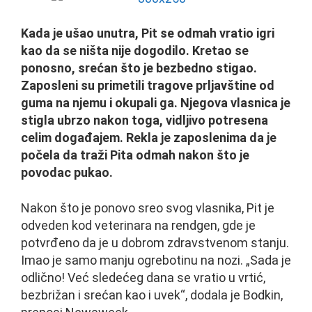
Kada je ušao unutra, Pit se odmah vratio igri
kao da se ništa nije dogodilo. Kretao se
ponosno, srećan što je bezbedno stigao.
Zaposleni su primetili tragove prljavštine od
guma na njemu i okupali ga. Njegova vlasnica je
stigla ubrzo nakon toga, vidljivo potresena
celim događajem. Rekla je zaposlenima da je
počela da traži Pita odmah nakon što je
povodac pukao.
Nakon što je ponovo sreo svog vlasnika, Pit je
odveden kod veterinara na rendgen, gde je
potvrđeno da je u dobrom zdravstvenom stanju.
Imao je samo manju ogrebotinu na nozi. „Sada je
odlično! Već sledećeg dana se vratio u vrtić,
bezbrižan i srećan kao i uvek“, dodala je Bodkin,