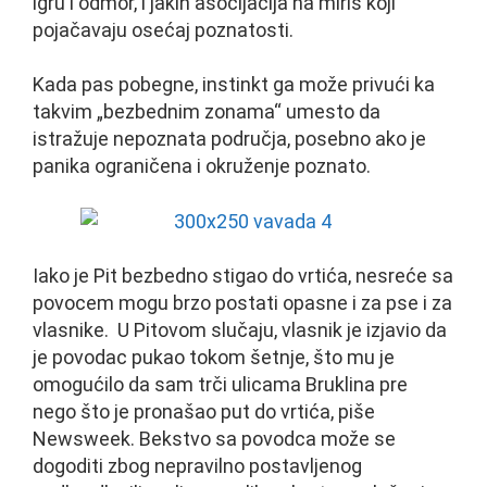
igru i odmor, i jakih asocijacija na miris koji
pojačavaju osećaj poznatosti.
Kada pas pobegne, instinkt ga može privući ka
takvim „bezbednim zonama“ umesto da
istražuje nepoznata područja, posebno ako je
panika ograničena i okruženje poznato.
Iako je Pit bezbedno stigao do vrtića, nesreće sa
povocem mogu brzo postati opasne i za pse i za
vlasnike. U Pitovom slučaju, vlasnik je izjavio da
je povodac pukao tokom šetnje, što mu je
omogućilo da sam trči ulicama Bruklina pre
nego što je pronašao put do vrtića, piše
Newsweek. Bekstvo sa povodca može se
dogoditi zbog nepravilno postavljenog