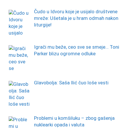
Čudo u Idvoru koje je usijalo društvene
mreže: Ušetala je u hram odmah nakon
liturgije!
Igrači mu beže, ceo sve se smeje… Toni
Parker blizu ogromne odluke
Glavobolja: Saša Ilić čuo loše vesti
Problemi u komšiluku – zbog gašenja
nuklearki opada i valuta